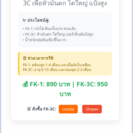
3C เพื่อหัวมันดก โตใหญ่ แป้งสูง
✨ ประโยชน์คู่:
• FK-1: เร่งโต ต้นแข็งแรง ทนแล้ง
• FK-3C: หัวมันดก โตใหญ่ เปอร์เซ็นต์แป้งสูง
• น้ำหนักต่อต้นเพิ่มขึ้นมาก
⏰ ช่วงเวลาการใช้:
FK-1: หลังปลูก 1-4 เดือน และเมื่อมันใบเหลือง
FK-3C: อายุ 6-10 เดือน และก่อนขุด 2-3 เดือน
💰 FK-1: 890 บาท | FK-3C: 950
บาท
🛒 สั่งซื้อ FK-3C:
Lazada
Shopee