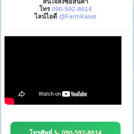
สนใจสั่งซื้อสินค้า
โทร
090-592-8614
ไลน์ไอดี
@FarmKaset
โทรศัพท์
📞 090-592-8614