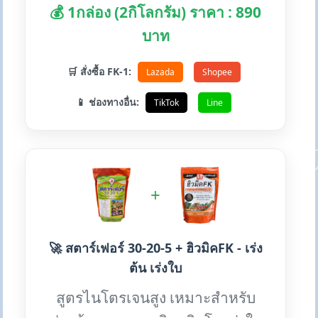
💰 1กล่อง (2กิโลกรัม) ราคา : 890
บาท
🛒 สั่งซื้อ FK-1:
Lazada
Shopee
📱 ช่องทางอื่น:
TikTok
Line
+
🚀 สตาร์เฟอร์ 30-20-5 + ฮิวมิคFK - เร่ง
ต้น เร่งใบ
สูตรไนโตรเจนสูง เหมาะสำหรับ