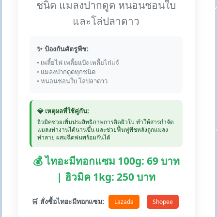
ชนิด แมลงปากดูด หนอนชอนใบ
และโล่ปลาดาว
✨ ป้องกันศัตรูพืช:
• เพลี้ยไฟ เพลี้ยแป้ง เพลี้ยไก่แจ้
• แมลงปากดูดทุกชนิด
• หนอนชอนใบ โล่ปลาดาว
💎 เหตุผลที่ใช้คู่กัน:
ฮิวมิคช่วยเพิ่มประสิทธิภาพการติดผิวใบ ทำให้สารกำจัด
แมลงทำงานได้นานขึ้น และช่วยฟื้นฟูพืชหลังถูกแมลง
ทำลาย ผสมฉีดพ่นพร้อมกันได้
💰 ไทอะมีทอกแซม 100g: 69 บาท
| ฮิวมิค 1kg: 250 บาท
🛒 สั่งซื้อไทอะมีทอกแซม:
Lazada
Shopee