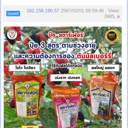
162.158.190.57
2567/02/01 09:59:46 , View:
tweet
3985,
e