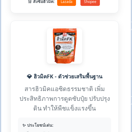
🛒 สั่งซื้อฮิวมิค:
Lazada
Shopee
💎 ฮิวมิคFK - ตัวช่วยเสริมพื้นฐาน
สารฮิวมิคแอซิดธรรมชาติ เพิ่ม
ประสิทธิภาพการดูดซับปุ๋ย ปรับปรุง
ดิน ทำให้พืชแข็งแรงขึ้น
✨ ประโยชน์เด่น: