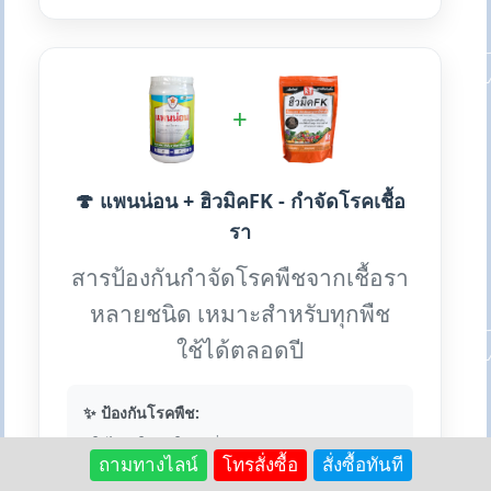
+
🍄 แพนน่อน + ฮิวมิคFK - กำจัดโรคเชื้อ
รา
สารป้องกันกำจัดโรคพืชจากเชื้อรา
หลายชนิด เหมาะสำหรับทุกพืช
ใช้ได้ตลอดปี
✨ ป้องกันโรคพืช:
• ใบไหม้ ใบจุด ใบติด กิ่งแห้ง
ถามทางไลน์
โทรสั่งซื้อ
สั่งซื้อทันที
• ราน้ำค้าง ราสนิม ไปทอปธอร่า
• แอนแทรคโนส กุ้งแห้ง