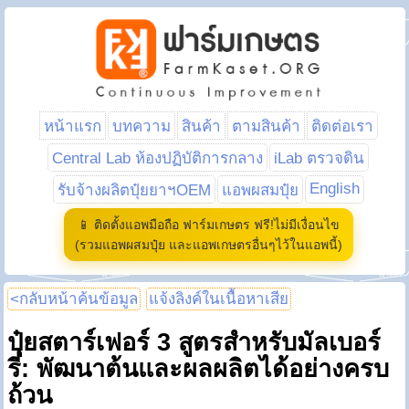
หน้าแรก
บทความ
สินค้า
ตามสินค้า
ติดต่อเรา
Central Lab ห้องปฏิบัติการกลาง
iLab ตรวจดิน
English
รับจ้างผลิตปุ๋ยยาฯOEM
แอพผสมปุ๋ย
📱 ติดตั้งแอพมือถือ ฟาร์มเกษตร ฟรี!ไม่มีเงื่อนไข
(รวมแอพผสมปุ๋ย และแอพเกษตรอื่นๆไว้ในแอพนี้)
<กลับหน้าค้นข้อมูล
แจ้งลิงค์ในเนื้อหาเสีย
ปุ๋ยสตาร์เฟอร์ 3 สูตรสำหรับมัลเบอร์
รี่: พัฒนาต้นและผลผลิตได้อย่างครบ
ถ้วน