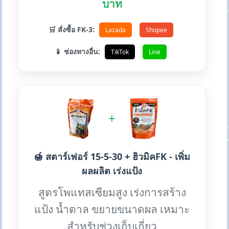
บาท
🛒 สั่งซื้อ FK-3:
Lazada
Shopee
📱 ช่องทางอื่น:
TikTok
Line
+
🍯 สตาร์เฟอร์ 15-5-30 + ฮิวมิคFK - เพิ่ม
ผลผลิต เร่งแป้ง
สูตรโพแทสเซียมสูง เร่งการสร้าง
แป้ง น้ำตาล ขยายขนาดผล เหมาะ
สำหรับช่วงเก็บเกี่ยว