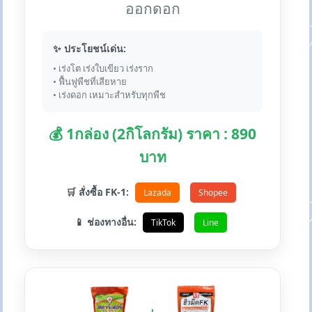
ออกดอก
✨ ประโยชน์เด่น:
• เร่งโต เร่งใบเขียว เร่งราก
• ฟื้นฟูพืชที่เสียหาย
• เร่งดอก เหมาะสำหรับทุกพืช
💰 1กล่อง (2กิโลกรัม) ราคา : 890
บาท
🛒 สั่งซื้อ FK-1:
Lazada
Shopee
📱 ช่องทางอื่น:
TikTok
Line