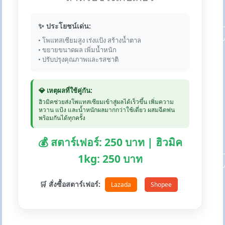
✨ ประโยชน์เด่น:
• โพแทสเซียมสูง เร่งแป้ง สร้างน้ำตาล
• ขยายขนาดผล เพิ่มน้ำหนัก
• ปรับปรุงคุณภาพและรสชาติ
💎 เหตุผลที่ใช้คู่กัน:
ฮิวมิคช่วยส่งโพแทสเซียมเข้าสู่ผลได้เร็วขึ้น เพิ่มความ
หวาน แป้ง และน้ำหนักผลมากกว่าใช้เดี่ยว ผสมฉีดพ่น
พร้อมกันได้ทุกครั้ง
💰 สตาร์เฟอร์: 250 บาท | ฮิวมิค
1kg: 250 บาท
🛒 สั่งซื้อสตาร์เฟอร์:
Lazada
Shopee