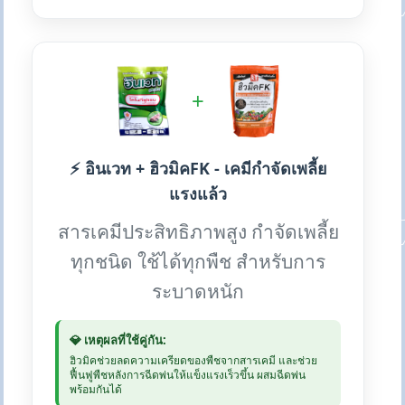
+
⚡ อินเวท + ฮิวมิคFK - เคมีกำจัดเพลี้ย
แรงแล้ว
สารเคมีประสิทธิภาพสูง กำจัดเพลี้ย
ทุกชนิด ใช้ได้ทุกพืช สำหรับการ
ระบาดหนัก
💎 เหตุผลที่ใช้คู่กัน:
ฮิวมิคช่วยลดความเครียดของพืชจากสารเคมี และช่วย
ฟื้นฟูพืชหลังการฉีดพ่นให้แข็งแรงเร็วขึ้น ผสมฉีดพ่น
พร้อมกันได้