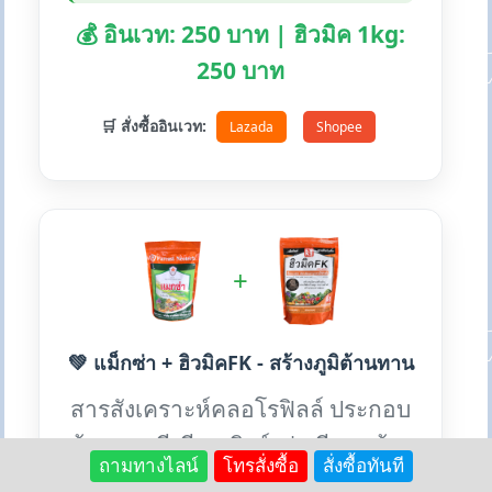
💰 อินเวท: 250 บาท | ฮิวมิค 1kg:
250 บาท
🛒 สั่งซื้ออินเวท:
Lazada
Shopee
+
💚 แม็กซ่า + ฮิวมิคFK - สร้างภูมิต้านทาน
สารสังเคราะห์คลอโรฟิลล์ ประกอบ
ด้วยแมกนีเซียม ซิงค์ เร่งเขียว สร้าง
ถามทางไลน์
โทรสั่งซื้อ
สั่งซื้อทันที
ภูมิต้านทานโรค