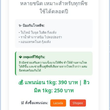
หลายชนิด เหมาะสำหรับทุกพืช
ใช้ได้ตลอดปี
✨ ป้องกันโรคพืช:
• ใบไหม้ ใบจุด ใบติด กิ่งแห้ง
• ราน้ำค้าง ราสนิม ไปทอปธอร่า
• แอนแทรคโนส กุ้งแห้ง
💎 เหตุผลที่ใช้คู่กัน:
ฮิวมิคช่วยเสริมความแข็งแรงให้พืช ทำให้ต้านทานโรค
ได้ดีขึ้น และช่วยฟื้นฟูพืชที่เสียหายจากโรคเร็วกว่า ผสม
ฉีดพ่นพร้อมกันได้
💰 แพนน่อน 1kg: 390 บาท | ฮิว
มิค 1kg: 250 บาท
🛒 สั่งซื้อแพนน่อน:
Lazada
Shopee