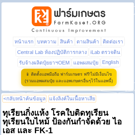
หน้าแรก
บทความ
สินค้า
ตามสินค้า
ติดต่อเรา
Central Lab ห้องปฏิบัติการกลาง
iLab ตรวจดิน
English
รับจ้างผลิตปุ๋ยยาฯOEM
แอพผสมปุ๋ย
📱 ติดตั้งแอพมือถือ ฟาร์มเกษตร ฟรี!ไม่มีเงื่อนไข
(รวมแอพผสมปุ๋ย และแอพเกษตรอื่นๆไว้ในแอพนี้)
<กลับหน้าค้นข้อมูล
แจ้งลิงค์ในเนื้อหาเสีย
ทุเรียนกิ่งแห้ง โรคใบติดทุเรียน
ทุเรียนใบไหม้ ป้องกันกำจัดด้วย ไอ
เอส และ FK-1