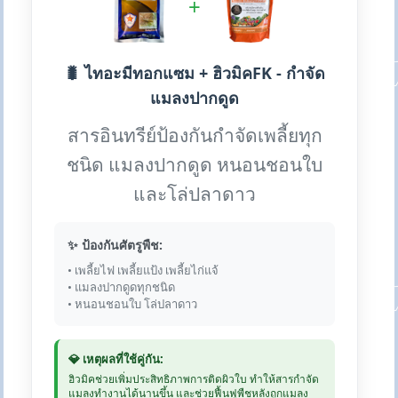
+
🐛 ไทอะมีทอกแซม + ฮิวมิคFK - กำจัด
แมลงปากดูด
สารอินทรีย์ป้องกันกำจัดเพลี้ยทุก
ชนิด แมลงปากดูด หนอนชอนใบ
และโล่ปลาดาว
✨ ป้องกันศัตรูพืช:
• เพลี้ยไฟ เพลี้ยแป้ง เพลี้ยไก่แจ้
• แมลงปากดูดทุกชนิด
• หนอนชอนใบ โล่ปลาดาว
💎 เหตุผลที่ใช้คู่กัน:
ฮิวมิคช่วยเพิ่มประสิทธิภาพการติดผิวใบ ทำให้สารกำจัด
แมลงทำงานได้นานขึ้น และช่วยฟื้นฟูพืชหลังถูกแมลง