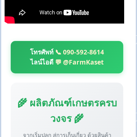
โทรศัพท์
📞 090-592-8614
ไลน์ไอดี
💬 @FarmKaset
🌾 ผลิตภัณฑ์เกษตรครบ
วงจร 🌾
จากเริ่มปลูก สู่การเก็บเกี่ยว ด้วยสินค้า