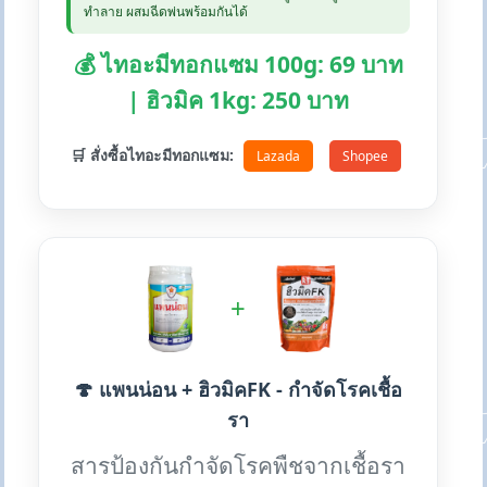
ทำลาย ผสมฉีดพ่นพร้อมกันได้
💰 ไทอะมีทอกแซม 100g: 69 บาท
| ฮิวมิค 1kg: 250 บาท
🛒 สั่งซื้อไทอะมีทอกแซม:
Lazada
Shopee
+
🍄 แพนน่อน + ฮิวมิคFK - กำจัดโรคเชื้อ
รา
สารป้องกันกำจัดโรคพืชจากเชื้อรา