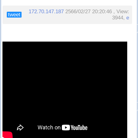
172.70.147.187
2566/02/27 20:20:46 , View:
tweet
3944,
e