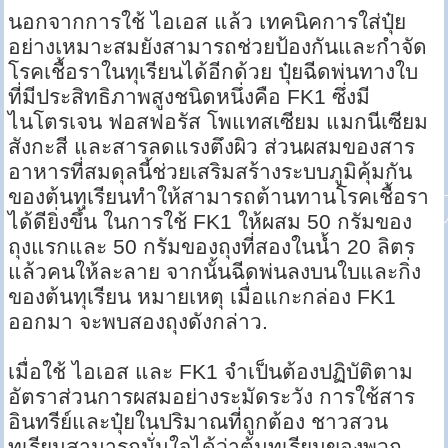
นอกจากการใช้ ไอเอส แล้ว เทคนิคการใส่ปุ๋ย
อย่างเหมาะสมยังสามารถช่วยป้องกันและกำจัด
โรคเชื้อราในทุเรียนได้อีกด้วย ปุ๋ยฉีดพ่นทางใบ
ที่มีประสิทธิภาพสูงชนิดหนึ่งคือ FK1 ซึ่งมี
ไนโตรเจน ฟอสฟอรัส โพแทสเซียม แมกนีเซียม
สังกะสี และสารลดแรงตึงผิว ส่วนผสมของสาร
อาหารที่สมดุลนี้ช่วยเสริมสร้างระบบภูมิคุ้มกัน
ของต้นทุเรียนทำให้สามารถต้านทานโรคเชื้อรา
ได้ดียิ่งขึ้น ในการใช้ FK1 ให้ผสม 50 กรัมของ
ถุงแรกและ 50 กรัมของถุงที่สองในน้ำ 20 ลิตร
แล้วคนให้ละลาย จากนั้นฉีดพ่นลงบนใบและกิ่ง
ของต้นทุเรียน หมายเหตุ เมื่อแกะกล่อง FK1
ออกมา จะพบสองถุงดังกล่าว.
เมื่อใช้ ไอเอส และ FK1 จำเป็นต้องปฏิบัติตาม
อัตราส่วนการผสมอย่างระมัดระวัง การใช้สาร
อินทรีย์และปุ๋ยในปริมาณที่ถูกต้อง ชาวสวน
ทุเรียนสามารถมั่นใจได้ว่าต้นทุเรียนของพวก