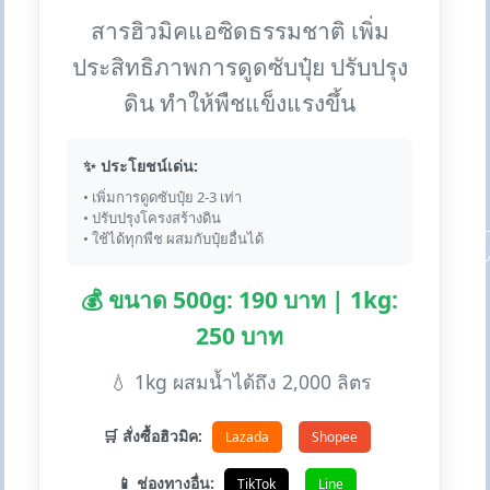
สารฮิวมิคแอซิดธรรมชาติ เพิ่ม
ประสิทธิภาพการดูดซับปุ๋ย ปรับปรุง
ดิน ทำให้พืชแข็งแรงขึ้น
✨ ประโยชน์เด่น:
• เพิ่มการดูดซับปุ๋ย 2-3 เท่า
• ปรับปรุงโครงสร้างดิน
• ใช้ได้ทุกพืช ผสมกับปุ๋ยอื่นได้
💰 ขนาด 500g: 190 บาท | 1kg:
250 บาท
💧 1kg ผสมน้ำได้ถึง 2,000 ลิตร
🛒 สั่งซื้อฮิวมิค:
Lazada
Shopee
📱 ช่องทางอื่น:
TikTok
Line