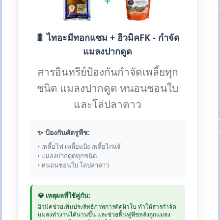
+
🐛 ไทอะมีทอกแซม + ฮิวมิคFK - กำจัด
แมลงปากดูด
สารอินทรีย์ป้องกันกำจัดเพลี้ยทุก
ชนิด แมลงปากดูด หนอนชอนใบ
และโล่ปลาดาว
✨ ป้องกันศัตรูพืช:
• เพลี้ยไฟ เพลี้ยแป้ง เพลี้ยไก่แจ้
• แมลงปากดูดทุกชนิด
• หนอนชอนใบ โล่ปลาดาว
💎 เหตุผลที่ใช้คู่กัน:
ฮิวมิคช่วยเพิ่มประสิทธิภาพการติดผิวใบ ทำให้สารกำจัด
แมลงทำงานได้นานขึ้น และช่วยฟื้นฟูพืชหลังถูกแมลง