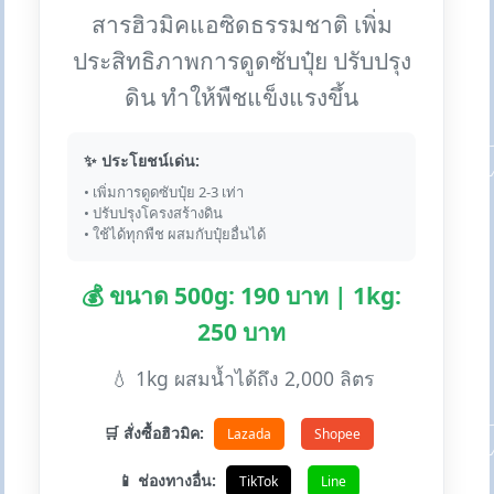
สารฮิวมิคแอซิดธรรมชาติ เพิ่ม
ประสิทธิภาพการดูดซับปุ๋ย ปรับปรุง
ดิน ทำให้พืชแข็งแรงขึ้น
✨ ประโยชน์เด่น:
• เพิ่มการดูดซับปุ๋ย 2-3 เท่า
• ปรับปรุงโครงสร้างดิน
• ใช้ได้ทุกพืช ผสมกับปุ๋ยอื่นได้
💰 ขนาด 500g: 190 บาท | 1kg:
250 บาท
💧 1kg ผสมน้ำได้ถึง 2,000 ลิตร
🛒 สั่งซื้อฮิวมิค:
Lazada
Shopee
📱 ช่องทางอื่น:
TikTok
Line