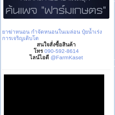
ยาฆ่าหนอน
กำจัดหนอนในเมล่อน
ปุ๋ยน้ำเร่ง
การเจริญเติบโต
สนใจสั่งซื้อสินค้า
โทร
090-592-8614
ไลน์ไอดี
@FarmKaset