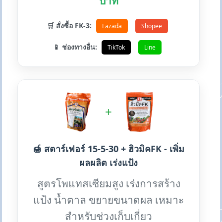
บาท
🛒 สั่งซื้อ FK-3:
Lazada
Shopee
📱 ช่องทางอื่น:
TikTok
Line
+
🍯 สตาร์เฟอร์ 15-5-30 + ฮิวมิคFK - เพิ่ม
ผลผลิต เร่งแป้ง
สูตรโพแทสเซียมสูง เร่งการสร้าง
แป้ง น้ำตาล ขยายขนาดผล เหมาะ
สำหรับช่วงเก็บเกี่ยว