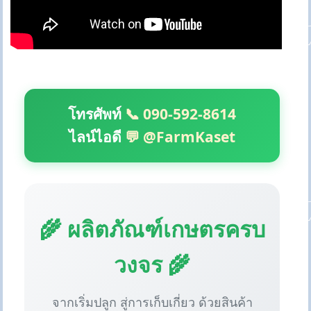
โทรศัพท์
📞 090-592-8614
ไลน์ไอดี
💬 @FarmKaset
🌾 ผลิตภัณฑ์เกษตรครบ
วงจร 🌾
จากเริ่มปลูก สู่การเก็บเกี่ยว ด้วยสินค้า