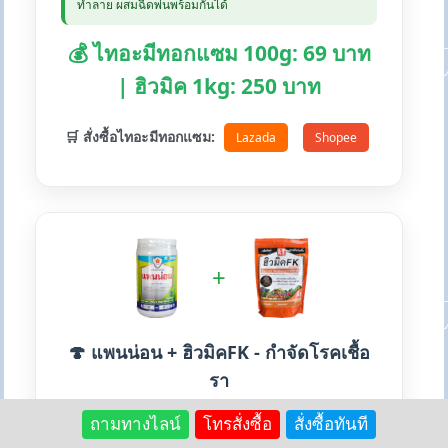
ทำลาย ผสมฉีดพ่นพร้อมกันได้
💰 ไทอะมีทอกแซม 100g: 69 บาท
| ฮิวมิค 1kg: 250 บาท
🛒 สั่งซื้อไทอะมีทอกแซม:
Lazada
Shopee
+
🍄 แพนน่อน + ฮิวมิคFK - กำจัดโรคเชื้อ
รา
สารป้องกันกำจัดโรคพืชจากเชื้อรา
ถามทางไลน์
โทรสั่งซื้อ
สั่งซื้อทันที