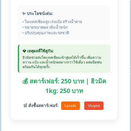
✨ ประโยชน์เด่น:
• โพแทสเซียมสูง เร่งแป้ง สร้างน้ำตาล
• ขยายขนาดผล เพิ่มน้ำหนัก
• ปรับปรุงคุณภาพและรสชาติ
💎 เหตุผลที่ใช้คู่กัน:
ฮิวมิคช่วยส่งโพแทสเซียมเข้าสู่ผลได้เร็วขึ้น เพิ่มความ
หวาน แป้ง และน้ำหนักผลมากกว่าใช้เดี่ยว ผสมฉีดพ่น
พร้อมกันได้ทุกครั้ง
💰 สตาร์เฟอร์: 250 บาท | ฮิวมิค
1kg: 250 บาท
🛒 สั่งซื้อสตาร์เฟอร์:
Lazada
Shopee