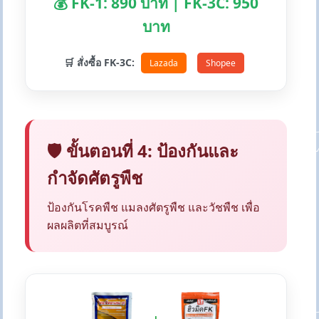
💰 FK-1: 890 บาท | FK-3C: 950
บาท
🛒 สั่งซื้อ FK-3C:
Lazada
Shopee
🛡️ ขั้นตอนที่ 4: ป้องกันและ
กำจัดศัตรูพืช
ป้องกันโรคพืช แมลงศัตรูพืช และวัชพืช เพื่อ
ผลผลิตที่สมบูรณ์