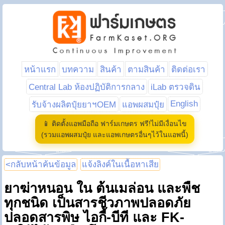
หน้าแรก
บทความ
สินค้า
ตามสินค้า
ติดต่อเรา
Central Lab ห้องปฏิบัติการกลาง
iLab ตรวจดิน
English
รับจ้างผลิตปุ๋ยยาฯOEM
แอพผสมปุ๋ย
📱 ติดตั้งแอพมือถือ ฟาร์มเกษตร ฟรี!ไม่มีเงื่อนไข
(รวมแอพผสมปุ๋ย และแอพเกษตรอื่นๆไว้ในแอพนี้)
<กลับหน้าค้นข้อมูล
แจ้งลิงค์ในเนื้อหาเสีย
ยาฆ่าหนอน ใน ต้นเมล่อน และพืช
ทุกชนิด เป็นสารชีวภาพปลอดภัย
ปลอดสารพิษ ไอกี้-บีที และ FK-