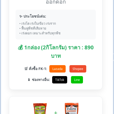
ออกดอก
✨ ประโยชน์เด่น:
• เร่งโต เร่งใบเขียว เร่งราก
• ฟื้นฟูพืชที่เสียหาย
• เร่งดอก เหมาะสำหรับทุกพืช
💰 1กล่อง (2กิโลกรัม) ราคา : 890
บาท
🛒 สั่งซื้อ FK-1:
Lazada
Shopee
📱 ช่องทางอื่น:
TikTok
Line
+