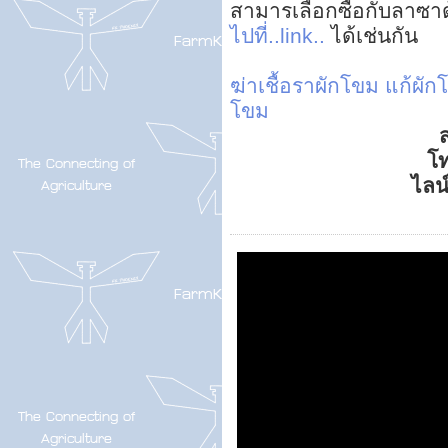
สามารเลือกซื้อกับลาซา
ไปที่..link..
ได้เช่นกัน
ฆ่าเชื้อราผักโขม
แก้ผัก
โขม
ส
โ
ไลน