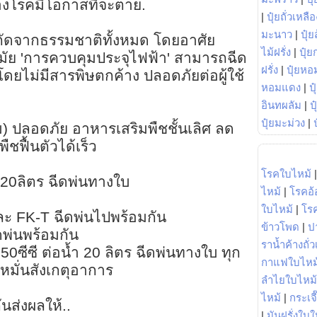
์ของโรคมีโอกาสที่จะตาย.
|
ปุ๋ยถั่วเหลือ
มะนาว
|
ปุ๋ย
สกัดจากธรรมชาติทั้งหมด โดยอาศัย
ไม้ฝรั่ง
|
ปุ๋ย
สมัย 'การควบคุมประจุไฟฟ้า' สามารถฉีด
ฝรั่ง
|
ปุ๋ยหอ
 โดยไม่มีสารพิษตกค้าง ปลอดภัยต่อผู้ใช้
หอมแดง
|
ป
อินทผลัม
|
ป
ปุ๋ยมะม่วง
|
) ปลอดภัย อาหารเสริมพืชชั้นเลิศ ลด
พืชฟื้นตัวได้เร็ว
โรคใบไหม้
ำ 20ลิตร ฉีดพ่นทางใบ
ไหม้
|
โรคอ้
ใบไหม้
|
โร
ะ FK-T ฉีดพ่นไปพร้อมกัน
ข้าวโพด
|
ป
พ่นพร้อมกัน
ราน้ำค้างถั่
0ซีซี ต่อน้ำ 20 ลิตร ฉีดพ่นทางใบ ทุก
กาแฟใบไหม
ง หมั่นสังเกตุอาการ
ลำไยใบไหม้
ไหม้
|
กระเจ
นส่งผลให้..
|
มันฝรั่งใบใ