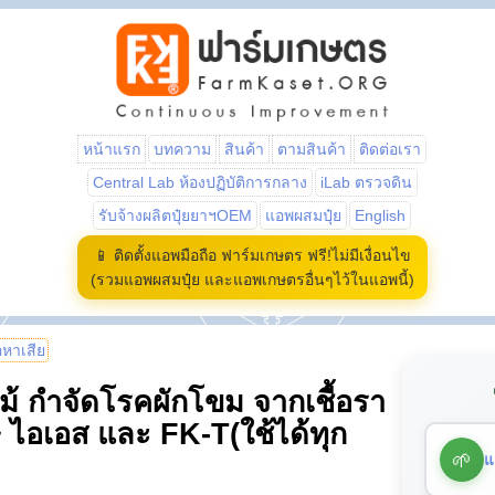
หน้าแรก
บทความ
สินค้า
ตามสินค้า
ติดต่อเรา
Central Lab ห้องปฏิบัติการกลาง
iLab ตรวจดิน
รับจ้างผลิตปุ๋ยยาฯOEM
แอพผสมปุ๋ย
English
📱 ติดตั้งแอพมือถือ ฟาร์มเกษตร ฟรี!ไม่มีเงื่อนไข
(รวมแอพผสมปุ๋ย และแอพเกษตรอื่นๆไว้ในแอพนี้)
้อหาเสีย
ม้ กำจัดโรคผักโขม จากเชื้อรา
 ไอเอส และ FK-T(ใช้ได้ทุก
🌱
แ