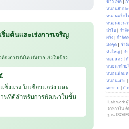
ข้าวโพด
|
ก
หนอนสับปะ
หนอนพริกไ
หนอนมะนา
ลำไย
|
กำจัด
 เริ่มต้นและเร่งการเจริญ
ฝรั่ง
|
กำจัด
มังคุด
|
กำจั
หัวใหญ่
|
กำ
ือต้องการเร่งโต เร่งราก เร่งใบเขียว
หอมแดง
|
ก
หนอนกล้วยไ
หนอนน้อยห
ี้
หนอนเงาะ
|
กแข็งแรง ใบเขียวแกร่ง และ
มะขาม
|
กำ
นฐานที่ดีสำหรับการพัฒนาในขั้น
iLab.work ผู
อาหารใน ดิน
ฐาน ISO/IE