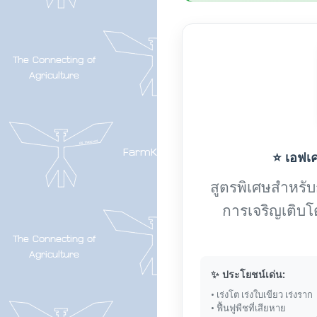
⭐ เอฟเค-
สูตรพิเศษสำหรับกา
การเจริญเติบโ
✨ ประโยชน์เด่น:
• เร่งโต เร่งใบเขียว เร่งราก
• ฟื้นฟูพืชที่เสียหาย