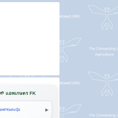
🌱 แอพเกษตร FK
▶
อพFKผสมปุ๋ย