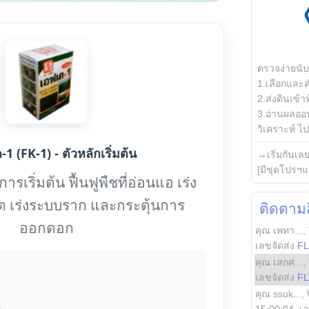
ตรวจง่ายนั
1.เลือกและ
2.ส่งดินเข้า
3.อ่านผลออน
วิเคราะห์ ไปต
1 (FK-1) - ตัวหลักเริ่มต้น
→เริ่มกันเล
[มีชุดโปรฯแ
รเริ่มต้น ฟื้นฟูพืชที่อ่อนแอ เร่ง
ต เร่งระบบราก และกระตุ้นการ
ติดตามสิ
ออกดอก
คุณ เพทา...
,
เลขจัดส่ง
F
คุณ เสกศ...
,
เลขจัดส่ง
F
คุณ ssuk...
,
15:00:04
, เ