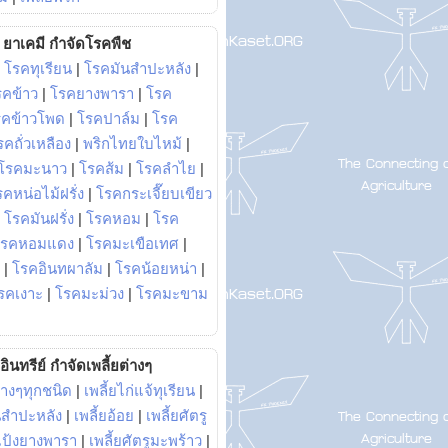
ยาเคมี กำจัดโรคพืช
|
โรคทุเรียน
|
โรคมันสำปะหลัง
|
รคข้าว
|
โรคยางพารา
|
โรค
รคข้าวโพด
|
โรคปาล์ม
|
โรค
รคถั่วเหลือง
|
พริกไทยใบไหม้
|
โรคมะนาว
|
โรคส้ม
|
โรคลำไย
|
คหน่อไม้ฝรั่ง
|
โรคกระเจี๊ยบเขียว
|
โรคมันฝรั่ง
|
โรคหอม
|
โรค
โรคหอมแดง
|
โรคมะเขือเทศ
|
|
โรคอินทผาลัม
|
โรคน้อยหน่า
|
รคเงาะ
|
โรคมะม่วง
|
โรคมะขาม
อินทรีย์ กำจัดเพลี้ยต่างๆ
่างๆทุกชนิด
|
เพลี้ยไก่แจ้ทุเรียน
|
ันสำปะหลัง
|
เพลี้ยอ้อย
|
เพลี้ยศัตรู
ยแป้งยางพารา
|
เพลี้ยศัตรูมะพร้าว
|