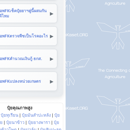
อพFKเช็คปุ๋ยยาฯคู่นี้ผสมกัน
▶
ด้ไหม
▶
อพFKตรวจพืชเป็นโรคอะไร
▶
อพFKคำนวณเงินกู้ ธกส.
▶
อพFKแปลงหน่วยเกษตร
ปุ๋ยคุณภาพสูง
|
ปุ๋ยทุเรียน
|
ปุ๋ยมันสำปะหลัง
|
ปุ๋ย
อย
|
ปุ๋ยนาข้าว
|
ปุ๋ยยางพารา
|
ปุ๋ย
๋ยข้าวโพด
|
ปุ๋ยปาล์ม
|
ปุ๋ยสับปะรด