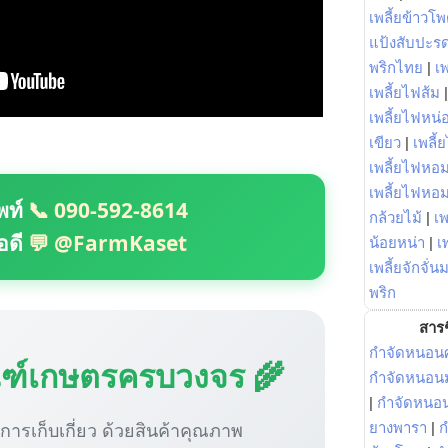
เพลี้ยข้าวโ
แป้งสับปะร
พริกไทย
|
เ
เพลี้ยไฟส้ม
เพลี้ยไฟหน่อ
เขียว
|
เพลี้
เพลี้ยไฟหอม
เพลี้ยไฟหอ
พท์
📞 090-592-8614
กล้วยไม้
|
เพ
อดี
💬 @FarmKaset
น้อยหน่า
|
เ
เพลี้ยจักจั่น
พริก
สารช
กำจัดหนอนศ
ณฑ์เกษตรครบวงจร 🌾
กำจัดหนอนม
|
กำจัดหนอ
ู่การเก็บเกี่ยว ด้วยสินค้าคุณภาพ
ยางพารา
|
ก