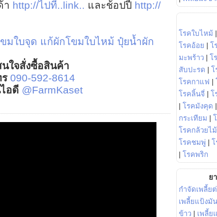
ด้า
http://ไปที่..link..
และช้อปปี้
http://
โรคใบไหม้
โขมใบจุด
แก้ผักโขมใบไหม้
ปุ๋ยน้ำผัก
โรคอ้อย
|
โ
มะพร้าว
|
โ
นใจสั่งซื้อสินค้า
สับปะรด
|
โ
ทร
090-592-8614
โรคกาแฟ
|
์ไอดี
@FarmKaset
โรคลิ้นจี่
|
โร
|
โรคมังคุด
กระเทียม
|
โรคกล้วยไม้
โรคชมพู่
|
โ
|
โรคพริก
ยา
กำจัดเพลี้ยต
เพลี้ยแป้งม
ข้าว
|
เพลี้