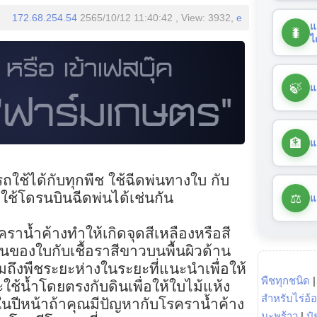
172.68.254.54
2565/10/12 11:40:42 , View: 3932,
e
แ
🐛
ไ
🍃
แ
🏦
แ
ช้ได้กับทุกพืช ใช้ฉีดพ่นทางใบ กับ
⚖️
ใช้โดรนบินฉีดพ่นได้เช่นกัน
แ
ราน้ำค้างทำให้เกิดจุดสีเหลืองหรือสี
บนของใบกับเชื้อราสีขาวบนพื้นผิวด้าน
ถึงพืชระยะห่างในระยะที่แนะนำเพื่อให้
พืชทุกชนิด
ช้น้ำโดยตรงกับดินเพื่อให้ใบไม้แห้ง
สำหรับไร่อ้
ในปีหน้าถ้าคุณมีปัญหากับโรคราน้ำค้าง
มะพร้าว
|
ปุ