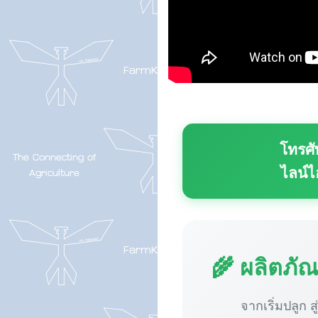
โทรศั
ไลน์ไ
🌾 ผลิตภั
จากเริ่มปลูก ส