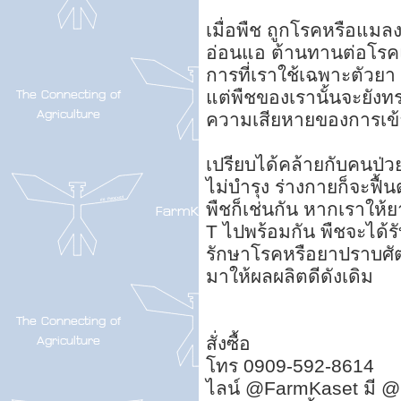
เมื่อพืช ถูกโรคหรือแมล
อ่อนแอ ต้านทานต่อโรคแ
การที่เราใช้เฉพาะตัวย
แต่พืชของเรานั้นจะยังทร
ความเสียหายของการเข
เปรียบได้คล้ายกับคนป่
ไม่บำรุง ร่างกายก็จะฟื้
พืชก็เช่นกัน หากเราให
T ไปพร้อมกัน พืชจะได้ร
รักษาโรคหรือยาปราบศัตรู
มาให้ผลผลิตดีดังเดิม
สั่งซื้อ
โทร 0909-592-8614
ไลน์ @FarmKaset มี @