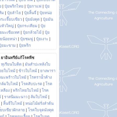
ง
|
ปุ๋ยพริกไทย
|
ปุ๋ยกาแฟ
|
ปุ๋ย
ส้ม
|
ปุ๋ยลำไย
|
ปุ๋ยลิ้นจี่
|
ปุ๋ยหน่อ
กระเจี๊ยบเขียว
|
ปุ๋ยมังคุด
|
ปุ๋ยมัน
มหัวใหญ่
|
ปุ๋ยกระเทียม
|
ปุ๋ย
ุ๋ยมะเขือเทศ
|
ปุ๋ยกล้วยไม้
|
ปุ๋ย
ุ๋ยน้อยหน่า
|
ปุ๋ยชมพู่
|
ปุ๋ยเงาะ
|
ปุ๋ยมะขาม
|
ปุ๋ยพริก
ยาอินทรีย์แก้โรคพืช
|
ทุเรียนใบติด
|
มันสำปะหลังใบ
อยใบไหม้
|
ข้าวใบไหม้
|
ยางพารา
คมะพร้าวใบไหม้
|
โรคราน้ำค้าง
าล์มใบไหม้
|
โรคสับปะรด
|
โรค
วเหลือง
|
พริกไทยใบไหม้
|
โรค
้
|
ราสนิมมะนาว
|
ส้มใบไหม้
|
|
ลิ้นจี่ใบไหม้
|
หน่อไม้ฝรั่งลำต้น
ี๊ยบเขียวฝักลาย
|
โรคใบจุดมังคุด
หม้
|
โรคหอมเลื้อย
|
โรคใบจุด