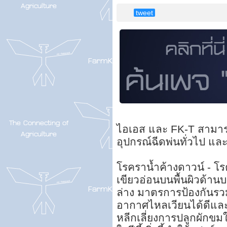
tweet
ไอเอส และ FK-T สามารถใ
อุปกรณ์ฉีดพ่นทั่วไป และ
โรคราน้ำค้างดาวน์ - โรค
เขียวอ่อนบนพื้นผิวด้าน
ล่าง มาตรการป้องกันรวม
อากาศไหลเวียนได้ดีและใ
หลีกเลี่ยงการปลูกผักขม