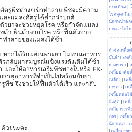
กระเทียม
|
งศัตรูพืชต่างๆเข้าทำลาย พืชจะมีความ
โรคจุดสนิมก
ละแมลงศัตรูได้ต่ำกว่าปกติ
น้อยหน่าดอก
า ตัวยาจะช่วยหยุดโรค หรือกำจัดแมลง
มะม่วงใบไห
งตัว ฟื้นตัวจากโรค หรือฟื้นตัวจาก
้าทำลายของแมลงได้ช้า
ย
กำจัดเพลี้ยต
วย หากได้รับแต่เฉพาะยา ไม่ทานอาหาร
มันสำปะหลั
นตัวกลับมาสมบูรณ์แข็งแรงดังเดิมได้ช้า
ยางพารา
|
เ
้ยา และให้อาหารเสริมพืชทางใบหรือ FK-
เพลี้ยปาล์มน
ับธาตุอาหารที่จำเป็นไปพร้อมกับยา
เหลือง
|
เพลี
พืช จึงช่วยให้ฟื้นตัวได้เร็ว และกลับ
มะนาว
|
เพล
เพลี้ยหน่อไม้
มังคุด
|
เพลี้
เพลี้ยกระเที
เทศ
|
เพลี้ย
น้อยหน่า
|
เ
 ด้วยนะคะ
|
เพลี้ยมะข