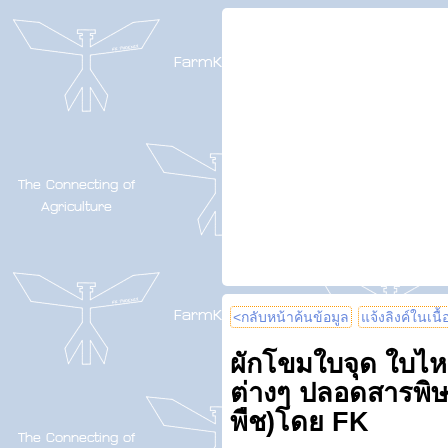
<กลับหน้าค้นข้อมูล
แจ้งลิงค์ในเนื
ผักโขมใบจุด ใบไห
ต่างๆ ปลอดสารพิษ
พืช)โดย FK