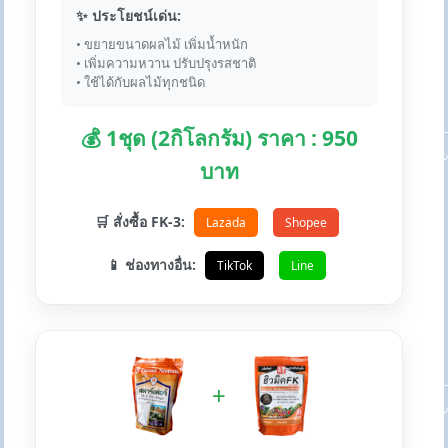
✨ ประโยชน์เด่น:
• ขยายขนาดผลไม้ เพิ่มน้ำหนัก
• เพิ่มความหวาน ปรับปรุงรสชาติ
• ใช้ได้กับผลไม้ทุกชนิด
💰 1ชุด (2กิโลกรัม) ราคา : 950
บาท
🛒 สั่งซื้อ FK-3:
Lazada
Shopee
📱 ช่องทางอื่น:
TikTok
Line
+