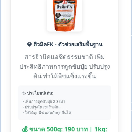
💎 ฮิวมิคFK - ตัวช่วยเสริมพื้นฐาน
สารฮิวมิคแอซิดธรรมชาติ เพิ่ม
ประสิทธิภาพการดูดซับปุ๋ย ปรับปรุง
ดิน ทำให้พืชแข็งแรงขึ้น
✨ ประโยชน์เด่น:
• เพิ่มการดูดซับปุ๋ย 2-3 เท่า
• ปรับปรุงโครงสร้างดิน
• ใช้ได้ทุกพืช ผสมกับปุ๋ยอื่นได้
💰 ขนาด 500g: 190 บาท | 1kg: