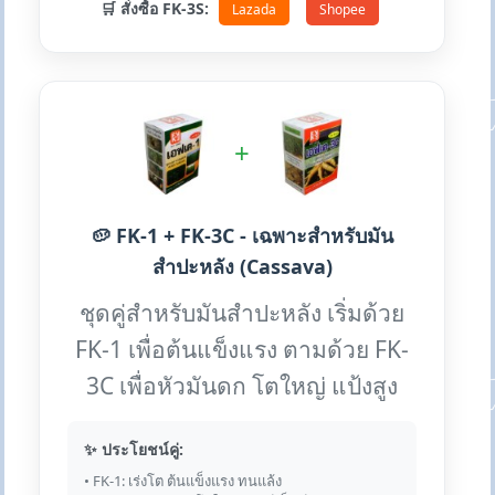
🛒 สั่งซื้อ FK-3S:
Lazada
Shopee
+
🥔 FK-1 + FK-3C - เฉพาะสำหรับมัน
สำปะหลัง (Cassava)
ชุดคู่สำหรับมันสำปะหลัง เริ่มด้วย
FK-1 เพื่อต้นแข็งแรง ตามด้วย FK-
3C เพื่อหัวมันดก โตใหญ่ แป้งสูง
✨ ประโยชน์คู่:
• FK-1: เร่งโต ต้นแข็งแรง ทนแล้ง