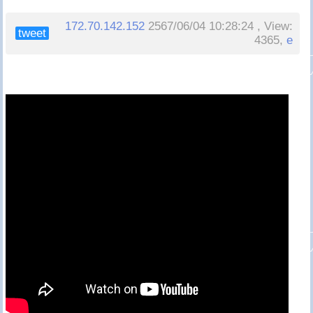
172.70.142.152
2567/06/04 10:28:24 , View:
tweet
4365,
e