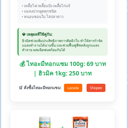
• เพลี้ยไฟ เพลี้ยแป้ง เพลี้ยไก่แจ้
• แมลงปากดูดทุกชนิด
• หนอนชอนใบ โล่ปลาดาว
💎 เหตุผลที่ใช้คู่กัน:
ฮิวมิคช่วยเพิ่มประสิทธิภาพการติดผิวใบ ทำให้สารกำจัด
แมลงทำงานได้นานขึ้น และช่วยฟื้นฟูพืชหลังถูกแมลง
ทำลาย ผสมฉีดพ่นพร้อมกันได้
💰 ไทอะมีทอกแซม 100g: 69 บาท
| ฮิวมิค 1kg: 250 บาท
🛒 สั่งซื้อไทอะมีทอกแซม:
Lazada
Shopee
+