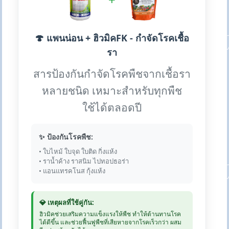
🍄 แพนน่อน + ฮิวมิคFK - กำจัดโรคเชื้อ
รา
สารป้องกันกำจัดโรคพืชจากเชื้อรา
หลายชนิด เหมาะสำหรับทุกพืช
ใช้ได้ตลอดปี
✨ ป้องกันโรคพืช:
• ใบไหม้ ใบจุด ใบติด กิ่งแห้ง
• ราน้ำค้าง ราสนิม ไปทอปธอร่า
• แอนแทรคโนส กุ้งแห้ง
💎 เหตุผลที่ใช้คู่กัน:
ฮิวมิคช่วยเสริมความแข็งแรงให้พืช ทำให้ต้านทานโรค
ได้ดีขึ้น และช่วยฟื้นฟูพืชที่เสียหายจากโรคเร็วกว่า ผสม