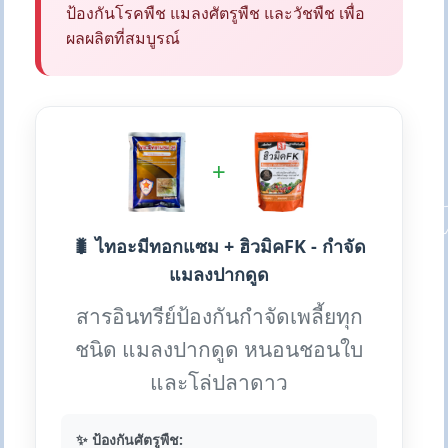
ป้องกันโรคพืช แมลงศัตรูพืช และวัชพืช เพื่อ
ผลผลิตที่สมบูรณ์
+
🐛 ไทอะมีทอกแซม + ฮิวมิคFK - กำจัด
แมลงปากดูด
สารอินทรีย์ป้องกันกำจัดเพลี้ยทุก
ชนิด แมลงปากดูด หนอนชอนใบ
และโล่ปลาดาว
✨ ป้องกันศัตรูพืช: