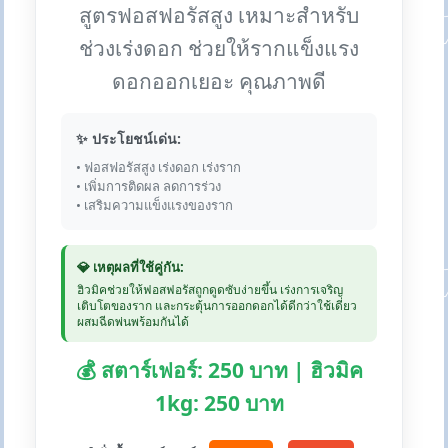
สูตรฟอสฟอรัสสูง เหมาะสำหรับ
ช่วงเร่งดอก ช่วยให้รากแข็งแรง
ดอกออกเยอะ คุณภาพดี
✨ ประโยชน์เด่น:
• ฟอสฟอรัสสูง เร่งดอก เร่งราก
• เพิ่มการติดผล ลดการร่วง
• เสริมความแข็งแรงของราก
💎 เหตุผลที่ใช้คู่กัน:
ฮิวมิคช่วยให้ฟอสฟอรัสถูกดูดซับง่ายขึ้น เร่งการเจริญ
เติบโตของราก และกระตุ้นการออกดอกได้ดีกว่าใช้เดี่ยว
ผสมฉีดพ่นพร้อมกันได้
💰 สตาร์เฟอร์: 250 บาท | ฮิวมิค
1kg: 250 บาท