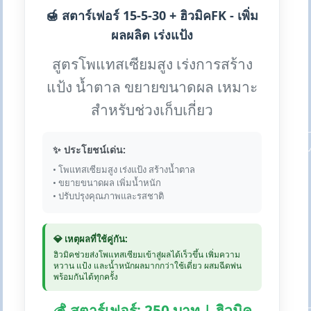
🍯 สตาร์เฟอร์ 15-5-30 + ฮิวมิคFK - เพิ่ม
ผลผลิต เร่งแป้ง
สูตรโพแทสเซียมสูง เร่งการสร้าง
แป้ง น้ำตาล ขยายขนาดผล เหมาะ
สำหรับช่วงเก็บเกี่ยว
✨ ประโยชน์เด่น:
• โพแทสเซียมสูง เร่งแป้ง สร้างน้ำตาล
• ขยายขนาดผล เพิ่มน้ำหนัก
• ปรับปรุงคุณภาพและรสชาติ
💎 เหตุผลที่ใช้คู่กัน:
ฮิวมิคช่วยส่งโพแทสเซียมเข้าสู่ผลได้เร็วขึ้น เพิ่มความ
หวาน แป้ง และน้ำหนักผลมากกว่าใช้เดี่ยว ผสมฉีดพ่น
พร้อมกันได้ทุกครั้ง
💰 สตาร์เฟอร์: 250 บาท | ฮิวมิค