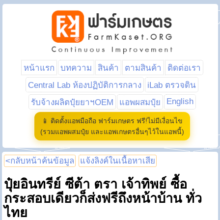
หน้าแรก
บทความ
สินค้า
ตามสินค้า
ติดต่อเรา
Central Lab ห้องปฏิบัติการกลาง
iLab ตรวจดิน
English
รับจ้างผลิตปุ๋ยยาฯOEM
แอพผสมปุ๋ย
📱 ติดตั้งแอพมือถือ ฟาร์มเกษตร ฟรี!ไม่มีเงื่อนไข
(รวมแอพผสมปุ๋ย และแอพเกษตรอื่นๆไว้ในแอพนี้)
<กลับหน้าค้นข้อมูล
แจ้งลิงค์ในเนื้อหาเสีย
ปุ๋ยอินทรีย์ ซีต้า ตรา เจ้าทิพย์ ซื้อ
กระสอบเดียวก็ส่งฟรีถึงหน้าบ้าน ทั่ว
ไทย