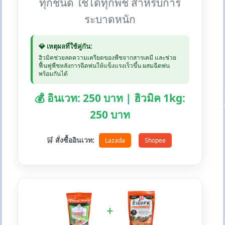
ทุกชนิด ใช้ได้ทุกพืช สำหรับการ
ระบาดหนัก
💎 เหตุผลที่ใช้คู่กัน:
ฮิวมิคช่วยลดความเครียดของพืชจากสารเคมี และช่วย
ฟื้นฟูพืชหลังการฉีดพ่นให้แข็งแรงเร็วขึ้น ผสมฉีดพ่น
พร้อมกันได้
💰 อินเวท: 250 บาท | ฮิวมิค 1kg:
250 บาท
🛒 สั่งซื้ออินเวท:
Lazada
Shopee
+