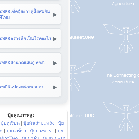
อพFKเช็คปุ๋ยยาฯคู่นี้ผสมกัน
▶
ด้ไหม
▶
อพFKตรวจพืชเป็นโรคอะไร
▶
อพFKคำนวณเงินกู้ ธกส.
▶
อพFKแปลงหน่วยเกษตร
ปุ๋ยคุณภาพสูง
|
ปุ๋ยทุเรียน
|
ปุ๋ยมันสำปะหลัง
|
ปุ๋ย
อย
|
ปุ๋ยนาข้าว
|
ปุ๋ยยางพารา
|
ปุ๋ย
๋ยข้าวโพด
|
ปุ๋ยปาล์ม
|
ปุ๋ยสับปะรด