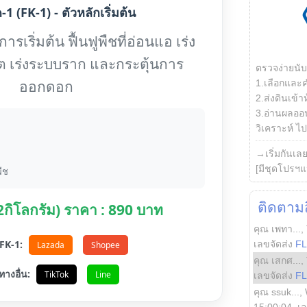
1 (FK-1) - ตัวหลักเริ่มต้น
รเริ่มต้น ฟื้นฟูพืชที่อ่อนแอ เร่ง
ต เร่งระบบราก และกระตุ้นการ
ตรวจง่ายนั
ออกดอก
1.เลือกและ
2.ส่งดินเข้า
3.อ่านผลออน
วิเคราะห์ ไปต
→เริ่มกันเล
[มีชุดโปรฯแ
ืช
ติดตามสิ
(2กิโลกรัม) ราคา : 890 บาท
คุณ เพทา...
,
อ FK-1:
เลขจัดส่ง
F
Lazada
Shopee
คุณ เสกศ...
,
ทางอื่น:
TikTok
Line
เลขจัดส่ง
F
คุณ ssuk...
,
15:00:04
, เ