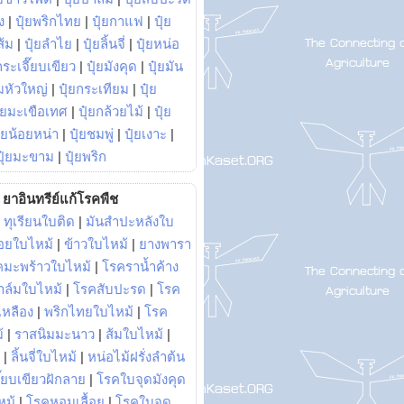
ง
|
ปุ๋ยพริกไทย
|
ปุ๋ยกาแฟ
|
ปุ๋ย
ส้ม
|
ปุ๋ยลำไย
|
ปุ๋ยลิ้นจี่
|
ปุ๋ยหน่อ
กระเจี๊ยบเขียว
|
ปุ๋ยมังคุด
|
ปุ๋ยมัน
มหัวใหญ่
|
ปุ๋ยกระเทียม
|
ปุ๋ย
ุ๋ยมะเขือเทศ
|
ปุ๋ยกล้วยไม้
|
ปุ๋ย
ุ๋ยน้อยหน่า
|
ปุ๋ยชมพู่
|
ปุ๋ยเงาะ
|
ปุ๋ยมะขาม
|
ปุ๋ยพริก
ยาอินทรีย์แก้โรคพืช
|
ทุเรียนใบติด
|
มันสำปะหลังใบ
อยใบไหม้
|
ข้าวใบไหม้
|
ยางพารา
คมะพร้าวใบไหม้
|
โรคราน้ำค้าง
าล์มใบไหม้
|
โรคสับปะรด
|
โรค
วเหลือง
|
พริกไทยใบไหม้
|
โรค
้
|
ราสนิมมะนาว
|
ส้มใบไหม้
|
|
ลิ้นจี่ใบไหม้
|
หน่อไม้ฝรั่งลำต้น
ี๊ยบเขียวฝักลาย
|
โรคใบจุดมังคุด
หม้
|
โรคหอมเลื้อย
|
โรคใบจุด