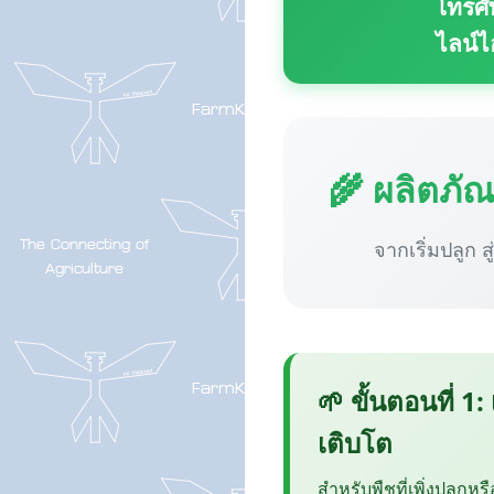
โทรศั
ไลน์ไ
🌾 ผลิตภั
จากเริ่มปลูก ส
🌱 ขั้นตอนที่ 1:
เติบโต
สำหรับพืชที่เพิ่งปลูกหร