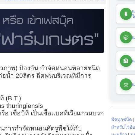
แ
🐛
ไ
🍃
แ
🏦
แ
์ (ชีวภาพ) ป้องกัน กำจัดหนอนหลายชนิด
่อน้ำ 20ลิตร ฉีดพ่นบริเวณที่มีการ
⚖️
แ
ที (B.T.)
us thuringiensis
รือ เชื้อบีที เป็นเชื้อแบคทีเรียแกรมบวก
พืชทุกชนิด
สำหรับไร่อ้
าพในการกำจัดหนอนศัตรูพืชให้กับ
มะพร้าว
|
ปุ