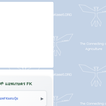
🌱 แอพเกษตร FK
▶
อพFKผสมปุ๋ย