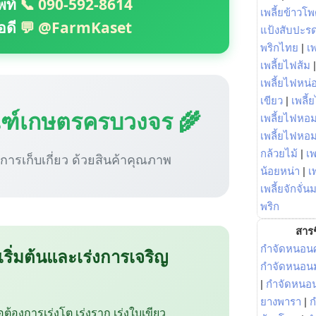
พท์
📞 090-592-8614
เพลี้ยข้าวโ
อดี
💬 @FarmKaset
แป้งสับปะร
พริกไทย
|
เ
เพลี้ยไฟส้ม
เพลี้ยไฟหน่อ
เขียว
|
เพลี้
ณฑ์เกษตรครบวงจร 🌾
เพลี้ยไฟหอม
เพลี้ยไฟหอ
กล้วยไม้
|
เพ
ู่การเก็บเกี่ยว ด้วยสินค้าคุณภาพ
น้อยหน่า
|
เ
เพลี้ยจักจั่น
พริก
สารช
กำจัดหนอนศ
 เริ่มต้นและเร่งการเจริญ
กำจัดหนอนม
|
กำจัดหนอ
ยางพารา
|
ก
ือต้องการเร่งโต เร่งราก เร่งใบเขียว