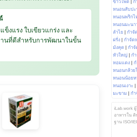
ข้าวโพด
|
ก
หนอนสับปะ
หนอนพริกไ
ี้
หนอนมะนา
กแข็งแรง ใบเขียวแกร่ง และ
ลำไย
|
กำจัด
นฐานที่ดีสำหรับการพัฒนาในขั้น
ฝรั่ง
|
กำจัด
มังคุด
|
กำจั
หัวใหญ่
|
กำ
หอมแดง
|
ก
หนอนกล้วยไ
หนอนน้อยห
หนอนเงาะ
|
มะขาม
|
กำ
iLab.work ผู
อาหารใน ดิน
ฐาน ISO/IE