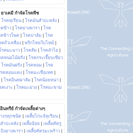
ยาเคมี กำจัดโรคพืช
|
โรคทุเรียน
|
โรคมันสำปะหลัง
|
รคข้าว
|
โรคยางพารา
|
โรค
รคข้าวโพด
|
โรคปาล์ม
|
โรค
รคถั่วเหลือง
|
พริกไทยใบไหม้
|
โรคมะนาว
|
โรคส้ม
|
โรคลำไย
|
คหน่อไม้ฝรั่ง
|
โรคกระเจี๊ยบเขียว
|
โรคมันฝรั่ง
|
โรคหอม
|
โรค
โรคหอมแดง
|
โรคมะเขือเทศ
|
|
โรคอินทผาลัม
|
โรคน้อยหน่า
|
รคเงาะ
|
โรคมะม่วง
|
โรคมะขาม
อินทรีย์ กำจัดเพลี้ยต่างๆ
่างๆทุกชนิด
|
เพลี้ยไก่แจ้ทุเรียน
|
ันสำปะหลัง
|
เพลี้ยอ้อย
|
เพลี้ยศัตรู
ยแป้งยางพารา
|
เพลี้ยศัตรูมะพร้าว
|