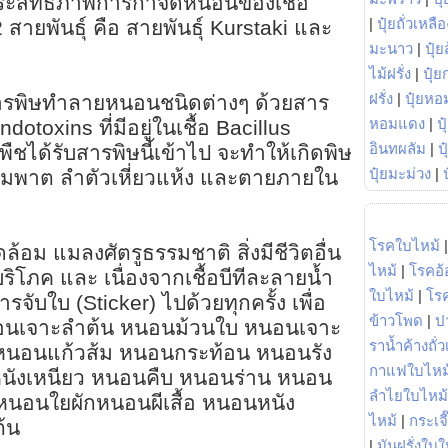
ะสิทธิภาพการกำจัดหนอนของเชื้อ
|
ปุ๋ยถั่วเหลือ
 สายพันธุ์ คือ สายพันธุ์ Kurstaki และ
มะนาว
|
ปุ๋ย
ไม้ฝรั่ง
|
ปุ๋ย
ฝรั่ง
|
ปุ๋ยหอ
สารพิษทำลายหนอนชนิดต่างๆ ด้วยสาร
หอมแดง
|
ป
dotoxins ที่มีอยู่ในเชื้อ Bacillus
อินทผลัม
|
ป
พืชได้รับสารพิษนี้เข้าไป จะทำให้เกิดพิษ
ปุ๋ยมะม่วง
|
ัมพาต ลำตัวเหี่ยวแห้ง และตายภายใน
โรคใบไหม้
ล้อม แมลงศัตรูธรรมชาติ สิ่งมีชีวิตอื่น
ไหม้
|
โรคอ้
บริโภค และ เนื่องจากเชื้อบีทีละลายน้ำ
ใบไหม้
|
โร
รจับใบ (Sticker) ไปด้วยทุกครั้ง เพื่อ
ข้าวโพด
|
ป
นเจาะลำต้น หนอนม้วนใบ หนอนเจาะ
ราน้ำค้างถั่
หนอนแก้วส้ม หนอนกระท้อน หนอนรัง
กาแฟใบไหม
นังเหนียว หนอนคืบ หนอนร่าน หนอน
ลำไยใบไหม้
หนอนใยผักหนอนผีเสื้อ หนอนหนัง
ไหม้
|
กระเจ
ต้น
|
มันฝรั่งใบใ