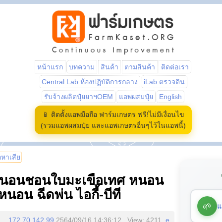
หน้าแรก
บทความ
สินค้า
ตามสินค้า
ติดต่อเรา
Central Lab ห้องปฏิบัติการกลาง
iLab ตรวจดิน
รับจ้างผลิตปุ๋ยยาฯOEM
แอพผสมปุ๋ย
English
📱 ติดตั้งแอพมือถือ ฟาร์มเกษตร ฟรี!ไม่มีเงื่อนไข
(รวมแอพผสมปุ๋ย และแอพเกษตรอื่นๆไว้ในแอพนี้)
้อหาเสีย
หนอนชอนใบมะเขือเทศ หนอน
หนอน ฉีดพ่น ไอกี้-บีที
🌱
แ
172.70.142.99
2564/09/16 14:36:12 , View: 4211,
e