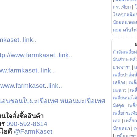
กระเทียม
|
โรคจุดสนิมก
น้อยหน่าดอก
มะม่วงใบไห
mkaset..link..
ย
กำจัดเพลี้ยต
tp://www.farmkaset..link..
มันสำปะหลั
ยางพารา
|
เ
ww.farmkaset..link..
เพลี้ยปาล์มน
เหลือง
|
เพลี
//www.farmkaset..link..
มะนาว
|
เพล
เพลี้ยหน่อไม้
นอนชอนใบมะเขือเทศ
หนอนมะเขือเทศ
มังคุด
|
เพลี้
เพลี้ยกระเที
นใจสั่งซื้อสินค้า
เทศ
|
เพลี้ย
ทร
090-592-8614
น้อยหน่า
|
เ
์ไอดี
@FarmKaset
|
เพลี้ยมะข