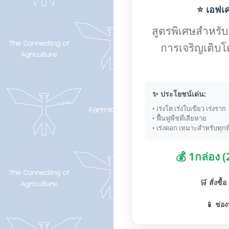
⭐ เอฟเค-
สูตรพิเศษสำหรับกา
การเจริญเติบโ
✨ ประโยชน์เด่น:
• เร่งโต เร่งใบเขียว เร่งราก
• ฟื้นฟูพืชที่เสียหาย
• เร่งดอก เหมาะสำหรับทุกพ
💰 1กล่อง 
🛒 สั่งซื้
📱 ช่อง