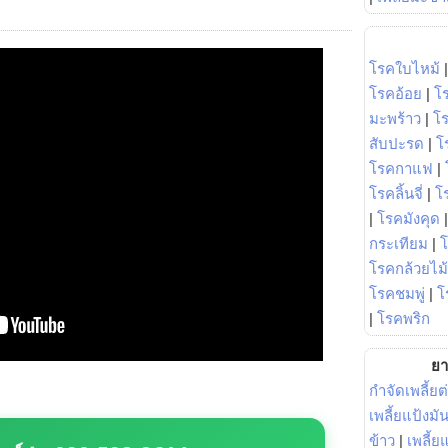
โรคใบไหม้
โรคอ้อย
|
โ
มะพร้าว
|
โ
สับปะรด
|
โ
โรคกาแฟ
|
โรคลิ้นจี่
|
โร
|
โรคมังคุด
กระเทียม
|
โรคกล้วยไม้
โรคชมพู่
|
โ
|
โรคพริก
ยา
กำจัดเพลี้ยต
เพลี้ยแป้งม
ข้าว
|
เพลี้