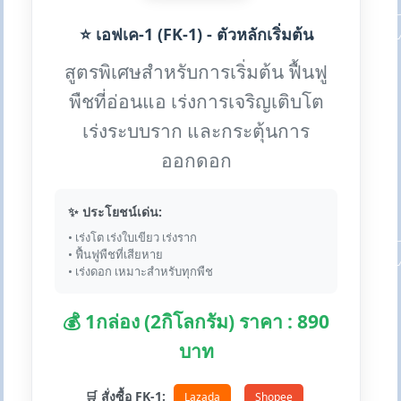
⭐ เอฟเค-1 (FK-1) - ตัวหลักเริ่มต้น
สูตรพิเศษสำหรับการเริ่มต้น ฟื้นฟู
พืชที่อ่อนแอ เร่งการเจริญเติบโต
เร่งระบบราก และกระตุ้นการ
ออกดอก
✨ ประโยชน์เด่น:
• เร่งโต เร่งใบเขียว เร่งราก
• ฟื้นฟูพืชที่เสียหาย
• เร่งดอก เหมาะสำหรับทุกพืช
💰 1กล่อง (2กิโลกรัม) ราคา : 890
บาท
🛒 สั่งซื้อ FK-1:
Lazada
Shopee