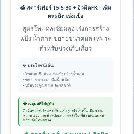
🍯 สตาร์เฟอร์ 15-5-30 + ฮิวมิคFK - เพิ่ม
ผลผลิต เร่งแป้ง
สูตรโพแทสเซียมสูง เร่งการสร้าง
แป้ง น้ำตาล ขยายขนาดผล เหมาะ
สำหรับช่วงเก็บเกี่ยว
✨ ประโยชน์เด่น:
• โพแทสเซียมสูง เร่งแป้ง สร้างน้ำตาล
• ขยายขนาดผล เพิ่มน้ำหนัก
• ปรับปรุงคุณภาพและรสชาติ
💎 เหตุผลที่ใช้คู่กัน:
ฮิวมิคช่วยส่งโพแทสเซียมเข้าสู่ผลได้เร็วขึ้น เพิ่มความ
หวาน แป้ง และน้ำหนักผลมากกว่าใช้เดี่ยว ผสมฉีดพ่น
พร้อมกันได้ทุกครั้ง