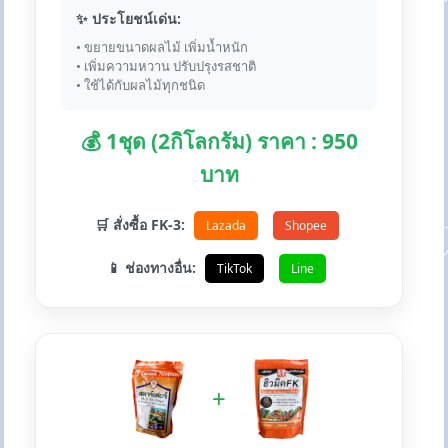
✨ ประโยชน์เด่น:
• ขยายขนาดผลไม้ เพิ่มน้ำหนัก
• เพิ่มความหวาน ปรับปรุงรสชาติ
• ใช้ได้กับผลไม้ทุกชนิด
💰 1ชุด (2กิโลกรัม) ราคา : 950
บาท
🛒 สั่งซื้อ FK-3:
Lazada
Shopee
📱 ช่องทางอื่น:
TikTok
Line
+