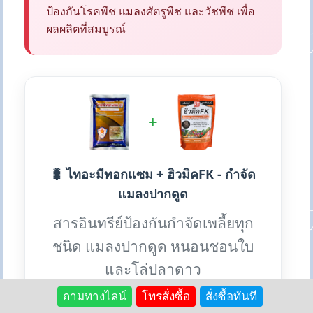
ป้องกันโรคพืช แมลงศัตรูพืช และวัชพืช เพื่อ
ผลผลิตที่สมบูรณ์
+
🐛 ไทอะมีทอกแซม + ฮิวมิคFK - กำจัด
แมลงปากดูด
สารอินทรีย์ป้องกันกำจัดเพลี้ยทุก
ชนิด แมลงปากดูด หนอนชอนใบ
และโล่ปลาดาว
ถามทางไลน์
โทรสั่งซื้อ
สั่งซื้อทันที
✨ ป้องกันศัตรูพืช: