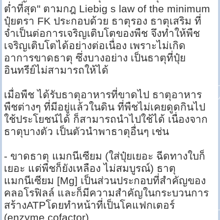
ต่ำที่สุด" ตามกฎ Liebig s law of the minimum
ปุ๋ยตรา FK ประกอบด้วย ธาตุรอง ธาตุเสริม ที่
จำเป็นต่อการเจริญเติบโตของพืช จึงทำให้พืช
เจริญเติบโตได้อย่างต่อเนื่อง เพราะไม่เกิด
อาการขาดธาตุ ซึ่งบางอย่าง เป็นธาตุที่ปุ๋ย
อินทรีย์ไม่สามารถให้ได้
เมื่อพืช ได้รับธาตุอาหารที่ขาดไป ธาตุอาหาร
พืชต่างๆ ที่มีอยู่แล้วในดิน ที่พืชไม่เคยดูดกินไป
ใช้ประโยชน์ได้ ก็สามารถนำไปใช้ได้ เนื่องจาก
ธาตุบางตัว เป็นตัวนำพาธาตุอื่นๆ เช่น
- ขาดธาตุ แมกนีเซียม (ใส่ปุ๋ยเยอะ ฉีดทางใบก็
เยอะ แต่พืชก็ยังเหลือง ไม่สมบูรณ์) ธาตุ
แมกนีเซียม [Mg] เป็นส่วนประกอบที่สำคัญของ
คลอโรฟิลล์ และก็มีความสำคัญในกระบวนการ
สร้างATPโดยทำหน้าที่เป็นโคแฟกเตอร์
(enzyme cofactor).