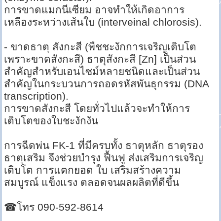
การขาดแมกนีเซียม อาจทำให้เกิดอาการ
เหลืองระหว่างเส้นใบ (interveinal chlorosis).
- ขาดธาตุ สังกะสี (พืชชะงักการเจริญเติบโต
เพราะขาดสังกะสี) ธาตุสังกะสี [Zn] เป็นส่วน
สำคัญสำหรับเอนไซม์หลายชนิดและเป็นส่วน
สำคัญในกระบวนการถอดรหัสพันธุกรรม (DNA
transcription).
การขาดสังกะสี โดยทั่วไปแล้วจะทำให้การ
เติบโตของใบชะงักงัน
การฉีดพ่น FK-1 ที่มีครบทั้ง ธาตุหลัก ธาตุรอง
ธาตุเสริม จึงช่วยบำรุง ฟื้นฟู ส่งเสริมการเจริญ
เติบโต การแตกยอด ใบ เสริมสร้างความ
สมบูรณ์ แข็งแรง ตลอดจนผลผลิตที่ดีขึ้น
☎โทร 090-592-8614