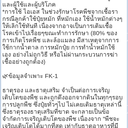
และผู้ใช้และผู้บริโภค
*การใช้ ไอเอส ในช่วงรักษาโรคพืชจากเชื้อรา
กรณีลูกค้าใช้ปุ๋ยหมัก ที่หมักเอง ใช้น้ำหมักต่างๆ
ให้เลิกใช้ทันที เนื่องจากอาจเป็นการเติมเชื้อ
โรคเข้าไปเรื่อยๆขณะทำการรักษา (80% ของ
การเกิดโรคพืช และล้อแมลง มีสาเหตุจากการ
ใช้กากน้ำตาล การหมักปุ๋ย การทำน้ำหมักใช้
เอง อย่างไม่ถูกวิธี หรือไม่ผ่านกระบวนการฆ่า
เชื้ออย่างถูกต้อง)
🌿ข้อมูลจำเพาะ FK-1
ธาตุรอง และธาตุเสริม จำเป็นต่อการเจริญ
เติบโตของพืช และถูกดึงออกจากดินในทุกๆรอบ
การปลูกพืช ซึ่งปุ๋ยทั่วๆไป ไม่เคยเติมธาตุเหล่านี้
ซึ่งธาตุรองธาตุเสริมที่ขาด จะกลายเป็นข้อ
จำกัดการเจริญเติบโตของพืช เนื่องจาก "พืชจะ
เจริญเติบโตได้มากที่สุด เท่ากับธาตุอาหารที่มี