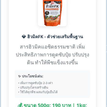
💎 ฮิวมิคFK - ตัวช่วยเสริมพื้นฐาน
สารฮิวมิคแอซิดธรรมชาติ เพิ่ม
ประสิทธิภาพการดูดซับปุ๋ย ปรับปรุง
ดิน ทำให้พืชแข็งแรงขึ้น
✨ ประโยชน์เด่น:
• เพิ่มการดูดซับปุ๋ย 2-3 เท่า
• ปรับปรุงโครงสร้างดิน
• ใช้ได้ทุกพืช ผสมกับปุ๋ยอื่นได้
💰 ขนาด 500g: 190 บาท | 1kg: