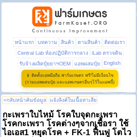
หน้าแรก
บทความ
สินค้า
ตามสินค้า
ติดต่อเรา
Central Lab ห้องปฏิบัติการกลาง
iLab ตรวจดิน
English
รับจ้างผลิตปุ๋ยยาฯOEM
แอพผสมปุ๋ย
📱 ติดตั้งแอพมือถือ ฟาร์มเกษตร ฟรี!ไม่มีเงื่อนไข
(รวมแอพผสมปุ๋ย และแอพเกษตรอื่นๆไว้ในแอพนี้)
<กลับหน้าค้นข้อมูล
แจ้งลิงค์ในเนื้อหาเสีย
กะเพราใบไหม้ โรคใบจุดกะเพรา
โรคกะเพรา โรคต่างๆจากเชื้อรา ใช้
ไอเอส1 หยุดโรค + FK-1 ฟื้นฟู โตไว