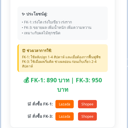
✨ ประโยชน์คู่:
• FK-1: เร่งโต เร่งใบเขียว เร่งราก
• FK-3: ขยายผล เพิ่มน้ำหนัก เพิ่มความหวาน
• เหมาะกับผลไม้ทุกชนิด
⏰ ช่วงเวลาการใช้:
FK-1: ใช้หลังปลูก 1-4 สัปดาห์ และเมื่อต้องการฟื้นฟูพืช
FK-3: ใช้เมื่อผลเริ่มติด ช่วงผลอ่อน ก่อนเก็บเกี่ยว 2-4
สัปดาห์
💰 FK-1: 890 บาท | FK-3: 950
บาท
🛒 สั่งซื้อ FK-1:
Lazada
Shopee
🛒 สั่งซื้อ FK-3:
Lazada
Shopee