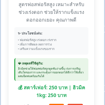
สูตรฟอสฟอรัสสูง เหมาะสำหรับ
ช่วงเร่งดอก ช่วยให้รากแข็งแรง
ดอกออกเยอะ คุณภาพดี
✨ ประโยชน์เด่น:
• ฟอสฟอรัสสูง เร่งดอก เร่งราก
• เพิ่มการติดผล ลดการร่วง
• เสริมความแข็งแรงของราก
💎 เหตุผลที่ใช้คู่กัน:
ฮิวมิคช่วยให้ฟอสฟอรัสถูกดูดซับง่ายขึ้น เร่งการเจริญ
เติบโตของราก และกระตุ้นการออกดอกได้ดีกว่าใช้เดี่ยว
ผสมฉีดพ่นพร้อมกันได้
💰 สตาร์เฟอร์: 250 บาท | ฮิวมิค
1kg: 250 บาท