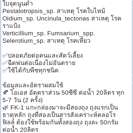
ใบจุดนูนดำ
Pestalotropsis_sp. สาเหตุ โรคใบไหม้
Oidium_sp. Uncinula_tectonas สาเหตุ โรค
ราแป้ง
Verticillium_sp. Fumsarium_spp.
Selerotium_sp. สาเหตุ โรคเหี่ยว
✅ปลอดภัยต่อคนและสัตว์เลี้ยง
✅ฉีดพ่นต่อเนื่องไม่อันตราย
✅ใช้ได้กับพืชทุกชนิด
ข้อมูลและอัตราผสมใช้
🍂 ไอเอส อัตตราส่วน 50ซีซี ต่อน้ำ 20ลิตร ทุก
5-7 วัน (2 ครั้ง)
🌿 FK-1 แกะกล่องมาจะมีสองถุง ถุงแรกเป็น
ธาตุหลัก ถุงที่สองเป็นสารสังเคราะห์คลอโร
ฟิลล์ ต้องใช้พร้อมกันทั้งสองถุง ถุงละ 50กรัม
ต่อน้ำ 20ลิตร