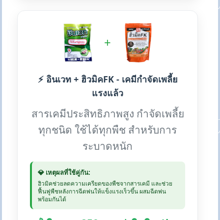
+
⚡ อินเวท + ฮิวมิคFK - เคมีกำจัดเพลี้ย
แรงแล้ว
สารเคมีประสิทธิภาพสูง กำจัดเพลี้ย
ทุกชนิด ใช้ได้ทุกพืช สำหรับการ
ระบาดหนัก
💎 เหตุผลที่ใช้คู่กัน:
ฮิวมิคช่วยลดความเครียดของพืชจากสารเคมี และช่วย
ฟื้นฟูพืชหลังการฉีดพ่นให้แข็งแรงเร็วขึ้น ผสมฉีดพ่น
พร้อมกันได้