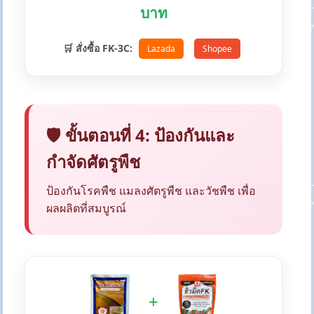
บาท
🛒 สั่งซื้อ FK-3C:
Lazada
Shopee
🛡️ ขั้นตอนที่ 4: ป้องกันและ
กำจัดศัตรูพืช
ป้องกันโรคพืช แมลงศัตรูพืช และวัชพืช เพื่อ
ผลผลิตที่สมบูรณ์
+