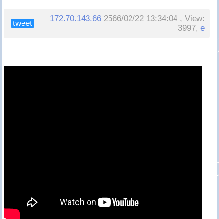
172.70.143.66
2566/02/22 13:34:04 , View:
tweet
3997,
e