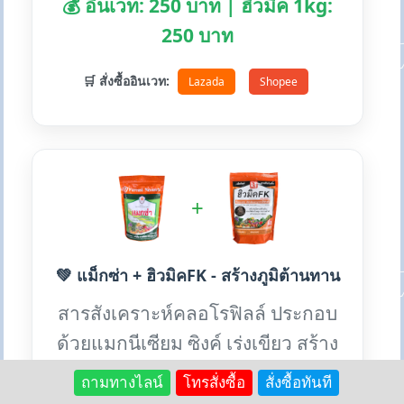
💰 อินเวท: 250 บาท | ฮิวมิค 1kg:
250 บาท
🛒 สั่งซื้ออินเวท:
Lazada
Shopee
+
💚 แม็กซ่า + ฮิวมิคFK - สร้างภูมิต้านทาน
สารสังเคราะห์คลอโรฟิลล์ ประกอบ
ด้วยแมกนีเซียม ซิงค์ เร่งเขียว สร้าง
ภูมิต้านทานโรค
ถามทางไลน์
โทรสั่งซื้อ
สั่งซื้อทันที