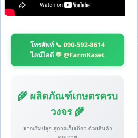
โทรศัพท์
📞 090-592-8614
ไลน์ไอดี
💬 @FarmKaset
🌾 ผลิตภัณฑ์เกษตรครบ
วงจร 🌾
จากเริ่มปลูก สู่การเก็บเกี่ยว ด้วยสินค้า
คุณภาพ