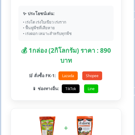
✨ ประโยชน์เด่น:
• เร่งโต เร่งใบเขียว เร่งราก
• ฟื้นฟูพืชที่เสียหาย
• เร่งดอก เหมาะสำหรับทุกพืช
💰 1กล่อง (2กิโลกรัม) ราคา : 890
บาท
🛒 สั่งซื้อ FK-1:
Lazada
Shopee
📱 ช่องทางอื่น:
TikTok
Line
+