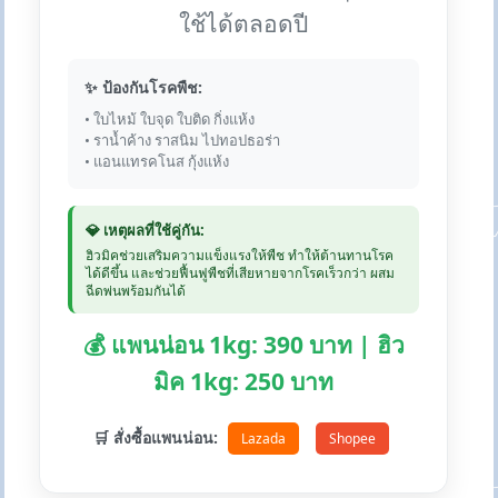
ใช้ได้ตลอดปี
✨ ป้องกันโรคพืช:
• ใบไหม้ ใบจุด ใบติด กิ่งแห้ง
• ราน้ำค้าง ราสนิม ไปทอปธอร่า
• แอนแทรคโนส กุ้งแห้ง
💎 เหตุผลที่ใช้คู่กัน:
ฮิวมิคช่วยเสริมความแข็งแรงให้พืช ทำให้ต้านทานโรค
ได้ดีขึ้น และช่วยฟื้นฟูพืชที่เสียหายจากโรคเร็วกว่า ผสม
ฉีดพ่นพร้อมกันได้
💰 แพนน่อน 1kg: 390 บาท | ฮิว
มิค 1kg: 250 บาท
🛒 สั่งซื้อแพนน่อน:
Lazada
Shopee