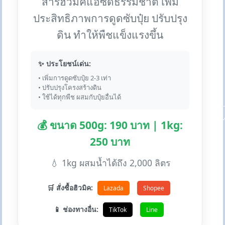
สารฮิวมิคแอซิดธรรมชาติ เพิ่ม
ประสิทธิภาพการดูดซับปุ๋ย ปรับปรุง
ดิน ทำให้พืชแข็งแรงขึ้น
✨ ประโยชน์เด่น:
• เพิ่มการดูดซับปุ๋ย 2-3 เท่า
• ปรับปรุงโครงสร้างดิน
• ใช้ได้ทุกพืช ผสมกับปุ๋ยอื่นได้
💰 ขนาด 500g: 190 บาท | 1kg:
250 บาท
💧 1kg ผสมน้ำได้ถึง 2,000 ลิตร
🛒 สั่งซื้อฮิวมิค:
Lazada
Shopee
📱 ช่องทางอื่น:
TikTok
Line