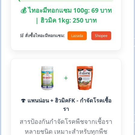
💰 ไทอะมีทอกแซม 100g: 69 บาท
| ฮิวมิค 1kg: 250 บาท
🛒 สั่งซื้อไทอะมีทอกแซม:
Lazada
Shopee
+
🍄 แพนน่อน + ฮิวมิคFK - กำจัดโรคเชื้อ
รา
สารป้องกันกำจัดโรคพืชจากเชื้อรา
หลายชนิด เหมาะสำหรับทุกพืช