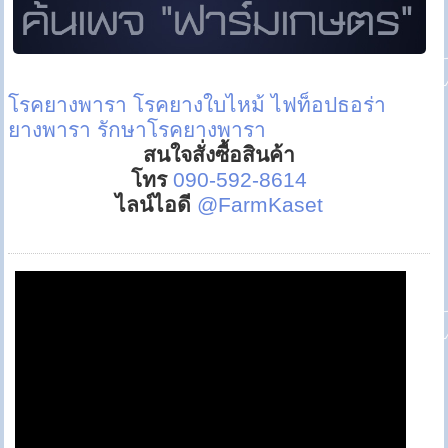
โรคยางพารา
โรคยางใบไหม้
ไฟท็อปธอร่า
ยางพารา
รักษาโรคยางพารา
สนใจสั่งซื้อสินค้า
โทร
090-592-8614
ไลน์ไอดี
@FarmKaset