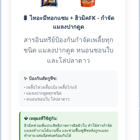
🐛 ไทอะมีทอกแซม + ฮิวมิคFK - กำจัด
แมลงปากดูด
สารอินทรีย์ป้องกันกำจัดเพลี้ยทุก
ชนิด แมลงปากดูด หนอนชอนใบ
และโล่ปลาดาว
✨ ป้องกันศัตรูพืช:
• เพลี้ยไฟ เพลี้ยแป้ง เพลี้ยไก่แจ้
• แมลงปากดูดทุกชนิด
• หนอนชอนใบ โล่ปลาดาว
💎 เหตุผลที่ใช้คู่กัน:
ฮิวมิคช่วยเพิ่มประสิทธิภาพการติดผิวใบ ทำให้สารกำจัด
แมลงทำงานได้นานขึ้น และช่วยฟื้นฟูพืชหลังถูกแมลง
ทำลาย ผสมฉีดพ่นพร้อมกันได้