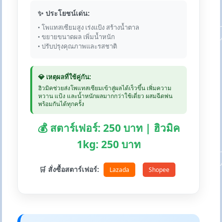
✨ ประโยชน์เด่น:
• โพแทสเซียมสูง เร่งแป้ง สร้างน้ำตาล
• ขยายขนาดผล เพิ่มน้ำหนัก
• ปรับปรุงคุณภาพและรสชาติ
💎 เหตุผลที่ใช้คู่กัน:
ฮิวมิคช่วยส่งโพแทสเซียมเข้าสู่ผลได้เร็วขึ้น เพิ่มความ
หวาน แป้ง และน้ำหนักผลมากกว่าใช้เดี่ยว ผสมฉีดพ่น
พร้อมกันได้ทุกครั้ง
💰 สตาร์เฟอร์: 250 บาท | ฮิวมิค
1kg: 250 บาท
🛒 สั่งซื้อสตาร์เฟอร์:
Lazada
Shopee