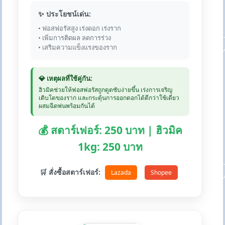
✨ ประโยชน์เด่น:
• ฟอสฟอรัสสูง เร่งดอก เร่งราก
• เพิ่มการติดผล ลดการร่วง
• เสริมความแข็งแรงของราก
💎 เหตุผลที่ใช้คู่กัน:
ฮิวมิคช่วยให้ฟอสฟอรัสถูกดูดซับง่ายขึ้น เร่งการเจริญ
เติบโตของราก และกระตุ้นการออกดอกได้ดีกว่าใช้เดี่ยว
ผสมฉีดพ่นพร้อมกันได้
💰 สตาร์เฟอร์: 250 บาท | ฮิวมิค
1kg: 250 บาท
🛒 สั่งซื้อสตาร์เฟอร์:
Lazada
Shopee