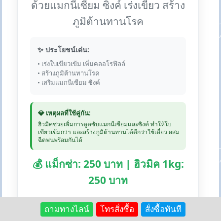
ด้วยแมกนีเซียม ซิงค์ เร่งเขียว สร้าง
ภูมิต้านทานโรค
✨ ประโยชน์เด่น:
• เร่งใบเขียวเข้ม เพิ่มคลอโรฟิลล์
• สร้างภูมิต้านทานโรค
• เสริมแมกนีเซียม ซิงค์
💎 เหตุผลที่ใช้คู่กัน:
ฮิวมิคช่วยเพิ่มการดูดซับแมกนีเซียมและซิงค์ ทำให้ใบ
เขียวเข้มกว่า และสร้างภูมิต้านทานได้ดีกว่าใช้เดี่ยว ผสม
ฉีดพ่นพร้อมกันได้
💰 แม็กซ่า: 250 บาท | ฮิวมิค 1kg:
250 บาท
🛒 สั่งซื้อแม็กซ่า:
Lazada
Shopee
ถามทางไลน์
โทรสั่งซื้อ
สั่งซื้อทันที