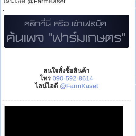
ไลน์ไอดี @FarmKaset
.
สนใจสั่งซื้อสินค้า
โทร
090-592-8614
ไลน์ไอดี
@FarmKaset