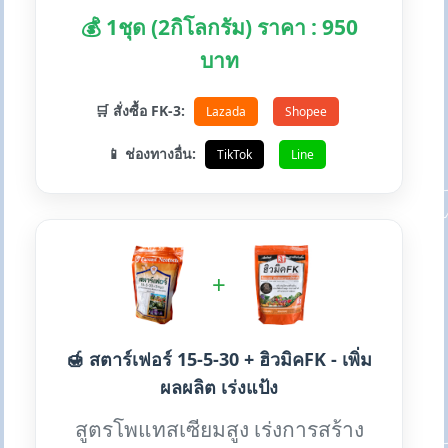
💰 1ชุด (2กิโลกรัม) ราคา : 950
บาท
🛒 สั่งซื้อ FK-3:
Lazada
Shopee
📱 ช่องทางอื่น:
TikTok
Line
+
🍯 สตาร์เฟอร์ 15-5-30 + ฮิวมิคFK - เพิ่ม
ผลผลิต เร่งแป้ง
สูตรโพแทสเซียมสูง เร่งการสร้าง