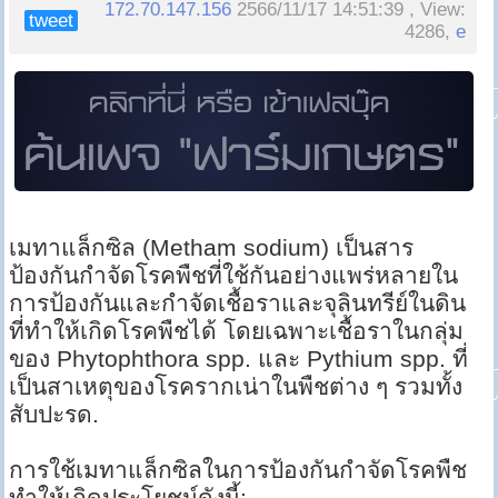
172.70.147.156
2566/11/17 14:51:39 , View:
tweet
4286,
e
เมทาแล็กซิล (Metham sodium) เป็นสาร
ป้องกันกำจัดโรคพืชที่ใช้กันอย่างแพร่หลายใน
การป้องกันและกำจัดเชื้อราและจุลินทรีย์ในดิน
ที่ทำให้เกิดโรคพืชได้ โดยเฉพาะเชื้อราในกลุ่ม
ของ Phytophthora spp. และ Pythium spp. ที่
เป็นสาเหตุของโรครากเน่าในพืชต่าง ๆ รวมทั้ง
สับปะรด.
การใช้เมทาแล็กซิลในการป้องกันกำจัดโรคพืช
ทำให้เกิดประโยชน์ดังนี้: