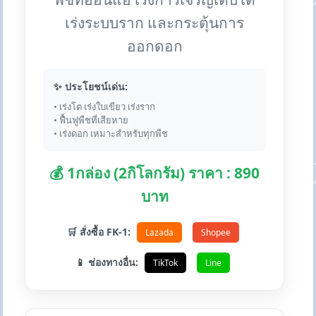
เร่งระบบราก และกระตุ้นการ
ออกดอก
✨ ประโยชน์เด่น:
• เร่งโต เร่งใบเขียว เร่งราก
• ฟื้นฟูพืชที่เสียหาย
• เร่งดอก เหมาะสำหรับทุกพืช
💰 1กล่อง (2กิโลกรัม) ราคา : 890
บาท
🛒 สั่งซื้อ FK-1:
Lazada
Shopee
📱 ช่องทางอื่น:
TikTok
Line