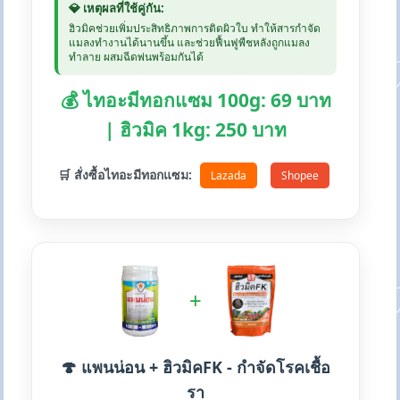
💎 เหตุผลที่ใช้คู่กัน:
ฮิวมิคช่วยเพิ่มประสิทธิภาพการติดผิวใบ ทำให้สารกำจัด
แมลงทำงานได้นานขึ้น และช่วยฟื้นฟูพืชหลังถูกแมลง
ทำลาย ผสมฉีดพ่นพร้อมกันได้
💰 ไทอะมีทอกแซม 100g: 69 บาท
| ฮิวมิค 1kg: 250 บาท
🛒 สั่งซื้อไทอะมีทอกแซม:
Lazada
Shopee
+
🍄 แพนน่อน + ฮิวมิคFK - กำจัดโรคเชื้อ
รา