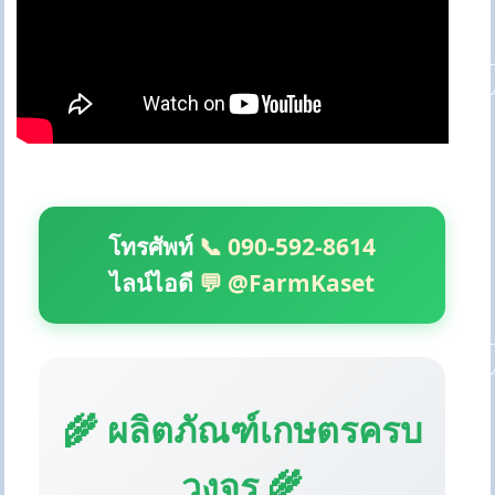
โทรศัพท์
📞 090-592-8614
ไลน์ไอดี
💬 @FarmKaset
🌾 ผลิตภัณฑ์เกษตรครบ
วงจร 🌾