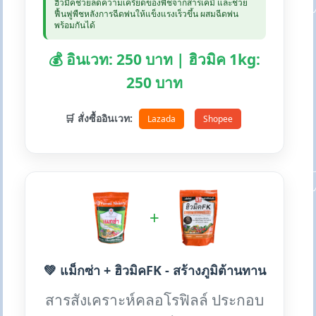
ฮิวมิคช่วยลดความเครียดของพืชจากสารเคมี และช่วย
ฟื้นฟูพืชหลังการฉีดพ่นให้แข็งแรงเร็วขึ้น ผสมฉีดพ่น
พร้อมกันได้
💰 อินเวท: 250 บาท | ฮิวมิค 1kg:
250 บาท
🛒 สั่งซื้ออินเวท:
Lazada
Shopee
+
💚 แม็กซ่า + ฮิวมิคFK - สร้างภูมิต้านทาน
สารสังเคราะห์คลอโรฟิลล์ ประกอบ