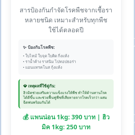
สารป้องกันกำจัดโรคพืชจากเชื้อรา
หลายชนิด เหมาะสำหรับทุกพืช
ใช้ได้ตลอดปี
✨ ป้องกันโรคพืช:
• ใบไหม้ ใบจุด ใบติด กิ่งแห้ง
• ราน้ำค้าง ราสนิม ไปทอปธอร่า
• แอนแทรคโนส กุ้งแห้ง
💎 เหตุผลที่ใช้คู่กัน:
ฮิวมิคช่วยเสริมความแข็งแรงให้พืช ทำให้ต้านทานโรค
ได้ดีขึ้น และช่วยฟื้นฟูพืชที่เสียหายจากโรคเร็วกว่า ผสม
ฉีดพ่นพร้อมกันได้
💰 แพนน่อน 1kg: 390 บาท | ฮิว
มิค 1kg: 250 บาท