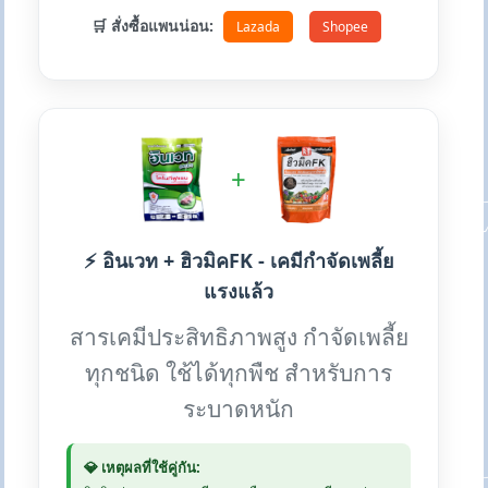
🛒 สั่งซื้อแพนน่อน:
Lazada
Shopee
+
⚡ อินเวท + ฮิวมิคFK - เคมีกำจัดเพลี้ย
แรงแล้ว
สารเคมีประสิทธิภาพสูง กำจัดเพลี้ย
ทุกชนิด ใช้ได้ทุกพืช สำหรับการ
ระบาดหนัก
💎 เหตุผลที่ใช้คู่กัน: