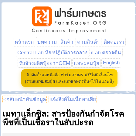
หน้าแรก
บทความ
สินค้า
ตามสินค้า
ติดต่อเรา
Central Lab ห้องปฏิบัติการกลาง
iLab ตรวจดิน
English
รับจ้างผลิตปุ๋ยยาฯOEM
แอพผสมปุ๋ย
📱 ติดตั้งแอพมือถือ ฟาร์มเกษตร ฟรี!ไม่มีเงื่อนไข
(รวมแอพผสมปุ๋ย และแอพเกษตรอื่นๆไว้ในแอพนี้)
<กลับหน้าค้นข้อมูล
แจ้งลิงค์ในเนื้อหาเสีย
เมทาแล็กซิล: สารป้องกันกำจัดโรค
พืชที่เป็นเชื้อราในสับปะรด