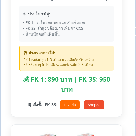
✨ ประโยชน์คู่:
• FK-1: เร่งโต เร่งแตกหน่อ ลำแข็งแรง
• FK-3S: ลำสูง ปล้องยาว เพิ่มค่า CCS
• น้ำหนักต่อลำเพิ่มขึ้น
⏰ ช่วงเวลาการใช้:
FK-1: หลังปลูก 1-3 เดือน และเมื่ออ้อยใบเหลือง
FK-3S: อายุ 6-10 เดือน และก่อนตัด 2-3 เดือน
💰 FK-1: 890 บาท | FK-3S: 950
บาท
🛒 สั่งซื้อ FK-3S:
Lazada
Shopee