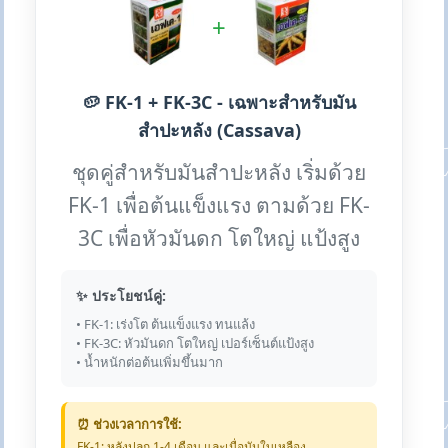
+
🥔 FK-1 + FK-3C - เฉพาะสำหรับมัน
สำปะหลัง (Cassava)
ชุดคู่สำหรับมันสำปะหลัง เริ่มด้วย
FK-1 เพื่อต้นแข็งแรง ตามด้วย FK-
3C เพื่อหัวมันดก โตใหญ่ แป้งสูง
✨ ประโยชน์คู่:
• FK-1: เร่งโต ต้นแข็งแรง ทนแล้ง
• FK-3C: หัวมันดก โตใหญ่ เปอร์เซ็นต์แป้งสูง
• น้ำหนักต่อต้นเพิ่มขึ้นมาก
⏰ ช่วงเวลาการใช้:
FK-1: หลังปลูก 1-4 เดือน และเมื่อมันใบเหลือง