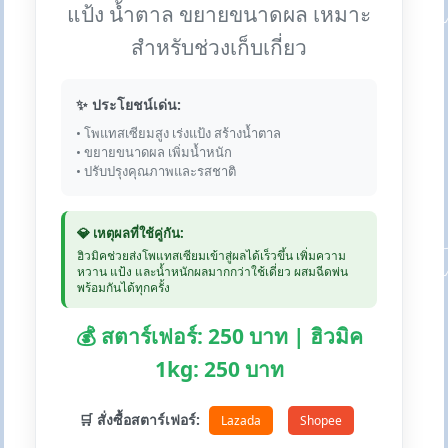
แป้ง น้ำตาล ขยายขนาดผล เหมาะ
สำหรับช่วงเก็บเกี่ยว
✨ ประโยชน์เด่น:
• โพแทสเซียมสูง เร่งแป้ง สร้างน้ำตาล
• ขยายขนาดผล เพิ่มน้ำหนัก
• ปรับปรุงคุณภาพและรสชาติ
💎 เหตุผลที่ใช้คู่กัน:
ฮิวมิคช่วยส่งโพแทสเซียมเข้าสู่ผลได้เร็วขึ้น เพิ่มความ
หวาน แป้ง และน้ำหนักผลมากกว่าใช้เดี่ยว ผสมฉีดพ่น
พร้อมกันได้ทุกครั้ง
💰 สตาร์เฟอร์: 250 บาท | ฮิวมิค
1kg: 250 บาท
🛒 สั่งซื้อสตาร์เฟอร์:
Lazada
Shopee