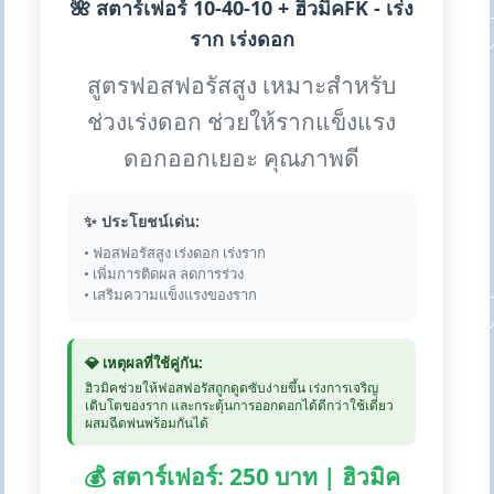
🌺 สตาร์เฟอร์ 10-40-10 + ฮิวมิคFK - เร่ง
ราก เร่งดอก
สูตรฟอสฟอรัสสูง เหมาะสำหรับ
ช่วงเร่งดอก ช่วยให้รากแข็งแรง
ดอกออกเยอะ คุณภาพดี
✨ ประโยชน์เด่น:
• ฟอสฟอรัสสูง เร่งดอก เร่งราก
• เพิ่มการติดผล ลดการร่วง
• เสริมความแข็งแรงของราก
💎 เหตุผลที่ใช้คู่กัน:
ฮิวมิคช่วยให้ฟอสฟอรัสถูกดูดซับง่ายขึ้น เร่งการเจริญ
เติบโตของราก และกระตุ้นการออกดอกได้ดีกว่าใช้เดี่ยว
ผสมฉีดพ่นพร้อมกันได้
💰 สตาร์เฟอร์: 250 บาท | ฮิวมิค