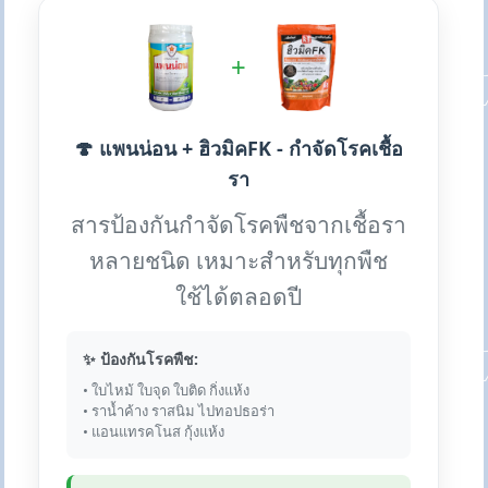
+
🍄 แพนน่อน + ฮิวมิคFK - กำจัดโรคเชื้อ
รา
สารป้องกันกำจัดโรคพืชจากเชื้อรา
หลายชนิด เหมาะสำหรับทุกพืช
ใช้ได้ตลอดปี
✨ ป้องกันโรคพืช:
• ใบไหม้ ใบจุด ใบติด กิ่งแห้ง
• ราน้ำค้าง ราสนิม ไปทอปธอร่า
• แอนแทรคโนส กุ้งแห้ง