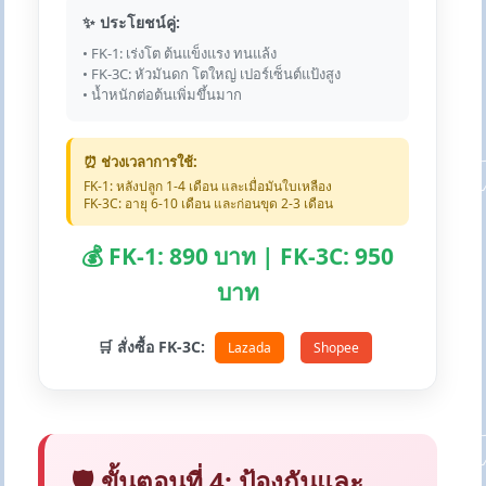
✨ ประโยชน์คู่:
• FK-1: เร่งโต ต้นแข็งแรง ทนแล้ง
• FK-3C: หัวมันดก โตใหญ่ เปอร์เซ็นต์แป้งสูง
• น้ำหนักต่อต้นเพิ่มขึ้นมาก
⏰ ช่วงเวลาการใช้:
FK-1: หลังปลูก 1-4 เดือน และเมื่อมันใบเหลือง
FK-3C: อายุ 6-10 เดือน และก่อนขุด 2-3 เดือน
💰 FK-1: 890 บาท | FK-3C: 950
บาท
🛒 สั่งซื้อ FK-3C:
Lazada
Shopee
🛡️ ขั้นตอนที่ 4: ป้องกันและ