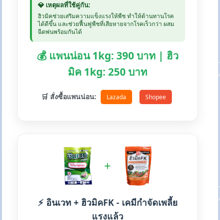
💎 เหตุผลที่ใช้คู่กัน:
ฮิวมิคช่วยเสริมความแข็งแรงให้พืช ทำให้ต้านทานโรค
ได้ดีขึ้น และช่วยฟื้นฟูพืชที่เสียหายจากโรคเร็วกว่า ผสม
ฉีดพ่นพร้อมกันได้
💰 แพนน่อน 1kg: 390 บาท | ฮิว
มิค 1kg: 250 บาท
🛒 สั่งซื้อแพนน่อน:
Lazada
Shopee
+
⚡ อินเวท + ฮิวมิคFK - เคมีกำจัดเพลี้ย
แรงแล้ว