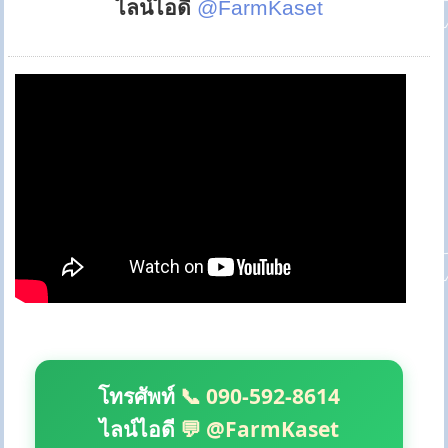
ไลน์ไอดี
@FarmKaset
โทรศัพท์
📞 090-592-8614
ไลน์ไอดี
💬 @FarmKaset