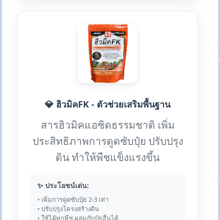
💎 ฮิวมิคFK - ตัวช่วยเสริมพื้นฐาน
สารฮิวมิคแอซิดธรรมชาติ เพิ่ม
ประสิทธิภาพการดูดซับปุ๋ย ปรับปรุง
ดิน ทำให้พืชแข็งแรงขึ้น
✨ ประโยชน์เด่น:
• เพิ่มการดูดซับปุ๋ย 2-3 เท่า
• ปรับปรุงโครงสร้างดิน
• ใช้ได้ทุกพืช ผสมกับปุ๋ยอื่นได้