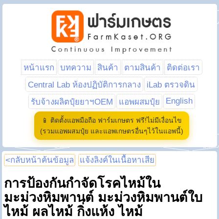
หน้าแรก
บทความ
สินค้า
ตามสินค้า
ติดต่อเรา
Central Lab ห้องปฏิบัติการกลาง
iLab ตรวจดิน
English
รับจ้างผลิตปุ๋ยยาฯOEM
แอพผสมปุ๋ย
📱 ติดตั้งแอพมือถือ ฟาร์มเกษตร ฟรี!ไม่มีเงื่อนไข
(รวมแอพผสมปุ๋ย และแอพเกษตรอื่นๆไว้ในแอพนี้)
<กลับหน้าค้นข้อมูล
แจ้งลิงค์ในเนื้อหาเสีย
การป้องกันกำจัดโรคไหม้ใน
มะม่วงหิมพานต์ มะม่วงหิมพานต์ใบ
ไหม้ ผลไหม้ กิ่งแห้ง ไหม้