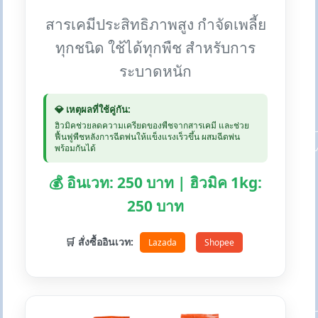
สารเคมีประสิทธิภาพสูง กำจัดเพลี้ย
ทุกชนิด ใช้ได้ทุกพืช สำหรับการ
ระบาดหนัก
💎 เหตุผลที่ใช้คู่กัน:
ฮิวมิคช่วยลดความเครียดของพืชจากสารเคมี และช่วย
ฟื้นฟูพืชหลังการฉีดพ่นให้แข็งแรงเร็วขึ้น ผสมฉีดพ่น
พร้อมกันได้
💰 อินเวท: 250 บาท | ฮิวมิค 1kg:
250 บาท
🛒 สั่งซื้ออินเวท:
Lazada
Shopee