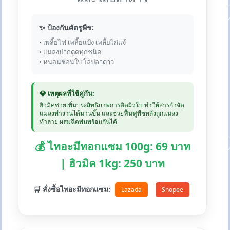
✨ ป้องกันศัตรูพืช:
• เพลี้ยไฟ เพลี้ยแป้ง เพลี้ยไก่แจ้
• แมลงปากดูดทุกชนิด
• หนอนชอนใบ โล่ปลาดาว
💎 เหตุผลที่ใช้คู่กัน:
ฮิวมิคช่วยเพิ่มประสิทธิภาพการติดผิวใบ ทำให้สารกำจัด
แมลงทำงานได้นานขึ้น และช่วยฟื้นฟูพืชหลังถูกแมลง
ทำลาย ผสมฉีดพ่นพร้อมกันได้
💰 ไทอะมีทอกแซม 100g: 69 บาท
| ฮิวมิค 1kg: 250 บาท
🛒 สั่งซื้อไทอะมีทอกแซม:
Lazada
Shopee