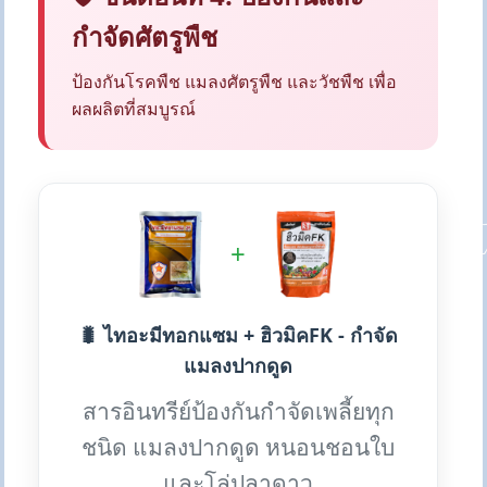
กำจัดศัตรูพืช
ป้องกันโรคพืช แมลงศัตรูพืช และวัชพืช เพื่อ
ผลผลิตที่สมบูรณ์
+
🐛 ไทอะมีทอกแซม + ฮิวมิคFK - กำจัด
แมลงปากดูด
สารอินทรีย์ป้องกันกำจัดเพลี้ยทุก
ชนิด แมลงปากดูด หนอนชอนใบ
และโล่ปลาดาว