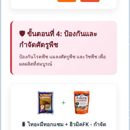
🛡️ ขั้นตอนที่ 4: ป้องกันและ
กำจัดศัตรูพืช
ป้องกันโรคพืช แมลงศัตรูพืช และวัชพืช เพื่อ
ผลผลิตที่สมบูรณ์
+
🐛 ไทอะมีทอกแซม + ฮิวมิคFK - กำจัด