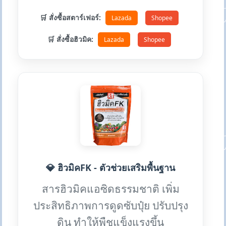
🛒 สั่งซื้อสตาร์เฟอร์:
Lazada
Shopee
🛒 สั่งซื้อฮิวมิค:
Lazada
Shopee
💎 ฮิวมิคFK - ตัวช่วยเสริมพื้นฐาน
สารฮิวมิคแอซิดธรรมชาติ เพิ่ม
ประสิทธิภาพการดูดซับปุ๋ย ปรับปรุง
ดิน ทำให้พืชแข็งแรงขึ้น