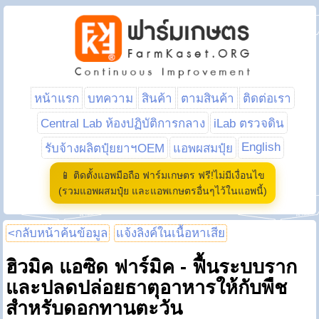
หน้าแรก
บทความ
สินค้า
ตามสินค้า
ติดต่อเรา
Central Lab ห้องปฏิบัติการกลาง
iLab ตรวจดิน
English
รับจ้างผลิตปุ๋ยยาฯOEM
แอพผสมปุ๋ย
📱 ติดตั้งแอพมือถือ ฟาร์มเกษตร ฟรี!ไม่มีเงื่อนไข
(รวมแอพผสมปุ๋ย และแอพเกษตรอื่นๆไว้ในแอพนี้)
<กลับหน้าค้นข้อมูล
แจ้งลิงค์ในเนื้อหาเสีย
ฮิวมิค แอซิด ฟาร์มิค - ฟื้นระบบราก
และปลดปล่อยธาตุอาหารให้กับพืช
สำหรับดอกทานตะวัน