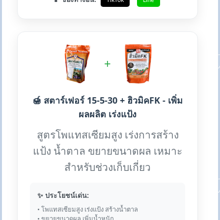
+
🍯 สตาร์เฟอร์ 15-5-30 + ฮิวมิคFK - เพิ่ม
ผลผลิต เร่งแป้ง
สูตรโพแทสเซียมสูง เร่งการสร้าง
แป้ง น้ำตาล ขยายขนาดผล เหมาะ
สำหรับช่วงเก็บเกี่ยว
✨ ประโยชน์เด่น:
• โพแทสเซียมสูง เร่งแป้ง สร้างน้ำตาล
• ขยายขนาดผล เพิ่มน้ำหนัก