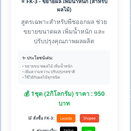
⭐ FK-3 - ขยายผล เพิ่มน้ำหนัก (สำหรับ
ผลไม้)
สูตรเฉพาะสำหรับพืชออกผล ช่วย
ขยายขนาดผล เพิ่มน้ำหนัก และ
ปรับปรุงคุณภาพผลผลิต
✨ ประโยชน์เด่น:
• ขยายขนาดผลไม้ เพิ่มน้ำหนัก
• เพิ่มความหวาน ปรับปรุงรสชาติ
• ใช้ได้กับผลไม้ทุกชนิด
💰 1ชุด (2กิโลกรัม) ราคา : 950
บาท
🛒 สั่งซื้อ FK-3:
Lazada
Shopee
📱 ช่องทางอื่น:
TikTok
Line