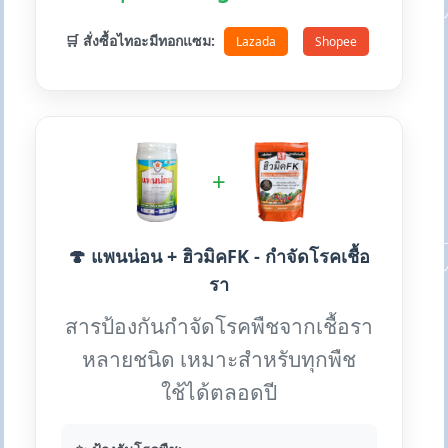
🛒 สั่งซื้อไทอะมีทอกแซม:
Lazada
Shopee
+
🍄 แพนน่อน + ฮิวมิคFK - กำจัดโรคเชื้อ
รา
สารป้องกันกำจัดโรคพืชจากเชื้อรา
หลายชนิด เหมาะสำหรับทุกพืช
ใช้ได้ตลอดปี