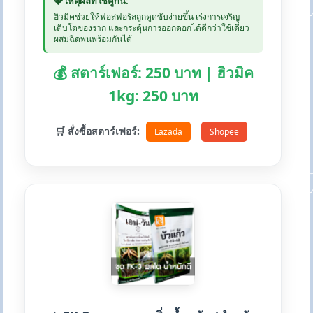
💎 เหตุผลที่ใช้คู่กัน:
ฮิวมิคช่วยให้ฟอสฟอรัสถูกดูดซับง่ายขึ้น เร่งการเจริญ
เติบโตของราก และกระตุ้นการออกดอกได้ดีกว่าใช้เดี่ยว
ผสมฉีดพ่นพร้อมกันได้
💰 สตาร์เฟอร์: 250 บาท | ฮิวมิค
1kg: 250 บาท
🛒 สั่งซื้อสตาร์เฟอร์:
Lazada
Shopee