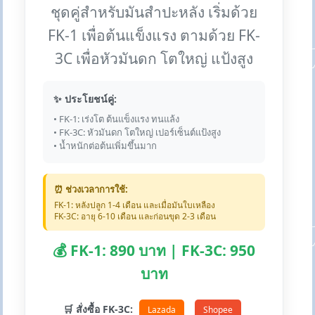
ชุดคู่สำหรับมันสำปะหลัง เริ่มด้วย
FK-1 เพื่อต้นแข็งแรง ตามด้วย FK-
3C เพื่อหัวมันดก โตใหญ่ แป้งสูง
✨ ประโยชน์คู่:
• FK-1: เร่งโต ต้นแข็งแรง ทนแล้ง
• FK-3C: หัวมันดก โตใหญ่ เปอร์เซ็นต์แป้งสูง
• น้ำหนักต่อต้นเพิ่มขึ้นมาก
⏰ ช่วงเวลาการใช้:
FK-1: หลังปลูก 1-4 เดือน และเมื่อมันใบเหลือง
FK-3C: อายุ 6-10 เดือน และก่อนขุด 2-3 เดือน
💰 FK-1: 890 บาท | FK-3C: 950
บาท
🛒 สั่งซื้อ FK-3C:
Lazada
Shopee