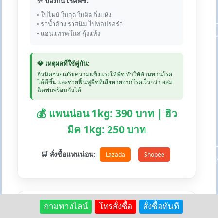
✨ ป้องกันโรคพืช:
• ใบไหม้ ใบจุด ใบติด กิ่งแห้ง
• ราน้ำค้าง ราสนิม ไปทอปธอร่า
• แอนแทรคโนส กุ้งแห้ง
💎 เหตุผลที่ใช้คู่กัน:
ฮิวมิคช่วยเสริมความแข็งแรงให้พืช ทำให้ต้านทานโรค
ได้ดีขึ้น และช่วยฟื้นฟูพืชที่เสียหายจากโรคเร็วกว่า ผสม
ฉีดพ่นพร้อมกันได้
💰 แพนน่อน 1kg: 390 บาท | ฮิว
มิค 1kg: 250 บาท
🛒 สั่งซื้อแพนน่อน:
Lazada
Shopee
ถามทางไลน์
โทรสั่งซื้อ
สั่งซื้อทันที