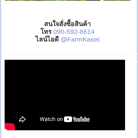
สนใจสั่งซื้อสินค้า
โทร
090-592-8614
ไลน์ไอดี
@FarmKaset