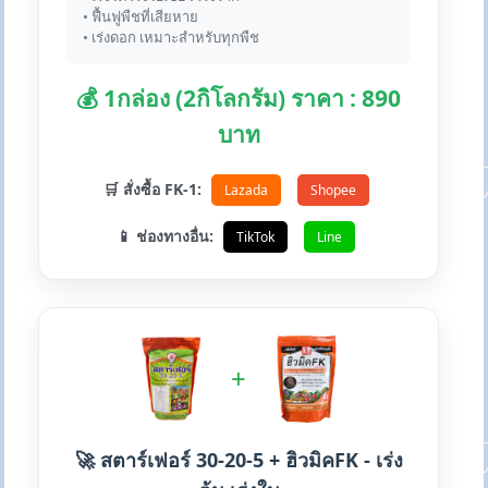
• ฟื้นฟูพืชที่เสียหาย
• เร่งดอก เหมาะสำหรับทุกพืช
💰 1กล่อง (2กิโลกรัม) ราคา : 890
บาท
🛒 สั่งซื้อ FK-1:
Lazada
Shopee
📱 ช่องทางอื่น:
TikTok
Line
+
🚀 สตาร์เฟอร์ 30-20-5 + ฮิวมิคFK - เร่ง