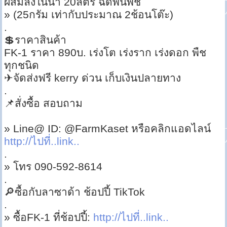
ผสมลงในน้ำ 20ลิตร ฉีดพ่นพืช
» (25กรัม เท่ากับประมาณ 2ช้อนโต๊ะ)
.
💲ราคาสินค้า
FK-1 ราคา 890บ. เร่งโต เร่งราก เร่งดอก พืช
ทุกชนิด
✈จัดส่งฟรี kerry ด่วน เก็บเงินปลายทาง
.
📌สั่งซื้อ สอบถาม
» Line@ ID: @FarmKaset หรือคลิกแอดไลน์
http://ไปที่..link..
.
» โทร 090-592-8614
.
🔎ซื้อกับลาซาด้า ช้อปปี้ TikTok
.
» ซื้อFK-1 ที่ช้อปปี้:
http://ไปที่..link..