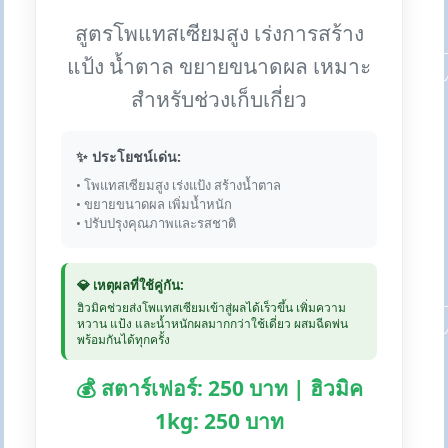
สูตรโพแทสเซียมสูง เร่งการสร้าง
แป้ง น้ำตาล ขยายขนาดผล เหมาะ
สำหรับช่วงเก็บเกี่ยว
✨ ประโยชน์เด่น:
• โพแทสเซียมสูง เร่งแป้ง สร้างน้ำตาล
• ขยายขนาดผล เพิ่มน้ำหนัก
• ปรับปรุงคุณภาพและรสชาติ
💎 เหตุผลที่ใช้คู่กัน:
ฮิวมิคช่วยส่งโพแทสเซียมเข้าสู่ผลได้เร็วขึ้น เพิ่มความ
หวาน แป้ง และน้ำหนักผลมากกว่าใช้เดี่ยว ผสมฉีดพ่น
พร้อมกันได้ทุกครั้ง
💰 สตาร์เฟอร์: 250 บาท | ฮิวมิค
1kg: 250 บาท