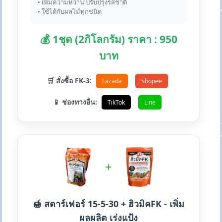
• เพิ่มความหวาน ปรับปรุงรสชาติ
• ใช้ได้กับผลไม้ทุกชนิด
💰 1ชุด (2กิโลกรัม) ราคา : 950
บาท
🛒 สั่งซื้อ FK-3:
Lazada
Shopee
📱 ช่องทางอื่น:
TikTok
Line
+
🍯 สตาร์เฟอร์ 15-5-30 + ฮิวมิคFK - เพิ่ม
ผลผลิต เร่งแป้ง