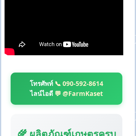
โทรศัพท์
📞 090-592-8614
ไลน์ไอดี
💬 @FarmKaset
🌾 ผลิตภัณฑ์เกษตรครบ