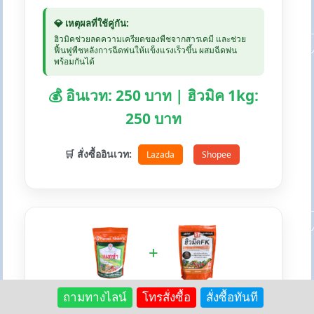
💎 เหตุผลที่ใช้คู่กัน:
ฮิวมิคช่วยลดความเครียดของพืชจากสารเคมี และช่วย
ฟื้นฟูพืชหลังการฉีดพ่นให้แข็งแรงเร็วขึ้น ผสมฉีดพ่น
พร้อมกันได้
💰 อินเวท: 250 บาท | ฮิวมิค 1kg:
250 บาท
🛒 สั่งซื้ออินเวท:
Lazada
Shopee
+
ถามทางไลน์
โทรสั่งซื้อ
สั่งซื้อทันที
💚 แม็กซ่า + ฮิวมิคFK - สร้างภูมิต้านทาน