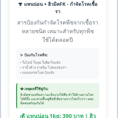
🍄 แพนน่อน + ฮิวมิคFK - กำจัดโรคเชื้อ
รา
สารป้องกันกำจัดโรคพืชจากเชื้อรา
หลายชนิด เหมาะสำหรับทุกพืช
ใช้ได้ตลอดปี
✨ ป้องกันโรคพืช:
• ใบไหม้ ใบจุด ใบติด กิ่งแห้ง
• ราน้ำค้าง ราสนิม ไปทอปธอร่า
• แอนแทรคโนส กุ้งแห้ง
💎 เหตุผลที่ใช้คู่กัน:
ฮิวมิคช่วยเสริมความแข็งแรงให้พืช ทำให้ต้านทานโรค
ได้ดีขึ้น และช่วยฟื้นฟูพืชที่เสียหายจากโรคเร็วกว่า ผสม
ฉีดพ่นพร้อมกันได้
💰 แพนน่อน 1kg: 390 บาท | ฮิว