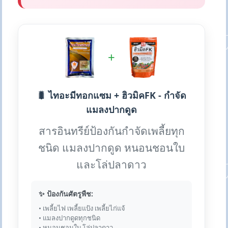
+
🐛 ไทอะมีทอกแซม + ฮิวมิคFK - กำจัด
แมลงปากดูด
สารอินทรีย์ป้องกันกำจัดเพลี้ยทุก
ชนิด แมลงปากดูด หนอนชอนใบ
และโล่ปลาดาว
✨ ป้องกันศัตรูพืช:
• เพลี้ยไฟ เพลี้ยแป้ง เพลี้ยไก่แจ้
• แมลงปากดูดทุกชนิด
• หนอนชอนใบ โล่ปลาดาว