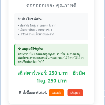
ดอกออกเยอะ คุณภาพดี
✨ ประโยชน์เด่น:
• ฟอสฟอรัสสูง เร่งดอก เร่งราก
• เพิ่มการติดผล ลดการร่วง
• เสริมความแข็งแรงของราก
💎 เหตุผลที่ใช้คู่กัน:
ฮิวมิคช่วยให้ฟอสฟอรัสถูกดูดซับง่ายขึ้น เร่งการเจริญ
เติบโตของราก และกระตุ้นการออกดอกได้ดีกว่าใช้เดี่ยว
ผสมฉีดพ่นพร้อมกันได้
💰 สตาร์เฟอร์: 250 บาท | ฮิวมิค
1kg: 250 บาท
🛒 สั่งซื้อสตาร์เฟอร์:
Lazada
Shopee