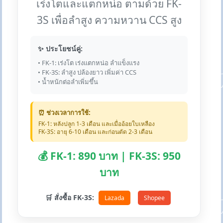
เร่งโตและแตกหน่อ ตามด้วย FK-
3S เพื่อลำสูง ความหวาน CCS สูง
✨ ประโยชน์คู่:
• FK-1: เร่งโต เร่งแตกหน่อ ลำแข็งแรง
• FK-3S: ลำสูง ปล้องยาว เพิ่มค่า CCS
• น้ำหนักต่อลำเพิ่มขึ้น
⏰ ช่วงเวลาการใช้:
FK-1: หลังปลูก 1-3 เดือน และเมื่ออ้อยใบเหลือง
FK-3S: อายุ 6-10 เดือน และก่อนตัด 2-3 เดือน
💰 FK-1: 890 บาท | FK-3S: 950
บาท
🛒 สั่งซื้อ FK-3S:
Lazada
Shopee