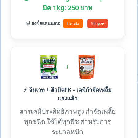
มิค 1kg: 250 บาท
🛒 สั่งซื้อแพนน่อน:
Lazada
Shopee
+
⚡ อินเวท + ฮิวมิคFK - เคมีกำจัดเพลี้ย
แรงแล้ว
สารเคมีประสิทธิภาพสูง กำจัดเพลี้ย
ทุกชนิด ใช้ได้ทุกพืช สำหรับการ
ระบาดหนัก