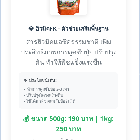
💎 ฮิวมิคFK - ตัวช่วยเสริมพื้นฐาน
สารฮิวมิคแอซิดธรรมชาติ เพิ่ม
ประสิทธิภาพการดูดซับปุ๋ย ปรับปรุง
ดิน ทำให้พืชแข็งแรงขึ้น
✨ ประโยชน์เด่น:
• เพิ่มการดูดซับปุ๋ย 2-3 เท่า
• ปรับปรุงโครงสร้างดิน
• ใช้ได้ทุกพืช ผสมกับปุ๋ยอื่นได้
💰 ขนาด 500g: 190 บาท | 1kg:
250 บาท