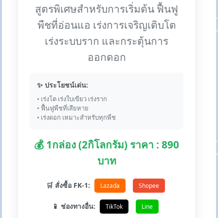
สูตรพิเศษสำหรับการเริ่มต้น ฟื้นฟู
พืชที่อ่อนแอ เร่งการเจริญเติบโต
เร่งระบบราก และกระตุ้นการ
ออกดอก
✨ ประโยชน์เด่น:
• เร่งโต เร่งใบเขียว เร่งราก
• ฟื้นฟูพืชที่เสียหาย
• เร่งดอก เหมาะสำหรับทุกพืช
💰 1กล่อง (2กิโลกรัม) ราคา : 890
บาท
🛒 สั่งซื้อ FK-1:
Lazada
Shopee
📱 ช่องทางอื่น:
TikTok
Line