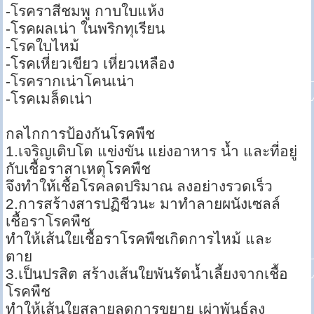
-โรคราสีชมพู กาบใบแห้ง
-โรคผลเน่า ในพริกทุเรียน
-โรคใบไหม้
-โรคเหี่ยวเขียว เหี่ยวเหลือง
-โรครากเน่าโคนเน่า
-โรคเมล็ดเน่า
กลไกการป้องกันโรคพืช
1.เจริญเติบโต แข่งขัน แย่งอาหาร น้ำ และที่อยู่
กับเชื้อราสาเหตุโรคพืช
จึงทำให้เชื้อโรคลดปริมาณ ลงอย่างรวดเร็ว
2.การสร้างสารปฏิชีวนะ มาทำลายผนังเซลล์
เชื้อราโรคพืช
ทำให้เส้นใยเชื้อราโรคพืชเกิดการไหม้ และ
ตาย
3.เป็นปรสิต สร้างเส้นใยพันรัดน้ำเลี้ยงจากเชื้อ
โรคพืช
ทำให้เส้นใยสลายลดการขยาย เผ่าพันธุ์ลง