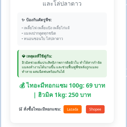
และโล่ปลาดาว
✨ ป้องกันศัตรูพืช:
• เพลี้ยไฟ เพลี้ยแป้ง เพลี้ยไก่แจ้
• แมลงปากดูดทุกชนิด
• หนอนชอนใบ โล่ปลาดาว
💎 เหตุผลที่ใช้คู่กัน:
ฮิวมิคช่วยเพิ่มประสิทธิภาพการติดผิวใบ ทำให้สารกำจัด
แมลงทำงานได้นานขึ้น และช่วยฟื้นฟูพืชหลังถูกแมลง
ทำลาย ผสมฉีดพ่นพร้อมกันได้
💰 ไทอะมีทอกแซม 100g: 69 บาท
| ฮิวมิค 1kg: 250 บาท
🛒 สั่งซื้อไทอะมีทอกแซม:
Lazada
Shopee