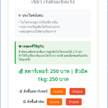
เขียว เร่งต้นแข็งแรง
✨ ประโยชน์เด่น:
• ไนโตรเจนสูง เร่งใบเขียวเข้ม
• เร่งการเจริญเติบโตในช่วงแรก
• ผสมสูตรเองได้ตามต้องการ
💎 เหตุผลที่ใช้คู่กัน:
ฮิวมิคแอซิดช่วยเพิ่มการดูดซับไนโตรเจนได้ 2-3 เท่า
ทำให้ใบเขียวเข้มและโตเร็วกว่าปกติ ผสมฉีดพ่นพร้อมกัน
ได้ทุกครั้ง
💰 สตาร์เฟอร์: 250 บาท | ฮิวมิค
1kg: 250 บาท
🛒 สั่งซื้อสตาร์เฟอร์:
Lazada
Shopee
🛒 สั่งซื้อฮิวมิค:
Lazada
Shopee