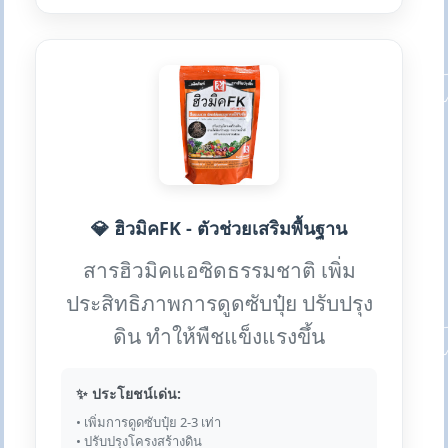
💎 ฮิวมิคFK - ตัวช่วยเสริมพื้นฐาน
สารฮิวมิคแอซิดธรรมชาติ เพิ่ม
ประสิทธิภาพการดูดซับปุ๋ย ปรับปรุง
ดิน ทำให้พืชแข็งแรงขึ้น
✨ ประโยชน์เด่น:
• เพิ่มการดูดซับปุ๋ย 2-3 เท่า
• ปรับปรุงโครงสร้างดิน