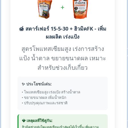
+
🍯 สตาร์เฟอร์ 15-5-30 + ฮิวมิคFK - เพิ่ม
ผลผลิต เร่งแป้ง
สูตรโพแทสเซียมสูง เร่งการสร้าง
แป้ง น้ำตาล ขยายขนาดผล เหมาะ
สำหรับช่วงเก็บเกี่ยว
✨ ประโยชน์เด่น:
• โพแทสเซียมสูง เร่งแป้ง สร้างน้ำตาล
• ขยายขนาดผล เพิ่มน้ำหนัก
• ปรับปรุงคุณภาพและรสชาติ
💎 เหตุผลที่ใช้คู่กัน:
ฮิวมิคช่วยส่งโพแทสเซียมเข้าสู่ผลได้เร็วขึ้น เพิ่มความ