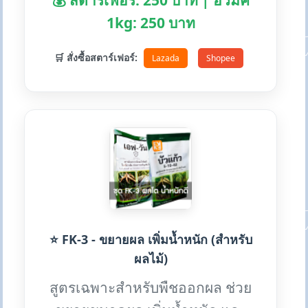
💰 สตาร์เฟอร์: 250 บาท | ฮิวมิค
1kg: 250 บาท
🛒 สั่งซื้อสตาร์เฟอร์:
Lazada
Shopee
⭐ FK-3 - ขยายผล เพิ่มน้ำหนัก (สำหรับ
ผลไม้)
สูตรเฉพาะสำหรับพืชออกผล ช่วย