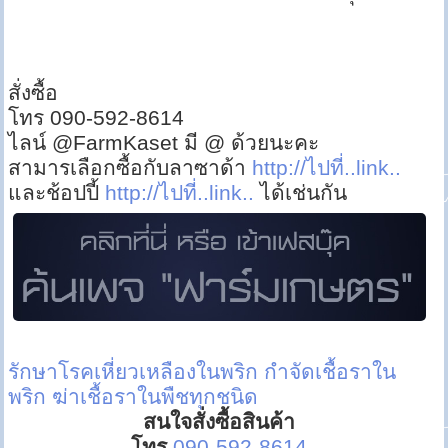
สั่งซื้อ
โทร 090-592-8614
ไลน์ @FarmKaset มี @ ด้วยนะคะ
สามารเลือกซื้อกับลาซาด้า
http://ไปที่..link..
และช้อปปี้
http://ไปที่..link..
ได้เช่นกัน
รักษาโรคเหี่ยวเหลืองในพริก
กำจัดเชื้อราใน
พริก
ฆ่าเชื้อราในพืชทุกชนิด
สนใจสั่งซื้อสินค้า
โทร
090-592-8614