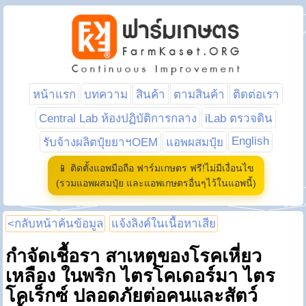
หน้าแรก
บทความ
สินค้า
ตามสินค้า
ติดต่อเรา
Central Lab ห้องปฏิบัติการกลาง
iLab ตรวจดิน
English
รับจ้างผลิตปุ๋ยยาฯOEM
แอพผสมปุ๋ย
📱 ติดตั้งแอพมือถือ ฟาร์มเกษตร ฟรี!ไม่มีเงื่อนไข
(รวมแอพผสมปุ๋ย และแอพเกษตรอื่นๆไว้ในแอพนี้)
<กลับหน้าค้นข้อมูล
แจ้งลิงค์ในเนื้อหาเสีย
กำจัดเชื้อรา สาเหตุของโรคเหี่ยว
เหลือง ในพริก ไตรโคเดอร์มา ไตร
โคเร็กซ์ ปลอดภัยต่อคนและสัตว์