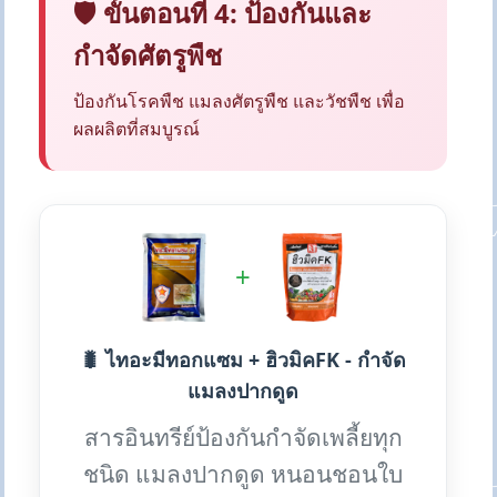
🛡️ ขั้นตอนที่ 4: ป้องกันและ
กำจัดศัตรูพืช
ป้องกันโรคพืช แมลงศัตรูพืช และวัชพืช เพื่อ
ผลผลิตที่สมบูรณ์
+
🐛 ไทอะมีทอกแซม + ฮิวมิคFK - กำจัด
แมลงปากดูด
สารอินทรีย์ป้องกันกำจัดเพลี้ยทุก
ชนิด แมลงปากดูด หนอนชอนใบ