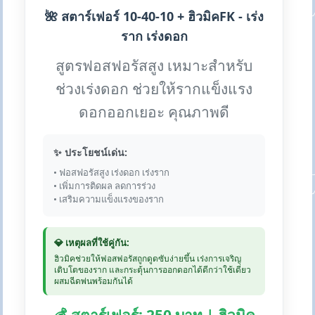
🌺 สตาร์เฟอร์ 10-40-10 + ฮิวมิคFK - เร่ง
ราก เร่งดอก
สูตรฟอสฟอรัสสูง เหมาะสำหรับ
ช่วงเร่งดอก ช่วยให้รากแข็งแรง
ดอกออกเยอะ คุณภาพดี
✨ ประโยชน์เด่น:
• ฟอสฟอรัสสูง เร่งดอก เร่งราก
• เพิ่มการติดผล ลดการร่วง
• เสริมความแข็งแรงของราก
💎 เหตุผลที่ใช้คู่กัน:
ฮิวมิคช่วยให้ฟอสฟอรัสถูกดูดซับง่ายขึ้น เร่งการเจริญ
เติบโตของราก และกระตุ้นการออกดอกได้ดีกว่าใช้เดี่ยว
ผสมฉีดพ่นพร้อมกันได้