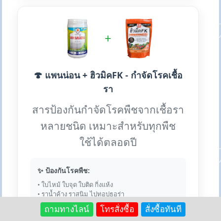
+
🍄 แพนน่อน + ฮิวมิคFK - กำจัดโรคเชื้อ
รา
สารป้องกันกำจัดโรคพืชจากเชื้อรา
หลายชนิด เหมาะสำหรับทุกพืช
ใช้ได้ตลอดปี
✨ ป้องกันโรคพืช:
• ใบไหม้ ใบจุด ใบติด กิ่งแห้ง
• ราน้ำค้าง ราสนิม ไปทอปธอร่า
• แอนแทรคโนส กุ้งแห้ง
ถามทางไลน์
โทรสั่งซื้อ
สั่งซื้อทันที