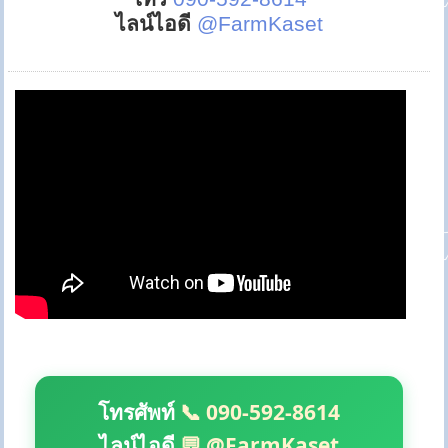
ไลน์ไอดี
@FarmKaset
โทรศัพท์
📞 090-592-8614
ไลน์ไอดี
💬 @FarmKaset