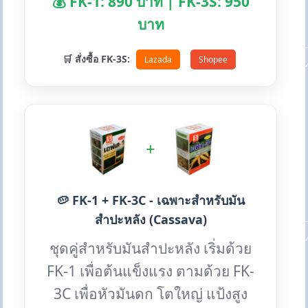
💰 FK-1: 890 บาท | FK-3S: 950
บาท
🛒 สั่งซื้อ FK-3S:
Lazada
Shopee
+
🥔 FK-1 + FK-3C - เฉพาะสำหรับมัน
สำปะหลัง (Cassava)
ชุดคู่สำหรับมันสำปะหลัง เริ่มด้วย
FK-1 เพื่อต้นแข็งแรง ตามด้วย FK-
3C เพื่อหัวมันดก โตใหญ่ แป้งสูง