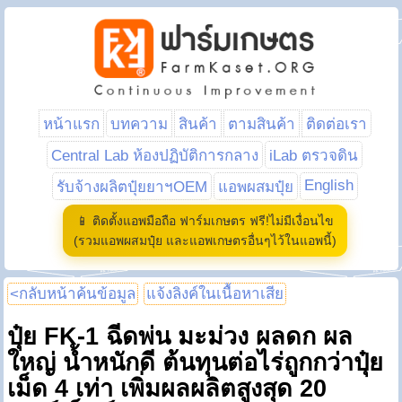
หน้าแรก
บทความ
สินค้า
ตามสินค้า
ติดต่อเรา
Central Lab ห้องปฏิบัติการกลาง
iLab ตรวจดิน
English
รับจ้างผลิตปุ๋ยยาฯOEM
แอพผสมปุ๋ย
📱 ติดตั้งแอพมือถือ ฟาร์มเกษตร ฟรี!ไม่มีเงื่อนไข
(รวมแอพผสมปุ๋ย และแอพเกษตรอื่นๆไว้ในแอพนี้)
<กลับหน้าค้นข้อมูล
แจ้งลิงค์ในเนื้อหาเสีย
ปุ๋ย FK-1 ฉีดพ่น มะม่วง ผลดก ผล
ใหญ่ น้ำหนักดี ต้นทุนต่อไร่ถูกกว่าปุ๋ย
เม็ด 4 เท่า เพิ่มผลผลิตสูงสุด 20