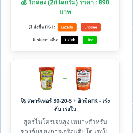
💰 1กล่อง (2กิโลกรัม) ราคา : 890
บาท
🛒 สั่งซื้อ FK-1:
Lazada
Shopee
📱 ช่องทางอื่น:
TikTok
Line
+
🚀 สตาร์เฟอร์ 30-20-5 + ฮิวมิคFK - เร่ง
ต้น เร่งใบ
สูตรไนโตรเจนสูง เหมาะสำหรับ
ช่วงต้นของการเจริญเติบโต เร่งใบ