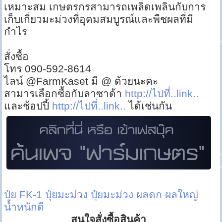
เหมาะสม เกษตรกรสามารถเพลิดเพลินกับการ
เก็บเกี่ยวมะม่วงที่อุดมสมบูรณ์และพืชผลที่มี
กำไร
สั่งซื้อ
โทร 090-592-8614
ไลน์ @FarmKaset มี @ ด้วยนะคะ
สามารเลือกซื้อกับลาซาด้า
http://ไปที่..link..
และช้อปปี้
http://ไปที่..link..
ได้เช่นกัน
ปุ๋ย FK-1
ปุ๋ยมะม่วง
ปุ๋ยมะม่วง ผลดก ผลใหญ่
น้ำหนักดี
สนใจสั่งซื้อสินค้า