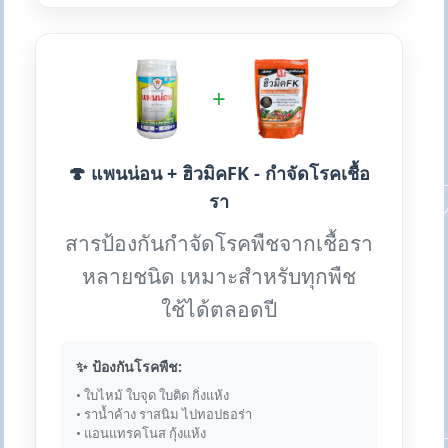
+
🍄 แพนน่อน + ฮิวมิคFK - กำจัดโรคเชื้อ
รา
สารป้องกันกำจัดโรคพืชจากเชื้อรา
หลายชนิด เหมาะสำหรับทุกพืช
ใช้ได้ตลอดปี
✨ ป้องกันโรคพืช:
• ใบไหม้ ใบจุด ใบติด กิ่งแห้ง
• ราน้ำค้าง ราสนิม ไปทอปธอร่า
• แอนแทรคโนส กุ้งแห้ง