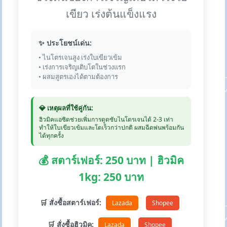
เขียว เร่งต้นแข็งแรง
✨ ประโยชน์เด่น:
• ไนโตรเจนสูง เร่งใบเขียวเข้ม
• เร่งการเจริญเติบโตในช่วงแรก
• ผสมสูตรเองได้ตามต้องการ
💎 เหตุผลที่ใช้คู่กัน:
ฮิวมิคแอซิดช่วยเพิ่มการดูดซับไนโตรเจนได้ 2-3 เท่า
ทำให้ใบเขียวเข้มและโตเร็วกว่าปกติ ผสมฉีดพ่นพร้อมกัน
ได้ทุกครั้ง
💰 สตาร์เฟอร์: 250 บาท | ฮิวมิค
1kg: 250 บาท
🛒 สั่งซื้อสตาร์เฟอร์:
Lazada
Shopee
🛒 สั่งซื้อฮิวมิค:
Lazada
Shopee