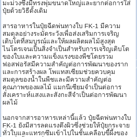
มะม่วงซึ่งมีทรงพุ่มขนาดใหญ่และยากต่อการใส่
ปุ๋ยด้วยวิธีดั้งเดิม
สารอาหารในปุ๋ยฉีดพ่นทางใบ FK-1 มีความ
สมดุลอย่างระมัดระวังเพื่อส่งเสริมการเจริญ
เติบโตที่สมบูรณ์และให้ผลผลิตผลไม้สูงสุด
ไนโตรเจนเป็นสิ่งจำเป็นสำหรับการเจริญเติบโต
ของใบและความแข็งแรงของพืชโดยรวม
ฟอสฟอรัสมีความสำคัญต่อการพัฒนาของราก
และการสร้างผล โพแทสเซียมช่วยควบคุม
สมดุลของน้ำในพืชและมีความสำคัญต่อ
คุณภาพของผลไม้ แมกนีเซียมจำเป็นต่อการ
สังเคราะห์แสงและสังกะสีจำเป็นต่อการพัฒนา
ผลไม้
นอกจากสารอาหารเหล่านี้แล้ว ปุ๋ยฉีดพ่นทางใบ
FK-1 ยังมีสารลดแรงตึงผิวซึ่งช่วยให้ปุ๋ยกระจาย
ทั่วใบและแทรกซึมเข้าไปในชั้นเคลือบขี้ผึ้งของ