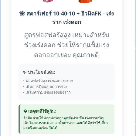
🌺 สตาร์เฟอร์ 10-40-10 + ฮิวมิคFK - เร่ง
ราก เร่งดอก
สูตรฟอสฟอรัสสูง เหมาะสำหรับ
ช่วงเร่งดอก ช่วยให้รากแข็งแรง
ดอกออกเยอะ คุณภาพดี
✨ ประโยชน์เด่น:
• ฟอสฟอรัสสูง เร่งดอก เร่งราก
• เพิ่มการติดผล ลดการร่วง
• เสริมความแข็งแรงของราก
💎 เหตุผลที่ใช้คู่กัน:
ฮิวมิคช่วยให้ฟอสฟอรัสถูกดูดซับง่ายขึ้น เร่งการเจริญ
เติบโตของราก และกระตุ้นการออกดอกได้ดีกว่าใช้เดี่ยว
ผสมฉีดพ่นพร้อมกันได้