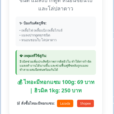
ชนิด แมลงปากดูด หนอนชอนใบ
และโล่ปลาดาว
✨ ป้องกันศัตรูพืช:
• เพลี้ยไฟ เพลี้ยแป้ง เพลี้ยไก่แจ้
• แมลงปากดูดทุกชนิด
• หนอนชอนใบ โล่ปลาดาว
💎 เหตุผลที่ใช้คู่กัน:
ฮิวมิคช่วยเพิ่มประสิทธิภาพการติดผิวใบ ทำให้สารกำจัด
แมลงทำงานได้นานขึ้น และช่วยฟื้นฟูพืชหลังถูกแมลง
ทำลาย ผสมฉีดพ่นพร้อมกันได้
💰 ไทอะมีทอกแซม 100g: 69 บาท
| ฮิวมิค 1kg: 250 บาท
🛒 สั่งซื้อไทอะมีทอกแซม:
Lazada
Shopee