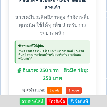
⚡ อินเวท + ฮิวมิคFK - เคมีกำจัดเพลี้ย
แรงแล้ว
สารเคมีประสิทธิภาพสูง กำจัดเพลี้ย
ทุกชนิด ใช้ได้ทุกพืช สำหรับการ
ระบาดหนัก
💎 เหตุผลที่ใช้คู่กัน:
ฮิวมิคช่วยลดความเครียดของพืชจากสารเคมี และช่วย
ฟื้นฟูพืชหลังการฉีดพ่นให้แข็งแรงเร็วขึ้น ผสมฉีดพ่น
พร้อมกันได้
💰 อินเวท: 250 บาท | ฮิวมิค 1kg:
250 บาท
🛒 สั่งซื้ออินเวท:
Lazada
Shopee
ถามทางไลน์
โทรสั่งซื้อ
สั่งซื้อทันที