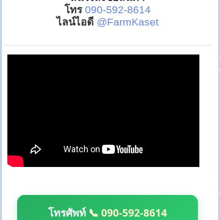
โทร
090-592-8614
ไลน์ไอดี
@FarmKaset
โทรศัพท์
📞 090-592-8614