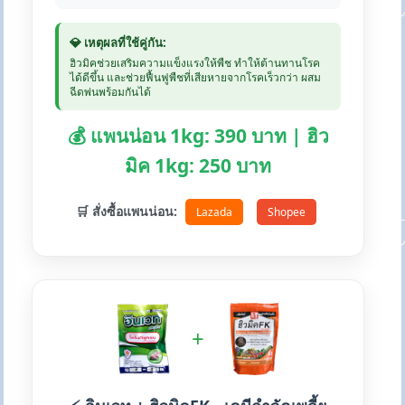
💎 เหตุผลที่ใช้คู่กัน:
ฮิวมิคช่วยเสริมความแข็งแรงให้พืช ทำให้ต้านทานโรค
ได้ดีขึ้น และช่วยฟื้นฟูพืชที่เสียหายจากโรคเร็วกว่า ผสม
ฉีดพ่นพร้อมกันได้
💰 แพนน่อน 1kg: 390 บาท | ฮิว
มิค 1kg: 250 บาท
🛒 สั่งซื้อแพนน่อน:
Lazada
Shopee
+