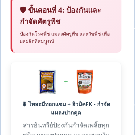
🛡️ ขั้นตอนที่ 4: ป้องกันและ
กำจัดศัตรูพืช
ป้องกันโรคพืช แมลงศัตรูพืช และวัชพืช เพื่อ
ผลผลิตที่สมบูรณ์
+
🐛 ไทอะมีทอกแซม + ฮิวมิคFK - กำจัด
แมลงปากดูด
สารอินทรีย์ป้องกันกำจัดเพลี้ยทุก