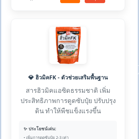
💎 ฮิวมิคFK - ตัวช่วยเสริมพื้นฐาน
สารฮิวมิคแอซิดธรรมชาติ เพิ่ม
ประสิทธิภาพการดูดซับปุ๋ย ปรับปรุง
ดิน ทำให้พืชแข็งแรงขึ้น
✨ ประโยชน์เด่น:
• เพิ่มการดูดซับปุ๋ย 2-3 เท่า