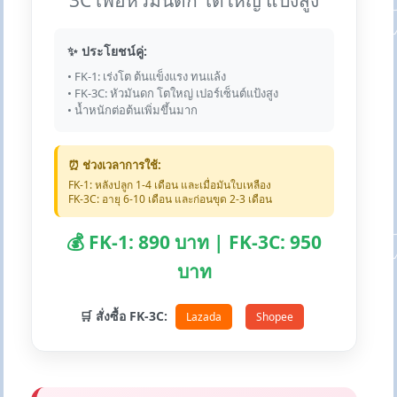
3C เพื่อหัวมันดก โตใหญ่ แป้งสูง
✨ ประโยชน์คู่:
• FK-1: เร่งโต ต้นแข็งแรง ทนแล้ง
• FK-3C: หัวมันดก โตใหญ่ เปอร์เซ็นต์แป้งสูง
• น้ำหนักต่อต้นเพิ่มขึ้นมาก
⏰ ช่วงเวลาการใช้:
FK-1: หลังปลูก 1-4 เดือน และเมื่อมันใบเหลือง
FK-3C: อายุ 6-10 เดือน และก่อนขุด 2-3 เดือน
💰 FK-1: 890 บาท | FK-3C: 950
บาท
🛒 สั่งซื้อ FK-3C:
Lazada
Shopee