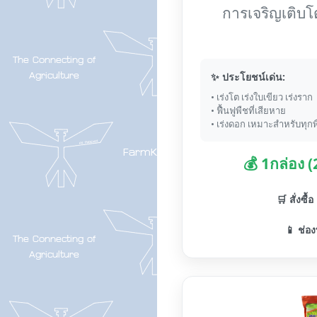
การเจริญเติบโ
✨ ประโยชน์เด่น:
• เร่งโต เร่งใบเขียว เร่งราก
• ฟื้นฟูพืชที่เสียหาย
• เร่งดอก เหมาะสำหรับทุกพ
💰 1กล่อง 
🛒 สั่งซื้
📱 ช่อง