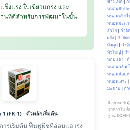
ข้าวโพด
|
ก
กแข็งแรง ใบเขียวแกร่ง และ
หนอนสับปะ
นฐานที่ดีสำหรับการพัฒนาในขั้น
หนอนพริกไ
หนอนมะนา
ลำไย
|
กำจัด
ฝรั่ง
|
กำจัด
มังคุด
|
กำจั
หัวใหญ่
|
กำ
หอมแดง
|
ก
หนอนกล้วยไ
หนอนน้อยห
หนอนเงาะ
|
มะขาม
|
กำ
iLab.work ผู
อาหารใน ดิน
1 (FK-1) - ตัวหลักเริ่มต้น
ฐาน ISO/IE
รเริ่มต้น ฟื้นฟูพืชที่อ่อนแอ เร่ง