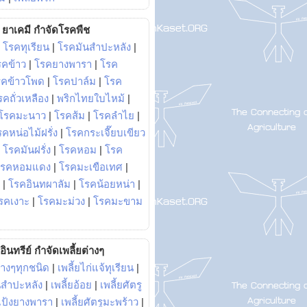
ยาเคมี กำจัดโรคพืช
|
โรคทุเรียน
|
โรคมันสำปะหลัง
|
รคข้าว
|
โรคยางพารา
|
โรค
รคข้าวโพด
|
โรคปาล์ม
|
โรค
รคถั่วเหลือง
|
พริกไทยใบไหม้
|
โรคมะนาว
|
โรคส้ม
|
โรคลำไย
|
คหน่อไม้ฝรั่ง
|
โรคกระเจี๊ยบเขียว
|
โรคมันฝรั่ง
|
โรคหอม
|
โรค
โรคหอมแดง
|
โรคมะเขือเทศ
|
|
โรคอินทผาลัม
|
โรคน้อยหน่า
|
รคเงาะ
|
โรคมะม่วง
|
โรคมะขาม
อินทรีย์ กำจัดเพลี้ยต่างๆ
่างๆทุกชนิด
|
เพลี้ยไก่แจ้ทุเรียน
|
ันสำปะหลัง
|
เพลี้ยอ้อย
|
เพลี้ยศัตรู
ยแป้งยางพารา
|
เพลี้ยศัตรูมะพร้าว
|