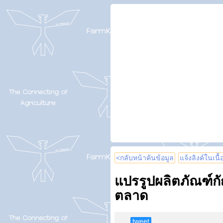
<กลับหน้าค้นข้อมูล
แจ้งลิงค์ในเนื
แปรรูปผลิตภัณฑ์ก
ตลาด​
tweet