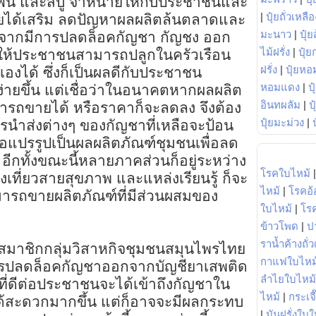
ีฟัน และสบู่ จำหน่ายให้กับประชาชนและ
|
ปุ๋ยถั่วเหลือ
งรายได้เสริม ลดปัญหาผลผลิตล้นตลาดและ
มะนาว
|
ปุ๋ย
ังจากมีการปลดล็อคกัญชา กัญชง ออก
ไม้ฝรั่ง
|
ปุ๋ย
ให้ประชาชนสามารถปลูกในครัวเรือน
ฝรั่ง
|
ปุ๋ยหอ
เองได้ ซึ่งก็เป็นผลดีกับประชาชน
หอมแดง
|
ป
่ายขึ้น แต่เชื่อว่าในอนาคตหากผลผลิต
อินทผลัม
|
ป
รถขายได้ หรือราคาก็จะลดลง จึงต้อง
ปุ๋ยมะม่วง
|
รนำส่งต่างๆ ของกัญชาที่เหลือจะป้อน
ือแปรรูปเป็นผลผลิตภัณฑ์ชุมชนเพื่อลด
ีกทั้งขณะนี้หลายภาคส่วนก็อยู่ระหว่าง
โรคใบไหม้
องเที่ยวสายสุขภาพ และแหล่งเรียนรู้ ก็จะ
ไหม้
|
โรคอ้
ารถขายผลิตภัณฑ์ที่มีส่วนผสมของ
ใบไหม้
|
โร
ข้าวโพด
|
ป
ราน้ำค้างถั่
ในสมาชิกกลุ่มวิสาหกิจชุมชนสมุนไพรไทย
กาแฟใบไหม
ารปลดล็อคกัญชาออกจากบัญชียาเสพติด
ลำไยใบไหม้
่งที่ดีต่อประชาชนจะได้เข้าถึงกัญชาใน
ไหม้
|
กระเจ
ด้สะดวกมากขึ้น แต่ก็อาจจะมีผลกระทบ
|
มันฝรั่งใบใ