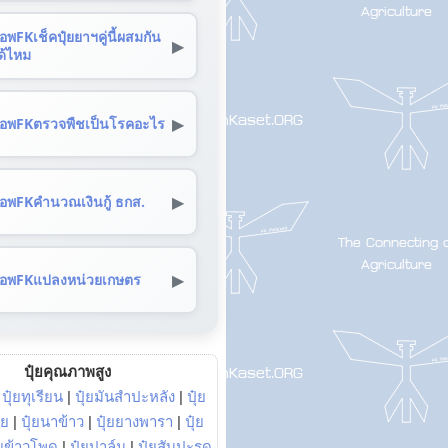
อพFKเช็คปุ๋ยยาฯคู่นี้ผสมกัน
▶
ด้ไหม
▶
อพFKตรวจพืชเป็นโรคอะไร
▶
อพFKคำนวณเงินกู้ ธกส.
▶
อพFKแปลงหน่วยเกษตร
ปุ๋ยคุณภาพสูง
|
ปุ๋ยทุเรียน
|
ปุ๋ยมันสำปะหลัง
|
ปุ๋ย
อย
|
ปุ๋ยนาข้าว
|
ปุ๋ยยางพารา
|
ปุ๋ย
๋ยข้าวโพด
|
ปุ๋ยปาล์ม
|
ปุ๋ยสับปะรด