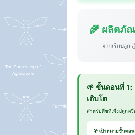
🌾 ผลิตภั
จากเริ่มปลูก ส
🌱 ขั้นตอนที่ 1:
เติบโต
สำหรับพืชที่เพิ่งปลูกหร
🎯 เป้าหมายขั้นตอนน