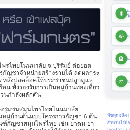
แ
🐛
ไ
🍃
แ
🏦
แ
ไพรไทยโนนมาลัย จ.บุรีรัมย์ ต่อยอด
พรกัญชาจำหน่ายสร้างรายได้ ลดผลกระ
ดหลังปลดล็อคให้ประชาชนปลูกดูแล
⚖️
แ
อน ทั้งรองรับการเป็นหมู่บ้านท่องเที่ยว
่วนกำลังผลักดัน
าหกิจชุมชนสมุนไพรไทยโนนมาลัย
พืชทุกชนิด
่งเป็นหมู่บ้านต้นแบบโครงการกัญชา 6 ต้น
สำหรับไร่อ้
ัณฑ์กัญชาสมุนไพรไทย เช่น ยาดม ยา
มะพร้าว
|
ปุ