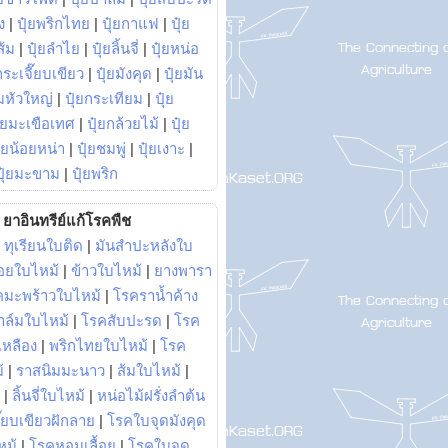
ง
|
ปุ๋ยพริกไทย
|
ปุ๋ยกาแฟ
|
ปุ๋ย
ส้ม
|
ปุ๋ยลำไย
|
ปุ๋ยลิ้นจี่
|
ปุ๋ยหน่อ
กระเจี๊ยบเขียว
|
ปุ๋ยมังคุด
|
ปุ๋ยมัน
มหัวใหญ่
|
ปุ๋ยกระเทียม
|
ปุ๋ย
ุ๋ยมะเขือเทศ
|
ปุ๋ยกล้วยไม้
|
ปุ๋ย
ุ๋ยน้อยหน่า
|
ปุ๋ยชมพู่
|
ปุ๋ยเงาะ
|
ปุ๋ยมะขาม
|
ปุ๋ยพริก
ยาอินทรีย์แก้โรคพืช
|
ทุเรียนใบติด
|
มันสำปะหลังใบ
อยใบไหม้
|
ข้าวใบไหม้
|
ยางพารา
คมะพร้าวใบไหม้
|
โรคราน้ำค้าง
าล์มใบไหม้
|
โรคสับปะรด
|
โรค
วเหลือง
|
พริกไทยใบไหม้
|
โรค
้
|
ราสนิมมะนาว
|
ส้มใบไหม้
|
|
ลิ้นจี่ใบไหม้
|
หน่อไม้ฝรั่งลำต้น
ี๊ยบเขียวฝักลาย
|
โรคใบจุดมังคุด
หม้
|
โรคหอมเลื้อย
|
โรคใบจุด