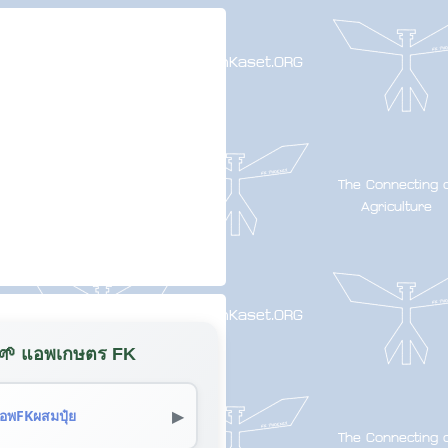
🌱 แอพเกษตร FK
▶
อพFKผสมปุ๋ย