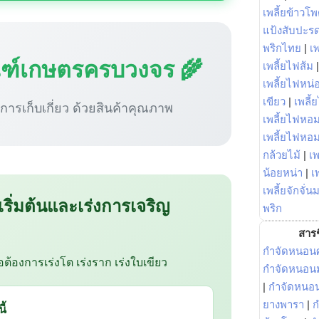
เพลี้ยข้าวโ
แป้งสับปะร
พริกไทย
|
เ
ณฑ์เกษตรครบวงจร 🌾
เพลี้ยไฟส้ม
เพลี้ยไฟหน่อ
เขียว
|
เพลี้
ู่การเก็บเกี่ยว ด้วยสินค้าคุณภาพ
เพลี้ยไฟหอม
เพลี้ยไฟหอ
กล้วยไม้
|
เพ
น้อยหน่า
|
เ
เพลี้ยจักจั่น
 เริ่มต้นและเร่งการเจริญ
พริก
สารช
กำจัดหนอนศ
ือต้องการเร่งโต เร่งราก เร่งใบเขียว
กำจัดหนอนม
|
กำจัดหนอ
ยางพารา
|
ก
ี้