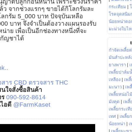
นุญาตปลูกก่อนหน้านี้ เพราะช่วงนี้ราคา
กระเทียม
|
ล้ว จากช่วงแรกๆ ขายได้กิโลกรัมละ
โรคจุดสนิมก
ลกรัม 5_000 บาท ปัจจุบันเหลือ
น้อยหน่าดอก
00 บาท จึงจำเป็นต้องวางแผนรองรับ
มะม่วงใบไห
าย เพื่อเป็นอีกช่องทางหนึ่งที่จะ
กัญชาได้
ย
กำจัดเพลี้ยต
มันสำปะหลั
ยางพารา
|
เ
nk..
เพลี้ยปาล์มน
เหลือง
|
เพลี
จสาร CBD
ตรวจสาร THC
มะนาว
|
เพล
นใจสั่งซื้อสินค้า
เพลี้ยหน่อไม้
ทร
090-592-8614
มังคุด
|
เพลี้
์ไอดี
@FarmKaset
เพลี้ยกระเที
เทศ
|
เพลี้ย
น้อยหน่า
|
เ
|
เพลี้ยมะข