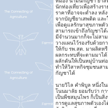
หม่อง น้ำมันกัญชา ยาส
นักท่องเที่ยวเพื่อสร้า
ราคาที่อาจจะต่ำลง หล
จากบัญชียาเสพติด และ
เพื่อดูแลรักษาสุขภาพตัว
สามารถเข้าถึงกัญชาได้ง
มีจำนวนมากก็จะไม่สามา
วางแผนไว้รองรับด้วยกา
ให้กับ รพ.สต. มาผลิตหร
ผลกระทบที่จะตามมาได้ อ
ผลักดันให้เป็นหมู่บ้านท่
ทำให้วิสาหกิจชุมชนสาม
กัญชาได้
นายวิไล คำพิบูล หนึ่ง
โนนมาลัย ยอมรับว่า ก
เป็นพืชสมุนไพร ก็เป็นสิ
การดูแลสุขภาพตัวเองไ