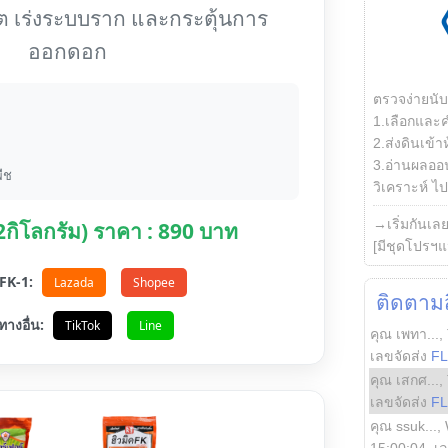
ต เร่งระบบราก และกระตุ้นการ
ออกดอก
ตรวจง่ายนั
1.เลือกและ
2.ส่งดินเข้า
3.อ่านผลออน
ืช
วิเคราะห์ ไปต
→เริ่มกันเล
(2กิโลกรัม) ราคา : 890 บาท
[มีชุดโปรฯแ
อ FK-1:
Lazada
Shopee
ติดตามสิ
ทางอื่น:
TikTok
Line
คุณ เพทา...
,
เลขจัดส่ง
F
คุณ เสกศ...
,
เลขจัดส่ง
F
คุณ ssuk...
,
15:00:04
, เ