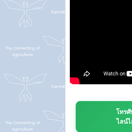
โทรศั
ไลน์ไ