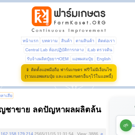
หน้าแรก
บทความ
สินค้า
ตามสินค้า
ติดต่อเรา
Central Lab ห้องปฏิบัติการกลาง
iLab ตรวจดิน
รับจ้างผลิตปุ๋ยยาฯOEM
แอพผสมปุ๋ย
English
📱 ติดตั้งแอพมือถือ ฟาร์มเกษตร ฟรี!ไม่มีเงื่อนไข
(รวมแอพผสมปุ๋ย และแอพเกษตรอื่นๆไว้ในแอพนี้)
้อหาเสีย
ัญชาขาย​ ลดปัญหาผลผลิตล้น
🌱
แ
162.158.179.214
2565/11/15 11:31:54 , View: 3886,
e