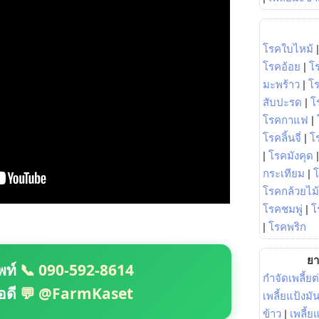
โรคใบไหม้
โรคอ้อย
|
โ
มะพร้าว
|
โ
สับปะรด
|
โ
โรคกาแฟ
|
โรคลิ้นจี่
|
โร
|
โรคมังคุด
กระเทียม
|
โรคกล้วยไม้
โรคชมพู่
|
โ
|
โรคพริก
ยา
พท์
📞 090-592-8614
กำจัดเพลี้ยต
อดี
💬 @FarmKaset
เพลี้ยแป้งม
ข้าว
|
เพลี้