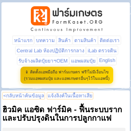
หน้าแรก
บทความ
สินค้า
ตามสินค้า
ติดต่อเรา
Central Lab ห้องปฏิบัติการกลาง
iLab ตรวจดิน
English
รับจ้างผลิตปุ๋ยยาฯOEM
แอพผสมปุ๋ย
📱 ติดตั้งแอพมือถือ ฟาร์มเกษตร ฟรี!ไม่มีเงื่อนไข
(รวมแอพผสมปุ๋ย และแอพเกษตรอื่นๆไว้ในแอพนี้)
<กลับหน้าค้นข้อมูล
แจ้งลิงค์ในเนื้อหาเสีย
ฮิวมิค แอซิด ฟาร์มิค - ฟื้นระบบราก
และปรับปรุงดินในการปลูกกาแฟ