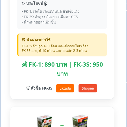
✨ ประโยชน์คู่:
• FK-1: เร่งโต เร่งแตกหน่อ ลำแข็งแรง
• FK-3S: ลำสูง ปล้องยาว เพิ่มค่า CCS
• น้ำหนักต่อลำเพิ่มขึ้น
⏰ ช่วงเวลาการใช้:
FK-1: หลังปลูก 1-3 เดือน และเมื่ออ้อยใบเหลือง
FK-3S: อายุ 6-10 เดือน และก่อนตัด 2-3 เดือน
💰 FK-1: 890 บาท | FK-3S: 950
บาท
🛒 สั่งซื้อ FK-3S:
Lazada
Shopee
+