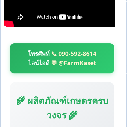
โทรศัพท์
📞 090-592-8614
ไลน์ไอดี
💬 @FarmKaset
🌾 ผลิตภัณฑ์เกษตรครบ
วงจร 🌾