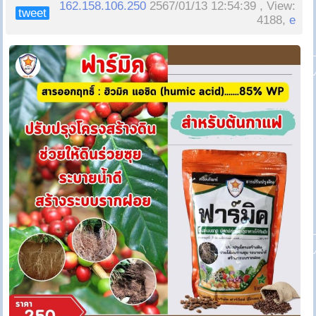
162.158.106.250
2567/01/13 12:54:39 , View:
tweet
4188,
e