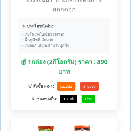
ออกดอก
✨ ประโยชน์เด่น:
• เร่งโต เร่งใบเขียว เร่งราก
• ฟื้นฟูพืชที่เสียหาย
• เร่งดอก เหมาะสำหรับทุกพืช
💰 1กล่อง (2กิโลกรัม) ราคา : 890
บาท
🛒 สั่งซื้อ FK-1:
Lazada
Shopee
📱 ช่องทางอื่น:
TikTok
Line