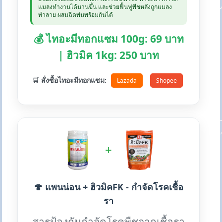
แมลงทำงานได้นานขึ้น และช่วยฟื้นฟูพืชหลังถูกแมลง
ทำลาย ผสมฉีดพ่นพร้อมกันได้
💰 ไทอะมีทอกแซม 100g: 69 บาท
| ฮิวมิค 1kg: 250 บาท
🛒 สั่งซื้อไทอะมีทอกแซม:
Lazada
Shopee
+
🍄 แพนน่อน + ฮิวมิคFK - กำจัดโรคเชื้อ
รา
สารป้องกันกำจัดโรคพืชจากเชื้อรา