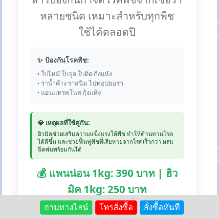
หลายชนิด เหมาะสำหรับทุกพืช
ใช้ได้ตลอดปี
✨ ป้องกันโรคพืช:
• ใบไหม้ ใบจุด ใบติด กิ่งแห้ง
• ราน้ำค้าง ราสนิม ไปทอปธอร่า
• แอนแทรคโนส กุ้งแห้ง
💎 เหตุผลที่ใช้คู่กัน:
ฮิวมิคช่วยเสริมความแข็งแรงให้พืช ทำให้ต้านทานโรค
ได้ดีขึ้น และช่วยฟื้นฟูพืชที่เสียหายจากโรคเร็วกว่า ผสม
ฉีดพ่นพร้อมกันได้
💰 แพนน่อน 1kg: 390 บาท | ฮิว
มิค 1kg: 250 บาท
ถามทางไลน์
โทรสั่งซื้อ
สั่งซื้อทันที
🛒 สั่งซื้อแพนน่อน:
Lazada
Shopee