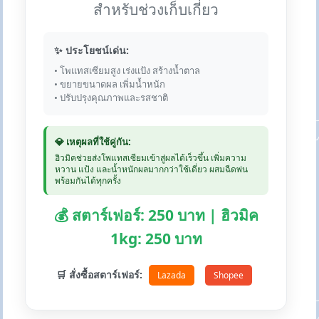
สำหรับช่วงเก็บเกี่ยว
✨ ประโยชน์เด่น:
• โพแทสเซียมสูง เร่งแป้ง สร้างน้ำตาล
• ขยายขนาดผล เพิ่มน้ำหนัก
• ปรับปรุงคุณภาพและรสชาติ
💎 เหตุผลที่ใช้คู่กัน:
ฮิวมิคช่วยส่งโพแทสเซียมเข้าสู่ผลได้เร็วขึ้น เพิ่มความ
หวาน แป้ง และน้ำหนักผลมากกว่าใช้เดี่ยว ผสมฉีดพ่น
พร้อมกันได้ทุกครั้ง
💰 สตาร์เฟอร์: 250 บาท | ฮิวมิค
1kg: 250 บาท
🛒 สั่งซื้อสตาร์เฟอร์:
Lazada
Shopee