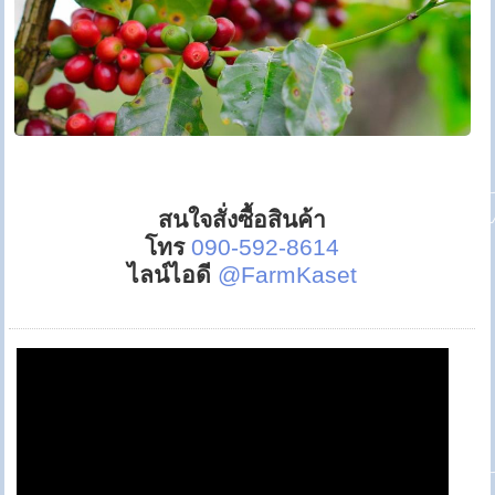
สนใจสั่งซื้อสินค้า
โทร
090-592-8614
ไลน์ไอดี
@FarmKaset