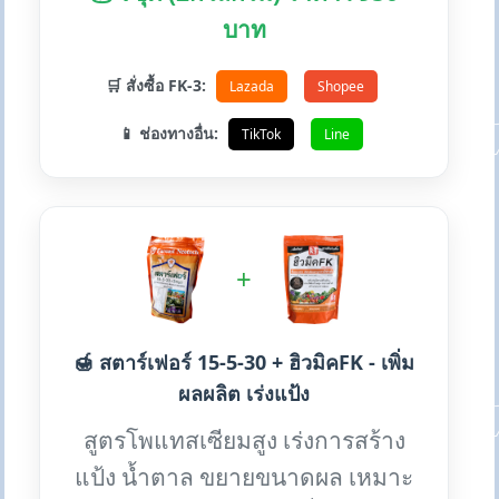
บาท
🛒 สั่งซื้อ FK-3:
Lazada
Shopee
📱 ช่องทางอื่น:
TikTok
Line
+
🍯 สตาร์เฟอร์ 15-5-30 + ฮิวมิคFK - เพิ่ม
ผลผลิต เร่งแป้ง
สูตรโพแทสเซียมสูง เร่งการสร้าง
แป้ง น้ำตาล ขยายขนาดผล เหมาะ