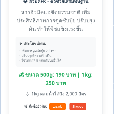
💎 ฮิวมิคFK - ตัวช่วยเสริมพื้นฐาน
สารฮิวมิคแอซิดธรรมชาติ เพิ่ม
ประสิทธิภาพการดูดซับปุ๋ย ปรับปรุง
ดิน ทำให้พืชแข็งแรงขึ้น
✨ ประโยชน์เด่น:
• เพิ่มการดูดซับปุ๋ย 2-3 เท่า
• ปรับปรุงโครงสร้างดิน
• ใช้ได้ทุกพืช ผสมกับปุ๋ยอื่นได้
💰 ขนาด 500g: 190 บาท | 1kg:
250 บาท
💧 1kg ผสมน้ำได้ถึง 2,000 ลิตร
🛒 สั่งซื้อฮิวมิค:
Lazada
Shopee