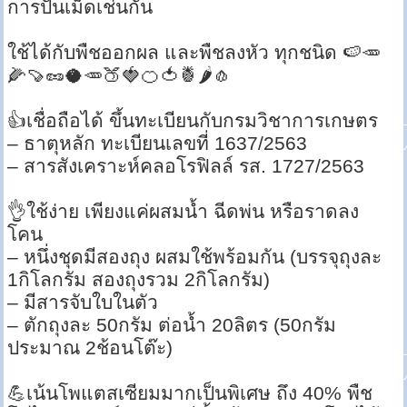
การปั้นเม็ดเช่นกัน
ใช้ได้กับพืชออกผล และพืชลงหัว ทุกชนิด 🍉🥕
🌽🍠🥜🥥🥕🍑🍓🍊🍅🍍🌶🧄
👍เชื่อถือได้ ขึ้นทะเบียนกับกรมวิชาการเกษตร
– ธาตุหลัก ทะเบียนเลขที่ 1637/2563
– สารสังเคราะห์คลอโรฟิลล์ รส. 1727/2563
👌ใช้ง่าย เพียงแค่ผสมน้ำ ฉีดพ่น หรือราดลง
โคน
– หนึ่งชุดมีสองถุง ผสมใช้พร้อมกัน (บรรจุถุงละ
1กิโลกรัม สองถุงรวม 2กิโลกรัม)
– มีสารจับใบในตัว
– ตักถุงละ 50กรัม ต่อน้ำ 20ลิตร (50กรัม
ประมาณ 2ช้อนโต๊ะ)
💪เน้นโพแตสเซียมมากเป็นพิเศษ ถึง 40% พืช