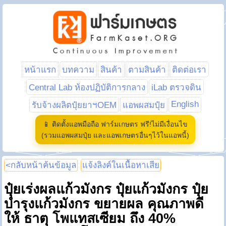
หน้าแรก
บทความ
สินค้า
ตามสินค้า
ติดต่อเรา
Central Lab ห้องปฏิบัติการกลาง
iLab ตรวจดิน
English
รับจ้างผลิตปุ๋ยยาฯOEM
แอพผสมปุ๋ย
📱 ติดตั้งแอพมือถือ ฟาร์มเกษตร ฟรี!ไม่มีเงื่อนไข
(รวมแอพผสมปุ๋ย และแอพเกษตรอื่นๆไว้ในแอพนี้)
<กลับหน้าค้นข้อมูล
แจ้งลิงค์ในเนื้อหาเสีย
ปุ๋ยเร่งผลแก้วมังกร ปุ๋ยแก้วมังกร ปุ๋ย
บำรุงแก้วมังกร ขยายผล คุณภาพดี
ให้ ธาตุ โพแทสเซียม ถึง 40%