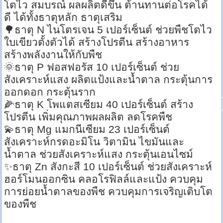
โตไว สมบรณ์ ผลผลิตดีขึ้น ต้านทานต่อโรคได้
ดี ได้ทั้งธาตุหลัก ธาตุเสริม
🌳ธาตุ N ไนโตรเจน 5 เปอร์เซ็นต์ ช่วยพืชโตไว
ใบเขียวตั้งตัวได้ สร้างโปรตีน สร้างอาหาร
สร้างพลังงานให้กับพืช
🌞ธาตุ P ฟอสฟอรัส 10 เปอร์เซ็นต์ ช่วย
สังเคราะห์แสง ผลิตแป้งและน้ำตาล กระตุ้นการ
ออกดอก กระตุ้นราก
🌽ธาตุ K โพแตสเซียม 40 เปอร์เซ็นต์ สร้าง
โปรตีน เพิ่มคุณภาพผลผลิต ลดโรคพืช
💫ธาตุ Mg แมกนีเซียม 23 เปอร์เซ็นต์
สังเคราะห์กรดอะมิโน วิตามิน ไขมันและ
น้ำตาล ช่วยสังเคราะห์แสง กระตุ้นเอนไซม์
✨ธาตุ Zn สังกะสี 10 เปอร์เซ็นต์ ช่วยสังเคราะห์
ฮอร์โมนออกซิน คลอโรฟิลล์และแป้ง ควบคุม
การย่อยน้ำตาลของพืช ควบคุมการเจริญเติบโต
ของพืช