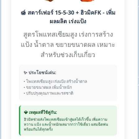
🍯 สตาร์เฟอร์ 15-5-30 + ฮิวมิคFK - เพิ่ม
ผลผลิต เร่งแป้ง
สูตรโพแทสเซียมสูง เร่งการสร้าง
แป้ง น้ำตาล ขยายขนาดผล เหมาะ
สำหรับช่วงเก็บเกี่ยว
✨ ประโยชน์เด่น:
• โพแทสเซียมสูง เร่งแป้ง สร้างน้ำตาล
• ขยายขนาดผล เพิ่มน้ำหนัก
• ปรับปรุงคุณภาพและรสชาติ
💎 เหตุผลที่ใช้คู่กัน:
ฮิวมิคช่วยส่งโพแทสเซียมเข้าสู่ผลได้เร็วขึ้น เพิ่มความ
หวาน แป้ง และน้ำหนักผลมากกว่าใช้เดี่ยว ผสมฉีดพ่น
พร้อมกันได้ทุกครั้ง