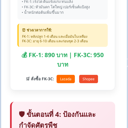
• FK-1: เร่งโต ต้นแข็งแรง ทนแล้ง
• FK-3C: หัวมันดก โตใหญ่ เปอร์เซ็นต์แป้งสูง
• น้ำหนักต่อต้นเพิ่มขึ้นมาก
⏰ ช่วงเวลาการใช้:
FK-1: หลังปลูก 1-4 เดือน และเมื่อมันใบเหลือง
FK-3C: อายุ 6-10 เดือน และก่อนขุด 2-3 เดือน
💰 FK-1: 890 บาท | FK-3C: 950
บาท
🛒 สั่งซื้อ FK-3C:
Lazada
Shopee
🛡️ ขั้นตอนที่ 4: ป้องกันและ
กำจัดศัตรูพืช