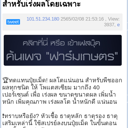
สำหรับเร่งผลโดยเฉพาะ
101.51.234.180
2565/02/08 21:53:16 , View:
tweet
3937,
e
🏆ทดแทนปุ๋ยเม็ด! ผลโตแน่นอน สำหรับพืชออก
ผลทุกชนิด ให้ โพแตสเซียม มากถึง 40
เปอร์เซนต์ เพื่อ เร่งผล ขนาดขนาดผล เพิ่มน้ำ
หนัก เพิ่มคุณภาพ เร่งผลโต น้ำหนักดี แน่นอน
❗ทราบหรือยัง? หัวเชื้อ ธาตุหลัก ธาตุรอง ธาตุ
เสริมเหล่านี้ ใช้สเปรย์ลงบนปุ๋ยเม็ด ในขั้นตอน