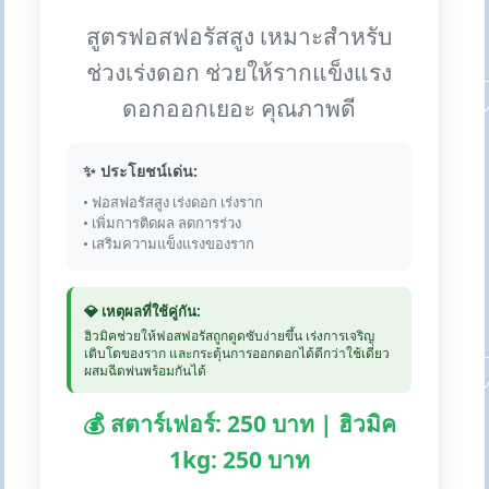
สูตรฟอสฟอรัสสูง เหมาะสำหรับ
ช่วงเร่งดอก ช่วยให้รากแข็งแรง
ดอกออกเยอะ คุณภาพดี
✨ ประโยชน์เด่น:
• ฟอสฟอรัสสูง เร่งดอก เร่งราก
• เพิ่มการติดผล ลดการร่วง
• เสริมความแข็งแรงของราก
💎 เหตุผลที่ใช้คู่กัน:
ฮิวมิคช่วยให้ฟอสฟอรัสถูกดูดซับง่ายขึ้น เร่งการเจริญ
เติบโตของราก และกระตุ้นการออกดอกได้ดีกว่าใช้เดี่ยว
ผสมฉีดพ่นพร้อมกันได้
💰 สตาร์เฟอร์: 250 บาท | ฮิวมิค
1kg: 250 บาท