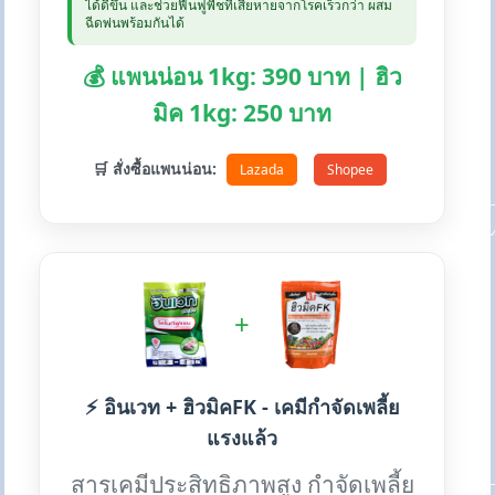
ได้ดีขึ้น และช่วยฟื้นฟูพืชที่เสียหายจากโรคเร็วกว่า ผสม
ฉีดพ่นพร้อมกันได้
💰 แพนน่อน 1kg: 390 บาท | ฮิว
มิค 1kg: 250 บาท
🛒 สั่งซื้อแพนน่อน:
Lazada
Shopee
+
⚡ อินเวท + ฮิวมิคFK - เคมีกำจัดเพลี้ย
แรงแล้ว
สารเคมีประสิทธิภาพสูง กำจัดเพลี้ย