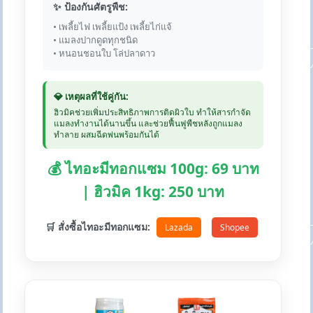
✨ ป้องกันศัตรูพืช:
• เพลี้ยไฟ เพลี้ยแป้ง เพลี้ยไก่แจ้
• แมลงปากดูดทุกชนิด
• หนอนชอนใบ โล่ปลาดาว
💎 เหตุผลที่ใช้คู่กัน:
ฮิวมิคช่วยเพิ่มประสิทธิภาพการติดผิวใบ ทำให้สารกำจัด
แมลงทำงานได้นานขึ้น และช่วยฟื้นฟูพืชหลังถูกแมลง
ทำลาย ผสมฉีดพ่นพร้อมกันได้
💰 ไทอะมีทอกแซม 100g: 69 บาท
| ฮิวมิค 1kg: 250 บาท
🛒 สั่งซื้อไทอะมีทอกแซม:
Lazada
Shopee