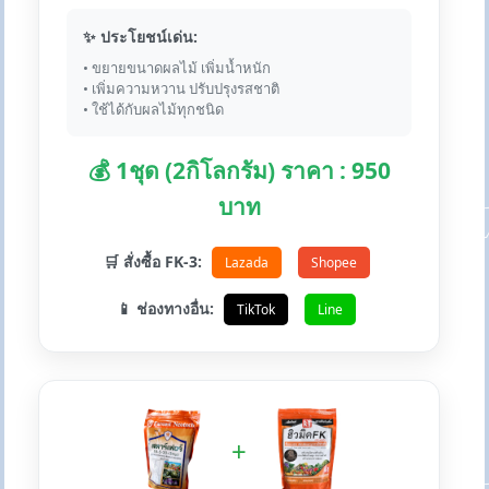
✨ ประโยชน์เด่น:
• ขยายขนาดผลไม้ เพิ่มน้ำหนัก
• เพิ่มความหวาน ปรับปรุงรสชาติ
• ใช้ได้กับผลไม้ทุกชนิด
💰 1ชุด (2กิโลกรัม) ราคา : 950
บาท
🛒 สั่งซื้อ FK-3:
Lazada
Shopee
📱 ช่องทางอื่น:
TikTok
Line
+