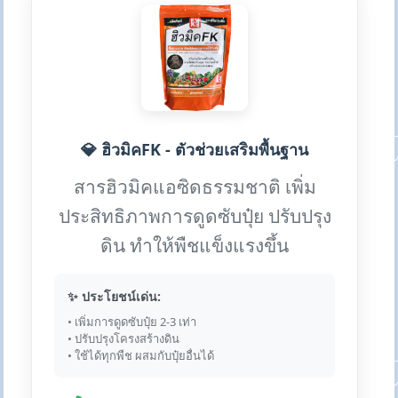
💎 ฮิวมิคFK - ตัวช่วยเสริมพื้นฐาน
สารฮิวมิคแอซิดธรรมชาติ เพิ่ม
ประสิทธิภาพการดูดซับปุ๋ย ปรับปรุง
ดิน ทำให้พืชแข็งแรงขึ้น
✨ ประโยชน์เด่น:
• เพิ่มการดูดซับปุ๋ย 2-3 เท่า
• ปรับปรุงโครงสร้างดิน
• ใช้ได้ทุกพืช ผสมกับปุ๋ยอื่นได้