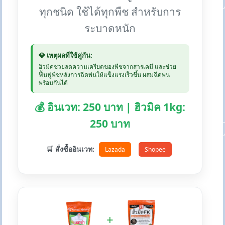
ทุกชนิด ใช้ได้ทุกพืช สำหรับการ
ระบาดหนัก
💎 เหตุผลที่ใช้คู่กัน:
ฮิวมิคช่วยลดความเครียดของพืชจากสารเคมี และช่วย
ฟื้นฟูพืชหลังการฉีดพ่นให้แข็งแรงเร็วขึ้น ผสมฉีดพ่น
พร้อมกันได้
💰 อินเวท: 250 บาท | ฮิวมิค 1kg:
250 บาท
🛒 สั่งซื้ออินเวท:
Lazada
Shopee
+