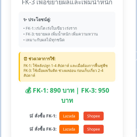
FK-3 เพื่อขยายผลและเพิ่มน้ำหนัก
✨ ประโยชน์คู่:
• FK-1: เร่งโต เร่งใบเขียว เร่งราก
• FK-3: ขยายผล เพิ่มน้ำหนัก เพิ่มความหวาน
• เหมาะกับผลไม้ทุกชนิด
⏰ ช่วงเวลาการใช้:
FK-1: ใช้หลังปลูก 1-4 สัปดาห์ และเมื่อต้องการฟื้นฟูพืช
FK-3: ใช้เมื่อผลเริ่มติด ช่วงผลอ่อน ก่อนเก็บเกี่ยว 2-4
สัปดาห์
💰 FK-1: 890 บาท | FK-3: 950
บาท
🛒 สั่งซื้อ FK-1:
Lazada
Shopee
🛒 สั่งซื้อ FK-3:
Lazada
Shopee