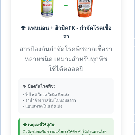
+
🍄 แพนน่อน + ฮิวมิคFK - กำจัดโรคเชื้อ
รา
สารป้องกันกำจัดโรคพืชจากเชื้อรา
หลายชนิด เหมาะสำหรับทุกพืช
ใช้ได้ตลอดปี
✨ ป้องกันโรคพืช:
• ใบไหม้ ใบจุด ใบติด กิ่งแห้ง
• ราน้ำค้าง ราสนิม ไปทอปธอร่า
• แอนแทรคโนส กุ้งแห้ง
💎 เหตุผลที่ใช้คู่กัน:
ฮิวมิคช่วยเสริมความแข็งแรงให้พืช ทำให้ต้านทานโรค