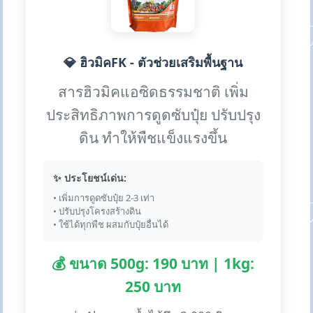
💎 ฮิวมิคFK - ตัวช่วยเสริมพื้นฐาน
สารฮิวมิคแอซิดธรรมชาติ เพิ่ม
ประสิทธิภาพการดูดซับปุ๋ย ปรับปรุง
ดิน ทำให้พืชแข็งแรงขึ้น
✨ ประโยชน์เด่น:
• เพิ่มการดูดซับปุ๋ย 2-3 เท่า
• ปรับปรุงโครงสร้างดิน
• ใช้ได้ทุกพืช ผสมกับปุ๋ยอื่นได้
💰 ขนาด 500g: 190 บาท | 1kg:
250 บาท