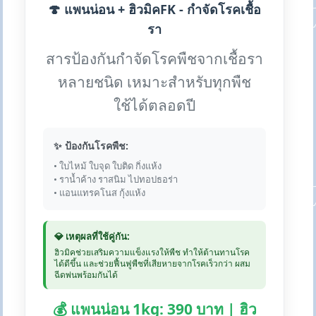
🍄 แพนน่อน + ฮิวมิคFK - กำจัดโรคเชื้อ
รา
สารป้องกันกำจัดโรคพืชจากเชื้อรา
หลายชนิด เหมาะสำหรับทุกพืช
ใช้ได้ตลอดปี
✨ ป้องกันโรคพืช:
• ใบไหม้ ใบจุด ใบติด กิ่งแห้ง
• ราน้ำค้าง ราสนิม ไปทอปธอร่า
• แอนแทรคโนส กุ้งแห้ง
💎 เหตุผลที่ใช้คู่กัน:
ฮิวมิคช่วยเสริมความแข็งแรงให้พืช ทำให้ต้านทานโรค
ได้ดีขึ้น และช่วยฟื้นฟูพืชที่เสียหายจากโรคเร็วกว่า ผสม
ฉีดพ่นพร้อมกันได้
💰 แพนน่อน 1kg: 390 บาท | ฮิว