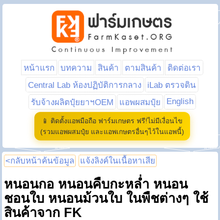
หน้าแรก
บทความ
สินค้า
ตามสินค้า
ติดต่อเรา
Central Lab ห้องปฏิบัติการกลาง
iLab ตรวจดิน
English
รับจ้างผลิตปุ๋ยยาฯOEM
แอพผสมปุ๋ย
📱 ติดตั้งแอพมือถือ ฟาร์มเกษตร ฟรี!ไม่มีเงื่อนไข
(รวมแอพผสมปุ๋ย และแอพเกษตรอื่นๆไว้ในแอพนี้)
<กลับหน้าค้นข้อมูล
แจ้งลิงค์ในเนื้อหาเสีย
หนอนกอ หนอนคืบกะหล่ำ หนอน
ชอนใบ หนอนม้วนใบ ในพืชต่างๆ ใช้
สินค้าจาก FK