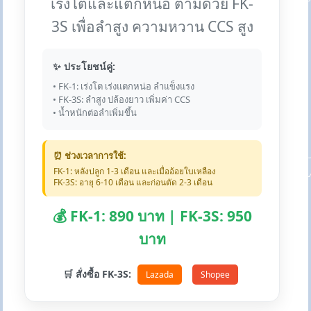
เร่งโตและแตกหน่อ ตามด้วย FK-
3S เพื่อลำสูง ความหวาน CCS สูง
✨ ประโยชน์คู่:
• FK-1: เร่งโต เร่งแตกหน่อ ลำแข็งแรง
• FK-3S: ลำสูง ปล้องยาว เพิ่มค่า CCS
• น้ำหนักต่อลำเพิ่มขึ้น
⏰ ช่วงเวลาการใช้:
FK-1: หลังปลูก 1-3 เดือน และเมื่ออ้อยใบเหลือง
FK-3S: อายุ 6-10 เดือน และก่อนตัด 2-3 เดือน
💰 FK-1: 890 บาท | FK-3S: 950
บาท
🛒 สั่งซื้อ FK-3S:
Lazada
Shopee