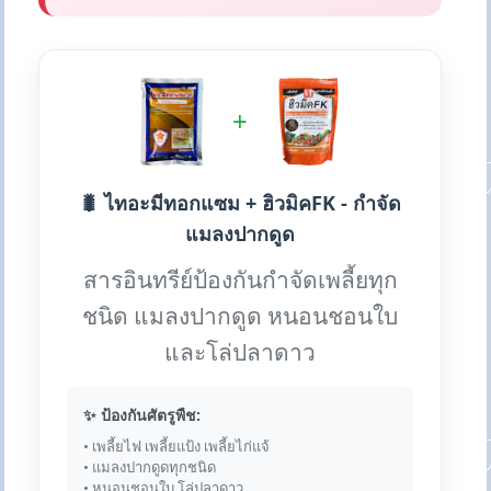
+
🐛 ไทอะมีทอกแซม + ฮิวมิคFK - กำจัด
แมลงปากดูด
สารอินทรีย์ป้องกันกำจัดเพลี้ยทุก
ชนิด แมลงปากดูด หนอนชอนใบ
และโล่ปลาดาว
✨ ป้องกันศัตรูพืช:
• เพลี้ยไฟ เพลี้ยแป้ง เพลี้ยไก่แจ้
• แมลงปากดูดทุกชนิด
• หนอนชอนใบ โล่ปลาดาว