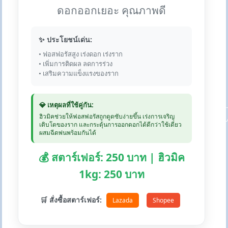
ดอกออกเยอะ คุณภาพดี
✨ ประโยชน์เด่น:
• ฟอสฟอรัสสูง เร่งดอก เร่งราก
• เพิ่มการติดผล ลดการร่วง
• เสริมความแข็งแรงของราก
💎 เหตุผลที่ใช้คู่กัน:
ฮิวมิคช่วยให้ฟอสฟอรัสถูกดูดซับง่ายขึ้น เร่งการเจริญ
เติบโตของราก และกระตุ้นการออกดอกได้ดีกว่าใช้เดี่ยว
ผสมฉีดพ่นพร้อมกันได้
💰 สตาร์เฟอร์: 250 บาท | ฮิวมิค
1kg: 250 บาท
🛒 สั่งซื้อสตาร์เฟอร์:
Lazada
Shopee