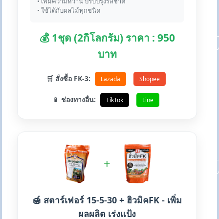
• เพิ่มความหวาน ปรับปรุงรสชาติ
• ใช้ได้กับผลไม้ทุกชนิด
💰 1ชุด (2กิโลกรัม) ราคา : 950
บาท
🛒 สั่งซื้อ FK-3:
Lazada
Shopee
📱 ช่องทางอื่น:
TikTok
Line
+
🍯 สตาร์เฟอร์ 15-5-30 + ฮิวมิคFK - เพิ่ม
ผลผลิต เร่งแป้ง