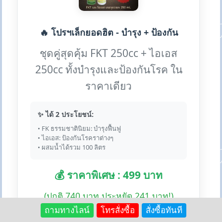
🔥 โปรฯเล็กยอดฮิต - บำรุง + ป้องกัน
ชุดคู่สุดคุ้ม FKT 250cc + ไอเอส
250cc ทั้งบำรุงและป้องกันโรค ใน
ราคาเดียว
✨ ได้ 2 ประโยชน์:
• FK ธรรมชาตินิยม: บำรุงฟื้นฟู
• ไอเอส: ป้องกันโรคราต่างๆ
• ผสมน้ำได้รวม 100 ลิตร
💰 ราคาพิเศษ : 499 บาท
(ปกติ 740 บาท ประหยัด 241 บาท!)
ถามทางไลน์
โทรสั่งซื้อ
สั่งซื้อทันที
🛒 สั่งซื้อโปรพิเศษ:
Lazada
Shopee