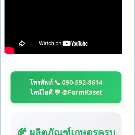
โทรศัพท์
📞 090-592-8614
ไลน์ไอดี
💬 @FarmKaset
🌾 ผลิตภัณฑ์เกษตรครบ