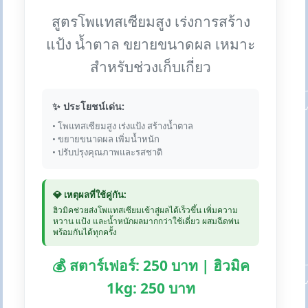
สูตรโพแทสเซียมสูง เร่งการสร้าง
แป้ง น้ำตาล ขยายขนาดผล เหมาะ
สำหรับช่วงเก็บเกี่ยว
✨ ประโยชน์เด่น:
• โพแทสเซียมสูง เร่งแป้ง สร้างน้ำตาล
• ขยายขนาดผล เพิ่มน้ำหนัก
• ปรับปรุงคุณภาพและรสชาติ
💎 เหตุผลที่ใช้คู่กัน:
ฮิวมิคช่วยส่งโพแทสเซียมเข้าสู่ผลได้เร็วขึ้น เพิ่มความ
หวาน แป้ง และน้ำหนักผลมากกว่าใช้เดี่ยว ผสมฉีดพ่น
พร้อมกันได้ทุกครั้ง
💰 สตาร์เฟอร์: 250 บาท | ฮิวมิค
1kg: 250 บาท