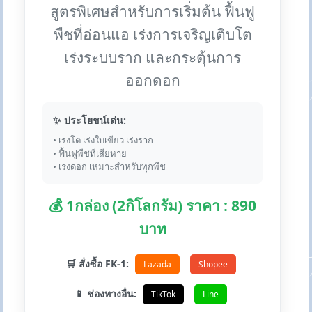
สูตรพิเศษสำหรับการเริ่มต้น ฟื้นฟู
พืชที่อ่อนแอ เร่งการเจริญเติบโต
เร่งระบบราก และกระตุ้นการ
ออกดอก
✨ ประโยชน์เด่น:
• เร่งโต เร่งใบเขียว เร่งราก
• ฟื้นฟูพืชที่เสียหาย
• เร่งดอก เหมาะสำหรับทุกพืช
💰 1กล่อง (2กิโลกรัม) ราคา : 890
บาท
🛒 สั่งซื้อ FK-1:
Lazada
Shopee
📱 ช่องทางอื่น:
TikTok
Line