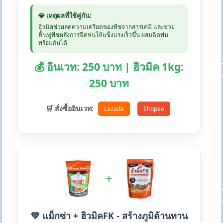
💎 เหตุผลที่ใช้คู่กัน:
ฮิวมิคช่วยลดความเครียดของพืชจากสารเคมี และช่วย
ฟื้นฟูพืชหลังการฉีดพ่นให้แข็งแรงเร็วขึ้น ผสมฉีดพ่น
พร้อมกันได้
💰 อินเวท: 250 บาท | ฮิวมิค 1kg:
250 บาท
🛒 สั่งซื้ออินเวท:
Lazada
Shopee
+
💚 แม็กซ่า + ฮิวมิคFK - สร้างภูมิต้านทาน