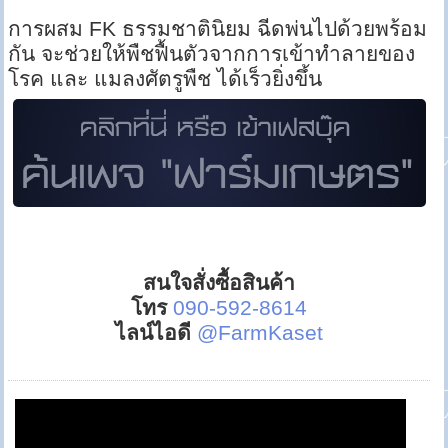
การผสม FK ธรรมชาตินิยม ฉีดพ่นไปด้วยพร้อม
กัน จะช่วยให้พืชฟื้นตัวจากการเข้าทำลายของ
โรค และ แมลงศัตรูพืช ได้เร็วยิ่งขึ้น
สนใจสั่งซื้อสินค้า
โทร
090-592-8614
ไลน์ไอดี
@FarmKaset