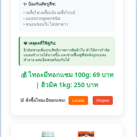
✨ ป้องกันศัตรูพืช:
• เพลี้ยไฟ เพลี้ยแป้ง เพลี้ยไก่แจ้
• แมลงปากดูดทุกชนิด
• หนอนชอนใบ โล่ปลาดาว
💎 เหตุผลที่ใช้คู่กัน:
ฮิวมิคช่วยเพิ่มประสิทธิภาพการติดผิวใบ ทำให้สารกำจัด
แมลงทำงานได้นานขึ้น และช่วยฟื้นฟูพืชหลังถูกแมลง
ทำลาย ผสมฉีดพ่นพร้อมกันได้
💰 ไทอะมีทอกแซม 100g: 69 บาท
| ฮิวมิค 1kg: 250 บาท
🛒 สั่งซื้อไทอะมีทอกแซม:
Lazada
Shopee