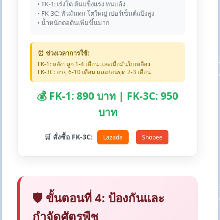
• FK-1: เร่งโต ต้นแข็งแรง ทนแล้ง
• FK-3C: หัวมันดก โตใหญ่ เปอร์เซ็นต์แป้งสูง
• น้ำหนักต่อต้นเพิ่มขึ้นมาก
⏰ ช่วงเวลาการใช้:
FK-1: หลังปลูก 1-4 เดือน และเมื่อมันใบเหลือง
FK-3C: อายุ 6-10 เดือน และก่อนขุด 2-3 เดือน
💰 FK-1: 890 บาท | FK-3C: 950
บาท
🛒 สั่งซื้อ FK-3C:
Lazada
Shopee
🛡️ ขั้นตอนที่ 4: ป้องกันและ
กำจัดศัตรูพืช