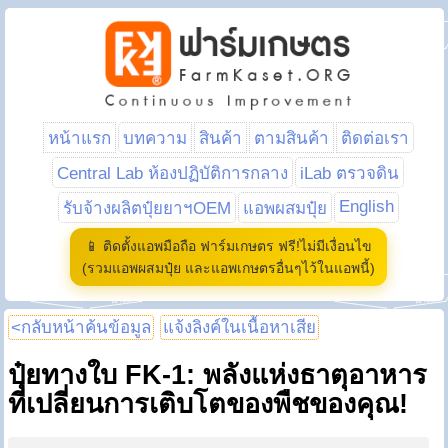
หน้าแรก
บทความ
สินค้า
ตามสินค้า
ติดต่อเรา
Central Lab ห้องปฏิบัติการกลาง
iLab ตรวจดิน
English
รับจ้างผลิตปุ๋ยยาฯOEM
แอพผสมปุ๋ย
📱 ติดตั้งแอพมือถือ ฟาร์มเกษตร ฟรี!ไม่มีเงื่อนไข
(รวมแอพผสมปุ๋ย และแอพเกษตรอื่นๆไว้ในแอพนี้)
<กลับหน้าค้นข้อมูล
แจ้งลิงค์ในเนื้อหาเสีย
ปุ๋ยทางใบ FK-1: พลังแห่งธาตุอาหาร
ที่เปลี่ยนการเติบโตของพืชของคุณ!