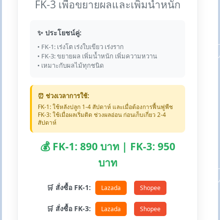
FK-3 เพื่อขยายผลและเพิ่มน้ำหนัก
✨ ประโยชน์คู่:
• FK-1: เร่งโต เร่งใบเขียว เร่งราก
• FK-3: ขยายผล เพิ่มน้ำหนัก เพิ่มความหวาน
• เหมาะกับผลไม้ทุกชนิด
⏰ ช่วงเวลาการใช้:
FK-1: ใช้หลังปลูก 1-4 สัปดาห์ และเมื่อต้องการฟื้นฟูพืช
FK-3: ใช้เมื่อผลเริ่มติด ช่วงผลอ่อน ก่อนเก็บเกี่ยว 2-4
สัปดาห์
💰 FK-1: 890 บาท | FK-3: 950
บาท
🛒 สั่งซื้อ FK-1:
Lazada
Shopee
🛒 สั่งซื้อ FK-3:
Lazada
Shopee