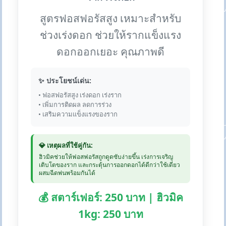
สูตรฟอสฟอรัสสูง เหมาะสำหรับ
ช่วงเร่งดอก ช่วยให้รากแข็งแรง
ดอกออกเยอะ คุณภาพดี
✨ ประโยชน์เด่น:
• ฟอสฟอรัสสูง เร่งดอก เร่งราก
• เพิ่มการติดผล ลดการร่วง
• เสริมความแข็งแรงของราก
💎 เหตุผลที่ใช้คู่กัน:
ฮิวมิคช่วยให้ฟอสฟอรัสถูกดูดซับง่ายขึ้น เร่งการเจริญ
เติบโตของราก และกระตุ้นการออกดอกได้ดีกว่าใช้เดี่ยว
ผสมฉีดพ่นพร้อมกันได้
💰 สตาร์เฟอร์: 250 บาท | ฮิวมิค
1kg: 250 บาท