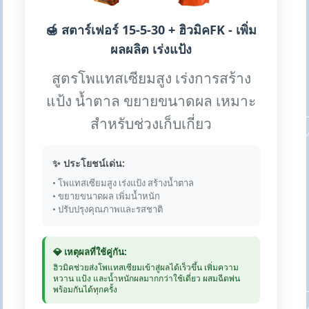
🍯 สตาร์เฟอร์ 15-5-30 + ฮิวมิคFK - เพิ่ม
ผลผลิต เร่งแป้ง
สูตรโพแทสเซียมสูง เร่งการสร้าง
แป้ง น้ำตาล ขยายขนาดผล เหมาะ
สำหรับช่วงเก็บเกี่ยว
✨ ประโยชน์เด่น:
• โพแทสเซียมสูง เร่งแป้ง สร้างน้ำตาล
• ขยายขนาดผล เพิ่มน้ำหนัก
• ปรับปรุงคุณภาพและรสชาติ
💎 เหตุผลที่ใช้คู่กัน:
ฮิวมิคช่วยส่งโพแทสเซียมเข้าสู่ผลได้เร็วขึ้น เพิ่มความ
หวาน แป้ง และน้ำหนักผลมากกว่าใช้เดี่ยว ผสมฉีดพ่น
พร้อมกันได้ทุกครั้ง