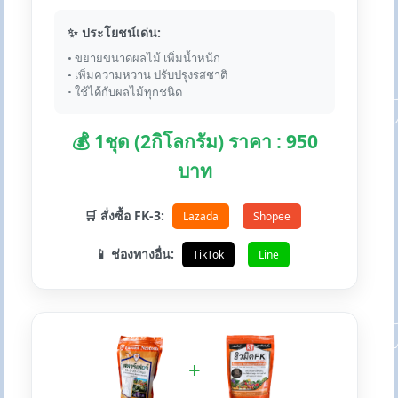
✨ ประโยชน์เด่น:
• ขยายขนาดผลไม้ เพิ่มน้ำหนัก
• เพิ่มความหวาน ปรับปรุงรสชาติ
• ใช้ได้กับผลไม้ทุกชนิด
💰 1ชุด (2กิโลกรัม) ราคา : 950
บาท
🛒 สั่งซื้อ FK-3:
Lazada
Shopee
📱 ช่องทางอื่น:
TikTok
Line
+