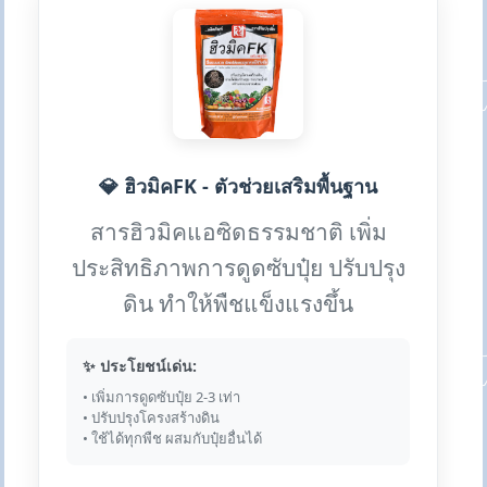
💎 ฮิวมิคFK - ตัวช่วยเสริมพื้นฐาน
สารฮิวมิคแอซิดธรรมชาติ เพิ่ม
ประสิทธิภาพการดูดซับปุ๋ย ปรับปรุง
ดิน ทำให้พืชแข็งแรงขึ้น
✨ ประโยชน์เด่น:
• เพิ่มการดูดซับปุ๋ย 2-3 เท่า
• ปรับปรุงโครงสร้างดิน
• ใช้ได้ทุกพืช ผสมกับปุ๋ยอื่นได้