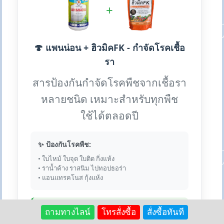
+
🍄 แพนน่อน + ฮิวมิคFK - กำจัดโรคเชื้อ
รา
สารป้องกันกำจัดโรคพืชจากเชื้อรา
หลายชนิด เหมาะสำหรับทุกพืช
ใช้ได้ตลอดปี
✨ ป้องกันโรคพืช:
• ใบไหม้ ใบจุด ใบติด กิ่งแห้ง
• ราน้ำค้าง ราสนิม ไปทอปธอร่า
• แอนแทรคโนส กุ้งแห้ง
💎 เหตุผลที่ใช้คู่กัน:
ถามทางไลน์
โทรสั่งซื้อ
สั่งซื้อทันที
ฮิวมิคช่วยเสริมความแข็งแรงให้พืช ทำให้ต้านทานโรค