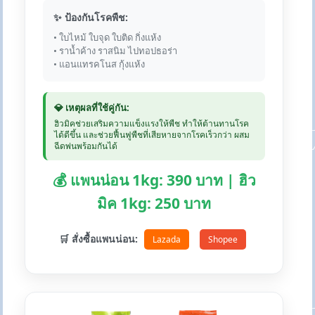
✨ ป้องกันโรคพืช:
• ใบไหม้ ใบจุด ใบติด กิ่งแห้ง
• ราน้ำค้าง ราสนิม ไปทอปธอร่า
• แอนแทรคโนส กุ้งแห้ง
💎 เหตุผลที่ใช้คู่กัน:
ฮิวมิคช่วยเสริมความแข็งแรงให้พืช ทำให้ต้านทานโรค
ได้ดีขึ้น และช่วยฟื้นฟูพืชที่เสียหายจากโรคเร็วกว่า ผสม
ฉีดพ่นพร้อมกันได้
💰 แพนน่อน 1kg: 390 บาท | ฮิว
มิค 1kg: 250 บาท
🛒 สั่งซื้อแพนน่อน:
Lazada
Shopee