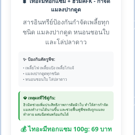
🐛 ไทอะมีทอกแซม + ฮิวมิคFK - กำจัด
แมลงปากดูด
สารอินทรีย์ป้องกันกำจัดเพลี้ยทุก
ชนิด แมลงปากดูด หนอนชอนใบ
และโล่ปลาดาว
✨ ป้องกันศัตรูพืช:
• เพลี้ยไฟ เพลี้ยแป้ง เพลี้ยไก่แจ้
• แมลงปากดูดทุกชนิด
• หนอนชอนใบ โล่ปลาดาว
💎 เหตุผลที่ใช้คู่กัน:
ฮิวมิคช่วยเพิ่มประสิทธิภาพการติดผิวใบ ทำให้สารกำจัด
แมลงทำงานได้นานขึ้น และช่วยฟื้นฟูพืชหลังถูกแมลง
ทำลาย ผสมฉีดพ่นพร้อมกันได้
💰 ไทอะมีทอกแซม 100g: 69 บาท