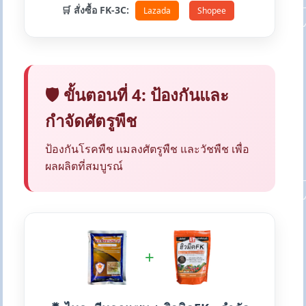
🛒 สั่งซื้อ FK-3C:
Lazada
Shopee
🛡️ ขั้นตอนที่ 4: ป้องกันและ
กำจัดศัตรูพืช
ป้องกันโรคพืช แมลงศัตรูพืช และวัชพืช เพื่อ
ผลผลิตที่สมบูรณ์
+