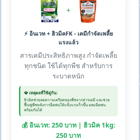
+
⚡ อินเวท + ฮิวมิคFK - เคมีกำจัดเพลี้ย
แรงแล้ว
สารเคมีประสิทธิภาพสูง กำจัดเพลี้ย
ทุกชนิด ใช้ได้ทุกพืช สำหรับการ
ระบาดหนัก
💎 เหตุผลที่ใช้คู่กัน:
ฮิวมิคช่วยลดความเครียดของพืชจากสารเคมี และช่วย
ฟื้นฟูพืชหลังการฉีดพ่นให้แข็งแรงเร็วขึ้น ผสมฉีดพ่น
พร้อมกันได้
💰 อินเวท: 250 บาท | ฮิวมิค 1kg:
250 บาท