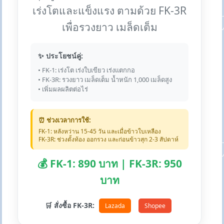
เร่งโตและแข็งแรง ตามด้วย FK-3R
เพื่อรวงยาว เมล็ดเต็ม
✨ ประโยชน์คู่:
• FK-1: เร่งโต เร่งใบเขียว เร่งแตกกอ
• FK-3R: รวงยาว เมล็ดเต็ม น้ำหนัก 1,000 เมล็ดสูง
• เพิ่มผลผลิตต่อไร่
⏰ ช่วงเวลาการใช้:
FK-1: หลังหว่าน 15-45 วัน และเมื่อข้าวใบเหลือง
FK-3R: ช่วงตั้งท้อง ออกรวง และก่อนข้าวสุก 2-3 สัปดาห์
💰 FK-1: 890 บาท | FK-3R: 950
บาท
🛒 สั่งซื้อ FK-3R:
Lazada
Shopee