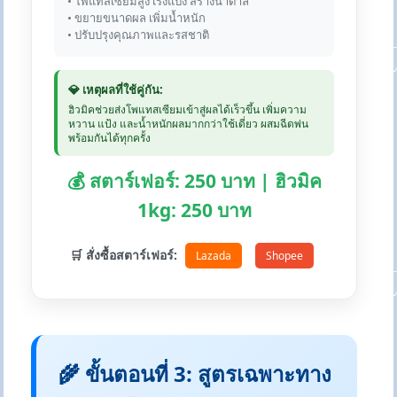
• โพแทสเซียมสูง เร่งแป้ง สร้างน้ำตาล
• ขยายขนาดผล เพิ่มน้ำหนัก
• ปรับปรุงคุณภาพและรสชาติ
💎 เหตุผลที่ใช้คู่กัน:
ฮิวมิคช่วยส่งโพแทสเซียมเข้าสู่ผลได้เร็วขึ้น เพิ่มความ
หวาน แป้ง และน้ำหนักผลมากกว่าใช้เดี่ยว ผสมฉีดพ่น
พร้อมกันได้ทุกครั้ง
💰 สตาร์เฟอร์: 250 บาท | ฮิวมิค
1kg: 250 บาท
🛒 สั่งซื้อสตาร์เฟอร์:
Lazada
Shopee
🌾 ขั้นตอนที่ 3: สูตรเฉพาะทาง