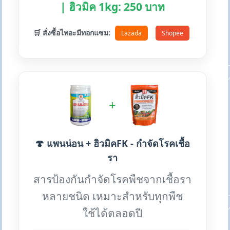
| ฮิวมิค 1kg: 250 บาท
🛒 สั่งซื้อไทอะมีทอกแซม:
Lazada
Shopee
+
🍄 แพนน่อน + ฮิวมิคFK - กำจัดโรคเชื้อ
รา
สารป้องกันกำจัดโรคพืชจากเชื้อรา
หลายชนิด เหมาะสำหรับทุกพืช
ใช้ได้ตลอดปี