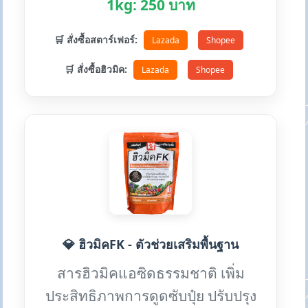
1kg: 250 บาท
🛒 สั่งซื้อสตาร์เฟอร์:
Lazada
Shopee
🛒 สั่งซื้อฮิวมิค:
Lazada
Shopee
💎 ฮิวมิคFK - ตัวช่วยเสริมพื้นฐาน
สารฮิวมิคแอซิดธรรมชาติ เพิ่ม
ประสิทธิภาพการดูดซับปุ๋ย ปรับปรุง