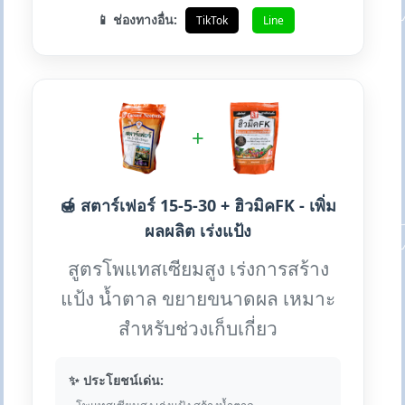
📱 ช่องทางอื่น:
TikTok
Line
+
🍯 สตาร์เฟอร์ 15-5-30 + ฮิวมิคFK - เพิ่ม
ผลผลิต เร่งแป้ง
สูตรโพแทสเซียมสูง เร่งการสร้าง
แป้ง น้ำตาล ขยายขนาดผล เหมาะ
สำหรับช่วงเก็บเกี่ยว
✨ ประโยชน์เด่น: