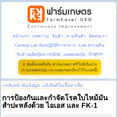
หน้าแรก
บทความ
สินค้า
ตามสินค้า
ติดต่อเรา
Central Lab ห้องปฏิบัติการกลาง
iLab ตรวจดิน
English
รับจ้างผลิตปุ๋ยยาฯOEM
แอพผสมปุ๋ย
📱 ติดตั้งแอพมือถือ ฟาร์มเกษตร ฟรี!ไม่มีเงื่อนไข
(รวมแอพผสมปุ๋ย และแอพเกษตรอื่นๆไว้ในแอพนี้)
<กลับหน้าค้นข้อมูล
แจ้งลิงค์ในเนื้อหาเสีย
การป้องกันและกำจัดโรคใบไหม้มัน
สำปะหลังด้วย ไอเอส และ FK-1