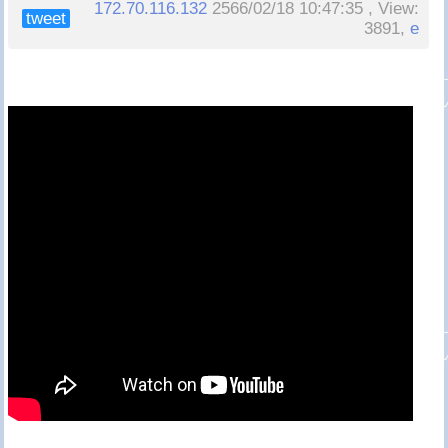
172.70.116.132
2566/02/18 10:47:35 , View:
tweet
3891,
e