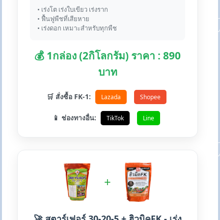
• เร่งโต เร่งใบเขียว เร่งราก
• ฟื้นฟูพืชที่เสียหาย
• เร่งดอก เหมาะสำหรับทุกพืช
💰 1กล่อง (2กิโลกรัม) ราคา : 890
บาท
🛒 สั่งซื้อ FK-1:
Lazada
Shopee
📱 ช่องทางอื่น:
TikTok
Line
+
🚀 สตาร์เฟอร์ 30-20-5 + ฮิวมิคFK - เร่ง