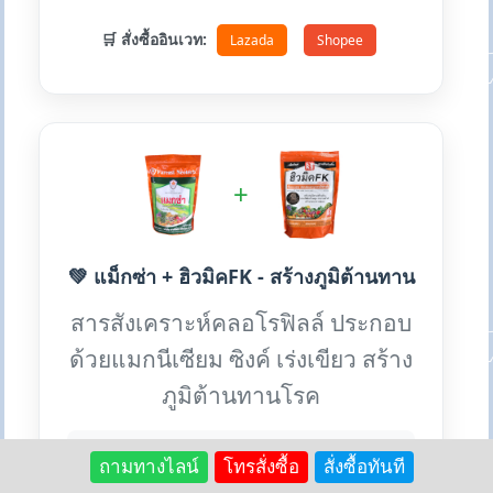
🛒 สั่งซื้ออินเวท:
Lazada
Shopee
+
💚 แม็กซ่า + ฮิวมิคFK - สร้างภูมิต้านทาน
สารสังเคราะห์คลอโรฟิลล์ ประกอบ
ด้วยแมกนีเซียม ซิงค์ เร่งเขียว สร้าง
ภูมิต้านทานโรค
✨ ประโยชน์เด่น:
ถามทางไลน์
โทรสั่งซื้อ
สั่งซื้อทันที
• เร่งใบเขียวเข้ม เพิ่มคลอโรฟิลล์