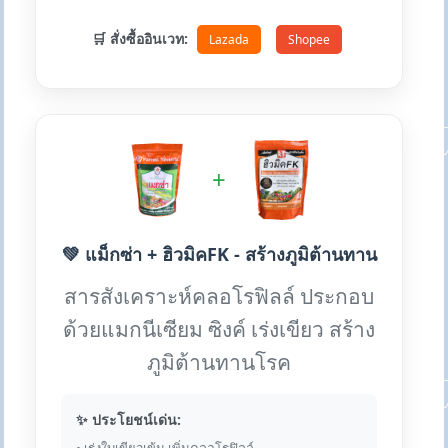
🛒 สั่งซื้ออินเวท:
Lazada
Shopee
+
💚 แม็กซ่า + ฮิวมิคFK - สร้างภูมิต้านทาน
สารสังเคราะห์คลอโรฟิลล์ ประกอบ
ด้วยแมกนีเซียม ซิงค์ เร่งเขียว สร้าง
ภูมิต้านทานโรค
✨ ประโยชน์เด่น: