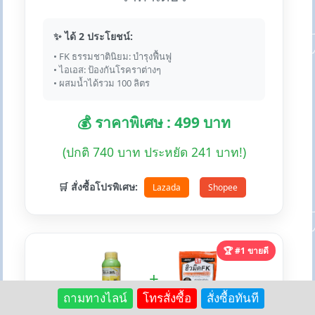
✨ ได้ 2 ประโยชน์:
• FK ธรรมชาตินิยม: บำรุงฟื้นฟู
• ไอเอส: ป้องกันโรคราต่างๆ
• ผสมน้ำได้รวม 100 ลิตร
💰 ราคาพิเศษ : 499 บาท
(ปกติ 740 บาท ประหยัด 241 บาท!)
🛒 สั่งซื้อโปรพิเศษ:
Lazada
Shopee
🏆 #1 ขายดี
+
ถามทางไลน์
โทรสั่งซื้อ
สั่งซื้อทันที