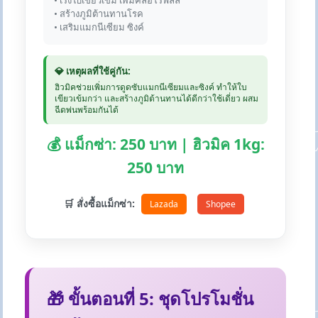
• เร่งใบเขียวเข้ม เพิ่มคลอโรฟิลล์
• สร้างภูมิต้านทานโรค
• เสริมแมกนีเซียม ซิงค์
💎 เหตุผลที่ใช้คู่กัน:
ฮิวมิคช่วยเพิ่มการดูดซับแมกนีเซียมและซิงค์ ทำให้ใบ
เขียวเข้มกว่า และสร้างภูมิต้านทานได้ดีกว่าใช้เดี่ยว ผสม
ฉีดพ่นพร้อมกันได้
💰 แม็กซ่า: 250 บาท | ฮิวมิค 1kg:
250 บาท
🛒 สั่งซื้อแม็กซ่า:
Lazada
Shopee
🎁 ขั้นตอนที่ 5: ชุดโปรโมชั่น