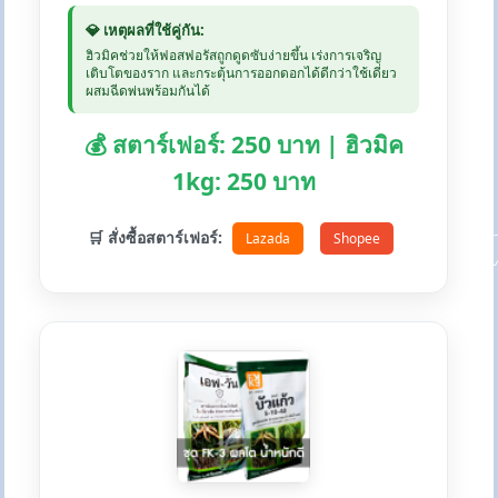
💎 เหตุผลที่ใช้คู่กัน:
ฮิวมิคช่วยให้ฟอสฟอรัสถูกดูดซับง่ายขึ้น เร่งการเจริญ
เติบโตของราก และกระตุ้นการออกดอกได้ดีกว่าใช้เดี่ยว
ผสมฉีดพ่นพร้อมกันได้
💰 สตาร์เฟอร์: 250 บาท | ฮิวมิค
1kg: 250 บาท
🛒 สั่งซื้อสตาร์เฟอร์:
Lazada
Shopee