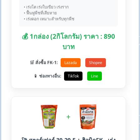
• เร่งโต เร่งใบเขียว เร่งราก
• ฟื้นฟูพืชที่เสียหาย
• เร่งดอก เหมาะสำหรับทุกพืช
💰 1กล่อง (2กิโลกรัม) ราคา : 890
บาท
🛒 สั่งซื้อ FK-1:
Lazada
Shopee
📱 ช่องทางอื่น:
TikTok
Line
+