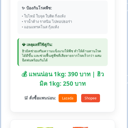
✨ ป้องกันโรคพืช:
• ใบไหม้ ใบจุด ใบติด กิ่งแห้ง
• ราน้ำค้าง ราสนิม ไปทอปธอร่า
• แอนแทรคโนส กุ้งแห้ง
💎 เหตุผลที่ใช้คู่กัน:
ฮิวมิคช่วยเสริมความแข็งแรงให้พืช ทำให้ต้านทานโรค
ได้ดีขึ้น และช่วยฟื้นฟูพืชที่เสียหายจากโรคเร็วกว่า ผสม
ฉีดพ่นพร้อมกันได้
💰 แพนน่อน 1kg: 390 บาท | ฮิว
มิค 1kg: 250 บาท
🛒 สั่งซื้อแพนน่อน:
Lazada
Shopee