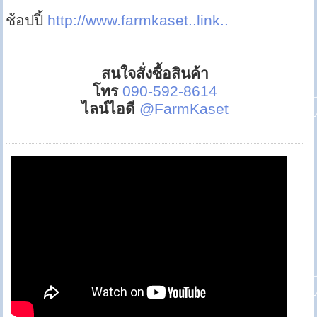
ช้อปปี้
http://www.farmkaset..link..
สนใจสั่งซื้อสินค้า
โทร
090-592-8614
ไลน์ไอดี
@FarmKaset