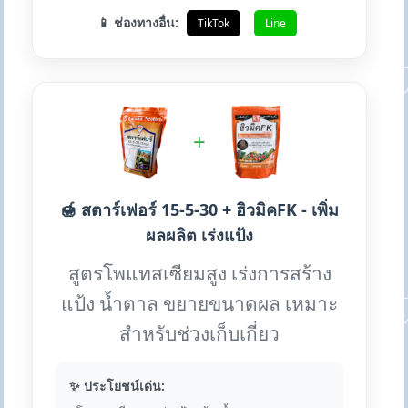
📱 ช่องทางอื่น:
TikTok
Line
+
🍯 สตาร์เฟอร์ 15-5-30 + ฮิวมิคFK - เพิ่ม
ผลผลิต เร่งแป้ง
สูตรโพแทสเซียมสูง เร่งการสร้าง
แป้ง น้ำตาล ขยายขนาดผล เหมาะ
สำหรับช่วงเก็บเกี่ยว
✨ ประโยชน์เด่น: