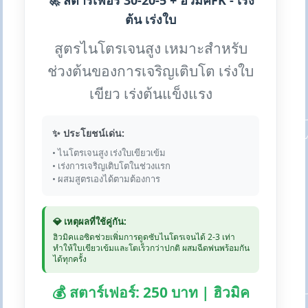
🚀 สตาร์เฟอร์ 30-20-5 + ฮิวมิคFK - เร่ง
ต้น เร่งใบ
สูตรไนโตรเจนสูง เหมาะสำหรับ
ช่วงต้นของการเจริญเติบโต เร่งใบ
เขียว เร่งต้นแข็งแรง
✨ ประโยชน์เด่น:
• ไนโตรเจนสูง เร่งใบเขียวเข้ม
• เร่งการเจริญเติบโตในช่วงแรก
• ผสมสูตรเองได้ตามต้องการ
💎 เหตุผลที่ใช้คู่กัน:
ฮิวมิคแอซิดช่วยเพิ่มการดูดซับไนโตรเจนได้ 2-3 เท่า
ทำให้ใบเขียวเข้มและโตเร็วกว่าปกติ ผสมฉีดพ่นพร้อมกัน
ได้ทุกครั้ง
💰 สตาร์เฟอร์: 250 บาท | ฮิวมิค