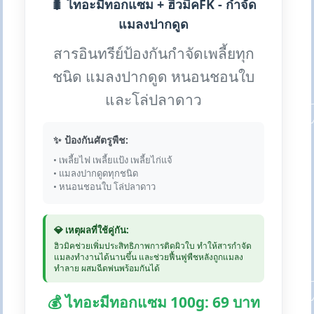
🐛 ไทอะมีทอกแซม + ฮิวมิคFK - กำจัด
แมลงปากดูด
สารอินทรีย์ป้องกันกำจัดเพลี้ยทุก
ชนิด แมลงปากดูด หนอนชอนใบ
และโล่ปลาดาว
✨ ป้องกันศัตรูพืช:
• เพลี้ยไฟ เพลี้ยแป้ง เพลี้ยไก่แจ้
• แมลงปากดูดทุกชนิด
• หนอนชอนใบ โล่ปลาดาว
💎 เหตุผลที่ใช้คู่กัน:
ฮิวมิคช่วยเพิ่มประสิทธิภาพการติดผิวใบ ทำให้สารกำจัด
แมลงทำงานได้นานขึ้น และช่วยฟื้นฟูพืชหลังถูกแมลง
ทำลาย ผสมฉีดพ่นพร้อมกันได้
💰 ไทอะมีทอกแซม 100g: 69 บาท