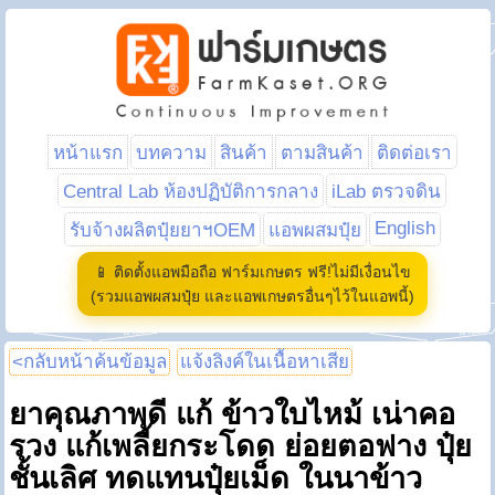
หน้าแรก
บทความ
สินค้า
ตามสินค้า
ติดต่อเรา
Central Lab ห้องปฏิบัติการกลาง
iLab ตรวจดิน
English
รับจ้างผลิตปุ๋ยยาฯOEM
แอพผสมปุ๋ย
📱 ติดตั้งแอพมือถือ ฟาร์มเกษตร ฟรี!ไม่มีเงื่อนไข
(รวมแอพผสมปุ๋ย และแอพเกษตรอื่นๆไว้ในแอพนี้)
<กลับหน้าค้นข้อมูล
แจ้งลิงค์ในเนื้อหาเสีย
ยาคุณภาพดี แก้ ข้าวใบไหม้ เน่าคอ
รวง แก้เพลี้ยกระโดด ย่อยตอฟาง ปุ๋ย
ชั้นเลิศ ทดแทนปุ๋ยเม็ด ในนาข้าว