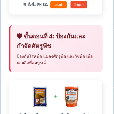
🛒 สั่งซื้อ FK-3C:
Lazada
Shopee
🛡️ ขั้นตอนที่ 4: ป้องกันและ
กำจัดศัตรูพืช
ป้องกันโรคพืช แมลงศัตรูพืช และวัชพืช เพื่อ
ผลผลิตที่สมบูรณ์
+