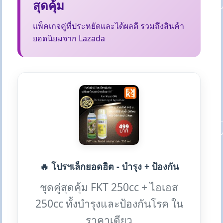
สุดคุ้ม
แพ็คเกจคู่ที่ประหยัดและได้ผลดี รวมถึงสินค้า
ยอดนิยมจาก Lazada
🔥 โปรฯเล็กยอดฮิต - บำรุง + ป้องกัน
ชุดคู่สุดคุ้ม FKT 250cc + ไอเอส
250cc ทั้งบำรุงและป้องกันโรค ใน
ราคาเดียว