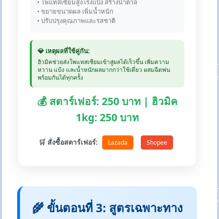
• โพแทสเซียมสูง เร่งแป้ง สร้างน้ำตาล
• ขยายขนาดผล เพิ่มน้ำหนัก
• ปรับปรุงคุณภาพและรสชาติ
💎 เหตุผลที่ใช้คู่กัน:
ฮิวมิคช่วยส่งโพแทสเซียมเข้าสู่ผลได้เร็วขึ้น เพิ่มความ
หวาน แป้ง และน้ำหนักผลมากกว่าใช้เดี่ยว ผสมฉีดพ่น
พร้อมกันได้ทุกครั้ง
💰 สตาร์เฟอร์: 250 บาท | ฮิวมิค
1kg: 250 บาท
🛒 สั่งซื้อสตาร์เฟอร์:
Lazada
Shopee
🌾 ขั้นตอนที่ 3: สูตรเฉพาะทาง