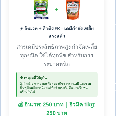
+
⚡ อินเวท + ฮิวมิคFK - เคมีกำจัดเพลี้ย
แรงแล้ว
สารเคมีประสิทธิภาพสูง กำจัดเพลี้ย
ทุกชนิด ใช้ได้ทุกพืช สำหรับการ
ระบาดหนัก
💎 เหตุผลที่ใช้คู่กัน:
ฮิวมิคช่วยลดความเครียดของพืชจากสารเคมี และช่วย
ฟื้นฟูพืชหลังการฉีดพ่นให้แข็งแรงเร็วขึ้น ผสมฉีดพ่น
พร้อมกันได้
💰 อินเวท: 250 บาท | ฮิวมิค 1kg:
250 บาท