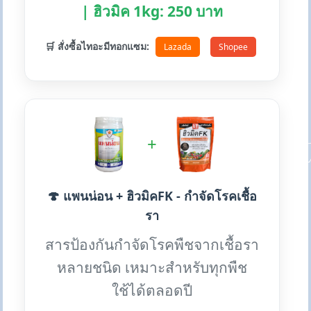
| ฮิวมิค 1kg: 250 บาท
🛒 สั่งซื้อไทอะมีทอกแซม:
Lazada
Shopee
+
🍄 แพนน่อน + ฮิวมิคFK - กำจัดโรคเชื้อ
รา
สารป้องกันกำจัดโรคพืชจากเชื้อรา
หลายชนิด เหมาะสำหรับทุกพืช
ใช้ได้ตลอดปี