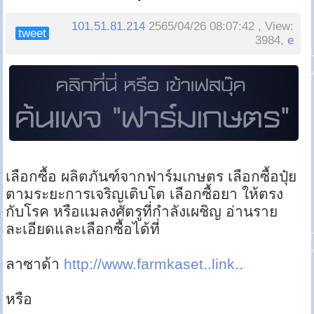
101.51.81.214
2565/04/26 08:07:42 , View:
tweet
3984,
e
เลือกซื้อ ผลิตภันฑ์จากฟาร์มเกษตร เลือกซื้อปุ๋ย
ตามระยะการเจริญเติบโต เลือกซื้อยา ให้ตรง
กับโรค หรือแมลงศัตรูที่กำลังเผชิญ อ่านราย
ละเอียดและเลือกซื้อได้ที่
ลาซาด้า
http://www.farmkaset..link..
หรือ