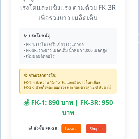
เร่งโตและแข็งแรง ตามด้วย FK-3R
เพื่อรวงยาว เมล็ดเต็ม
✨ ประโยชน์คู่:
• FK-1: เร่งโต เร่งใบเขียว เร่งแตกกอ
• FK-3R: รวงยาว เมล็ดเต็ม น้ำหนัก 1,000 เมล็ดสูง
• เพิ่มผลผลิตต่อไร่
⏰ ช่วงเวลาการใช้:
FK-1: หลังหว่าน 15-45 วัน และเมื่อข้าวใบเหลือง
FK-3R: ช่วงตั้งท้อง ออกรวง และก่อนข้าวสุก 2-3 สัปดาห์
💰 FK-1: 890 บาท | FK-3R: 950
บาท
🛒 สั่งซื้อ FK-3R:
Lazada
Shopee