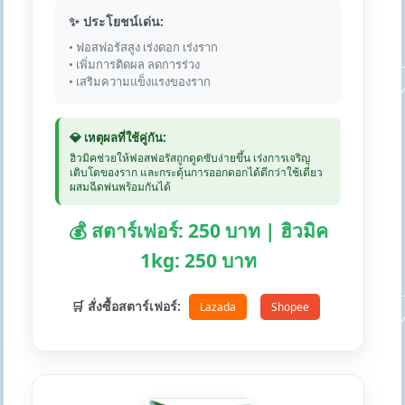
✨ ประโยชน์เด่น:
• ฟอสฟอรัสสูง เร่งดอก เร่งราก
• เพิ่มการติดผล ลดการร่วง
• เสริมความแข็งแรงของราก
💎 เหตุผลที่ใช้คู่กัน:
ฮิวมิคช่วยให้ฟอสฟอรัสถูกดูดซับง่ายขึ้น เร่งการเจริญ
เติบโตของราก และกระตุ้นการออกดอกได้ดีกว่าใช้เดี่ยว
ผสมฉีดพ่นพร้อมกันได้
💰 สตาร์เฟอร์: 250 บาท | ฮิวมิค
1kg: 250 บาท
🛒 สั่งซื้อสตาร์เฟอร์:
Lazada
Shopee