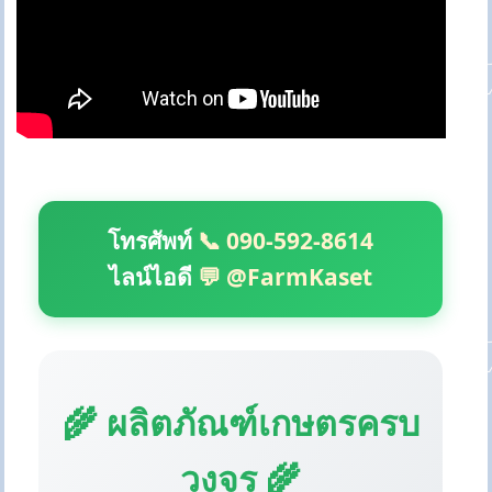
โทรศัพท์
📞 090-592-8614
ไลน์ไอดี
💬 @FarmKaset
🌾 ผลิตภัณฑ์เกษตรครบ
วงจร 🌾