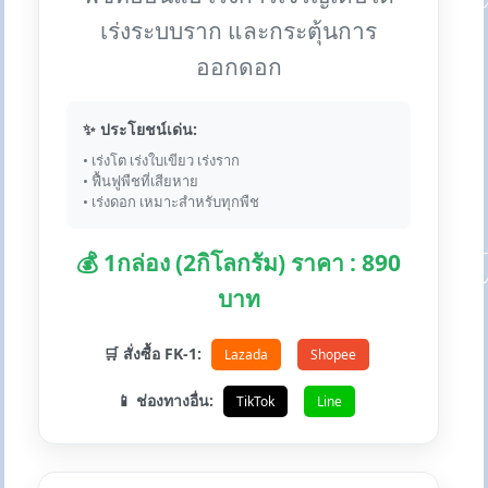
เร่งระบบราก และกระตุ้นการ
ออกดอก
✨ ประโยชน์เด่น:
• เร่งโต เร่งใบเขียว เร่งราก
• ฟื้นฟูพืชที่เสียหาย
• เร่งดอก เหมาะสำหรับทุกพืช
💰 1กล่อง (2กิโลกรัม) ราคา : 890
บาท
🛒 สั่งซื้อ FK-1:
Lazada
Shopee
📱 ช่องทางอื่น:
TikTok
Line