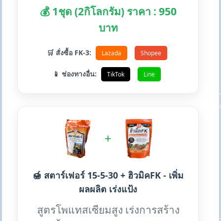
💰 1ชุด (2กิโลกรัม) ราคา : 950
บาท
🛒 สั่งซื้อ FK-3:
Lazada
Shopee
📱 ช่องทางอื่น:
TikTok
Line
+
🍯 สตาร์เฟอร์ 15-5-30 + ฮิวมิคFK - เพิ่ม
ผลผลิต เร่งแป้ง
สูตรโพแทสเซียมสูง เร่งการสร้าง