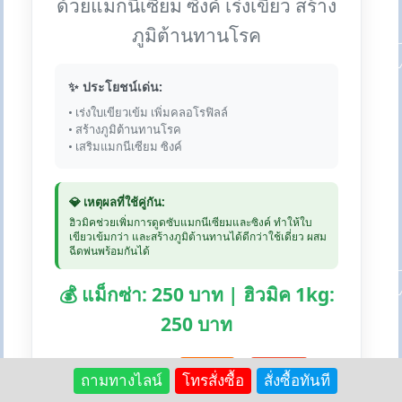
ด้วยแมกนีเซียม ซิงค์ เร่งเขียว สร้าง
ภูมิต้านทานโรค
✨ ประโยชน์เด่น:
• เร่งใบเขียวเข้ม เพิ่มคลอโรฟิลล์
• สร้างภูมิต้านทานโรค
• เสริมแมกนีเซียม ซิงค์
💎 เหตุผลที่ใช้คู่กัน:
ฮิวมิคช่วยเพิ่มการดูดซับแมกนีเซียมและซิงค์ ทำให้ใบ
เขียวเข้มกว่า และสร้างภูมิต้านทานได้ดีกว่าใช้เดี่ยว ผสม
ฉีดพ่นพร้อมกันได้
💰 แม็กซ่า: 250 บาท | ฮิวมิค 1kg:
250 บาท
🛒 สั่งซื้อแม็กซ่า:
Lazada
Shopee
ถามทางไลน์
โทรสั่งซื้อ
สั่งซื้อทันที