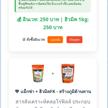
ฟื้นฟูพืชหลังการฉีดพ่นให้แข็งแรงเร็วขึ้น ผสมฉีดพ่น
พร้อมกันได้
💰 อินเวท: 250 บาท | ฮิวมิค 1kg:
250 บาท
🛒 สั่งซื้ออินเวท:
Lazada
Shopee
+
💚 แม็กซ่า + ฮิวมิคFK - สร้างภูมิต้านทาน
สารสังเคราะห์คลอโรฟิลล์ ประกอบ