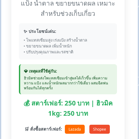
แป้ง น้ำตาล ขยายขนาดผล เหมาะ
สำหรับช่วงเก็บเกี่ยว
✨ ประโยชน์เด่น:
• โพแทสเซียมสูง เร่งแป้ง สร้างน้ำตาล
• ขยายขนาดผล เพิ่มน้ำหนัก
• ปรับปรุงคุณภาพและรสชาติ
💎 เหตุผลที่ใช้คู่กัน:
ฮิวมิคช่วยส่งโพแทสเซียมเข้าสู่ผลได้เร็วขึ้น เพิ่มความ
หวาน แป้ง และน้ำหนักผลมากกว่าใช้เดี่ยว ผสมฉีดพ่น
พร้อมกันได้ทุกครั้ง
💰 สตาร์เฟอร์: 250 บาท | ฮิวมิค
1kg: 250 บาท
🛒 สั่งซื้อสตาร์เฟอร์:
Lazada
Shopee