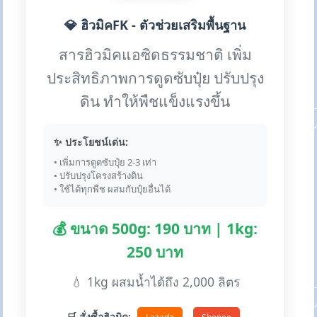
💎 ฮิวมิคFK - ตัวช่วยเสริมพื้นฐาน
สารฮิวมิคแอซิดธรรมชาติ เพิ่ม
ประสิทธิภาพการดูดซับปุ๋ย ปรับปรุง
ดิน ทำให้พืชแข็งแรงขึ้น
✨ ประโยชน์เด่น:
• เพิ่มการดูดซับปุ๋ย 2-3 เท่า
• ปรับปรุงโครงสร้างดิน
• ใช้ได้ทุกพืช ผสมกับปุ๋ยอื่นได้
💰 ขนาด 500g: 190 บาท | 1kg:
250 บาท
💧 1kg ผสมน้ำได้ถึง 2,000 ลิตร
🛒 สั่งซื้อฮิวมิค: