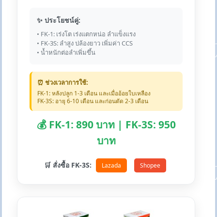
✨ ประโยชน์คู่:
• FK-1: เร่งโต เร่งแตกหน่อ ลำแข็งแรง
• FK-3S: ลำสูง ปล้องยาว เพิ่มค่า CCS
• น้ำหนักต่อลำเพิ่มขึ้น
⏰ ช่วงเวลาการใช้:
FK-1: หลังปลูก 1-3 เดือน และเมื่ออ้อยใบเหลือง
FK-3S: อายุ 6-10 เดือน และก่อนตัด 2-3 เดือน
💰 FK-1: 890 บาท | FK-3S: 950
บาท
🛒 สั่งซื้อ FK-3S:
Lazada
Shopee