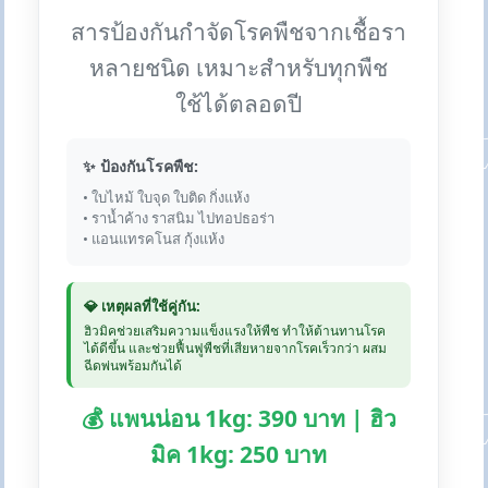
สารป้องกันกำจัดโรคพืชจากเชื้อรา
หลายชนิด เหมาะสำหรับทุกพืช
ใช้ได้ตลอดปี
✨ ป้องกันโรคพืช:
• ใบไหม้ ใบจุด ใบติด กิ่งแห้ง
• ราน้ำค้าง ราสนิม ไปทอปธอร่า
• แอนแทรคโนส กุ้งแห้ง
💎 เหตุผลที่ใช้คู่กัน:
ฮิวมิคช่วยเสริมความแข็งแรงให้พืช ทำให้ต้านทานโรค
ได้ดีขึ้น และช่วยฟื้นฟูพืชที่เสียหายจากโรคเร็วกว่า ผสม
ฉีดพ่นพร้อมกันได้
💰 แพนน่อน 1kg: 390 บาท | ฮิว
มิค 1kg: 250 บาท