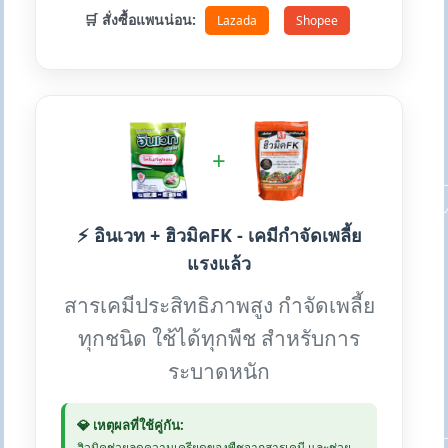
🛒 สั่งซื้อแพนน่อน:
Lazada
Shopee
+
⚡ อินเวท + ฮิวมิคFK - เคมีกำจัดเพลี้ย
แรงแล้ว
สารเคมีประสิทธิภาพสูง กำจัดเพลี้ย
ทุกชนิด ใช้ได้ทุกพืช สำหรับการ
ระบาดหนัก
💎 เหตุผลที่ใช้คู่กัน:
ฮิวมิคช่วยลดความเครียดของพืชจากสารเคมี และช่วย