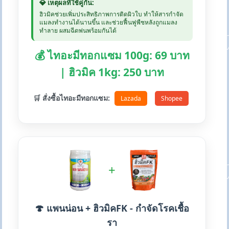
💎 เหตุผลที่ใช้คู่กัน:
ฮิวมิคช่วยเพิ่มประสิทธิภาพการติดผิวใบ ทำให้สารกำจัด
แมลงทำงานได้นานขึ้น และช่วยฟื้นฟูพืชหลังถูกแมลง
ทำลาย ผสมฉีดพ่นพร้อมกันได้
💰 ไทอะมีทอกแซม 100g: 69 บาท
| ฮิวมิค 1kg: 250 บาท
🛒 สั่งซื้อไทอะมีทอกแซม:
Lazada
Shopee
+
🍄 แพนน่อน + ฮิวมิคFK - กำจัดโรคเชื้อ
รา