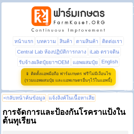
หน้าแรก
บทความ
สินค้า
ตามสินค้า
ติดต่อเรา
Central Lab ห้องปฏิบัติการกลาง
iLab ตรวจดิน
English
รับจ้างผลิตปุ๋ยยาฯOEM
แอพผสมปุ๋ย
📱 ติดตั้งแอพมือถือ ฟาร์มเกษตร ฟรี!ไม่มีเงื่อนไข
(รวมแอพผสมปุ๋ย และแอพเกษตรอื่นๆไว้ในแอพนี้)
<กลับหน้าค้นข้อมูล
แจ้งลิงค์ในเนื้อหาเสีย
การจัดการและป้องกันโรคราแป้งใน
ต้นทุเรียน