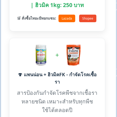
| ฮิวมิค 1kg: 250 บาท
🛒 สั่งซื้อไทอะมีทอกแซม:
Lazada
Shopee
+
🍄 แพนน่อน + ฮิวมิคFK - กำจัดโรคเชื้อ
รา
สารป้องกันกำจัดโรคพืชจากเชื้อรา
หลายชนิด เหมาะสำหรับทุกพืช
ใช้ได้ตลอดปี