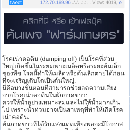
tweet
172.70.189.96
././. .:.:. , View: 4019,
e
โรคเน่าคอดิน (damping off) เป็นโรคที่ส่วน
ใหญ่เกิดขึ้นในระยะเพาะเมล็ดหรือระยะต้นเล็ก
ของพืช โรคนี้ทำให้เมล็ดหรือต้นเล็กตายได้ก่อน
ที่จะเจริญเติบโตเป็นต้นใหญ่.
นี่คือบางขั้นตอนที่สามารถช่วยลดความเสี่ยง
จากโรคเน่าคอดินในผักกาดขาว:
ควรให้น้ำอย่างเหมาะสมและไม่ให้น้ำมากเกิน
ไป เพราะน้ำท่วมอาจเป็นสาเหตุที่ทำให้เกิดโรค
เน่าคอดิน.
ต้นกาดขาวที่ได้รับแสงแดดเพียงพอจะมีโอกาส