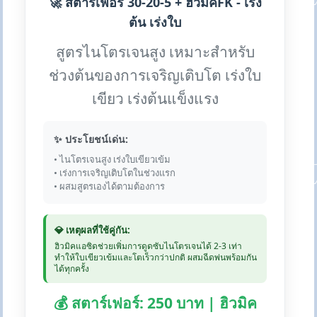
🚀 สตาร์เฟอร์ 30-20-5 + ฮิวมิคFK - เร่ง
ต้น เร่งใบ
สูตรไนโตรเจนสูง เหมาะสำหรับ
ช่วงต้นของการเจริญเติบโต เร่งใบ
เขียว เร่งต้นแข็งแรง
✨ ประโยชน์เด่น:
• ไนโตรเจนสูง เร่งใบเขียวเข้ม
• เร่งการเจริญเติบโตในช่วงแรก
• ผสมสูตรเองได้ตามต้องการ
💎 เหตุผลที่ใช้คู่กัน:
ฮิวมิคแอซิดช่วยเพิ่มการดูดซับไนโตรเจนได้ 2-3 เท่า
ทำให้ใบเขียวเข้มและโตเร็วกว่าปกติ ผสมฉีดพ่นพร้อมกัน
ได้ทุกครั้ง
💰 สตาร์เฟอร์: 250 บาท | ฮิวมิค