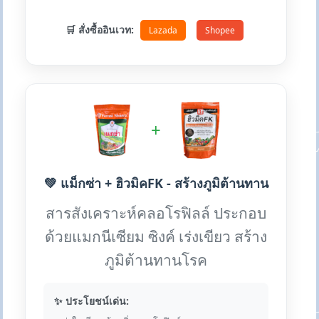
🛒 สั่งซื้ออินเวท:
Lazada
Shopee
+
💚 แม็กซ่า + ฮิวมิคFK - สร้างภูมิต้านทาน
สารสังเคราะห์คลอโรฟิลล์ ประกอบ
ด้วยแมกนีเซียม ซิงค์ เร่งเขียว สร้าง
ภูมิต้านทานโรค
✨ ประโยชน์เด่น: