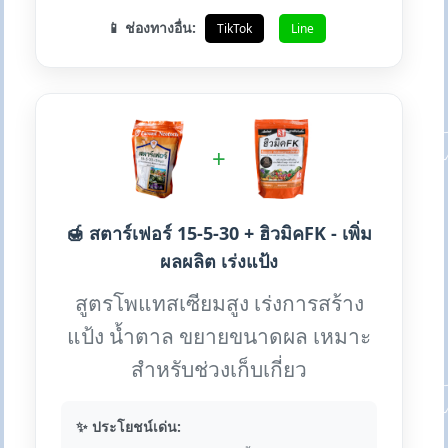
📱 ช่องทางอื่น:
TikTok
Line
+
🍯 สตาร์เฟอร์ 15-5-30 + ฮิวมิคFK - เพิ่ม
ผลผลิต เร่งแป้ง
สูตรโพแทสเซียมสูง เร่งการสร้าง
แป้ง น้ำตาล ขยายขนาดผล เหมาะ
สำหรับช่วงเก็บเกี่ยว
✨ ประโยชน์เด่น: