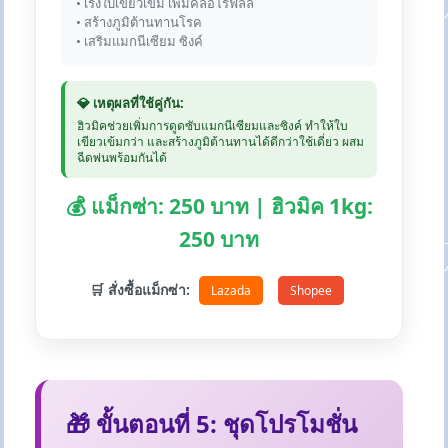
• เร่งใบเขียวเข้ม เพิ่มคลอโรฟิลล์
• สร้างภูมิต้านทานโรค
• เสริมแมกนีเซียม ซิงค์
💎 เหตุผลที่ใช้คู่กัน:
ฮิวมิคช่วยเพิ่มการดูดซับแมกนีเซียมและซิงค์ ทำให้ใบ
เขียวเข้มกว่า และสร้างภูมิต้านทานได้ดีกว่าใช้เดี่ยว ผสม
ฉีดพ่นพร้อมกันได้
💰 แม็กซ่า: 250 บาท | ฮิวมิค 1kg:
250 บาท
🛒 สั่งซื้อแม็กซ่า:
Lazada
Shopee
🎁 ขั้นตอนที่ 5: ชุดโปรโมชั่น