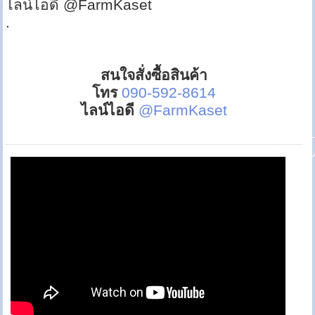
ไลน์ไอดี @FarmKaset
.
สนใจสั่งซื้อสินค้า
โทร
090-592-8614
ไลน์ไอดี
@FarmKaset