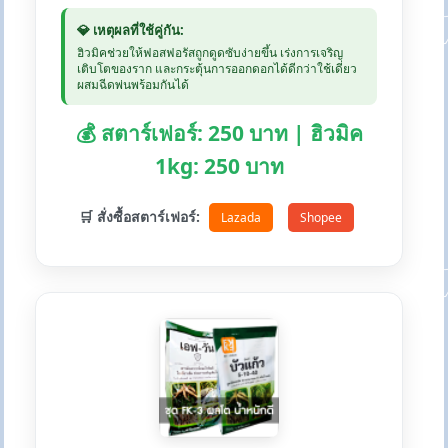
💎 เหตุผลที่ใช้คู่กัน:
ฮิวมิคช่วยให้ฟอสฟอรัสถูกดูดซับง่ายขึ้น เร่งการเจริญ
เติบโตของราก และกระตุ้นการออกดอกได้ดีกว่าใช้เดี่ยว
ผสมฉีดพ่นพร้อมกันได้
💰 สตาร์เฟอร์: 250 บาท | ฮิวมิค
1kg: 250 บาท
🛒 สั่งซื้อสตาร์เฟอร์:
Lazada
Shopee