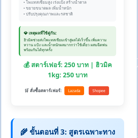
• โพแทสเซียมสูง เร่งแป้ง สร้างน้ำตาล
• ขยายขนาดผล เพิ่มน้ำหนัก
• ปรับปรุงคุณภาพและรสชาติ
💎 เหตุผลที่ใช้คู่กัน:
ฮิวมิคช่วยส่งโพแทสเซียมเข้าสู่ผลได้เร็วขึ้น เพิ่มความ
หวาน แป้ง และน้ำหนักผลมากกว่าใช้เดี่ยว ผสมฉีดพ่น
พร้อมกันได้ทุกครั้ง
💰 สตาร์เฟอร์: 250 บาท | ฮิวมิค
1kg: 250 บาท
🛒 สั่งซื้อสตาร์เฟอร์:
Lazada
Shopee
🌾 ขั้นตอนที่ 3: สูตรเฉพาะทาง