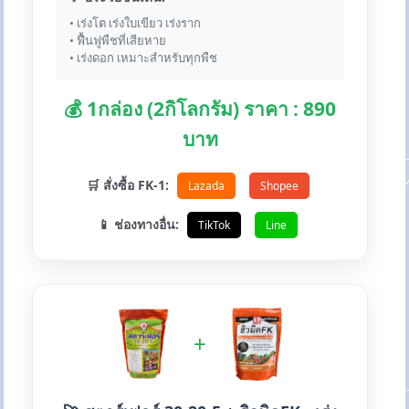
• เร่งโต เร่งใบเขียว เร่งราก
• ฟื้นฟูพืชที่เสียหาย
• เร่งดอก เหมาะสำหรับทุกพืช
💰 1กล่อง (2กิโลกรัม) ราคา : 890
บาท
🛒 สั่งซื้อ FK-1:
Lazada
Shopee
📱 ช่องทางอื่น:
TikTok
Line
+