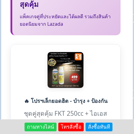
สุดคุ้ม
แพ็คเกจคู่ที่ประหยัดและได้ผลดี รวมถึงสินค้า
ยอดนิยมจาก Lazada
🔥 โปรฯเล็กยอดฮิต - บำรุง + ป้องกัน
ชุดคู่สุดคุ้ม FKT 250cc + ไอเอส
250cc ทั้งบำรุงและป้องกันโรค ใน
ถามทางไลน์
โทรสั่งซื้อ
สั่งซื้อทันที
ราคาเดียว