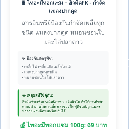
🐛 ไทอะมีทอกแซม + ฮิวมิคFK - กำจัด
แมลงปากดูด
สารอินทรีย์ป้องกันกำจัดเพลี้ยทุก
ชนิด แมลงปากดูด หนอนชอนใบ
และโล่ปลาดาว
✨ ป้องกันศัตรูพืช:
• เพลี้ยไฟ เพลี้ยแป้ง เพลี้ยไก่แจ้
• แมลงปากดูดทุกชนิด
• หนอนชอนใบ โล่ปลาดาว
💎 เหตุผลที่ใช้คู่กัน:
ฮิวมิคช่วยเพิ่มประสิทธิภาพการติดผิวใบ ทำให้สารกำจัด
แมลงทำงานได้นานขึ้น และช่วยฟื้นฟูพืชหลังถูกแมลง
ทำลาย ผสมฉีดพ่นพร้อมกันได้
💰 ไทอะมีทอกแซม 100g: 69 บาท