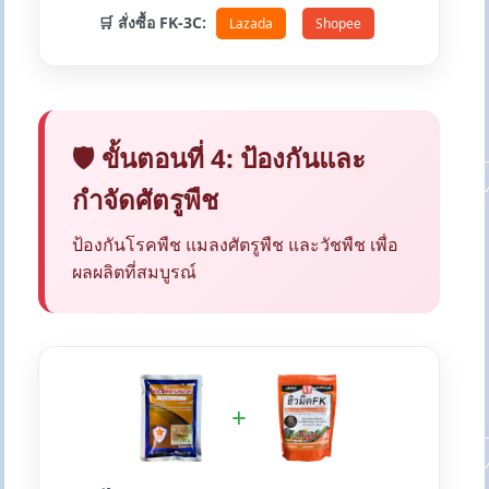
🛒 สั่งซื้อ FK-3C:
Lazada
Shopee
🛡️ ขั้นตอนที่ 4: ป้องกันและ
กำจัดศัตรูพืช
ป้องกันโรคพืช แมลงศัตรูพืช และวัชพืช เพื่อ
ผลผลิตที่สมบูรณ์
+