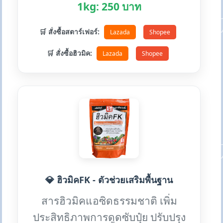
1kg: 250 บาท
🛒 สั่งซื้อสตาร์เฟอร์:
Lazada
Shopee
🛒 สั่งซื้อฮิวมิค:
Lazada
Shopee
💎 ฮิวมิคFK - ตัวช่วยเสริมพื้นฐาน
สารฮิวมิคแอซิดธรรมชาติ เพิ่ม
ประสิทธิภาพการดูดซับปุ๋ย ปรับปรุง