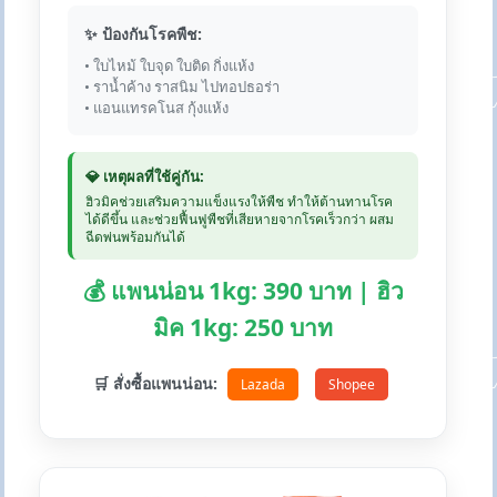
✨ ป้องกันโรคพืช:
• ใบไหม้ ใบจุด ใบติด กิ่งแห้ง
• ราน้ำค้าง ราสนิม ไปทอปธอร่า
• แอนแทรคโนส กุ้งแห้ง
💎 เหตุผลที่ใช้คู่กัน:
ฮิวมิคช่วยเสริมความแข็งแรงให้พืช ทำให้ต้านทานโรค
ได้ดีขึ้น และช่วยฟื้นฟูพืชที่เสียหายจากโรคเร็วกว่า ผสม
ฉีดพ่นพร้อมกันได้
💰 แพนน่อน 1kg: 390 บาท | ฮิว
มิค 1kg: 250 บาท
🛒 สั่งซื้อแพนน่อน:
Lazada
Shopee