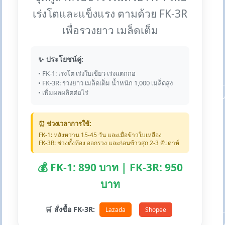
เร่งโตและแข็งแรง ตามด้วย FK-3R
เพื่อรวงยาว เมล็ดเต็ม
✨ ประโยชน์คู่:
• FK-1: เร่งโต เร่งใบเขียว เร่งแตกกอ
• FK-3R: รวงยาว เมล็ดเต็ม น้ำหนัก 1,000 เมล็ดสูง
• เพิ่มผลผลิตต่อไร่
⏰ ช่วงเวลาการใช้:
FK-1: หลังหว่าน 15-45 วัน และเมื่อข้าวใบเหลือง
FK-3R: ช่วงตั้งท้อง ออกรวง และก่อนข้าวสุก 2-3 สัปดาห์
💰 FK-1: 890 บาท | FK-3R: 950
บาท
🛒 สั่งซื้อ FK-3R:
Lazada
Shopee