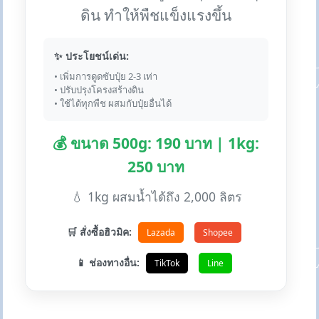
ดิน ทำให้พืชแข็งแรงขึ้น
✨ ประโยชน์เด่น:
• เพิ่มการดูดซับปุ๋ย 2-3 เท่า
• ปรับปรุงโครงสร้างดิน
• ใช้ได้ทุกพืช ผสมกับปุ๋ยอื่นได้
💰 ขนาด 500g: 190 บาท | 1kg:
250 บาท
💧 1kg ผสมน้ำได้ถึง 2,000 ลิตร
🛒 สั่งซื้อฮิวมิค:
Lazada
Shopee
📱 ช่องทางอื่น:
TikTok
Line