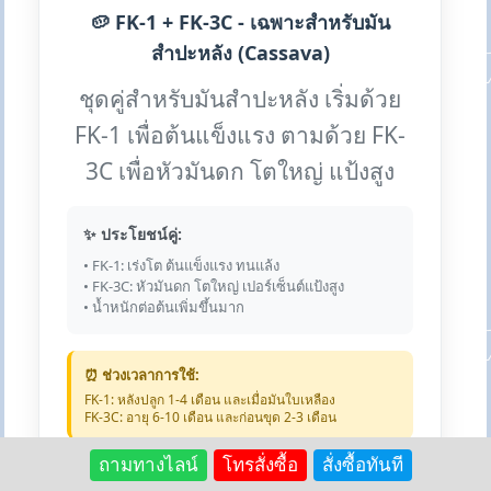
🥔 FK-1 + FK-3C - เฉพาะสำหรับมัน
สำปะหลัง (Cassava)
ชุดคู่สำหรับมันสำปะหลัง เริ่มด้วย
FK-1 เพื่อต้นแข็งแรง ตามด้วย FK-
3C เพื่อหัวมันดก โตใหญ่ แป้งสูง
✨ ประโยชน์คู่:
• FK-1: เร่งโต ต้นแข็งแรง ทนแล้ง
• FK-3C: หัวมันดก โตใหญ่ เปอร์เซ็นต์แป้งสูง
• น้ำหนักต่อต้นเพิ่มขึ้นมาก
⏰ ช่วงเวลาการใช้:
FK-1: หลังปลูก 1-4 เดือน และเมื่อมันใบเหลือง
FK-3C: อายุ 6-10 เดือน และก่อนขุด 2-3 เดือน
ถามทางไลน์
โทรสั่งซื้อ
สั่งซื้อทันที
💰 FK-1: 890 บาท | FK-3C: 950