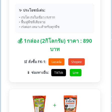
✨ ประโยชน์เด่น:
• เร่งโต เร่งใบเขียว เร่งราก
• ฟื้นฟูพืชที่เสียหาย
• เร่งดอก เหมาะสำหรับทุกพืช
💰 1กล่อง (2กิโลกรัม) ราคา : 890
บาท
🛒 สั่งซื้อ FK-1:
Lazada
Shopee
📱 ช่องทางอื่น:
TikTok
Line
+