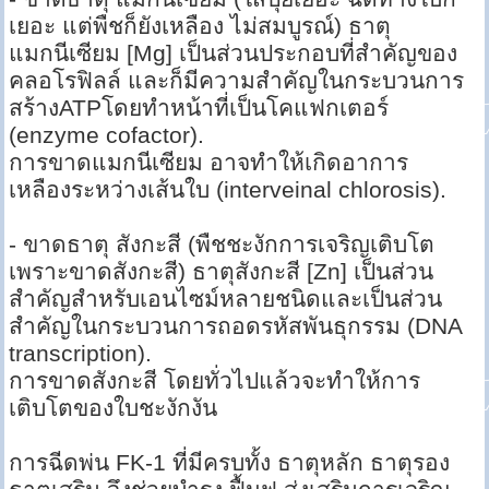
เยอะ แต่พืชก็ยังเหลือง ไม่สมบูรณ์) ธาตุ
แมกนีเซียม [Mg] เป็นส่วนประกอบที่สำคัญของ
คลอโรฟิลล์ และก็มีความสำคัญในกระบวนการ
สร้างATPโดยทำหน้าที่เป็นโคแฟกเตอร์
(enzyme cofactor).
การขาดแมกนีเซียม อาจทำให้เกิดอาการ
เหลืองระหว่างเส้นใบ (interveinal chlorosis).
- ขาดธาตุ สังกะสี (พืชชะงักการเจริญเติบโต
เพราะขาดสังกะสี) ธาตุสังกะสี [Zn] เป็นส่วน
สำคัญสำหรับเอนไซม์หลายชนิดและเป็นส่วน
สำคัญในกระบวนการถอดรหัสพันธุกรรม (DNA
transcription).
การขาดสังกะสี โดยทั่วไปแล้วจะทำให้การ
เติบโตของใบชะงักงัน
การฉีดพ่น FK-1 ที่มีครบทั้ง ธาตุหลัก ธาตุรอง