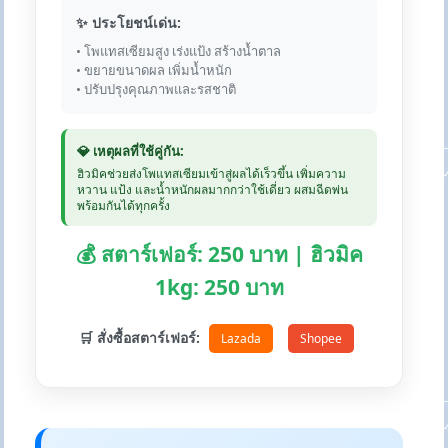
✨ ประโยชน์เด่น:
• โพแทสเซียมสูง เร่งแป้ง สร้างน้ำตาล
• ขยายขนาดผล เพิ่มน้ำหนัก
• ปรับปรุงคุณภาพและรสชาติ
💎 เหตุผลที่ใช้คู่กัน:
ฮิวมิคช่วยส่งโพแทสเซียมเข้าสู่ผลได้เร็วขึ้น เพิ่มความ
หวาน แป้ง และน้ำหนักผลมากกว่าใช้เดี่ยว ผสมฉีดพ่น
พร้อมกันได้ทุกครั้ง
💰 สตาร์เฟอร์: 250 บาท | ฮิวมิค
1kg: 250 บาท
🛒 สั่งซื้อสตาร์เฟอร์:
Lazada
Shopee