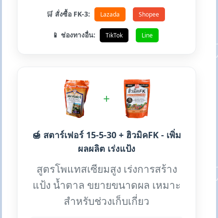
🛒 สั่งซื้อ FK-3:
Lazada
Shopee
📱 ช่องทางอื่น:
TikTok
Line
+
🍯 สตาร์เฟอร์ 15-5-30 + ฮิวมิคFK - เพิ่ม
ผลผลิต เร่งแป้ง
สูตรโพแทสเซียมสูง เร่งการสร้าง
แป้ง น้ำตาล ขยายขนาดผล เหมาะ
สำหรับช่วงเก็บเกี่ยว