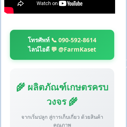
โทรศัพท์
📞 090-592-8614
ไลน์ไอดี
💬 @FarmKaset
🌾 ผลิตภัณฑ์เกษตรครบ
วงจร 🌾
จากเริ่มปลูก สู่การเก็บเกี่ยว ด้วยสินค้า
คุณภาพ