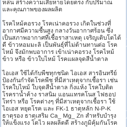
หล่น สร้างความเสียหายโดยตรง กับปริมาณ
และคุณภาพของผลผลิต
โรคไหม้คอรวง โรคเน่าคอรวง เกิดในช่วงที่
อากาศมีความชื้นสูง กลางวันอากาศร้อน ซึ่ง
เป็นสภาพอากาศที่เชื้อราสาเหตุ เจริญเติบโตได้
ดี ข้าวหอมมะลิ เป็นพันธุ์ที่ไม่ต้านทานต่อ โรค
ไหม้ จึงมักพบอาการ เข้าเน่าคอรวง โรคไหม้
ข้าว หรือ ข้าวใบไหม้ โรคแผลจุดสีน้ำตาล
ไอเอส ใช้ได้กับพืชทุกชนิด ไอเอส สารอินทรีย์
ป้องกันกำจัดโรคพืช ที่มีสาเหตุจากเชื้อรา เช่น
โรคใบไหม้ ใบจุดสีน้ำตาล กิ่งแห้ง โรคใบติด
โรคราน้ำค้าง ราสนิม แอนแทรคโนส ไฟธอป
โทร่า หรือ โรคต่างๆ ที่มีสาเหตุจากเชื้อรา ใช้
ไอเอส หยุดโรค และ FK-1 ธาตุหลัก N-P-K
ธาตุรอง ธาตุเสริม Ca_ Mg_ Zn สำหรับบำรุง
ให้แข็งแรง โตไว ผลผลิตดี สร้างภูมิคุ้มกันโรค