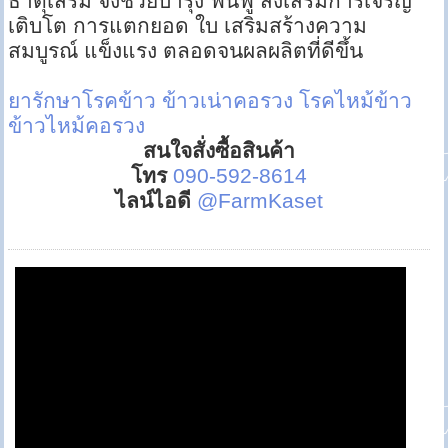
ธาตุเสริม จึงช่วยบำรุง ฟื้นฟู ส่งเสริมการเจริญ
เติบโต การแตกยอด ใบ เสริมสร้างความ
สมบูรณ์ แข็งแรง ตลอดจนผลผลิตที่ดีขึ้น
ยารักษาโรคข้าว
ข้าวเน่าคอรวง
โรคไหม้ข้าว
ข้าวไหม้คอรวง
สนใจสั่งซื้อสินค้า
โทร
090-592-8614
ไลน์ไอดี
@FarmKaset