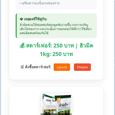
• เสริมความแข็งแรงของราก
💎 เหตุผลที่ใช้คู่กัน:
ฮิวมิคช่วยให้ฟอสฟอรัสถูกดูดซับง่ายขึ้น เร่งการเจริญ
เติบโตของราก และกระตุ้นการออกดอกได้ดีกว่าใช้เดี่ยว
ผสมฉีดพ่นพร้อมกันได้
💰 สตาร์เฟอร์: 250 บาท | ฮิวมิค
1kg: 250 บาท
🛒 สั่งซื้อสตาร์เฟอร์:
Lazada
Shopee