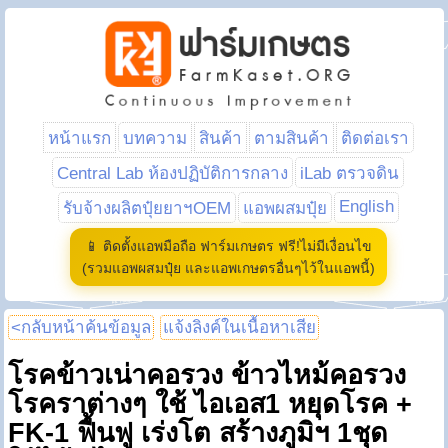
หน้าแรก
บทความ
สินค้า
ตามสินค้า
ติดต่อเรา
Central Lab ห้องปฏิบัติการกลาง
iLab ตรวจดิน
English
รับจ้างผลิตปุ๋ยยาฯOEM
แอพผสมปุ๋ย
📱 ติดตั้งแอพมือถือ ฟาร์มเกษตร ฟรี!ไม่มีเงื่อนไข
(รวมแอพผสมปุ๋ย และแอพเกษตรอื่นๆไว้ในแอพนี้)
<กลับหน้าค้นข้อมูล
แจ้งลิงค์ในเนื้อหาเสีย
โรคข้าวเน่าคอรวง ข้าวไหม้คอรวง
โรคราต่างๆ ใช้ ไอเอส1 หยุดโรค +
FK-1 ฟื้นฟู เร่งโต สร้างภูมิฯ 1ชุด