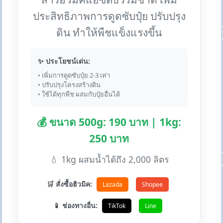
ประสิทธิภาพการดูดซับปุ๋ย ปรับปรุง
ดิน ทำให้พืชแข็งแรงขึ้น
✨ ประโยชน์เด่น:
• เพิ่มการดูดซับปุ๋ย 2-3 เท่า
• ปรับปรุงโครงสร้างดิน
• ใช้ได้ทุกพืช ผสมกับปุ๋ยอื่นได้
💰 ขนาด 500g: 190 บาท | 1kg:
250 บาท
💧 1kg ผสมน้ำได้ถึง 2,000 ลิตร
🛒 สั่งซื้อฮิวมิค:
Lazada
Shopee
📱 ช่องทางอื่น:
TikTok
Line