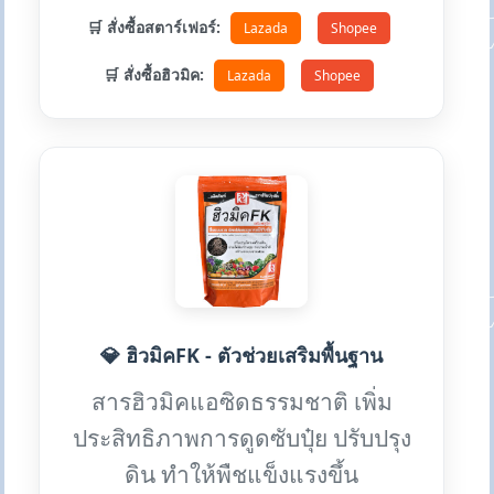
🛒 สั่งซื้อสตาร์เฟอร์:
Lazada
Shopee
🛒 สั่งซื้อฮิวมิค:
Lazada
Shopee
💎 ฮิวมิคFK - ตัวช่วยเสริมพื้นฐาน
สารฮิวมิคแอซิดธรรมชาติ เพิ่ม
ประสิทธิภาพการดูดซับปุ๋ย ปรับปรุง
ดิน ทำให้พืชแข็งแรงขึ้น