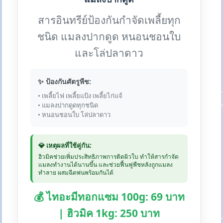
สารอินทรีย์ป้องกันกำจัดเพลี้ยทุก
ชนิด แมลงปากดูด หนอนชอนใบ
และโล่ปลาดาว
✨ ป้องกันศัตรูพืช:
• เพลี้ยไฟ เพลี้ยแป้ง เพลี้ยไก่แจ้
• แมลงปากดูดทุกชนิด
• หนอนชอนใบ โล่ปลาดาว
💎 เหตุผลที่ใช้คู่กัน:
ฮิวมิคช่วยเพิ่มประสิทธิภาพการติดผิวใบ ทำให้สารกำจัด
แมลงทำงานได้นานขึ้น และช่วยฟื้นฟูพืชหลังถูกแมลง
ทำลาย ผสมฉีดพ่นพร้อมกันได้
💰 ไทอะมีทอกแซม 100g: 69 บาท
| ฮิวมิค 1kg: 250 บาท