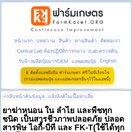
หน้าแรก
บทความ
สินค้า
ตามสินค้า
ติดต่อเรา
Central Lab ห้องปฏิบัติการกลาง
iLab ตรวจดิน
English
รับจ้างผลิตปุ๋ยยาฯOEM
แอพผสมปุ๋ย
📱 ติดตั้งแอพมือถือ ฟาร์มเกษตร ฟรี!ไม่มีเงื่อนไข
(รวมแอพผสมปุ๋ย และแอพเกษตรอื่นๆไว้ในแอพนี้)
<กลับหน้าค้นข้อมูล
แจ้งลิงค์ในเนื้อหาเสีย
ยาฆ่าหนอน ใน ลำไย และพืชทุก
ชนิด เป็นสารชีวภาพปลอดภัย ปลอด
สารพิษ ไอกี้-บีที และ FK-T(ใช้ได้ทุก