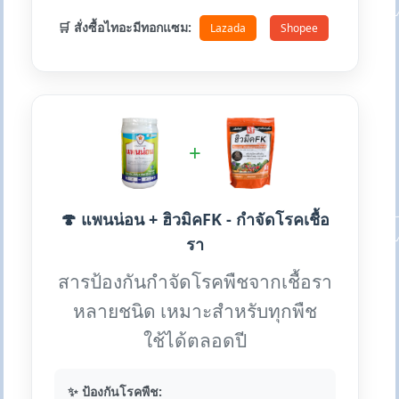
🛒 สั่งซื้อไทอะมีทอกแซม:
Lazada
Shopee
+
🍄 แพนน่อน + ฮิวมิคFK - กำจัดโรคเชื้อ
รา
สารป้องกันกำจัดโรคพืชจากเชื้อรา
หลายชนิด เหมาะสำหรับทุกพืช
ใช้ได้ตลอดปี
✨ ป้องกันโรคพืช: