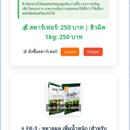
ฮิวมิคช่วยให้ฟอสฟอรัสถูกดูดซับง่ายขึ้น เร่งการเจริญ
เติบโตของราก และกระตุ้นการออกดอกได้ดีกว่าใช้เดี่ยว
ผสมฉีดพ่นพร้อมกันได้
💰 สตาร์เฟอร์: 250 บาท | ฮิวมิค
1kg: 250 บาท
🛒 สั่งซื้อสตาร์เฟอร์:
Lazada
Shopee
⭐ FK-3 - ขยายผล เพิ่มน้ำหนัก (สำหรับ