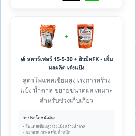
+
🍯 สตาร์เฟอร์ 15-5-30 + ฮิวมิคFK - เพิ่ม
ผลผลิต เร่งแป้ง
สูตรโพแทสเซียมสูง เร่งการสร้าง
แป้ง น้ำตาล ขยายขนาดผล เหมาะ
สำหรับช่วงเก็บเกี่ยว
✨ ประโยชน์เด่น:
• โพแทสเซียมสูง เร่งแป้ง สร้างน้ำตาล
• ขยายขนาดผล เพิ่มน้ำหนัก