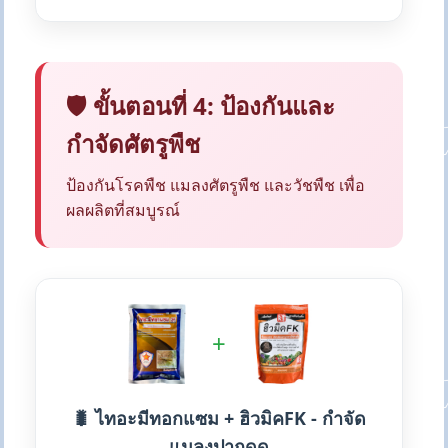
🛡️ ขั้นตอนที่ 4: ป้องกันและ
กำจัดศัตรูพืช
ป้องกันโรคพืช แมลงศัตรูพืช และวัชพืช เพื่อ
ผลผลิตที่สมบูรณ์
+
🐛 ไทอะมีทอกแซม + ฮิวมิคFK - กำจัด
แมลงปากดูด