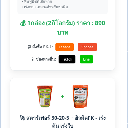
• ฟื้นฟูพืชที่เสียหาย
• เร่งดอก เหมาะสำหรับทุกพืช
💰 1กล่อง (2กิโลกรัม) ราคา : 890
บาท
🛒 สั่งซื้อ FK-1:
Lazada
Shopee
📱 ช่องทางอื่น:
TikTok
Line
+
🚀 สตาร์เฟอร์ 30-20-5 + ฮิวมิคFK - เร่ง
ต้น เร่งใบ