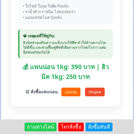
• ใบไหม้ ใบจุด ใบติด กิ่งแห้ง
• ราน้ำค้าง ราสนิม ไปทอปธอร่า
• แอนแทรคโนส กุ้งแห้ง
💎 เหตุผลที่ใช้คู่กัน:
ฮิวมิคช่วยเสริมความแข็งแรงให้พืช ทำให้ต้านทานโรค
ได้ดีขึ้น และช่วยฟื้นฟูพืชที่เสียหายจากโรคเร็วกว่า ผสม
ฉีดพ่นพร้อมกันได้
💰 แพนน่อน 1kg: 390 บาท | ฮิว
มิค 1kg: 250 บาท
🛒 สั่งซื้อแพนน่อน:
Lazada
Shopee
ถามทางไลน์
โทรสั่งซื้อ
สั่งซื้อทันที
+