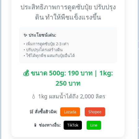
ประสิทธิภาพการดูดซับปุ๋ย ปรับปรุง
ดิน ทำให้พืชแข็งแรงขึ้น
✨ ประโยชน์เด่น:
• เพิ่มการดูดซับปุ๋ย 2-3 เท่า
• ปรับปรุงโครงสร้างดิน
• ใช้ได้ทุกพืช ผสมกับปุ๋ยอื่นได้
💰 ขนาด 500g: 190 บาท | 1kg:
250 บาท
💧 1kg ผสมน้ำได้ถึง 2,000 ลิตร
🛒 สั่งซื้อฮิวมิค:
Lazada
Shopee
📱 ช่องทางอื่น:
TikTok
Line