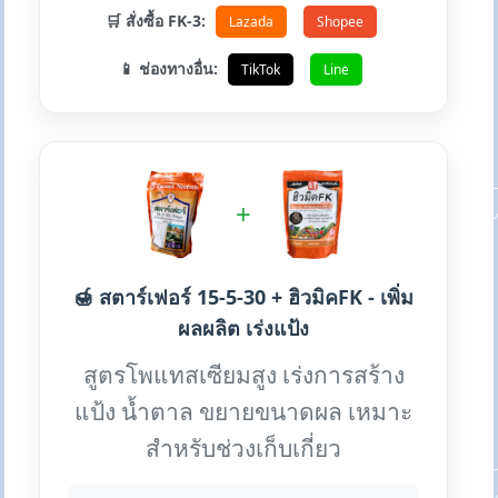
🛒 สั่งซื้อ FK-3:
Lazada
Shopee
📱 ช่องทางอื่น:
TikTok
Line
+
🍯 สตาร์เฟอร์ 15-5-30 + ฮิวมิคFK - เพิ่ม
ผลผลิต เร่งแป้ง
สูตรโพแทสเซียมสูง เร่งการสร้าง
แป้ง น้ำตาล ขยายขนาดผล เหมาะ
สำหรับช่วงเก็บเกี่ยว