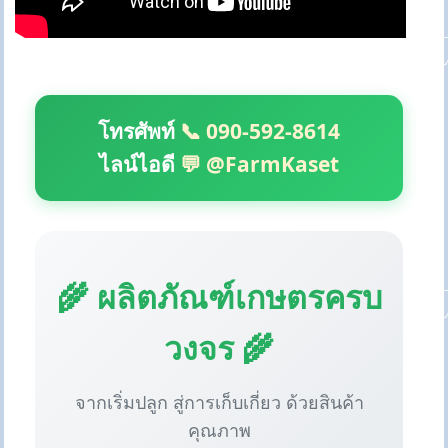
โทรศัพท์
📞 090-592-8614
ไลน์ไอดี
💬 @FarmKaset
🌾 ผลิตภัณฑ์เกษตรครบ
วงจร 🌾
จากเริ่มปลูก สู่การเก็บเกี่ยว ด้วยสินค้า
คุณภาพ