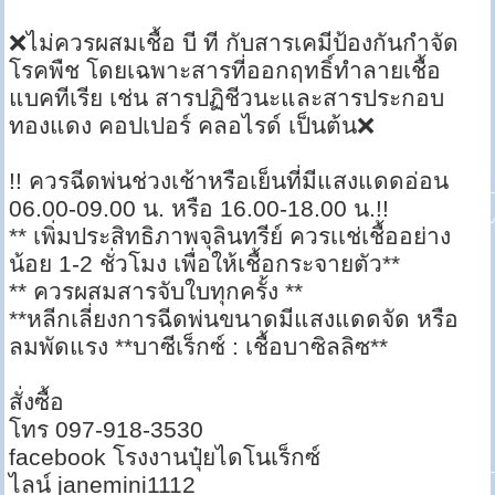
❌ไม่ควรผสมเชื้อ บี ที กับสารเคมีป้องกันกำจัด
โรคพืช โดยเฉพาะสารที่ออกฤทธิ์ทำลายเชื้อ
แบคทีเรีย เช่น สารปฏิชีวนะและสารประกอบ
ทองแดง คอปเปอร์ คลอไรด์ เป็นต้น❌
!! ควรฉีดพ่นช่วงเช้าหรือเย็นที่มีแสงแดดอ่อน
06.00-09.00 น. หรือ 16.00-18.00 น.!!
** เพิ่มประสิทธิภาพจุลินทรีย์ ควรเเช่เชื้ออย่าง
น้อย 1-2 ชั่วโมง เพื่อให้เชื้อกระจายตัว**
** ควรผสมสารจับใบทุกครั้ง **
**หลีกเลี่ยงการฉีดพ่นขนาดมีแสงแดดจัด หรือ
ลมพัดแรง **บาซีเร็กซ์ : เชื้อบาซิลลิซ**
สั่งซื้อ
โทร 097-918-3530
facebook โรงงานปุ๋ยไดโนเร็กซ์
ไลน์ janemini1112