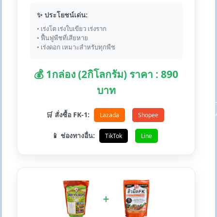
✨ ประโยชน์เด่น:
• เร่งโต เร่งใบเขียว เร่งราก
• ฟื้นฟูพืชที่เสียหาย
• เร่งดอก เหมาะสำหรับทุกพืช
💰 1กล่อง (2กิโลกรัม) ราคา : 890
บาท
🛒 สั่งซื้อ FK-1:
Lazada
Shopee
📱 ช่องทางอื่น:
TikTok
Line
+