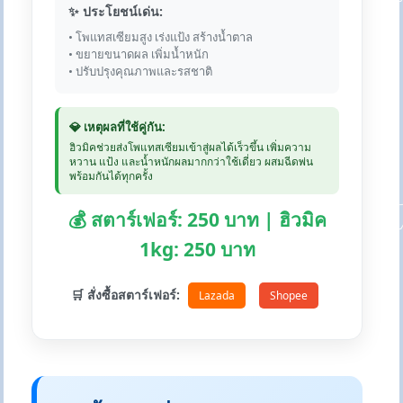
✨ ประโยชน์เด่น:
• โพแทสเซียมสูง เร่งแป้ง สร้างน้ำตาล
• ขยายขนาดผล เพิ่มน้ำหนัก
• ปรับปรุงคุณภาพและรสชาติ
💎 เหตุผลที่ใช้คู่กัน:
ฮิวมิคช่วยส่งโพแทสเซียมเข้าสู่ผลได้เร็วขึ้น เพิ่มความ
หวาน แป้ง และน้ำหนักผลมากกว่าใช้เดี่ยว ผสมฉีดพ่น
พร้อมกันได้ทุกครั้ง
💰 สตาร์เฟอร์: 250 บาท | ฮิวมิค
1kg: 250 บาท
🛒 สั่งซื้อสตาร์เฟอร์:
Lazada
Shopee