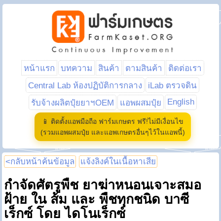
หน้าแรก
บทความ
สินค้า
ตามสินค้า
ติดต่อเรา
Central Lab ห้องปฏิบัติการกลาง
iLab ตรวจดิน
English
รับจ้างผลิตปุ๋ยยาฯOEM
แอพผสมปุ๋ย
📱 ติดตั้งแอพมือถือ ฟาร์มเกษตร ฟรี!ไม่มีเงื่อนไข
(รวมแอพผสมปุ๋ย และแอพเกษตรอื่นๆไว้ในแอพนี้)
<กลับหน้าค้นข้อมูล
แจ้งลิงค์ในเนื้อหาเสีย
กำจัดศัตรูพืช ยาฆ่าหนอนเจาะสมอ
ฝ้าย ใน ส้ม และ พืชทุกชนิด บาซี
เร็กซ์ โดย ไดโนเร็กซ์