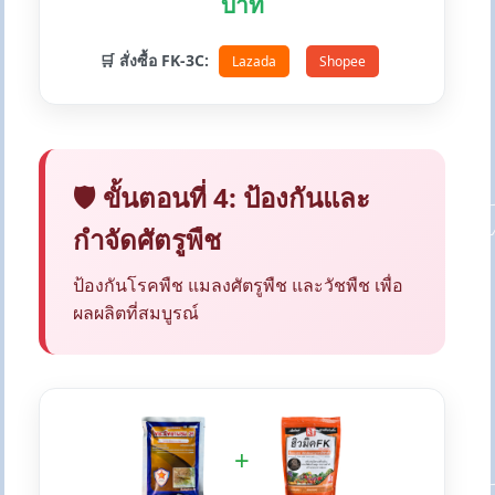
บาท
🛒 สั่งซื้อ FK-3C:
Lazada
Shopee
🛡️ ขั้นตอนที่ 4: ป้องกันและ
กำจัดศัตรูพืช
ป้องกันโรคพืช แมลงศัตรูพืช และวัชพืช เพื่อ
ผลผลิตที่สมบูรณ์
+