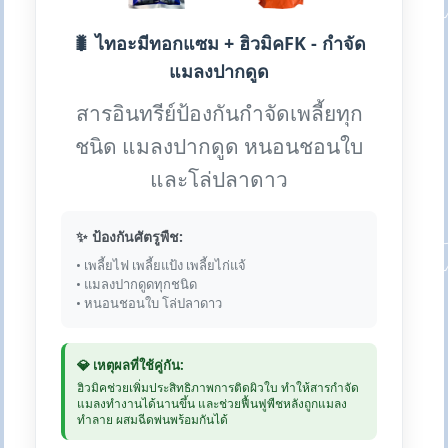
🐛 ไทอะมีทอกแซม + ฮิวมิคFK - กำจัด
แมลงปากดูด
สารอินทรีย์ป้องกันกำจัดเพลี้ยทุก
ชนิด แมลงปากดูด หนอนชอนใบ
และโล่ปลาดาว
✨ ป้องกันศัตรูพืช:
• เพลี้ยไฟ เพลี้ยแป้ง เพลี้ยไก่แจ้
• แมลงปากดูดทุกชนิด
• หนอนชอนใบ โล่ปลาดาว
💎 เหตุผลที่ใช้คู่กัน:
ฮิวมิคช่วยเพิ่มประสิทธิภาพการติดผิวใบ ทำให้สารกำจัด
แมลงทำงานได้นานขึ้น และช่วยฟื้นฟูพืชหลังถูกแมลง
ทำลาย ผสมฉีดพ่นพร้อมกันได้