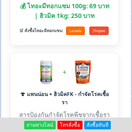
💰 ไทอะมีทอกแซม 100g: 69 บาท
| ฮิวมิค 1kg: 250 บาท
🛒 สั่งซื้อไทอะมีทอกแซม:
Lazada
Shopee
+
🍄 แพนน่อน + ฮิวมิคFK - กำจัดโรคเชื้อ
รา
สารป้องกันกำจัดโรคพืชจากเชื้อรา
หลายชนิด เหมาะสำหรับทุกพืช
ถามทางไลน์
โทรสั่งซื้อ
สั่งซื้อทันที