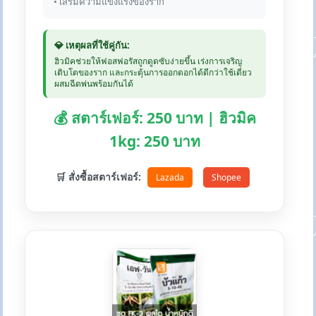
• เสริมความแข็งแรงของราก
💎 เหตุผลที่ใช้คู่กัน:
ฮิวมิคช่วยให้ฟอสฟอรัสถูกดูดซับง่ายขึ้น เร่งการเจริญ
เติบโตของราก และกระตุ้นการออกดอกได้ดีกว่าใช้เดี่ยว
ผสมฉีดพ่นพร้อมกันได้
💰 สตาร์เฟอร์: 250 บาท | ฮิวมิค
1kg: 250 บาท
🛒 สั่งซื้อสตาร์เฟอร์:
Lazada
Shopee