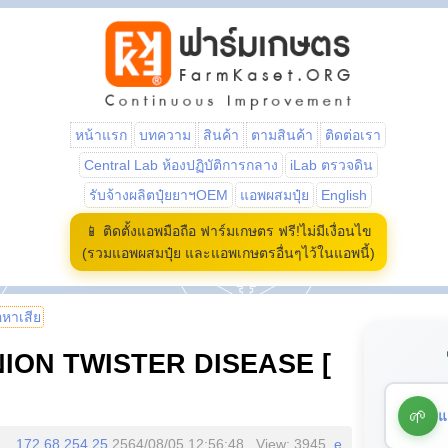
หน้าแรก
บทความ
สินค้า
ตามสินค้า
ติดต่อเรา
Central Lab ห้องปฏิบัติการกลาง
iLab ตรวจดิน
รับจ้างผลิตปุ๋ยยาฯOEM
แอพผสมปุ๋ย
English
📱 ติดตั้งแอพมือถือ ฟาร์มเกษตร ฟรี!ไม่มีเงื่อนไข
(รวมแอพผสมปุ๋ย และแอพเกษตรอื่นๆไว้ในแอพนี้)
้อหาเสีย
ONION TWISTER DISEASE [
🌱
แ
172.68.254.25
2564/08/05 12:56:48 , View: 3945,
e