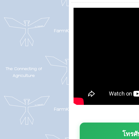
โทรศั