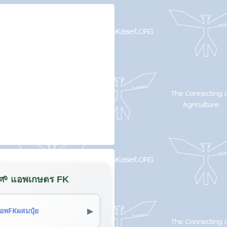
🌱 แอพเกษตร FK
▶
อพFKผสมปุ๋ย