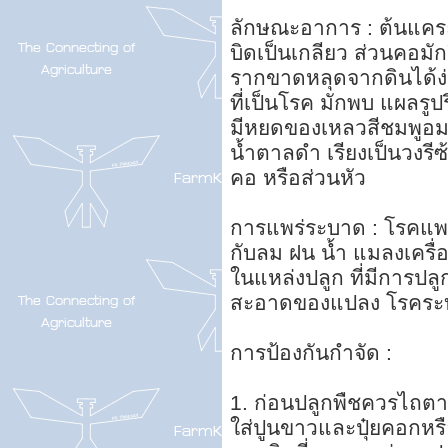
ลักษณะอาการ : ต้นแคระ
บิดเป็นเกลียว ส่วนคอมั
รากขาดหลุดจากดินได้ง่า
ที่เป็นโรค มักพบ แผลรูป
มีหยดของเหลวสีชมพูอมส้ม
น้ำตาลดำ เรียงเป็นวงรี
คอ หรือส่วนหัว
การแพร่ระบาด : โรคแพร
กับลม ฝน น้ำ แมลงเครื่อ
ในแหล่งปลูก ที่มีการปลู
สะอาดของแปลง โรคระบาด
การป้องกันกำจัด :
1. ก่อนปลูกพืชควรไถตากด
ใส่ปูนขาวและปุ๋ยคอกหรือ