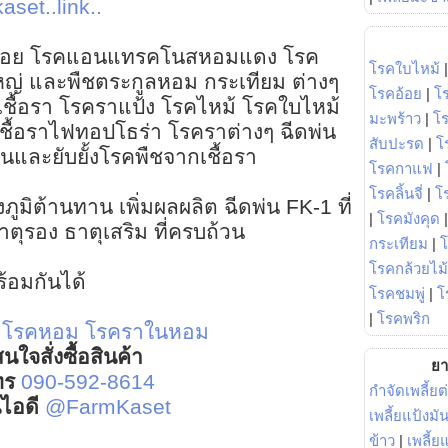
aset..link..
เลื้อย โรคแอนแทรคโนสหอมแดง โรค
โรคใบไหม้
่ และพืชตระกูลหอม กระเทียม ต่างๆ
โรคอ้อย
|
โ
กเชื้อรา โรคราแป้ง โรคไหม้ โรคใบไหม้
มะพร้าว
|
โ
้อราไฟทอปโธร่า โรคราต่างๆ ฉีดพ่น
สับปะรด
|
โ
ันและยับยั้งโรคพืชจากเชื้อรา
โรคกาแฟ
|
โรคลิ้นจี่
|
โร
ภูมิต้านทาน เพิ่มผลผลิต ฉีดพ่น FK-1 ที่
|
โรคมังคุด
ตุรอง ธาตุเสริม ที่ครบถ้วน
กระเทียม
|
โรคกล้วยไม้
้อมกันได้
โรคชมพู่
|
โ
|
โรคพริก
โรคหอม
โรคราในหอม
นใจสั่งซื้อสินค้า
ยา
ทร
090-592-8614
กำจัดเพลี้ยต
์ไอดี
@FarmKaset
เพลี้ยแป้งม
ข้าว
|
เพลี้