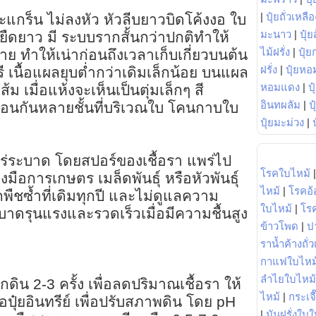
|
ปุ๋ยถั่วเหลือ
แกร็น ไม่ลงหัว หัวลีบยาวบิดโค้งงอ ใบ
มะนาว
|
ปุ๋ย
กยืดยาว มี ระบบรากสั้นกว่าปกติทำให้
ไม้ฝรั่ง
|
ปุ๋ย
ย ทำให้เน่าก่อนถึงเวลาเก็บเกี่ยวบนต้น
ฝรั่ง
|
ปุ๋ยหอ
รี เนื้อแผลยุบต่ำกว่าเดิมเล็กน้อย บนแผล
หอมแดง
|
ป
 เมื่อแห้งจะเห็นเป็นตุ่มเล็กๆ สี
อินทผลัม
|
ป
ซ้อนกันหลายชั้นที่บริเวณใบ โคนกาบใบ
ปุ๋ยมะม่วง
|
่ระบาด โดยสปอร์ของเชื้อรา แพร่ไป
โรคใบไหม้
งมือการเกษตร เมล็ดพันธุ์ หรือหัวพันธุ์
ไหม้
|
โรคอ้
กพืชซ้ำที่เดิมทุกปี และไม่ดูแลความ
ใบไหม้
|
โร
รุนแรงและรวดเร็วเมื่อมีความชื้นสูง
ข้าวโพด
|
ป
ราน้ำค้างถั่
กาแฟใบไหม
ลำไยใบไหม้
ิน 2-3 ครั้ง เพื่อลดปริมาณเชื้อรา ให้
ไหม้
|
กระเจ
ปุ๋ยอินทรีย์ เพื่อปรับสภาพดิน โดย pH
|
มันฝรั่งใบใ