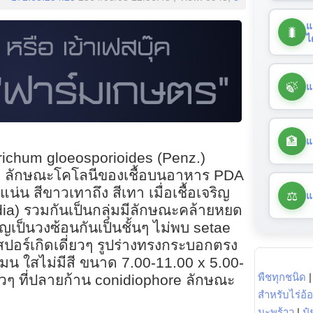
แ
🐛
ไ
🍃
แ
🏦
แ
otrichum gloeosporioides (Penz.)
อ : ลักษณะโคโลนีของเชื้อบนอาหาร PDA
น่น สีขาวเทาถึง สีเทา เมื่อเชื้อเจริญ
⚖️
แ
idia) รวมกันเป็นกลุ่มมีลักษณะคล้ายหยด
ิญเป็นวงซ้อนกันเป็นชั้นๆ ไม่พบ setae
ปอร์เกิดเดี่ยวๆ รูปร่างทรงกระบอกตรง
งมน ใสไม่มีสี ขนาด 7.00-11.00 x 5.00-
พืชทุกชนิด
ยวๆ ที่ปลายก้าน conidiophore ลักษณะ
สำหรับไร่อ้
มะพร้าว
|
ปุ