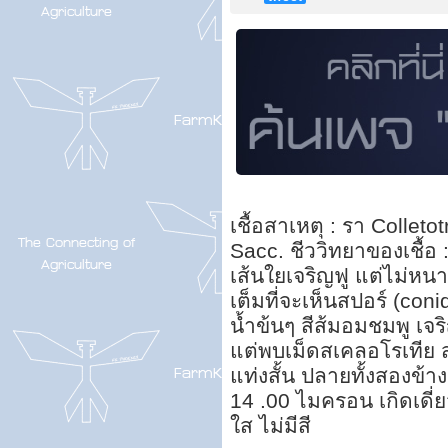
เชื้อสาเหตุ : รา Collet
Sacc. ชีววิทยาของเชื้
เส้นใยเจริญฟู แต่ไม่หนาแ
เต็มที่จะเห็นสปอร์ (con
น้ำข้นๆ สีส้มอมชมพู เจร
แต่พบเม็ดสเคลอโรเทีย ส
แท่งสั้น ปลายทั้งสองข้า
14 .00 ไมครอน เกิดเดี่
ใส ไม่มีสี