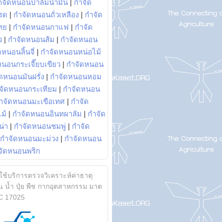
ำจัดหนอนปาล์มน้ำมัน
|
กำจัด
รด
|
กำจัดหนอนถั่วเหลือง
|
กำจัด
ทย
|
กำจัดหนอนกาแฟ
|
กำจัด
ว
|
กำจัดหนอนส้ม
|
กำจัดหนอน
หนอนลิ้นจี่
|
กำจัดหนอนหน่อไม้
หนอนกระเจี๊ยบเขียว
|
กำจัดหนอน
ดหนอนมันฝรั่ง
|
กำจัดหนอนหอม
จัดหนอนกระเทียม
|
กำจัดหนอน
ำจัดหนอนมะเขือเทศ
|
กำจัด
ม้
|
กำจัดหนอนอินทผาลัม
|
กำจัด
น่า
|
กำจัดหนอนชมพู่
|
กำจัด
กำจัดหนอนมะม่วง
|
กำจัดหนอน
จัดหนอนพริก
้ใช้บริการตรวจวิเคราะห์ค่าธาตุ
 น้ำ ปุ๋ย พืช กากอุตสาหกรรม มาต
C 17025