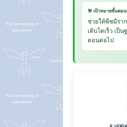
🎯 เป้าหมายขั้นตอนน
ช่วยให้พืชมีรา
เติบโตเร็ว เป็
ตอนต่อไป
⭐ เอฟเค-