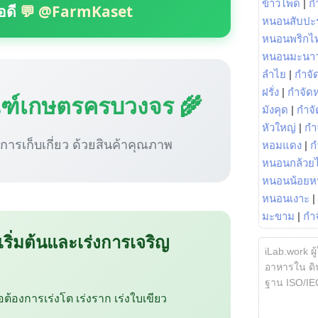
ข้าวโพด
|
ก
อดี
💬 @FarmKaset
หนอนสับปะ
หนอนพริกไ
หนอนมะนา
ลำไย
|
กำจัด
ฝรั่ง
|
กำจัด
ณฑ์เกษตรครบวงจร 🌾
มังคุด
|
กำจั
หัวใหญ่
|
กำ
ู่การเก็บเกี่ยว ด้วยสินค้าคุณภาพ
หอมแดง
|
ก
หนอนกล้วยไ
หนอนน้อยห
หนอนเงาะ
|
มะขาม
|
กำ
 เริ่มต้นและเร่งการเจริญ
iLab.work ผู
อาหารใน ดิน
ฐาน ISO/IE
ือต้องการเร่งโต เร่งราก เร่งใบเขียว