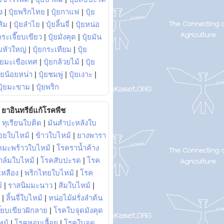
ง
|
ปุ๋ยพริกไทย
|
ปุ๋ยกาแฟ
|
ปุ๋ย
ส้ม
|
ปุ๋ยลำไย
|
ปุ๋ยลิ้นจี่
|
ปุ๋ยหน่อ
กระเจี๊ยบเขียว
|
ปุ๋ยมังคุด
|
ปุ๋ยมัน
มหัวใหญ่
|
ปุ๋ยกระเทียม
|
ปุ๋ย
ุ๋ยมะเขือเทศ
|
ปุ๋ยกล้วยไม้
|
ปุ๋ย
ุ๋ยน้อยหน่า
|
ปุ๋ยชมพู่
|
ปุ๋ยเงาะ
|
ปุ๋ยมะขาม
|
ปุ๋ยพริก
ยาอินทรีย์แก้โรคพืช
|
ทุเรียนใบติด
|
มันสำปะหลังใบ
อยใบไหม้
|
ข้าวใบไหม้
|
ยางพารา
คมะพร้าวใบไหม้
|
โรคราน้ำค้าง
าล์มใบไหม้
|
โรคสับปะรด
|
โรค
วเหลือง
|
พริกไทยใบไหม้
|
โรค
้
|
ราสนิมมะนาว
|
ส้มใบไหม้
|
|
ลิ้นจี่ใบไหม้
|
หน่อไม้ฝรั่งลำต้น
ี๊ยบเขียวฝักลาย
|
โรคใบจุดมังคุด
หม้
|
โรคหอมเลื้อย
|
โรคใบจุด