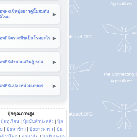
อพFKเช็คปุ๋ยยาฯคู่นี้ผสมกัน
▶
ด้ไหม
▶
อพFKตรวจพืชเป็นโรคอะไร
▶
อพFKคำนวณเงินกู้ ธกส.
▶
อพFKแปลงหน่วยเกษตร
ปุ๋ยคุณภาพสูง
|
ปุ๋ยทุเรียน
|
ปุ๋ยมันสำปะหลัง
|
ปุ๋ย
อย
|
ปุ๋ยนาข้าว
|
ปุ๋ยยางพารา
|
ปุ๋ย
๋ยข้าวโพด
|
ปุ๋ยปาล์ม
|
ปุ๋ยสับปะรด