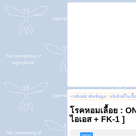
<กลับหน้าค้นข้อมูล
แจ้งลิงค์ในเนื
โรคหอมเลื้อย : 
ไอเอส + FK-1 ]
tweet