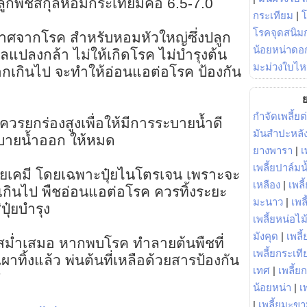
ลูกพืชสกุลหอมกระเทียมคือ 6.5-7.0
กระเทียม
|
โรคจุดสนิมก
่ปราศจากโรค สำหรับหอมหัวใหญ่ซึ่งปลูก
น้อยหน่าดอก
แปลงกล้า ไม่ให้เกิดโรค ไม่บำรุงต้น
มะม่วงใบไห
ากเกินไป จะทำให้อ่อนแอต่อโรค ป้องกัน
ย
กำจัดเพลี้ยต
รยกร่องสูงเพื่อให้มีการระบายน้ำดี
มันสำปะหลั
ะบายน้ำออก ให้หมด
ยางพารา
|
เ
เพลี้ยปาล์มน
ปุ๋ยเคมี โดยเฉพาะปุ๋ยไนโตรเจน เพราะจะ
เหลือง
|
เพลี
เกินไป พืชอ่อนแอต่อโรค ควรทิ้งระยะ
มะนาว
|
เพล
ปุ๋ยบำรุง
เพลี้ยหน่อไม้
มังคุด
|
เพลี้
สม่ำเสมอ หากพบโรค ทำลายต้นพืชที่
เพลี้ยกระเที
ทิ้งแล้ว พ่นต้นที่เหลือด้วยสารป้องกัน
เทศ
|
เพลี้ย
ส
น้อยหน่า
|
เ
|
เพลี้ยมะข