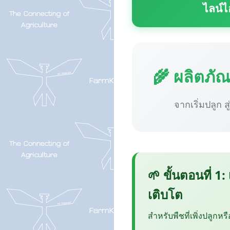
ไลน์ไ
🌾 ผลิตภั
จากเริ่มปลูก ส
🌱 ขั้นตอนที่ 1:
เติบโต
สำหรับพืชที่เพิ่งปลูกหร