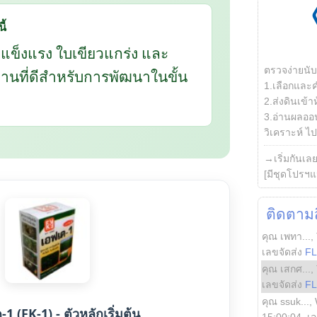
ี้
กแข็งแรง ใบเขียวแกร่ง และ
ตรวจง่ายนั
นฐานที่ดีสำหรับการพัฒนาในขั้น
1.เลือกและ
2.ส่งดินเข้า
3.อ่านผลออน
วิเคราะห์ ไปต
→เริ่มกันเล
[มีชุดโปรฯแ
ติดตามสิ
คุณ เพทา...
,
เลขจัดส่ง
F
คุณ เสกศ...
,
เลขจัดส่ง
F
คุณ ssuk...
,
1 (FK-1) - ตัวหลักเริ่มต้น
15:00:04
, เ