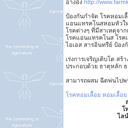
อ้างอิง
http://www.farmk
ป้องกันกำจัด โรคหอม
แอนแทรคโนสหอมหัวใหญ
โรคต่างๆ ที่มีสาเหตุจา
โรคแอนแทรคโนส โรคเชื
ไอเอส สารอินทรีย์ ป้องก
เร่งการเจริญเติบโต สร้าง
ประกอบด้วย ธาตุหลัก ธา
สามารถผสม ฉีดพ่นไปพร
โรคหอมเลื้อย
หอมเลื้อย
ส
โ
ไลน