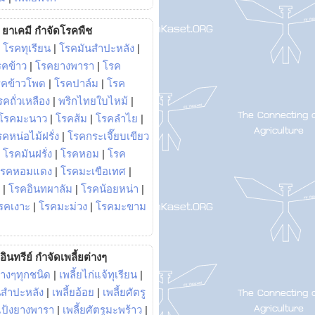
ยาเคมี กำจัดโรคพืช
|
โรคทุเรียน
|
โรคมันสำปะหลัง
|
รคข้าว
|
โรคยางพารา
|
โรค
รคข้าวโพด
|
โรคปาล์ม
|
โรค
รคถั่วเหลือง
|
พริกไทยใบไหม้
|
โรคมะนาว
|
โรคส้ม
|
โรคลำไย
|
คหน่อไม้ฝรั่ง
|
โรคกระเจี๊ยบเขียว
|
โรคมันฝรั่ง
|
โรคหอม
|
โรค
โรคหอมแดง
|
โรคมะเขือเทศ
|
|
โรคอินทผาลัม
|
โรคน้อยหน่า
|
รคเงาะ
|
โรคมะม่วง
|
โรคมะขาม
อินทรีย์ กำจัดเพลี้ยต่างๆ
่างๆทุกชนิด
|
เพลี้ยไก่แจ้ทุเรียน
|
ันสำปะหลัง
|
เพลี้ยอ้อย
|
เพลี้ยศัตรู
ยแป้งยางพารา
|
เพลี้ยศัตรูมะพร้าว
|