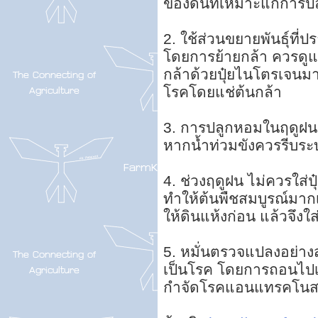
ของดินที่เหมาะแก่การป
2. ใช้ส่วนขยายพันธุ์ที
โดยการย้ายกล้า ควรดูแล
กล้าด้วยปุ๋ยไนโตรเจนม
โรคโดยแช่ต้นกล้า
3. การปลูกหอมในฤดูฝนคว
หากน้ำท่วมขังควรรีบร
4. ช่วงฤดูฝน ไม่ควรใส่
ทำให้ต้นพืชสมบูรณ์มาก
ให้ดินแห้งก่อน แล้วจึงใส่
5. หมั่นตรวจแปลงอย่าง
เป็นโรค โดยการถอนไปเผา
กำจัดโรคแอนแทรคโน