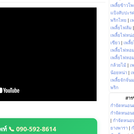
เพลี้ยข้าวโ
แป้งสับปะร
พริกไทย
|
เ
เพลี้ยไฟส้ม
เพลี้ยไฟหน่อ
เขียว
|
เพลี้
เพลี้ยไฟหอม
เพลี้ยไฟหอ
กล้วยไม้
|
เพ
น้อยหน่า
|
เ
เพลี้ยจักจั่น
พริก
สารช
กำจัดหนอนศ
กำจัดหนอนม
|
กำจัดหนอ
พท์
📞 090-592-8614
ยางพารา
|
ก