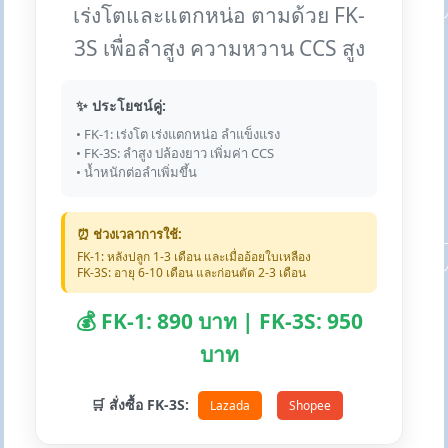
เร่งโตและแตกหน่อ ตามด้วย FK-
3S เพื่อลำสูง ความหวาน CCS สูง
✨ ประโยชน์คู่:
• FK-1: เร่งโต เร่งแตกหน่อ ลำแข็งแรง
• FK-3S: ลำสูง ปล้องยาว เพิ่มค่า CCS
• น้ำหนักต่อลำเพิ่มขึ้น
⏰ ช่วงเวลาการใช้:
FK-1: หลังปลูก 1-3 เดือน และเมื่ออ้อยใบเหลือง
FK-3S: อายุ 6-10 เดือน และก่อนตัด 2-3 เดือน
💰 FK-1: 890 บาท | FK-3S: 950
บาท
🛒 สั่งซื้อ FK-3S:
Lazada
Shopee