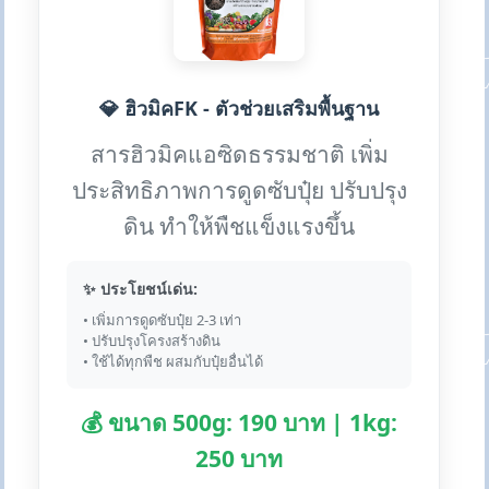
💎 ฮิวมิคFK - ตัวช่วยเสริมพื้นฐาน
สารฮิวมิคแอซิดธรรมชาติ เพิ่ม
ประสิทธิภาพการดูดซับปุ๋ย ปรับปรุง
ดิน ทำให้พืชแข็งแรงขึ้น
✨ ประโยชน์เด่น:
• เพิ่มการดูดซับปุ๋ย 2-3 เท่า
• ปรับปรุงโครงสร้างดิน
• ใช้ได้ทุกพืช ผสมกับปุ๋ยอื่นได้
💰 ขนาด 500g: 190 บาท | 1kg:
250 บาท