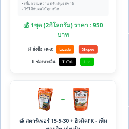
• เพิ่มความหวาน ปรับปรุงรสชาติ
• ใช้ได้กับผลไม้ทุกชนิด
💰 1ชุด (2กิโลกรัม) ราคา : 950
บาท
🛒 สั่งซื้อ FK-3:
Lazada
Shopee
📱 ช่องทางอื่น:
TikTok
Line
+
🍯 สตาร์เฟอร์ 15-5-30 + ฮิวมิคFK - เพิ่ม
ผลผลิต เร่งแป้ง