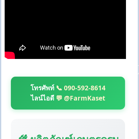
โทรศัพท์
📞 090-592-8614
ไลน์ไอดี
💬 @FarmKaset