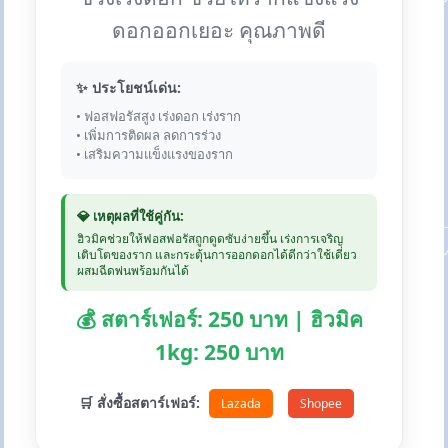
ดอกออกเยอะ คุณภาพดี
✨ ประโยชน์เด่น:
• ฟอสฟอรัสสูง เร่งดอก เร่งราก
• เพิ่มการติดผล ลดการร่วง
• เสริมความแข็งแรงของราก
💎 เหตุผลที่ใช้คู่กัน:
ฮิวมิคช่วยให้ฟอสฟอรัสถูกดูดซับง่ายขึ้น เร่งการเจริญ
เติบโตของราก และกระตุ้นการออกดอกได้ดีกว่าใช้เดี่ยว
ผสมฉีดพ่นพร้อมกันได้
💰 สตาร์เฟอร์: 250 บาท | ฮิวมิค
1kg: 250 บาท
🛒 สั่งซื้อสตาร์เฟอร์:
Lazada
Shopee