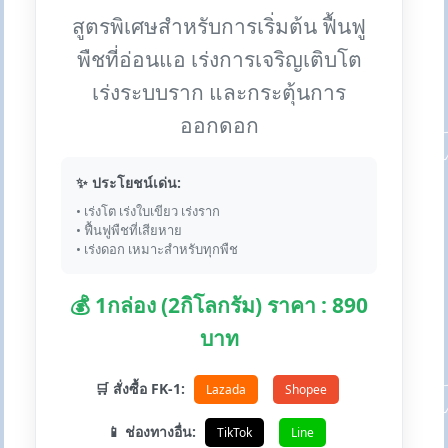
สูตรพิเศษสำหรับการเริ่มต้น ฟื้นฟู
พืชที่อ่อนแอ เร่งการเจริญเติบโต
เร่งระบบราก และกระตุ้นการ
ออกดอก
✨ ประโยชน์เด่น:
• เร่งโต เร่งใบเขียว เร่งราก
• ฟื้นฟูพืชที่เสียหาย
• เร่งดอก เหมาะสำหรับทุกพืช
💰 1กล่อง (2กิโลกรัม) ราคา : 890
บาท
🛒 สั่งซื้อ FK-1:
Lazada
Shopee
📱 ช่องทางอื่น:
TikTok
Line