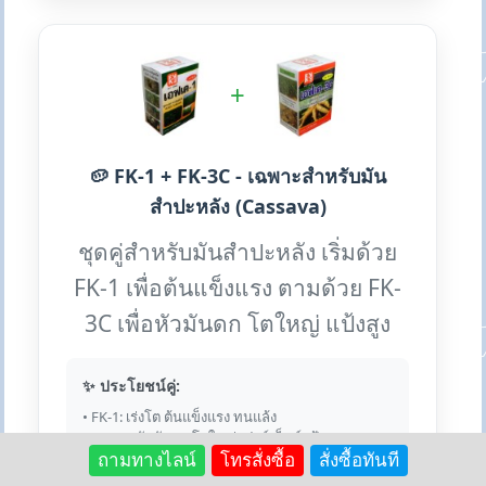
+
🥔 FK-1 + FK-3C - เฉพาะสำหรับมัน
สำปะหลัง (Cassava)
ชุดคู่สำหรับมันสำปะหลัง เริ่มด้วย
FK-1 เพื่อต้นแข็งแรง ตามด้วย FK-
3C เพื่อหัวมันดก โตใหญ่ แป้งสูง
✨ ประโยชน์คู่:
• FK-1: เร่งโต ต้นแข็งแรง ทนแล้ง
• FK-3C: หัวมันดก โตใหญ่ เปอร์เซ็นต์แป้งสูง
• น้ำหนักต่อต้นเพิ่มขึ้นมาก
ถามทางไลน์
โทรสั่งซื้อ
สั่งซื้อทันที