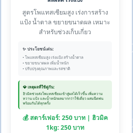
สูตรโพแทสเซียมสูง เร่งการสร้าง
แป้ง น้ำตาล ขยายขนาดผล เหมาะ
สำหรับช่วงเก็บเกี่ยว
✨ ประโยชน์เด่น:
• โพแทสเซียมสูง เร่งแป้ง สร้างน้ำตาล
• ขยายขนาดผล เพิ่มน้ำหนัก
• ปรับปรุงคุณภาพและรสชาติ
💎 เหตุผลที่ใช้คู่กัน:
ฮิวมิคช่วยส่งโพแทสเซียมเข้าสู่ผลได้เร็วขึ้น เพิ่มความ
หวาน แป้ง และน้ำหนักผลมากกว่าใช้เดี่ยว ผสมฉีดพ่น
พร้อมกันได้ทุกครั้ง
💰 สตาร์เฟอร์: 250 บาท | ฮิวมิค
1kg: 250 บาท