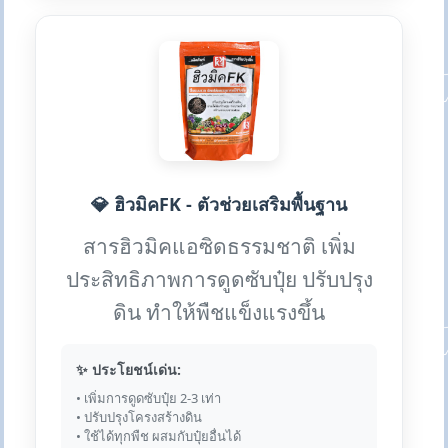
💎 ฮิวมิคFK - ตัวช่วยเสริมพื้นฐาน
สารฮิวมิคแอซิดธรรมชาติ เพิ่ม
ประสิทธิภาพการดูดซับปุ๋ย ปรับปรุง
ดิน ทำให้พืชแข็งแรงขึ้น
✨ ประโยชน์เด่น:
• เพิ่มการดูดซับปุ๋ย 2-3 เท่า
• ปรับปรุงโครงสร้างดิน
• ใช้ได้ทุกพืช ผสมกับปุ๋ยอื่นได้