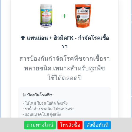
+
🍄 แพนน่อน + ฮิวมิคFK - กำจัดโรคเชื้อ
รา
สารป้องกันกำจัดโรคพืชจากเชื้อรา
หลายชนิด เหมาะสำหรับทุกพืช
ใช้ได้ตลอดปี
✨ ป้องกันโรคพืช:
• ใบไหม้ ใบจุด ใบติด กิ่งแห้ง
• ราน้ำค้าง ราสนิม ไปทอปธอร่า
• แอนแทรคโนส กุ้งแห้ง
ถามทางไลน์
โทรสั่งซื้อ
สั่งซื้อทันที