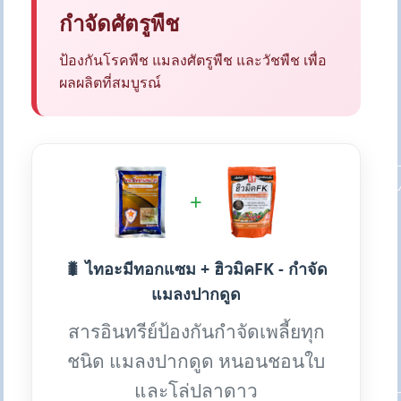
กำจัดศัตรูพืช
ป้องกันโรคพืช แมลงศัตรูพืช และวัชพืช เพื่อ
ผลผลิตที่สมบูรณ์
+
🐛 ไทอะมีทอกแซม + ฮิวมิคFK - กำจัด
แมลงปากดูด
สารอินทรีย์ป้องกันกำจัดเพลี้ยทุก
ชนิด แมลงปากดูด หนอนชอนใบ
และโล่ปลาดาว