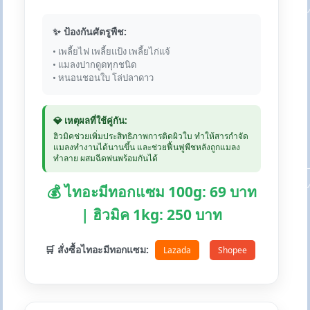
✨ ป้องกันศัตรูพืช:
• เพลี้ยไฟ เพลี้ยแป้ง เพลี้ยไก่แจ้
• แมลงปากดูดทุกชนิด
• หนอนชอนใบ โล่ปลาดาว
💎 เหตุผลที่ใช้คู่กัน:
ฮิวมิคช่วยเพิ่มประสิทธิภาพการติดผิวใบ ทำให้สารกำจัด
แมลงทำงานได้นานขึ้น และช่วยฟื้นฟูพืชหลังถูกแมลง
ทำลาย ผสมฉีดพ่นพร้อมกันได้
💰 ไทอะมีทอกแซม 100g: 69 บาท
| ฮิวมิค 1kg: 250 บาท
🛒 สั่งซื้อไทอะมีทอกแซม:
Lazada
Shopee