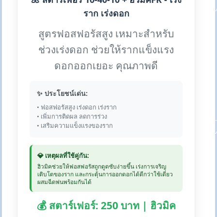
ราก เร่งดอก
สูตรฟอสฟอรัสสูง เหมาะสำหรับ
ช่วงเร่งดอก ช่วยให้รากแข็งแรง
ดอกออกเยอะ คุณภาพดี
✨ ประโยชน์เด่น:
• ฟอสฟอรัสสูง เร่งดอก เร่งราก
• เพิ่มการติดผล ลดการร่วง
• เสริมความแข็งแรงของราก
💎 เหตุผลที่ใช้คู่กัน:
ฮิวมิคช่วยให้ฟอสฟอรัสถูกดูดซับง่ายขึ้น เร่งการเจริญ
เติบโตของราก และกระตุ้นการออกดอกได้ดีกว่าใช้เดี่ยว
ผสมฉีดพ่นพร้อมกันได้
💰 สตาร์เฟอร์: 250 บาท | ฮิวมิค