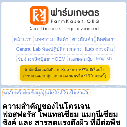
หน้าแรก
บทความ
สินค้า
ตามสินค้า
ติดต่อเรา
Central Lab ห้องปฏิบัติการกลาง
iLab ตรวจดิน
English
รับจ้างผลิตปุ๋ยยาฯOEM
แอพผสมปุ๋ย
📱 ติดตั้งแอพมือถือ ฟาร์มเกษตร ฟรี!ไม่มีเงื่อนไข
(รวมแอพผสมปุ๋ย และแอพเกษตรอื่นๆไว้ในแอพนี้)
<กลับหน้าค้นข้อมูล
แจ้งลิงค์ในเนื้อหาเสีย
ความสำคัญของไนโตรเจน
ฟอสฟอรัส โพแทสเซียม แมกนีเซียม
ซิงค์ และ สารลดแรงตึงผิว ที่มีต่อพืช