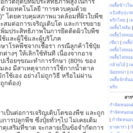
ลือกวัตถุดับที่มีประสิทธิภาพสูงในการ
เพลี้ยข้าวโ
รา ด้วยเทคโนโลยี “การควบคุมด้วย
แป้งสับปะร
l)” โดยควบคุมสภาพแวดล้อมที่ผิวใบพืช
พริกไทย
|
เ
มาะสมต่อการเจริญเติบโต และการขยาย
เพลี้ยไฟส้ม
ยังเพิ่มประสิทธิภาพในการยึดติดผิวใบพืช
เพลี้ยไฟหน่อ
้ใช้และผู้ใช้และผู้บริโภค
เขียว
|
เพลี้
ษาโรคพืชจากเชื้อรา กรณีลูกค้าใช้ปุ๋ย
เพลี้ยไฟหอม
ักต่างๆ ให้เลิกใช้ทันที เนื่องจากอาจ
เพลี้ยไฟหอ
้าไปเรื่อยๆขณะทำการรักษา (80% ของ
กล้วยไม้
|
เพ
แมลง มีสาเหตุจากการใช้กากน้ำตาล
น้อยหน่า
|
เ
กใช้เอง อย่างไม่ถูกวิธี หรือไม่ผ่าน
เพลี้ยจักจั่น
ถูกต้อง)
พริก
สารช
กำจัดหนอนศ
จำเป็นต่อการเจริญเติบโตของพืช และถูก
กำจัดหนอนม
รปลูกพืช ซึ่งปุ๋ยทั่วๆไป ไม่เคยเติม
|
กำจัดหนอ
งธาตุเสริมที่ขาด จะกลายเป็นข้อจำกัดการ
ยางพารา
|
ก