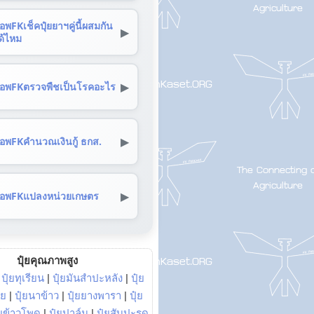
อพFKเช็คปุ๋ยยาฯคู่นี้ผสมกัน
▶
ด้ไหม
▶
อพFKตรวจพืชเป็นโรคอะไร
▶
อพFKคำนวณเงินกู้ ธกส.
▶
อพFKแปลงหน่วยเกษตร
ปุ๋ยคุณภาพสูง
|
ปุ๋ยทุเรียน
|
ปุ๋ยมันสำปะหลัง
|
ปุ๋ย
อย
|
ปุ๋ยนาข้าว
|
ปุ๋ยยางพารา
|
ปุ๋ย
๋ยข้าวโพด
|
ปุ๋ยปาล์ม
|
ปุ๋ยสับปะรด