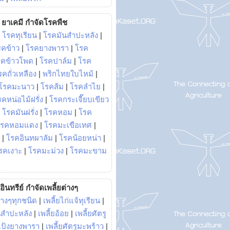
ยาเคมี กำจัดโรคพืช
|
โรคทุเรียน
|
โรคมันสำปะหลัง
|
รคข้าว
|
โรคยางพารา
|
โรค
รคข้าวโพด
|
โรคปาล์ม
|
โรค
รคถั่วเหลือง
|
พริกไทยใบไหม้
|
โรคมะนาว
|
โรคส้ม
|
โรคลำไย
|
คหน่อไม้ฝรั่ง
|
โรคกระเจี๊ยบเขียว
|
โรคมันฝรั่ง
|
โรคหอม
|
โรค
โรคหอมแดง
|
โรคมะเขือเทศ
|
|
โรคอินทผาลัม
|
โรคน้อยหน่า
|
รคเงาะ
|
โรคมะม่วง
|
โรคมะขาม
อินทรีย์ กำจัดเพลี้ยต่างๆ
่างๆทุกชนิด
|
เพลี้ยไก่แจ้ทุเรียน
|
ันสำปะหลัง
|
เพลี้ยอ้อย
|
เพลี้ยศัตรู
ยแป้งยางพารา
|
เพลี้ยศัตรูมะพร้าว
|