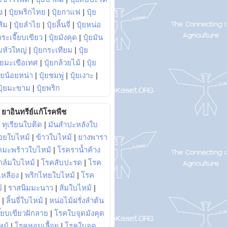
ง
|
ปุ๋ยพริกไทย
|
ปุ๋ยกาแฟ
|
ปุ๋ย
ส้ม
|
ปุ๋ยลำไย
|
ปุ๋ยลิ้นจี่
|
ปุ๋ยหน่อ
กระเจี๊ยบเขียว
|
ปุ๋ยมังคุด
|
ปุ๋ยมัน
มหัวใหญ่
|
ปุ๋ยกระเทียม
|
ปุ๋ย
ุ๋ยมะเขือเทศ
|
ปุ๋ยกล้วยไม้
|
ปุ๋ย
ุ๋ยน้อยหน่า
|
ปุ๋ยชมพู่
|
ปุ๋ยเงาะ
|
ปุ๋ยมะขาม
|
ปุ๋ยพริก
ยาอินทรีย์แก้โรคพืช
|
ทุเรียนใบติด
|
มันสำปะหลังใบ
อยใบไหม้
|
ข้าวใบไหม้
|
ยางพารา
คมะพร้าวใบไหม้
|
โรคราน้ำค้าง
าล์มใบไหม้
|
โรคสับปะรด
|
โรค
วเหลือง
|
พริกไทยใบไหม้
|
โรค
้
|
ราสนิมมะนาว
|
ส้มใบไหม้
|
|
ลิ้นจี่ใบไหม้
|
หน่อไม้ฝรั่งลำต้น
ี๊ยบเขียวฝักลาย
|
โรคใบจุดมังคุด
หม้
|
โรคหอมเลื้อย
|
โรคใบจุด