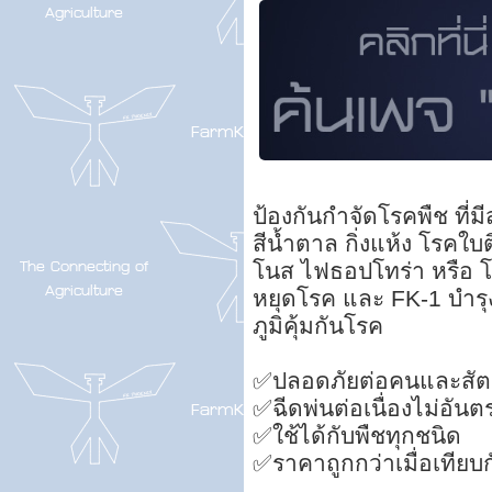
ป้องกันกำจัดโรคพืช ที่ม
สีน้ำตาล กิ่งแห้ง โรคใ
โนส ไฟธอปโทร่า หรือ โร
หยุดโรค และ FK-1 บำรุง
ภูมิคุ้มกันโรค
✅ปลอดภัยต่อคนและสัตว์
✅ฉีดพ่นต่อเนื่องไม่อันต
✅ใช้ได้กับพืชทุกชนิด
✅ราคาถูกกว่าเมื่อเทียบกั