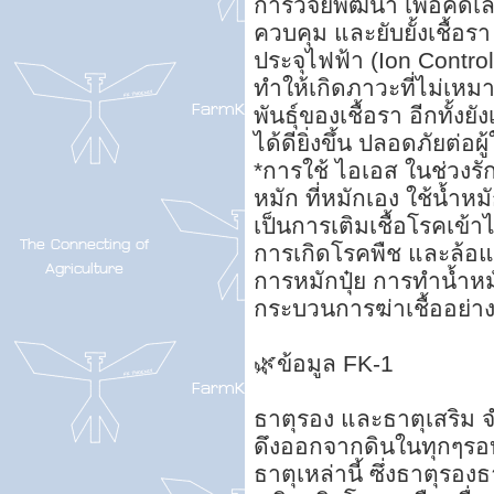
การวิจัยพัฒนา เพื่อคัดเ
ควบคุม และยับยั้งเชื้อ
ประจุไฟฟ้า (Ion Contro
ทำให้เกิดภาวะที่ไม่เห
พันธุ์ของเชื้อรา อีกทั้ง
ได้ดียิ่งขึ้น ปลอดภัยต่อผู
*การใช้ ไอเอส ในช่วงรัก
หมัก ที่หมักเอง ใช้น้ำหม
เป็นการเติมเชื้อโรคเข
การเกิดโรคพืช และล้อ
การหมักปุ๋ย การทำน้ำหมั
กระบวนการฆ่าเชื้ออย่าง
🌿ข้อมูล FK-1
ธาตุรอง และธาตุเสริม 
ดึงออกจากดินในทุกๆรอบกา
ธาตุเหล่านี้ ซึ่งธาตุรอ