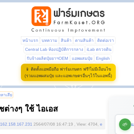
หน้าแรก
บทความ
สินค้า
ตามสินค้า
ติดต่อเรา
Central Lab ห้องปฏิบัติการกลาง
iLab ตรวจดิน
รับจ้างผลิตปุ๋ยยาฯOEM
แอพผสมปุ๋ย
English
📱 ติดตั้งแอพมือถือ ฟาร์มเกษตร ฟรี!ไม่มีเงื่อนไข
(รวมแอพผสมปุ๋ย และแอพเกษตรอื่นๆไว้ในแอพนี้)
้อหาเสีย
ชต่างๆ ใช้ ไอเอส
🌱
แ
162.158.167.231
2564/07/08 16:47:19 , View: 4704,
e