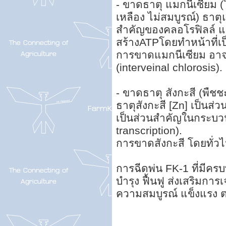
- ขาดธาตุ แมกนีเซียม (ใ
เหลือง ไม่สมบูรณ์) ธาตุ
สำคัญของคลอโรฟิลล์ 
สร้างATPโดยทำหน้าที่เ
การขาดแมกนีเซียม อาจท
(interveinal chlorosis).
- ขาดธาตุ สังกะสี (พืช
ธาตุสังกะสี [Zn] เป็น
เป็นส่วนสำคัญในกระบว
transcription).
การขาดสังกะสี โดยทั่ว
การฉีดพ่น FK-1 ที่มีครบท
บำรุง ฟื้นฟู ส่งเสริมก
ความสมบูรณ์ แข็งแรง ต