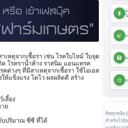
แ
🐛
ไ
🍃
แ
ีสาเหตุจากเชื้อรา เช่น โรคใบไหม้ ใบจุด
🏦
แ
บติด โรคราน้ำค้าง ราสนิม แอนแทรค
คต่างๆ ที่มีสาเหตุจากเชื้อรา ใช้ไอเอส
ให้แข็งแรง โตไว ผลผลิตดี สร้าง
⚖️
แ
เลี้ยง
ราย
พืชทุกชนิด
บปริมาณ ซีซี ที่ได้
สำหรับไร่อ้
มะพร้าว
|
ปุ