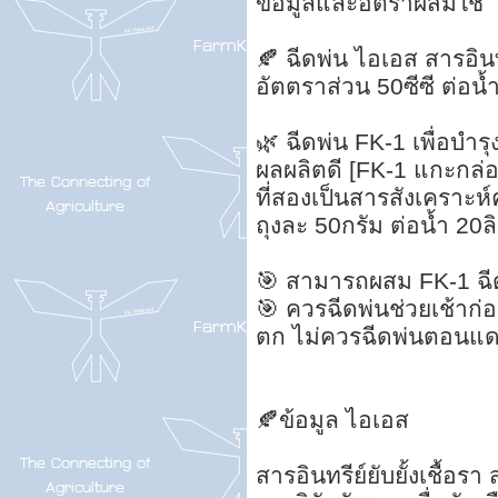
ข้อมูลและอัตราผสมใช้
🍂 ฉีดพ่น ไอเอส สารอินทร
อัตตราส่วน 50ซีซี ต่อน้ำ
🌿 ฉีดพ่น FK-1 เพื่อบำร
ผลผลิตดี [FK-1 แกะกล่อ
ที่สองเป็นสารสังเคราะห์
ถุงละ 50กรัม ต่อน้ำ 20ล
🎯 สามารถผสม FK-1 ฉี
🎯 ควรฉีดพ่นช่วยเช้าก
ตก ไม่ควรฉีดพ่นตอนแด
🍂ข้อมูล ไอเอส
สารอินทรีย์ยับยั้งเชื้อร