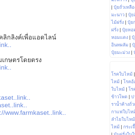
|
ปุ๋ยถั่วเหลือ
มะนาว
|
ปุ๋ย
ไม้ฝรั่ง
|
ปุ๋ย
ฝรั่ง
|
ปุ๋ยหอ
ลิกลิงค์เพื่อแอดไลน์
หอมแดง
|
ป
ink..
อินทผลัม
|
ป
ปุ๋ยมะม่วง
|
าร์มเกษตรโดยตรง
ink..
โรคใบไหม้
ไหม้
|
โรคอ้
ใบไหม้
|
โร
ข้าวโพด
|
ป
aset..link..
ราน้ำค้างถั่
et..link..
กาแฟใบไหม
://www.farmkaset..link..
ลำไยใบไหม้
ไหม้
|
กระเจ
|
มันฝรั่งใบใ