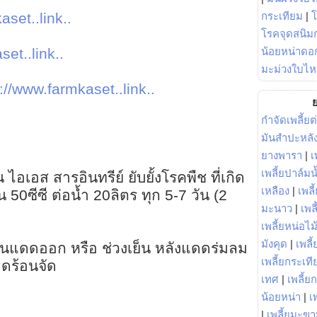
กระเทียม
|
aset..link..
โรคจุดสนิมก
น้อยหน่าดอก
et..link..
มะม่วงใบไห
://www.farmkaset..link..
ย
กำจัดเพลี้ยต
มันสำปะหลั
ยางพารา
|
เ
เพลี้ยปาล์มน
 ไอเอส สารอินทรีย์ ยับยั้งโรคพืช ที่เกิด
เหลือง
|
เพลี
 50ซีซี ต่อน้ำ 20ลิตร ทุก 5-7 วัน (2
มะนาว
|
เพล
เพลี้ยหน่อไม้
มังคุด
|
เพลี้
่อนแดดออก หรือ ช่วงเย็น หลังแดดร่มลม
เพลี้ยกระเที
ดร้อนจัด
เทศ
|
เพลี้ย
น้อยหน่า
|
เ
|
เพลี้ยมะข