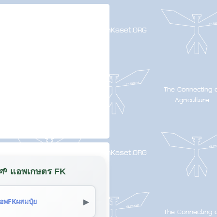
🌱 แอพเกษตร FK
▶
อพFKผสมปุ๋ย