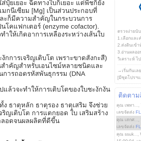
ส่ปุ๋ยเยอะ ฉีดทางใบก็เยอะ แต่พืชก็ยัง
แมกนีเซียม [Mg] เป็นส่วนประกอบที่
และก็มีความสำคัญในกระบวนการ
ป็นโคแฟกเตอร์ (enzyme cofactor).
ตรวจง่ายนั
ำให้เกิดอาการเหลืองระหว่างเส้นใบ
1.เลือกและ
2.ส่งดินเข้า
3.อ่านผลออน
ชะงักการเจริญเติบโต เพราะขาดสังกะสี)
วิเคราะห์ ไปต
ส่วนสำคัญสำหรับเอนไซม์หลายชนิดและ
→เริ่มกันเล
นการถอดรหัสพันธุกรรม (DNA
[มีชุดโปรฯแ
ไปแล้วจะทำให้การเติบโตของใบชะงักงัน
ติดตามสิ
ั้ง ธาตุหลัก ธาตุรอง ธาตุเสริม จึงช่วย
คุณ เพทา...
,
ารเจริญเติบโต การแตกยอด ใบ เสริมสร้าง
เลขจัดส่ง
F
คุณ เสกศ...
,
ลอดจนผลผลิตที่ดีขึ้น
เลขจัดส่ง
F
คุณ ssuk...
,
15:00:04
, เ