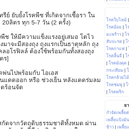
ีย์ ยับยั้งโรคพืช ที่เกิดจากเชื้อรา ใน
โรคใบไหม้
 20ลิตร ทุก 5-7 วัน (2 ครั้ง)
โรคอ้อย
|
โ
มะพร้าว
|
โ
ุงพืช ให้มีความแข็งแรงอยู่เสมอ โตไว
สับปะรด
|
โ
งมาจะมีสองถุง ถุงแรกเป็นธาตุหลัก ถุง
โรคกาแฟ
|
คลอโรฟิลล์ ต้องใช้พร้อมกันทั้งสองถุง
โรคลิ้นจี่
|
โร
ิตร]
|
โรคมังคุด
กระเทียม
|
ดพ่นไปพร้อมกับ ไอเอส
โรคกล้วยไม้
่อนแดดออก หรือ ช่วงเย็น หลังแดดร่มลม
โรคชมพู่
|
โ
ดร้อนจัด
|
โรคพริก
ยา
กำจัดเพลี้ยต
เพลี้ยแป้งม
า สกัดจากวัตถุดิบธรรมชาติทั้งหมด ผ่าน
ข้าว
|
เพลี้