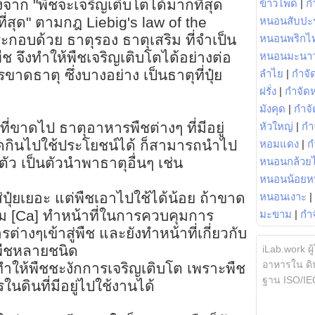
งจาก "พืชจะเจริญเติบโตได้มากที่สุด
ข้าวโพด
|
ก
ที่สุด" ตามกฎ Liebig's law of the
หนอนสับปะ
กอบด้วย ธาตุรอง ธาตุเสริม ที่จำเป็น
หนอนพริกไ
ช จึงทำให้พืชเจริญเติบโตได้อย่างต่อ
หนอนมะนา
ขาดธาตุ ซึ่งบางอย่าง เป็นธาตุที่ปุ๋ย
ลำไย
|
กำจัด
ฝรั่ง
|
กำจัด
มังคุด
|
กำจั
ที่ขาดไป ธาตุอาหารพืชต่างๆ ที่มีอยู่
หัวใหญ่
|
กำ
ดูดกินไปใช้ประโยชน์ได้ ก็สามารถนำไป
หอมแดง
|
ก
ตัว เป็นตัวนำพาธาตุอื่นๆ เช่น
หนอนกล้วยไ
หนอนน้อยห
ปุ๋ยเยอะ แต่พืชเอาไปใช้ได้น้อย ถ้าขาด
หนอนเงาะ
|
ม [Ca] ทำหน้าที่ในการควบคุมการ
มะขาม
|
กำ
่างๆเข้าสู่พืช และยังทำหน้าที่เกี่ยวกับ
ืชหลายชนิด
iLab.work ผู
อาหารใน ดิน
ให้พืชชะงักการเจริญเติบโต เพราะพืช
ฐาน ISO/IE
ดินที่มีอยู่ไปใช้งานได้