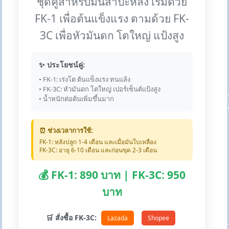
ชุดคู่สำหรับมันสำปะหลัง เริ่มด้วย
FK-1 เพื่อต้นแข็งแรง ตามด้วย FK-
3C เพื่อหัวมันดก โตใหญ่ แป้งสูง
✨ ประโยชน์คู่:
• FK-1: เร่งโต ต้นแข็งแรง ทนแล้ง
• FK-3C: หัวมันดก โตใหญ่ เปอร์เซ็นต์แป้งสูง
• น้ำหนักต่อต้นเพิ่มขึ้นมาก
⏰ ช่วงเวลาการใช้:
FK-1: หลังปลูก 1-4 เดือน และเมื่อมันใบเหลือง
FK-3C: อายุ 6-10 เดือน และก่อนขุด 2-3 เดือน
💰 FK-1: 890 บาท | FK-3C: 950
บาท
🛒 สั่งซื้อ FK-3C:
Lazada
Shopee