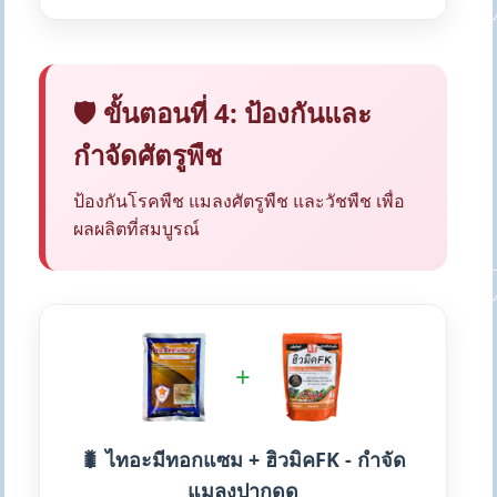
🛡️ ขั้นตอนที่ 4: ป้องกันและ
กำจัดศัตรูพืช
ป้องกันโรคพืช แมลงศัตรูพืช และวัชพืช เพื่อ
ผลผลิตที่สมบูรณ์
+
🐛 ไทอะมีทอกแซม + ฮิวมิคFK - กำจัด
แมลงปากดูด