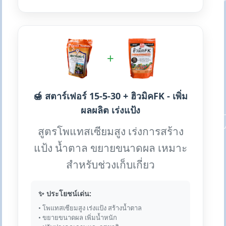
+
🍯 สตาร์เฟอร์ 15-5-30 + ฮิวมิคFK - เพิ่ม
ผลผลิต เร่งแป้ง
สูตรโพแทสเซียมสูง เร่งการสร้าง
แป้ง น้ำตาล ขยายขนาดผล เหมาะ
สำหรับช่วงเก็บเกี่ยว
✨ ประโยชน์เด่น:
• โพแทสเซียมสูง เร่งแป้ง สร้างน้ำตาล
• ขยายขนาดผล เพิ่มน้ำหนัก