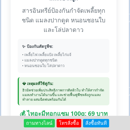
สารอินทรีย์ป้องกันกำจัดเพลี้ยทุก
ชนิด แมลงปากดูด หนอนชอนใบ
และโล่ปลาดาว
✨ ป้องกันศัตรูพืช:
• เพลี้ยไฟ เพลี้ยแป้ง เพลี้ยไก่แจ้
• แมลงปากดูดทุกชนิด
• หนอนชอนใบ โล่ปลาดาว
💎 เหตุผลที่ใช้คู่กัน:
ฮิวมิคช่วยเพิ่มประสิทธิภาพการติดผิวใบ ทำให้สารกำจัด
แมลงทำงานได้นานขึ้น และช่วยฟื้นฟูพืชหลังถูกแมลง
ทำลาย ผสมฉีดพ่นพร้อมกันได้
💰 ไทอะมีทอกแซม 100g: 69 บาท
| ฮิวมิค 1kg: 250 บาท
ถามทางไลน์
โทรสั่งซื้อ
สั่งซื้อทันที