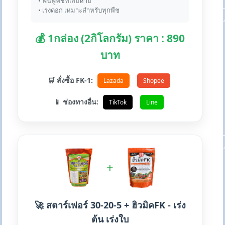
• ฟื้นฟูพืชที่เสียหาย
• เร่งดอก เหมาะสำหรับทุกพืช
💰 1กล่อง (2กิโลกรัม) ราคา : 890
บาท
🛒 สั่งซื้อ FK-1:
Lazada
Shopee
📱 ช่องทางอื่น:
TikTok
Line
+
🚀 สตาร์เฟอร์ 30-20-5 + ฮิวมิคFK - เร่ง
ต้น เร่งใบ