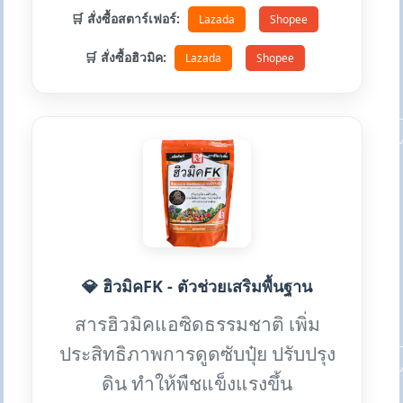
🛒 สั่งซื้อสตาร์เฟอร์:
Lazada
Shopee
🛒 สั่งซื้อฮิวมิค:
Lazada
Shopee
💎 ฮิวมิคFK - ตัวช่วยเสริมพื้นฐาน
สารฮิวมิคแอซิดธรรมชาติ เพิ่ม
ประสิทธิภาพการดูดซับปุ๋ย ปรับปรุง
ดิน ทำให้พืชแข็งแรงขึ้น