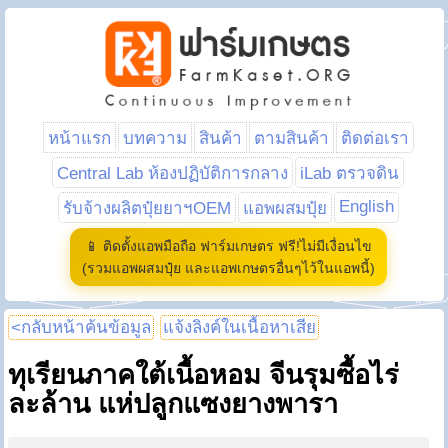
หน้าแรก
บทความ
สินค้า
ตามสินค้า
ติดต่อเรา
Central Lab ห้องปฏิบัติการกลาง
iLab ตรวจดิน
English
รับจ้างผลิตปุ๋ยยาฯOEM
แอพผสมปุ๋ย
📱 ติดตั้งแอพมือถือ ฟาร์มเกษตร ฟรี!ไม่มีเงื่อนไข
(รวมแอพผสมปุ๋ย และแอพเกษตรอื่นๆไว้ในแอพนี้)
<กลับหน้าค้นข้อมูล
แจ้งลิงค์ในเนื้อหาเสีย
ทุเรียนภาคใต้เนื้อหอม จีนรุมซื้อไร่
ละล้าน แห่ปลูกแซงยางพารา