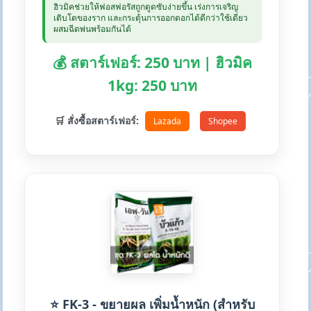
ฮิวมิคช่วยให้ฟอสฟอรัสถูกดูดซับง่ายขึ้น เร่งการเจริญ
เติบโตของราก และกระตุ้นการออกดอกได้ดีกว่าใช้เดี่ยว
ผสมฉีดพ่นพร้อมกันได้
💰 สตาร์เฟอร์: 250 บาท | ฮิวมิค
1kg: 250 บาท
🛒 สั่งซื้อสตาร์เฟอร์:
Lazada
Shopee
⭐ FK-3 - ขยายผล เพิ่มน้ำหนัก (สำหรับ