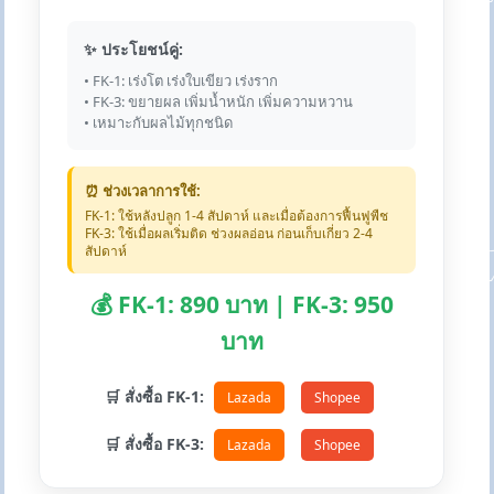
✨ ประโยชน์คู่:
• FK-1: เร่งโต เร่งใบเขียว เร่งราก
• FK-3: ขยายผล เพิ่มน้ำหนัก เพิ่มความหวาน
• เหมาะกับผลไม้ทุกชนิด
⏰ ช่วงเวลาการใช้:
FK-1: ใช้หลังปลูก 1-4 สัปดาห์ และเมื่อต้องการฟื้นฟูพืช
FK-3: ใช้เมื่อผลเริ่มติด ช่วงผลอ่อน ก่อนเก็บเกี่ยว 2-4
สัปดาห์
💰 FK-1: 890 บาท | FK-3: 950
บาท
🛒 สั่งซื้อ FK-1:
Lazada
Shopee
🛒 สั่งซื้อ FK-3:
Lazada
Shopee