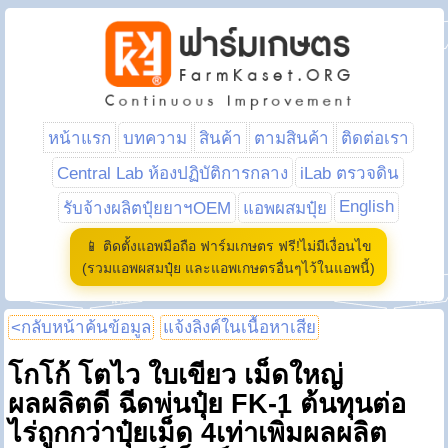
หน้าแรก
บทความ
สินค้า
ตามสินค้า
ติดต่อเรา
Central Lab ห้องปฏิบัติการกลาง
iLab ตรวจดิน
English
รับจ้างผลิตปุ๋ยยาฯOEM
แอพผสมปุ๋ย
📱 ติดตั้งแอพมือถือ ฟาร์มเกษตร ฟรี!ไม่มีเงื่อนไข
(รวมแอพผสมปุ๋ย และแอพเกษตรอื่นๆไว้ในแอพนี้)
<กลับหน้าค้นข้อมูล
แจ้งลิงค์ในเนื้อหาเสีย
โกโก้ โตไว ใบเขียว เม็ดใหญ่
ผลผลิตดี ฉีดพ่นปุ๋ย FK-1 ต้นทุนต่อ
ไร่ถูกกว่าปุ๋ยเม็ด 4เท่าเพิ่มผลผลิต