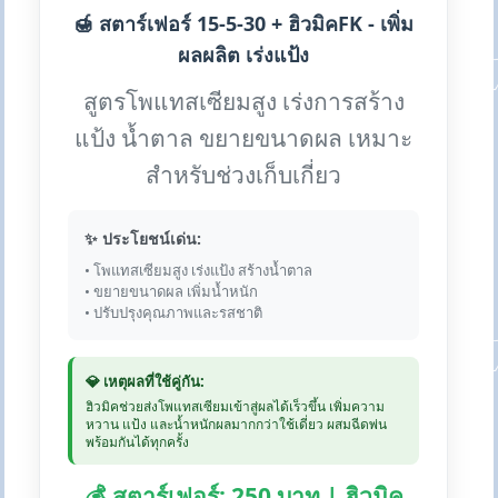
🍯 สตาร์เฟอร์ 15-5-30 + ฮิวมิคFK - เพิ่ม
ผลผลิต เร่งแป้ง
สูตรโพแทสเซียมสูง เร่งการสร้าง
แป้ง น้ำตาล ขยายขนาดผล เหมาะ
สำหรับช่วงเก็บเกี่ยว
✨ ประโยชน์เด่น:
• โพแทสเซียมสูง เร่งแป้ง สร้างน้ำตาล
• ขยายขนาดผล เพิ่มน้ำหนัก
• ปรับปรุงคุณภาพและรสชาติ
💎 เหตุผลที่ใช้คู่กัน:
ฮิวมิคช่วยส่งโพแทสเซียมเข้าสู่ผลได้เร็วขึ้น เพิ่มความ
หวาน แป้ง และน้ำหนักผลมากกว่าใช้เดี่ยว ผสมฉีดพ่น
พร้อมกันได้ทุกครั้ง
💰 สตาร์เฟอร์: 250 บาท | ฮิวมิค