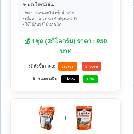
✨ ประโยชน์เด่น:
• ขยายขนาดผลไม้ เพิ่มน้ำหนัก
• เพิ่มความหวาน ปรับปรุงรสชาติ
• ใช้ได้กับผลไม้ทุกชนิด
💰 1ชุด (2กิโลกรัม) ราคา : 950
บาท
🛒 สั่งซื้อ FK-3:
Lazada
Shopee
📱 ช่องทางอื่น:
TikTok
Line
+