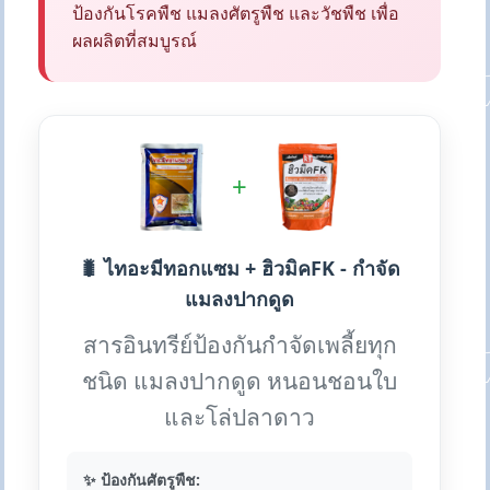
ป้องกันโรคพืช แมลงศัตรูพืช และวัชพืช เพื่อ
ผลผลิตที่สมบูรณ์
+
🐛 ไทอะมีทอกแซม + ฮิวมิคFK - กำจัด
แมลงปากดูด
สารอินทรีย์ป้องกันกำจัดเพลี้ยทุก
ชนิด แมลงปากดูด หนอนชอนใบ
และโล่ปลาดาว
✨ ป้องกันศัตรูพืช: