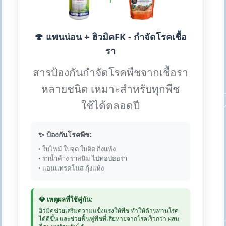
🍄 แพนน่อน + ฮิวมิคFK - กำจัดโรคเชื้อ
รา
สารป้องกันกำจัดโรคพืชจากเชื้อรา
หลายชนิด เหมาะสำหรับทุกพืช
ใช้ได้ตลอดปี
✨ ป้องกันโรคพืช:
• ใบไหม้ ใบจุด ใบติด กิ่งแห้ง
• ราน้ำค้าง ราสนิม ไปทอปธอร่า
• แอนแทรคโนส กุ้งแห้ง
💎 เหตุผลที่ใช้คู่กัน:
ฮิวมิคช่วยเสริมความแข็งแรงให้พืช ทำให้ต้านทานโรค
ได้ดีขึ้น และช่วยฟื้นฟูพืชที่เสียหายจากโรคเร็วกว่า ผสม