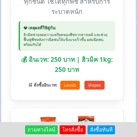
ทุกชนิด ใช้ได้ทุกพืช สำหรับการ
ระบาดหนัก
💎 เหตุผลที่ใช้คู่กัน:
ฮิวมิคช่วยลดความเครียดของพืชจากสารเคมี และช่วย
ฟื้นฟูพืชหลังการฉีดพ่นให้แข็งแรงเร็วขึ้น ผสมฉีดพ่น
พร้อมกันได้
💰 อินเวท: 250 บาท | ฮิวมิค 1kg:
250 บาท
🛒 สั่งซื้ออินเวท:
Lazada
Shopee
+
ถามทางไลน์
โทรสั่งซื้อ
สั่งซื้อทันที