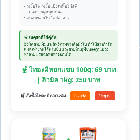
• เพลี้ยไฟ เพลี้ยแป้ง เพลี้ยไก่แจ้
• แมลงปากดูดทุกชนิด
• หนอนชอนใบ โล่ปลาดาว
💎 เหตุผลที่ใช้คู่กัน:
ฮิวมิคช่วยเพิ่มประสิทธิภาพการติดผิวใบ ทำให้สารกำจัด
แมลงทำงานได้นานขึ้น และช่วยฟื้นฟูพืชหลังถูกแมลง
ทำลาย ผสมฉีดพ่นพร้อมกันได้
💰 ไทอะมีทอกแซม 100g: 69 บาท
| ฮิวมิค 1kg: 250 บาท
🛒 สั่งซื้อไทอะมีทอกแซม:
Lazada
Shopee
+