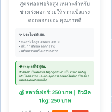
สูตรฟอสฟอรัสสูง เหมาะสำหรับ
ช่วงเร่งดอก ช่วยให้รากแข็งแรง
ดอกออกเยอะ คุณภาพดี
✨ ประโยชน์เด่น:
• ฟอสฟอรัสสูง เร่งดอก เร่งราก
• เพิ่มการติดผล ลดการร่วง
• เสริมความแข็งแรงของราก
💎 เหตุผลที่ใช้คู่กัน:
ฮิวมิคช่วยให้ฟอสฟอรัสถูกดูดซับง่ายขึ้น เร่งการเจริญ
เติบโตของราก และกระตุ้นการออกดอกได้ดีกว่าใช้เดี่ยว
ผสมฉีดพ่นพร้อมกันได้
💰 สตาร์เฟอร์: 250 บาท | ฮิวมิค
1kg: 250 บาท