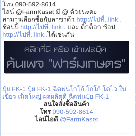
โทร 090-592-8614
ไลน์ @FarmKaset มี @ ด้วยนะคะ
สามารเลือกซื้อกับลาซาด้า
http://ไปที่..link..
ช้อปปี้
http://ไปที่..link..
และ ติ๊กต็อก ช้อป
http://ไปที่..link..
ได้เช่นกัน
ปุ๋ย FK-1
ปุ๋ย FK-1 ฉีดพ่นโกโก้
โกโก้ โตไว ใบ
เขียว เม็ดใหญ่ ผลผลิตดี ฉีดพ่นปุ๋ย FK-1
สนใจสั่งซื้อสินค้า
โทร
090-592-8614
ไลน์ไอดี
@FarmKaset