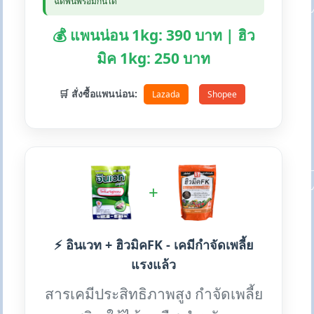
ฉีดพ่นพร้อมกันได้
💰 แพนน่อน 1kg: 390 บาท | ฮิว
มิค 1kg: 250 บาท
🛒 สั่งซื้อแพนน่อน:
Lazada
Shopee
+
⚡ อินเวท + ฮิวมิคFK - เคมีกำจัดเพลี้ย
แรงแล้ว
สารเคมีประสิทธิภาพสูง กำจัดเพลี้ย