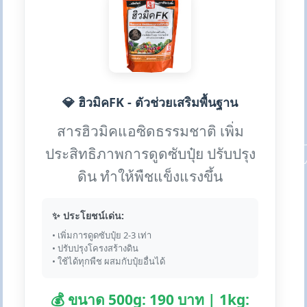
💎 ฮิวมิคFK - ตัวช่วยเสริมพื้นฐาน
สารฮิวมิคแอซิดธรรมชาติ เพิ่ม
ประสิทธิภาพการดูดซับปุ๋ย ปรับปรุง
ดิน ทำให้พืชแข็งแรงขึ้น
✨ ประโยชน์เด่น:
• เพิ่มการดูดซับปุ๋ย 2-3 เท่า
• ปรับปรุงโครงสร้างดิน
• ใช้ได้ทุกพืช ผสมกับปุ๋ยอื่นได้
💰 ขนาด 500g: 190 บาท | 1kg: