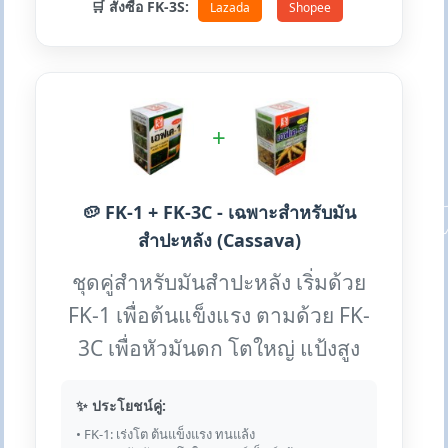
🛒 สั่งซื้อ FK-3S:
Lazada
Shopee
+
🥔 FK-1 + FK-3C - เฉพาะสำหรับมัน
สำปะหลัง (Cassava)
ชุดคู่สำหรับมันสำปะหลัง เริ่มด้วย
FK-1 เพื่อต้นแข็งแรง ตามด้วย FK-
3C เพื่อหัวมันดก โตใหญ่ แป้งสูง
✨ ประโยชน์คู่:
• FK-1: เร่งโต ต้นแข็งแรง ทนแล้ง