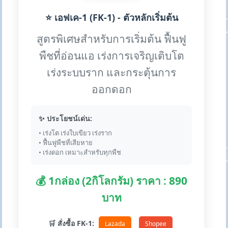
⭐ เอฟเค-1 (FK-1) - ตัวหลักเริ่มต้น
สูตรพิเศษสำหรับการเริ่มต้น ฟื้นฟู
พืชที่อ่อนแอ เร่งการเจริญเติบโต
เร่งระบบราก และกระตุ้นการ
ออกดอก
✨ ประโยชน์เด่น:
• เร่งโต เร่งใบเขียว เร่งราก
• ฟื้นฟูพืชที่เสียหาย
• เร่งดอก เหมาะสำหรับทุกพืช
💰 1กล่อง (2กิโลกรัม) ราคา : 890
บาท
🛒 สั่งซื้อ FK-1:
Lazada
Shopee