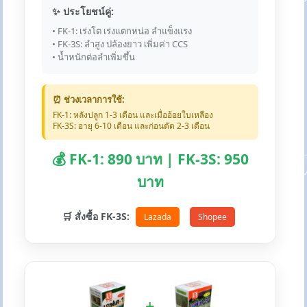
✨ ประโยชน์คู่:
• FK-1: เร่งโต เร่งแตกหน่อ ลำแข็งแรง
• FK-3S: ลำสูง ปล้องยาว เพิ่มค่า CCS
• น้ำหนักต่อลำเพิ่มขึ้น
⏰ ช่วงเวลาการใช้:
FK-1: หลังปลูก 1-3 เดือน และเมื่ออ้อยใบเหลือง
FK-3S: อายุ 6-10 เดือน และก่อนตัด 2-3 เดือน
💰 FK-1: 890 บาท | FK-3S: 950
บาท
🛒 สั่งซื้อ FK-3S:
Lazada
Shopee
+