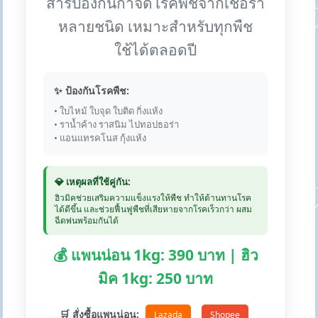
สารป้องกันกำจัดโรคพืชจากเชื้อรา
หลายชนิด เหมาะสำหรับทุกพืช
ใช้ได้ตลอดปี
✨ ป้องกันโรคพืช:
• ใบไหม้ ใบจุด ใบติด กิ่งแห้ง
• ราน้ำค้าง ราสนิม ไปทอปธอร่า
• แอนแทรคโนส กุ้งแห้ง
💎 เหตุผลที่ใช้คู่กัน:
ฮิวมิคช่วยเสริมความแข็งแรงให้พืช ทำให้ต้านทานโรค
ได้ดีขึ้น และช่วยฟื้นฟูพืชที่เสียหายจากโรคเร็วกว่า ผสม
ฉีดพ่นพร้อมกันได้
💰 แพนน่อน 1kg: 390 บาท | ฮิว
มิค 1kg: 250 บาท
🛒 สั่งซื้อแพนน่อน:
Lazada
Shopee