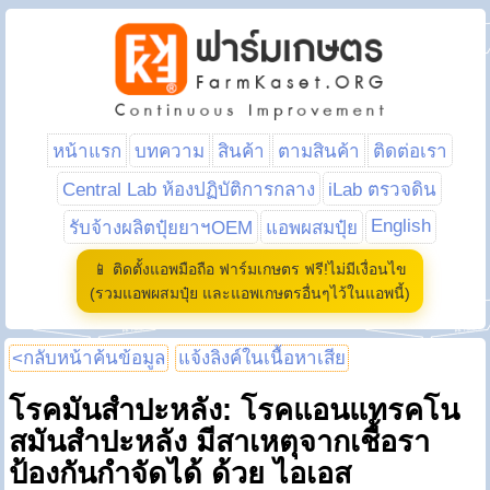
หน้าแรก
บทความ
สินค้า
ตามสินค้า
ติดต่อเรา
Central Lab ห้องปฏิบัติการกลาง
iLab ตรวจดิน
English
รับจ้างผลิตปุ๋ยยาฯOEM
แอพผสมปุ๋ย
📱 ติดตั้งแอพมือถือ ฟาร์มเกษตร ฟรี!ไม่มีเงื่อนไข
(รวมแอพผสมปุ๋ย และแอพเกษตรอื่นๆไว้ในแอพนี้)
<กลับหน้าค้นข้อมูล
แจ้งลิงค์ในเนื้อหาเสีย
โรคมันสำปะหลัง: โรคแอนแทรคโน
สมันสำปะหลัง มีสาเหตุจากเชื้อรา
ป้องกันกำจัดได้ ด้วย ไอเอส