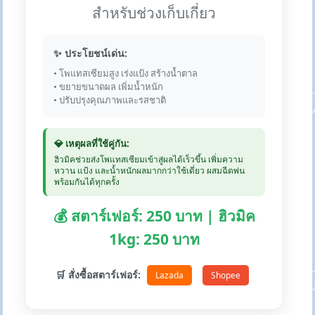
สำหรับช่วงเก็บเกี่ยว
✨ ประโยชน์เด่น:
• โพแทสเซียมสูง เร่งแป้ง สร้างน้ำตาล
• ขยายขนาดผล เพิ่มน้ำหนัก
• ปรับปรุงคุณภาพและรสชาติ
💎 เหตุผลที่ใช้คู่กัน:
ฮิวมิคช่วยส่งโพแทสเซียมเข้าสู่ผลได้เร็วขึ้น เพิ่มความ
หวาน แป้ง และน้ำหนักผลมากกว่าใช้เดี่ยว ผสมฉีดพ่น
พร้อมกันได้ทุกครั้ง
💰 สตาร์เฟอร์: 250 บาท | ฮิวมิค
1kg: 250 บาท
🛒 สั่งซื้อสตาร์เฟอร์:
Lazada
Shopee