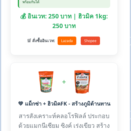
พร้อมกันได้
💰 อินเวท: 250 บาท | ฮิวมิค 1kg:
250 บาท
🛒 สั่งซื้ออินเวท:
Lazada
Shopee
+
💚 แม็กซ่า + ฮิวมิคFK - สร้างภูมิต้านทาน
สารสังเคราะห์คลอโรฟิลล์ ประกอบ
ด้วยแมกนีเซียม ซิงค์ เร่งเขียว สร้าง