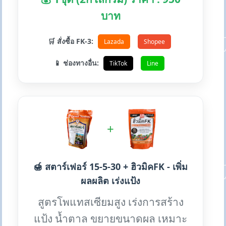
บาท
🛒 สั่งซื้อ FK-3:
Lazada
Shopee
📱 ช่องทางอื่น:
TikTok
Line
+
🍯 สตาร์เฟอร์ 15-5-30 + ฮิวมิคFK - เพิ่ม
ผลผลิต เร่งแป้ง
สูตรโพแทสเซียมสูง เร่งการสร้าง
แป้ง น้ำตาล ขยายขนาดผล เหมาะ