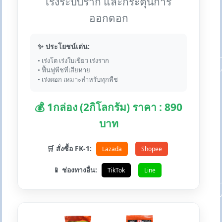
เร่งระบบราก และกระตุ้นการ
ออกดอก
✨ ประโยชน์เด่น:
• เร่งโต เร่งใบเขียว เร่งราก
• ฟื้นฟูพืชที่เสียหาย
• เร่งดอก เหมาะสำหรับทุกพืช
💰 1กล่อง (2กิโลกรัม) ราคา : 890
บาท
🛒 สั่งซื้อ FK-1:
Lazada
Shopee
📱 ช่องทางอื่น:
TikTok
Line