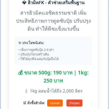
💎 ฮิวมิคFK - ตัวช่วยเสริมพื้นฐาน
สารฮิวมิคแอซิดธรรมชาติ เพิ่ม
ประสิทธิภาพการดูดซับปุ๋ย ปรับปรุง
ดิน ทำให้พืชแข็งแรงขึ้น
✨ ประโยชน์เด่น:
• เพิ่มการดูดซับปุ๋ย 2-3 เท่า
• ปรับปรุงโครงสร้างดิน
• ใช้ได้ทุกพืช ผสมกับปุ๋ยอื่นได้
💰 ขนาด 500g: 190 บาท | 1kg:
250 บาท
💧 1kg ผสมน้ำได้ถึง 2,000 ลิตร
🛒 สั่งซื้อฮิวมิค:
Lazada
Shopee