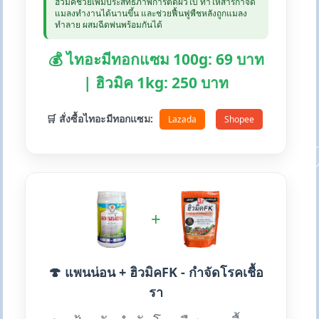
ฮิวมิคช่วยเพิ่มประสิทธิภาพการติดผิวใบ ทำให้สารกำจัด
แมลงทำงานได้นานขึ้น และช่วยฟื้นฟูพืชหลังถูกแมลง
ทำลาย ผสมฉีดพ่นพร้อมกันได้
💰 ไทอะมีทอกแซม 100g: 69 บาท
| ฮิวมิค 1kg: 250 บาท
🛒 สั่งซื้อไทอะมีทอกแซม:
Lazada
Shopee
+
🍄 แพนน่อน + ฮิวมิคFK - กำจัดโรคเชื้อ
รา