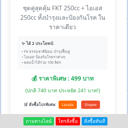
ชุดคู่สุดคุ้ม FKT 250cc + ไอเอส
250cc ทั้งบำรุงและป้องกันโรค ใน
ราคาเดียว
✨ ได้ 2 ประโยชน์:
• FK ธรรมชาตินิยม: บำรุงฟื้นฟู
• ไอเอส: ป้องกันโรคราต่างๆ
• ผสมน้ำได้รวม 100 ลิตร
💰 ราคาพิเศษ : 499 บาท
(ปกติ 740 บาท ประหยัด 241 บาท!)
🛒 สั่งซื้อโปรพิเศษ:
Lazada
Shopee
ถามทางไลน์
โทรสั่งซื้อ
สั่งซื้อทันที