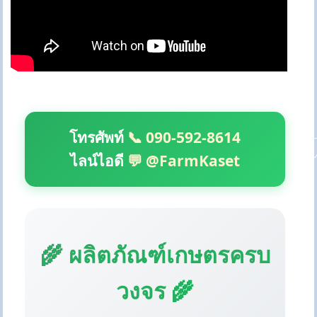
โทรศัพท์
📞 090-592-8614
ไลน์ไอดี
💬 @FarmKaset
🌾 ผลิตภัณฑ์เกษตรครบ
วงจร 🌾