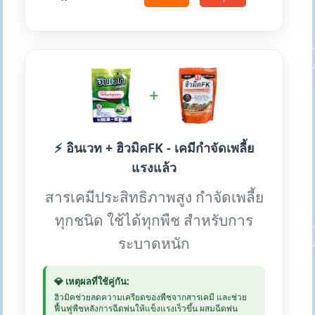
+
⚡ อินเวท + ฮิวมิคFK - เคมีกำจัดเพลี้ย
แรงแล้ว
สารเคมีประสิทธิภาพสูง กำจัดเพลี้ย
ทุกชนิด ใช้ได้ทุกพืช สำหรับการ
ระบาดหนัก
💎 เหตุผลที่ใช้คู่กัน:
ฮิวมิคช่วยลดความเครียดของพืชจากสารเคมี และช่วย
ฟื้นฟูพืชหลังการฉีดพ่นให้แข็งแรงเร็วขึ้น ผสมฉีดพ่น