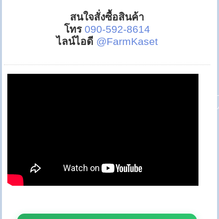
สนใจสั่งซื้อสินค้า
โทร
090-592-8614
ไลน์ไอดี
@FarmKaset