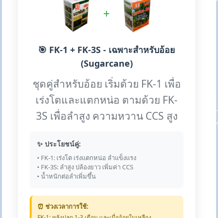
+
🎯 FK-1 + FK-3S - เฉพาะสำหรับอ้อย
(Sugarcane)
ชุดคู่สำหรับอ้อย เริ่มด้วย FK-1 เพื่อ
เร่งโตและแตกหน่อ ตามด้วย FK-
3S เพื่อลำสูง ความหวาน CCS สูง
✨ ประโยชน์คู่:
• FK-1: เร่งโต เร่งแตกหน่อ ลำแข็งแรง
• FK-3S: ลำสูง ปล้องยาว เพิ่มค่า CCS
• น้ำหนักต่อลำเพิ่มขึ้น
⏰ ช่วงเวลาการใช้:
FK-1: หลังปลูก 1-3 เดือน และเมื่ออ้อยใบเหลือง