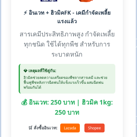
⚡ อินเวท + ฮิวมิคFK - เคมีกำจัดเพลี้ย
แรงแล้ว
สารเคมีประสิทธิภาพสูง กำจัดเพลี้ย
ทุกชนิด ใช้ได้ทุกพืช สำหรับการ
ระบาดหนัก
💎 เหตุผลที่ใช้คู่กัน:
ฮิวมิคช่วยลดความเครียดของพืชจากสารเคมี และช่วย
ฟื้นฟูพืชหลังการฉีดพ่นให้แข็งแรงเร็วขึ้น ผสมฉีดพ่น
พร้อมกันได้
💰 อินเวท: 250 บาท | ฮิวมิค 1kg:
250 บาท
🛒 สั่งซื้ออินเวท:
Lazada
Shopee