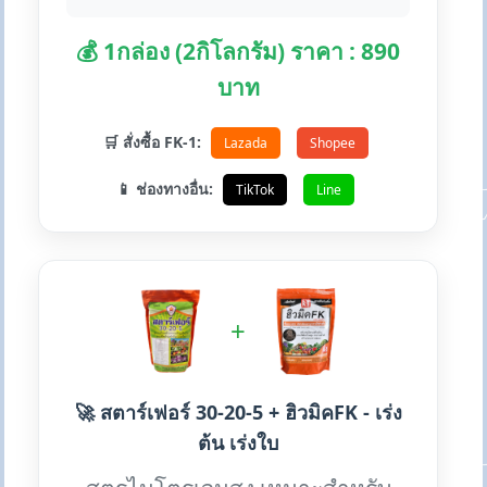
💰 1กล่อง (2กิโลกรัม) ราคา : 890
บาท
🛒 สั่งซื้อ FK-1:
Lazada
Shopee
📱 ช่องทางอื่น:
TikTok
Line
+
🚀 สตาร์เฟอร์ 30-20-5 + ฮิวมิคFK - เร่ง
ต้น เร่งใบ