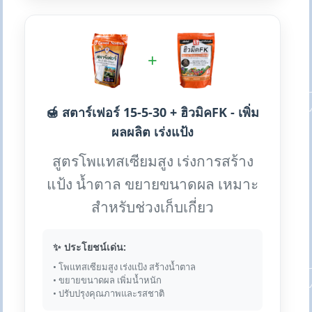
+
🍯 สตาร์เฟอร์ 15-5-30 + ฮิวมิคFK - เพิ่ม
ผลผลิต เร่งแป้ง
สูตรโพแทสเซียมสูง เร่งการสร้าง
แป้ง น้ำตาล ขยายขนาดผล เหมาะ
สำหรับช่วงเก็บเกี่ยว
✨ ประโยชน์เด่น:
• โพแทสเซียมสูง เร่งแป้ง สร้างน้ำตาล
• ขยายขนาดผล เพิ่มน้ำหนัก
• ปรับปรุงคุณภาพและรสชาติ