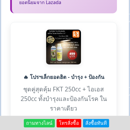
ยอดนิยมจาก Lazada
🔥 โปรฯเล็กยอดฮิต - บำรุง + ป้องกัน
ชุดคู่สุดคุ้ม FKT 250cc + ไอเอส
250cc ทั้งบำรุงและป้องกันโรค ใน
ราคาเดียว
ถามทางไลน์
โทรสั่งซื้อ
สั่งซื้อทันที
✨ ได้ 2 ประโยชน์: