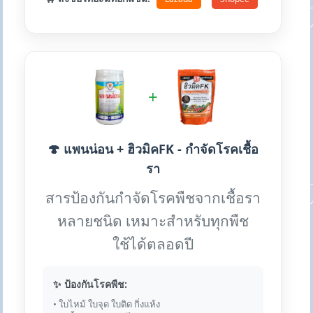
+
🍄 แพนน่อน + ฮิวมิคFK - กำจัดโรคเชื้อ
รา
สารป้องกันกำจัดโรคพืชจากเชื้อรา
หลายชนิด เหมาะสำหรับทุกพืช
ใช้ได้ตลอดปี
✨ ป้องกันโรคพืช:
• ใบไหม้ ใบจุด ใบติด กิ่งแห้ง