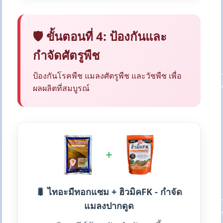
🛡️ ขั้นตอนที่ 4: ป้องกันและ
กำจัดศัตรูพืช
ป้องกันโรคพืช แมลงศัตรูพืช และวัชพืช เพื่อ
ผลผลิตที่สมบูรณ์
+
🐛 ไทอะมีทอกแซม + ฮิวมิคFK - กำจัด
แมลงปากดูด