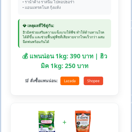
• ราน้ำค้าง ราสนิม ไปทอปธอร่า
• แอนแทรคโนส กุ้งแห้ง
💎 เหตุผลที่ใช้คู่กัน:
ฮิวมิคช่วยเสริมความแข็งแรงให้พืช ทำให้ต้านทานโรค
ได้ดีขึ้น และช่วยฟื้นฟูพืชที่เสียหายจากโรคเร็วกว่า ผสม
ฉีดพ่นพร้อมกันได้
💰 แพนน่อน 1kg: 390 บาท | ฮิว
มิค 1kg: 250 บาท
🛒 สั่งซื้อแพนน่อน:
Lazada
Shopee
+