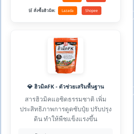
🛒 สั่งซื้อฮิวมิค:
Lazada
Shopee
💎 ฮิวมิคFK - ตัวช่วยเสริมพื้นฐาน
สารฮิวมิคแอซิดธรรมชาติ เพิ่ม
ประสิทธิภาพการดูดซับปุ๋ย ปรับปรุง
ดิน ทำให้พืชแข็งแรงขึ้น