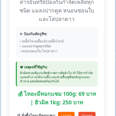
สารอินทรีย์ป้องกันกำจัดเพลี้ยทุก
ชนิด แมลงปากดูด หนอนชอนใบ
และโล่ปลาดาว
✨ ป้องกันศัตรูพืช:
• เพลี้ยไฟ เพลี้ยแป้ง เพลี้ยไก่แจ้
• แมลงปากดูดทุกชนิด
• หนอนชอนใบ โล่ปลาดาว
💎 เหตุผลที่ใช้คู่กัน:
ฮิวมิคช่วยเพิ่มประสิทธิภาพการติดผิวใบ ทำให้สารกำจัด
แมลงทำงานได้นานขึ้น และช่วยฟื้นฟูพืชหลังถูกแมลง
ทำลาย ผสมฉีดพ่นพร้อมกันได้
💰 ไทอะมีทอกแซม 100g: 69 บาท
| ฮิวมิค 1kg: 250 บาท
🛒 สั่งซื้อไทอะมีทอกแซม:
Lazada
Shopee