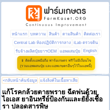
หน้าแรก
บทความ
สินค้า
ตามสินค้า
ติดต่อเรา
Central Lab ห้องปฏิบัติการกลาง
iLab ตรวจดิน
English
รับจ้างผลิตปุ๋ยยาฯOEM
แอพผสมปุ๋ย
📱 ติดตั้งแอพมือถือ ฟาร์มเกษตร ฟรี!ไม่มีเงื่อนไข
(รวมแอพผสมปุ๋ย และแอพเกษตรอื่นๆไว้ในแอพนี้)
<กลับหน้าค้นข้อมูล
แจ้งลิงค์ในเนื้อหาเสีย
แก้โรคกล้วยตายพราย ฉีดพ่นด้วย
ไอเอส ยาอินทรีย์ป้องกันและยัยั้งเชื้อ
รา ปลอดสารพิษ