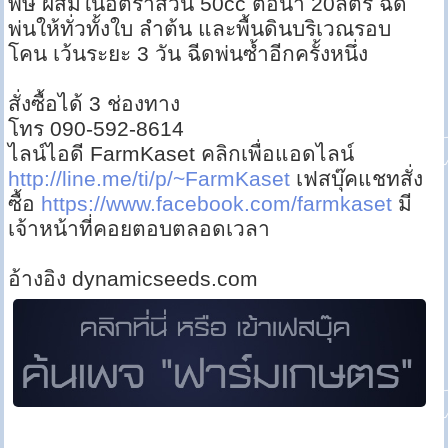
พิษ ผสมในอัตราส่วน 50cc ต่อน้ำ 20ลิตร ฉีด
พ่นให้ทั่วทั้งใบ ลำต้น และพื้นดินบริเวณรอบ
โคน เว้นระยะ 3 วัน ฉีดพ่นซ้ำอีกครั้งหนึ่ง
สั่งซื้อได้ 3 ช่องทาง
โทร 090-592-8614
ไลน์ไอดี FarmKaset คลิกเพื่อแอดไลน์
http://line.me/ti/p/~FarmKaset
เฟสบุ๊คแชทสั่ง
ซื้อ
https://www.facebook.com/farmkaset
มี
เจ้าหน้าที่คอยตอบตลอดเวลา
อ้างอิง dynamicseeds.com