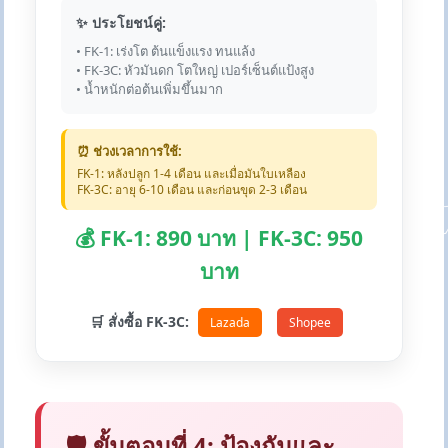
✨ ประโยชน์คู่:
• FK-1: เร่งโต ต้นแข็งแรง ทนแล้ง
• FK-3C: หัวมันดก โตใหญ่ เปอร์เซ็นต์แป้งสูง
• น้ำหนักต่อต้นเพิ่มขึ้นมาก
⏰ ช่วงเวลาการใช้:
FK-1: หลังปลูก 1-4 เดือน และเมื่อมันใบเหลือง
FK-3C: อายุ 6-10 เดือน และก่อนขุด 2-3 เดือน
💰 FK-1: 890 บาท | FK-3C: 950
บาท
🛒 สั่งซื้อ FK-3C:
Lazada
Shopee
🛡️ ขั้นตอนที่ 4: ป้องกันและ