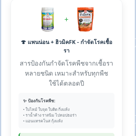
+
🍄 แพนน่อน + ฮิวมิคFK - กำจัดโรคเชื้อ
รา
สารป้องกันกำจัดโรคพืชจากเชื้อรา
หลายชนิด เหมาะสำหรับทุกพืช
ใช้ได้ตลอดปี
✨ ป้องกันโรคพืช:
• ใบไหม้ ใบจุด ใบติด กิ่งแห้ง
• ราน้ำค้าง ราสนิม ไปทอปธอร่า
• แอนแทรคโนส กุ้งแห้ง