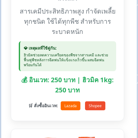
สารเคมีประสิทธิภาพสูง กำจัดเพลี้ย
ทุกชนิด ใช้ได้ทุกพืช สำหรับการ
ระบาดหนัก
💎 เหตุผลที่ใช้คู่กัน:
ฮิวมิคช่วยลดความเครียดของพืชจากสารเคมี และช่วย
ฟื้นฟูพืชหลังการฉีดพ่นให้แข็งแรงเร็วขึ้น ผสมฉีดพ่น
พร้อมกันได้
💰 อินเวท: 250 บาท | ฮิวมิค 1kg:
250 บาท
🛒 สั่งซื้ออินเวท:
Lazada
Shopee