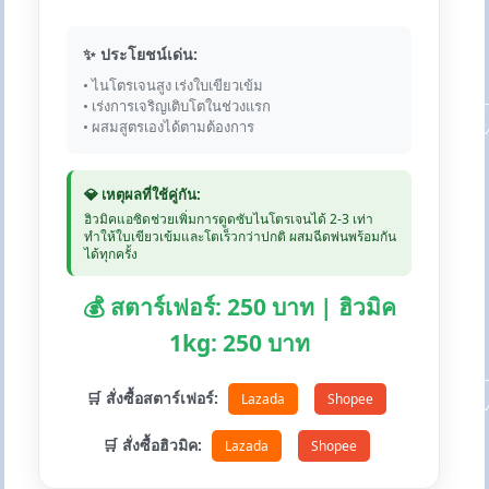
✨ ประโยชน์เด่น:
• ไนโตรเจนสูง เร่งใบเขียวเข้ม
• เร่งการเจริญเติบโตในช่วงแรก
• ผสมสูตรเองได้ตามต้องการ
💎 เหตุผลที่ใช้คู่กัน:
ฮิวมิคแอซิดช่วยเพิ่มการดูดซับไนโตรเจนได้ 2-3 เท่า
ทำให้ใบเขียวเข้มและโตเร็วกว่าปกติ ผสมฉีดพ่นพร้อมกัน
ได้ทุกครั้ง
💰 สตาร์เฟอร์: 250 บาท | ฮิวมิค
1kg: 250 บาท
🛒 สั่งซื้อสตาร์เฟอร์:
Lazada
Shopee
🛒 สั่งซื้อฮิวมิค:
Lazada
Shopee