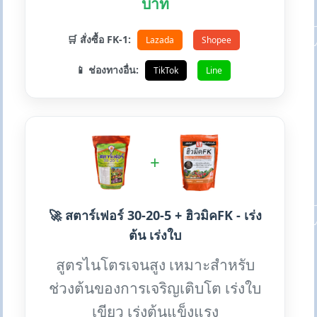
บาท
🛒 สั่งซื้อ FK-1:
Lazada
Shopee
📱 ช่องทางอื่น:
TikTok
Line
+
🚀 สตาร์เฟอร์ 30-20-5 + ฮิวมิคFK - เร่ง
ต้น เร่งใบ
สูตรไนโตรเจนสูง เหมาะสำหรับ
ช่วงต้นของการเจริญเติบโต เร่งใบ
เขียว เร่งต้นแข็งแรง