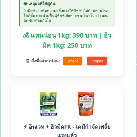
💎 เหตุผลที่ใช้คู่กัน:
ฮิวมิคช่วยเสริมความแข็งแรงให้พืช ทำให้ต้านทานโรค
ได้ดีขึ้น และช่วยฟื้นฟูพืชที่เสียหายจากโรคเร็วกว่า ผสม
ฉีดพ่นพร้อมกันได้
💰 แพนน่อน 1kg: 390 บาท | ฮิว
มิค 1kg: 250 บาท
🛒 สั่งซื้อแพนน่อน:
Lazada
Shopee
+
⚡ อินเวท + ฮิวมิคFK - เคมีกำจัดเพลี้ย
แรงแล้ว