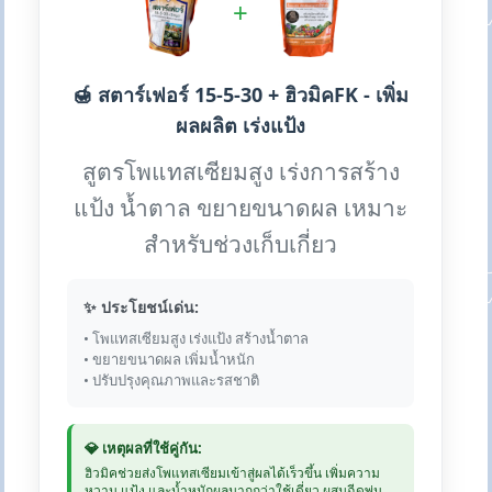
+
🍯 สตาร์เฟอร์ 15-5-30 + ฮิวมิคFK - เพิ่ม
ผลผลิต เร่งแป้ง
สูตรโพแทสเซียมสูง เร่งการสร้าง
แป้ง น้ำตาล ขยายขนาดผล เหมาะ
สำหรับช่วงเก็บเกี่ยว
✨ ประโยชน์เด่น:
• โพแทสเซียมสูง เร่งแป้ง สร้างน้ำตาล
• ขยายขนาดผล เพิ่มน้ำหนัก
• ปรับปรุงคุณภาพและรสชาติ
💎 เหตุผลที่ใช้คู่กัน:
ฮิวมิคช่วยส่งโพแทสเซียมเข้าสู่ผลได้เร็วขึ้น เพิ่มความ
หวาน แป้ง และน้ำหนักผลมากกว่าใช้เดี่ยว ผสมฉีดพ่น