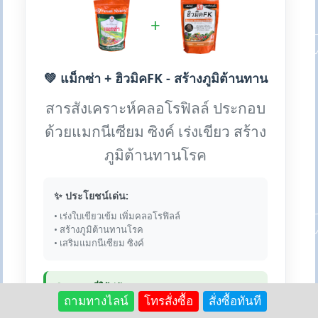
+
💚 แม็กซ่า + ฮิวมิคFK - สร้างภูมิต้านทาน
สารสังเคราะห์คลอโรฟิลล์ ประกอบ
ด้วยแมกนีเซียม ซิงค์ เร่งเขียว สร้าง
ภูมิต้านทานโรค
✨ ประโยชน์เด่น:
• เร่งใบเขียวเข้ม เพิ่มคลอโรฟิลล์
• สร้างภูมิต้านทานโรค
• เสริมแมกนีเซียม ซิงค์
💎 เหตุผลที่ใช้คู่กัน:
ถามทางไลน์
โทรสั่งซื้อ
สั่งซื้อทันที
ฮิวมิคช่วยเพิ่มการดูดซับแมกนีเซียมและซิงค์ ทำให้ใบ
เขียวเข้มกว่า และสร้างภูมิต้านทานได้ดีกว่าใช้เดี่ยว ผสม