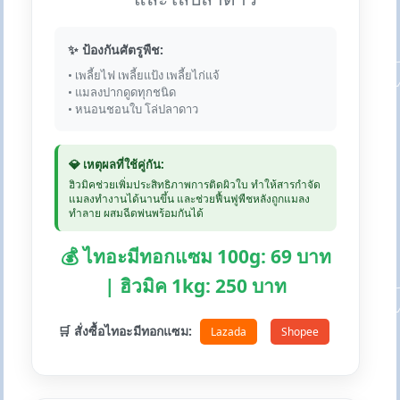
✨ ป้องกันศัตรูพืช:
• เพลี้ยไฟ เพลี้ยแป้ง เพลี้ยไก่แจ้
• แมลงปากดูดทุกชนิด
• หนอนชอนใบ โล่ปลาดาว
💎 เหตุผลที่ใช้คู่กัน:
ฮิวมิคช่วยเพิ่มประสิทธิภาพการติดผิวใบ ทำให้สารกำจัด
แมลงทำงานได้นานขึ้น และช่วยฟื้นฟูพืชหลังถูกแมลง
ทำลาย ผสมฉีดพ่นพร้อมกันได้
💰 ไทอะมีทอกแซม 100g: 69 บาท
| ฮิวมิค 1kg: 250 บาท
🛒 สั่งซื้อไทอะมีทอกแซม:
Lazada
Shopee