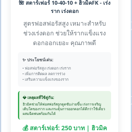
🌺 สตาร์เฟอร์ 10-40-10 + ฮิวมิคFK - เร่ง
ราก เร่งดอก
สูตรฟอสฟอรัสสูง เหมาะสำหรับ
ช่วงเร่งดอก ช่วยให้รากแข็งแรง
ดอกออกเยอะ คุณภาพดี
✨ ประโยชน์เด่น:
• ฟอสฟอรัสสูง เร่งดอก เร่งราก
• เพิ่มการติดผล ลดการร่วง
• เสริมความแข็งแรงของราก
💎 เหตุผลที่ใช้คู่กัน:
ฮิวมิคช่วยให้ฟอสฟอรัสถูกดูดซับง่ายขึ้น เร่งการเจริญ
เติบโตของราก และกระตุ้นการออกดอกได้ดีกว่าใช้เดี่ยว
ผสมฉีดพ่นพร้อมกันได้
💰 สตาร์เฟอร์: 250 บาท | ฮิวมิค