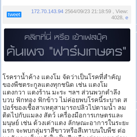
172.70.143.94
2564/09/23 21:18:59 , View:
tweet
4028,
e
โรคราน้ำค้าง แตงโม จัดว่าเป็นโรคที่สำคัญ
ของพืชตระกูลแตงทุกชนิด เช่น แตงโม
แตงกวา แตงร้าน มะระ ฯลฯ ส่วนพวกตำลึง
บวบ ฟักทอง ฟักข้าว ไม่ค่อยพบโรคนี้ระบาด ส
ปอร์ของเชื้อสาเหตุสามารถปลิวไปตามน้ำ ลม
ติดไปกับแมลง สัตว์ เครื่องมือการเกษตรและ
มนุษย์ เช่น ด้วงเต่าแตง ลักษณะอาการในระยะ
แรก จะพบกลุ่มราสีขาวหรือสีเทาบนใบพืช ต่อ