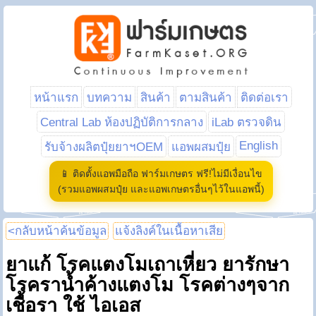
หน้าแรก
บทความ
สินค้า
ตามสินค้า
ติดต่อเรา
Central Lab ห้องปฏิบัติการกลาง
iLab ตรวจดิน
English
รับจ้างผลิตปุ๋ยยาฯOEM
แอพผสมปุ๋ย
📱 ติดตั้งแอพมือถือ ฟาร์มเกษตร ฟรี!ไม่มีเงื่อนไข
(รวมแอพผสมปุ๋ย และแอพเกษตรอื่นๆไว้ในแอพนี้)
<กลับหน้าค้นข้อมูล
แจ้งลิงค์ในเนื้อหาเสีย
ยาแก้ โรคแตงโมเถาเหี่ยว ยารักษา
โรคราน้ำค้างแตงโม โรคต่างๆจาก
เชื้อรา ใช้ ไอเอส