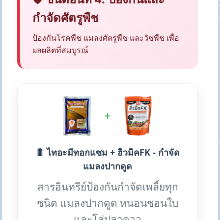
กำจัดศัตรูพืช
ป้องกันโรคพืช แมลงศัตรูพืช และวัชพืช เพื่อ
ผลผลิตที่สมบูรณ์
+
🐛 ไทอะมีทอกแซม + ฮิวมิคFK - กำจัด
แมลงปากดูด
สารอินทรีย์ป้องกันกำจัดเพลี้ยทุก
ชนิด แมลงปากดูด หนอนชอนใบ
และโล่ปลาดาว