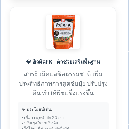
💎 ฮิวมิคFK - ตัวช่วยเสริมพื้นฐาน
สารฮิวมิคแอซิดธรรมชาติ เพิ่ม
ประสิทธิภาพการดูดซับปุ๋ย ปรับปรุง
ดิน ทำให้พืชแข็งแรงขึ้น
✨ ประโยชน์เด่น:
• เพิ่มการดูดซับปุ๋ย 2-3 เท่า
• ปรับปรุงโครงสร้างดิน
• ใช้ได้ทุกพืช ผสมกับปุ๋ยอื่นได้