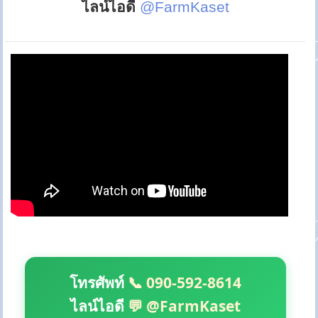
ไลน์ไอดี
@FarmKaset
โทรศัพท์
📞 090-592-8614
ไลน์ไอดี
💬 @FarmKaset