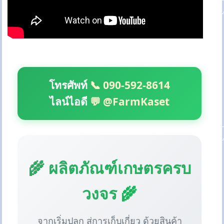
โทรศัพท์
📞 090-592-8614
ไลน์ไอดี
💬 @FarmKaset
🌾 ผลิตภัณฑ์เกษตรครบ
วงจร 🌾
จากเริ่มปลูก สู่การเก็บเกี่ยว ด้วยสินค้า