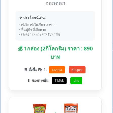
ออกดอก
✨ ประโยชน์เด่น:
• เร่งโต เร่งใบเขียว เร่งราก
• ฟื้นฟูพืชที่เสียหาย
• เร่งดอก เหมาะสำหรับทุกพืช
💰 1กล่อง (2กิโลกรัม) ราคา : 890
บาท
🛒 สั่งซื้อ FK-1:
Lazada
Shopee
📱 ช่องทางอื่น:
TikTok
Line