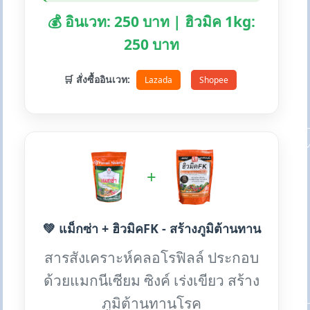
💰 อินเวท: 250 บาท | ฮิวมิค 1kg:
250 บาท
🛒 สั่งซื้ออินเวท:
Lazada
Shopee
+
💚 แม็กซ่า + ฮิวมิคFK - สร้างภูมิต้านทาน
สารสังเคราะห์คลอโรฟิลล์ ประกอบ
ด้วยแมกนีเซียม ซิงค์ เร่งเขียว สร้าง
ภูมิต้านทานโรค