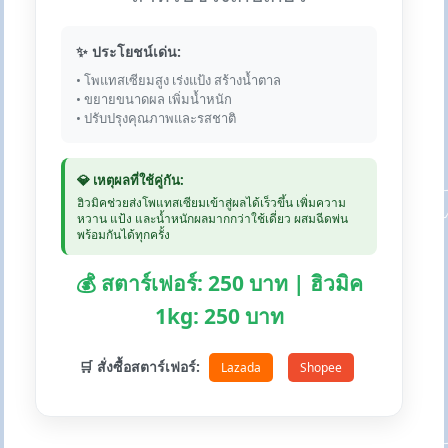
✨ ประโยชน์เด่น:
• โพแทสเซียมสูง เร่งแป้ง สร้างน้ำตาล
• ขยายขนาดผล เพิ่มน้ำหนัก
• ปรับปรุงคุณภาพและรสชาติ
💎 เหตุผลที่ใช้คู่กัน:
ฮิวมิคช่วยส่งโพแทสเซียมเข้าสู่ผลได้เร็วขึ้น เพิ่มความ
หวาน แป้ง และน้ำหนักผลมากกว่าใช้เดี่ยว ผสมฉีดพ่น
พร้อมกันได้ทุกครั้ง
💰 สตาร์เฟอร์: 250 บาท | ฮิวมิค
1kg: 250 บาท
🛒 สั่งซื้อสตาร์เฟอร์:
Lazada
Shopee