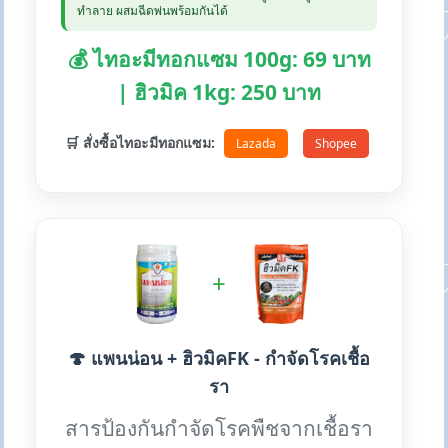
ทำลาย ผสมฉีดพ่นพร้อมกันได้
💰 ไทอะมีทอกแซม 100g: 69 บาท
| ฮิวมิค 1kg: 250 บาท
🛒 สั่งซื้อไทอะมีทอกแซม:
Lazada
Shopee
+
🍄 แพนน่อน + ฮิวมิคFK - กำจัดโรคเชื้อ
รา
สารป้องกันกำจัดโรคพืชจากเชื้อรา