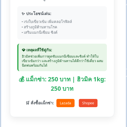
✨ ประโยชน์เด่น:
• เร่งใบเขียวเข้ม เพิ่มคลอโรฟิลล์
• สร้างภูมิต้านทานโรค
• เสริมแมกนีเซียม ซิงค์
💎 เหตุผลที่ใช้คู่กัน:
ฮิวมิคช่วยเพิ่มการดูดซับแมกนีเซียมและซิงค์ ทำให้ใบ
เขียวเข้มกว่า และสร้างภูมิต้านทานได้ดีกว่าใช้เดี่ยว ผสม
ฉีดพ่นพร้อมกันได้
💰 แม็กซ่า: 250 บาท | ฮิวมิค 1kg:
250 บาท
🛒 สั่งซื้อแม็กซ่า:
Lazada
Shopee