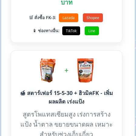
บาท
🛒 สั่งซื้อ FK-3:
Lazada
Shopee
📱 ช่องทางอื่น:
TikTok
Line
+
🍯 สตาร์เฟอร์ 15-5-30 + ฮิวมิคFK - เพิ่ม
ผลผลิต เร่งแป้ง
สูตรโพแทสเซียมสูง เร่งการสร้าง
แป้ง น้ำตาล ขยายขนาดผล เหมาะ
สำหรับช่วงเก็บเกี่ยว