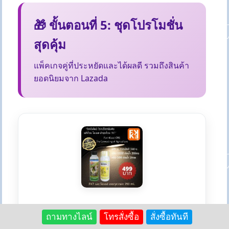
🎁 ขั้นตอนที่ 5: ชุดโปรโมชั่น
สุดคุ้ม
แพ็คเกจคู่ที่ประหยัดและได้ผลดี รวมถึงสินค้า
ยอดนิยมจาก Lazada
🔥 โปรฯเล็กยอดฮิต - บำรุง + ป้องกัน
ถามทางไลน์
โทรสั่งซื้อ
สั่งซื้อทันที