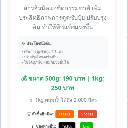
สารฮิวมิคแอซิดธรรมชาติ เพิ่ม
ประสิทธิภาพการดูดซับปุ๋ย ปรับปรุง
ดิน ทำให้พืชแข็งแรงขึ้น
✨ ประโยชน์เด่น:
• เพิ่มการดูดซับปุ๋ย 2-3 เท่า
• ปรับปรุงโครงสร้างดิน
• ใช้ได้ทุกพืช ผสมกับปุ๋ยอื่นได้
💰 ขนาด 500g: 190 บาท | 1kg:
250 บาท
💧 1kg ผสมน้ำได้ถึง 2,000 ลิตร
🛒 สั่งซื้อฮิวมิค:
Lazada
Shopee
📱 ช่องทางอื่น:
TikTok
Line