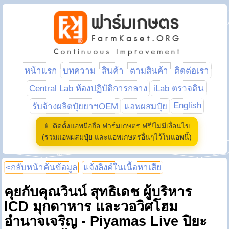
หน้าแรก
บทความ
สินค้า
ตามสินค้า
ติดต่อเรา
Central Lab ห้องปฏิบัติการกลาง
iLab ตรวจดิน
English
รับจ้างผลิตปุ๋ยยาฯOEM
แอพผสมปุ๋ย
📱 ติดตั้งแอพมือถือ ฟาร์มเกษตร ฟรี!ไม่มีเงื่อนไข
(รวมแอพผสมปุ๋ย และแอพเกษตรอื่นๆไว้ในแอพนี้)
<กลับหน้าค้นข้อมูล
แจ้งลิงค์ในเนื้อหาเสีย
คุยกับคุณวินน์ สุทธิเดช ผู้บริหาร
ICD มุกดาหาร และวอวิศโฮม
อำนาจเจริญ - Piyamas Live ปิยะ