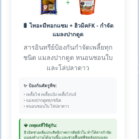
+
🐛 ไทอะมีทอกแซม + ฮิวมิคFK - กำจัด
แมลงปากดูด
สารอินทรีย์ป้องกันกำจัดเพลี้ยทุก
ชนิด แมลงปากดูด หนอนชอนใบ
และโล่ปลาดาว
✨ ป้องกันศัตรูพืช:
• เพลี้ยไฟ เพลี้ยแป้ง เพลี้ยไก่แจ้
• แมลงปากดูดทุกชนิด
• หนอนชอนใบ โล่ปลาดาว
💎 เหตุผลที่ใช้คู่กัน:
ฮิวมิคช่วยเพิ่มประสิทธิภาพการติดผิวใบ ทำให้สารกำจัด
แมลงทำงานได้นานขึ้น และช่วยฟื้นฟูพืชหลังถูกแมลง