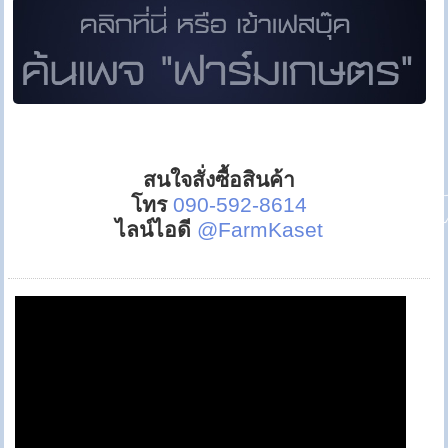
สนใจสั่งซื้อสินค้า
โทร
090-592-8614
ไลน์ไอดี
@FarmKaset