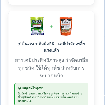
+
⚡ อินเวท + ฮิวมิคFK - เคมีกำจัดเพลี้ย
แรงแล้ว
สารเคมีประสิทธิภาพสูง กำจัดเพลี้ย
ทุกชนิด ใช้ได้ทุกพืช สำหรับการ
ระบาดหนัก
💎 เหตุผลที่ใช้คู่กัน:
ฮิวมิคช่วยลดความเครียดของพืชจากสารเคมี และช่วย
ฟื้นฟูพืชหลังการฉีดพ่นให้แข็งแรงเร็วขึ้น ผสมฉีดพ่น
พร้อมกันได้