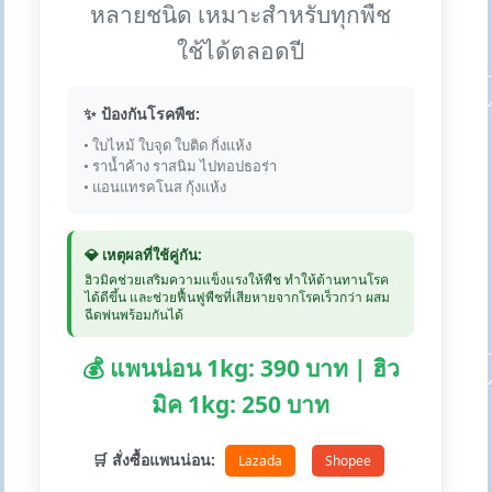
หลายชนิด เหมาะสำหรับทุกพืช
ใช้ได้ตลอดปี
✨ ป้องกันโรคพืช:
• ใบไหม้ ใบจุด ใบติด กิ่งแห้ง
• ราน้ำค้าง ราสนิม ไปทอปธอร่า
• แอนแทรคโนส กุ้งแห้ง
💎 เหตุผลที่ใช้คู่กัน:
ฮิวมิคช่วยเสริมความแข็งแรงให้พืช ทำให้ต้านทานโรค
ได้ดีขึ้น และช่วยฟื้นฟูพืชที่เสียหายจากโรคเร็วกว่า ผสม
ฉีดพ่นพร้อมกันได้
💰 แพนน่อน 1kg: 390 บาท | ฮิว
มิค 1kg: 250 บาท
🛒 สั่งซื้อแพนน่อน:
Lazada
Shopee