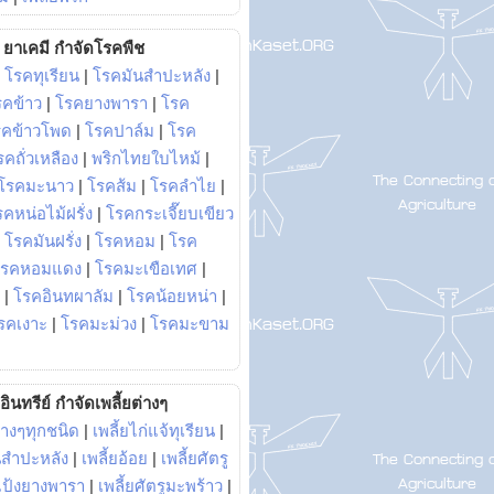
ยาเคมี กำจัดโรคพืช
|
โรคทุเรียน
|
โรคมันสำปะหลัง
|
รคข้าว
|
โรคยางพารา
|
โรค
รคข้าวโพด
|
โรคปาล์ม
|
โรค
รคถั่วเหลือง
|
พริกไทยใบไหม้
|
โรคมะนาว
|
โรคส้ม
|
โรคลำไย
|
คหน่อไม้ฝรั่ง
|
โรคกระเจี๊ยบเขียว
|
โรคมันฝรั่ง
|
โรคหอม
|
โรค
โรคหอมแดง
|
โรคมะเขือเทศ
|
|
โรคอินทผาลัม
|
โรคน้อยหน่า
|
รคเงาะ
|
โรคมะม่วง
|
โรคมะขาม
อินทรีย์ กำจัดเพลี้ยต่างๆ
่างๆทุกชนิด
|
เพลี้ยไก่แจ้ทุเรียน
|
ันสำปะหลัง
|
เพลี้ยอ้อย
|
เพลี้ยศัตรู
ยแป้งยางพารา
|
เพลี้ยศัตรูมะพร้าว
|