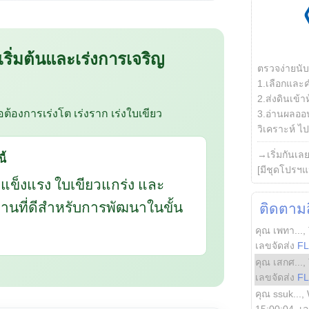
 เริ่มต้นและเร่งการเจริญ
ตรวจง่ายนั
1.เลือกและ
2.ส่งดินเข้า
ือต้องการเร่งโต เร่งราก เร่งใบเขียว
3.อ่านผลออน
วิเคราะห์ ไปต
→เริ่มกันเล
ี้
[มีชุดโปรฯแ
กแข็งแรง ใบเขียวแกร่ง และ
นฐานที่ดีสำหรับการพัฒนาในขั้น
ติดตามสิ
คุณ เพทา...
,
เลขจัดส่ง
F
คุณ เสกศ...
,
เลขจัดส่ง
F
คุณ ssuk...
,
15:00:04
, เ