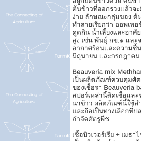
อยู่กับต้นข้าวด้วย ต้นข
ต้นข้าวที่ออกรวงแล้วจะ
ง่าย ลักษณะกลุ่มของ ต้
ทำลายเรียกว่า ฮอพเพอร์
ดูดกิน น้ำเลี้ยงและอาศั
สูง เช่น พันธุ์ กข.๑ แล
อากาศร้อนและความชื้นค
มิถุนายน และกรกฎาคม
Beauveria mix Methharic
เป็นผลิตภัณฑ์ควบคุมศัต
ของเชื้อรา Beauveria 
สปอร์เหล่านี้ติดเชื้อและฆ
นาข้าว ผลิตภัณฑ์นี้ใช้ส
และถือเป็นทางเลือกที่
กำจัดศัตรูพืช
เชื้อบิวเวอร์เรีย + เมธา