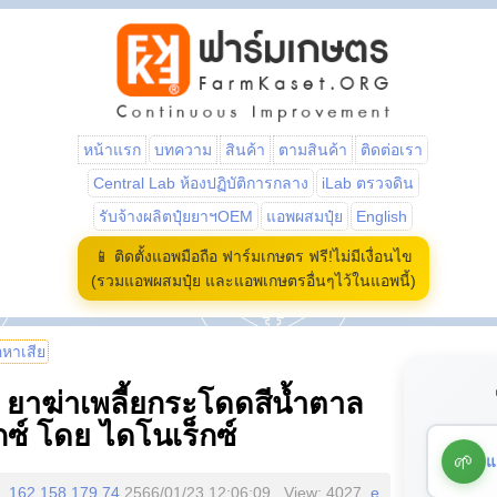
หน้าแรก
บทความ
สินค้า
ตามสินค้า
ติดต่อเรา
Central Lab ห้องปฏิบัติการกลาง
iLab ตรวจดิน
รับจ้างผลิตปุ๋ยยาฯOEM
แอพผสมปุ๋ย
English
📱 ติดตั้งแอพมือถือ ฟาร์มเกษตร ฟรี!ไม่มีเงื่อนไข
(รวมแอพผสมปุ๋ย และแอพเกษตรอื่นๆไว้ในแอพนี้)
้อหาเสีย
 ยาฆ่าเพลี้ยกระโดดสีน้ำตาล
กซ์ โดย ไดโนเร็กซ์
🌱
แ
162.158.179.74
2566/01/23 12:06:09 , View: 4027,
e