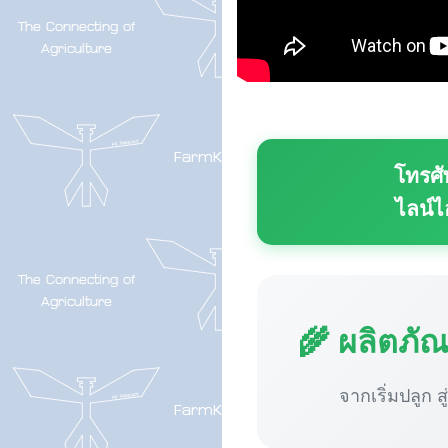
โทรศั
ไลน์ไ
🌾 ผลิตภั
จากเริ่มปลูก ส