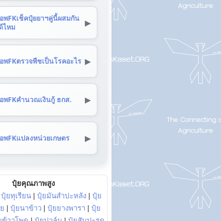
อพFKเช็คปุ๋ยยาฯคู่นี้ผสมกัน
▶
ด้ไหม
▶
อพFKตรวจพืชเป็นโรคอะไร
▶
อพFKคำนวณเงินกู้ ธกส.
▶
อพFKแปลงหน่วยเกษตร
ปุ๋ยคุณภาพสูง
|
ปุ๋ยทุเรียน
|
ปุ๋ยมันสำปะหลัง
|
ปุ๋ย
อย
|
ปุ๋ยนาข้าว
|
ปุ๋ยยางพารา
|
ปุ๋ย
๋ยข้าวโพด
|
ปุ๋ยปาล์ม
|
ปุ๋ยสับปะรด