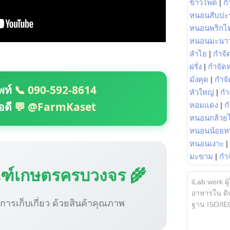
ข้าวโพด
|
ก
หนอนสับปะ
หนอนพริกไ
หนอนมะนา
ลำไย
|
กำจัด
ฝรั่ง
|
กำจัด
มังคุด
|
กำจั
พท์
📞 090-592-8614
หัวใหญ่
|
กำ
อดี
💬 @FarmKaset
หอมแดง
|
ก
หนอนกล้วยไ
หนอนน้อยห
หนอนเงาะ
|
มะขาม
|
กำ
ณฑ์เกษตรครบวงจร 🌾
iLab.work ผู
อาหารใน ดิน
ู่การเก็บเกี่ยว ด้วยสินค้าคุณภาพ
ฐาน ISO/IE