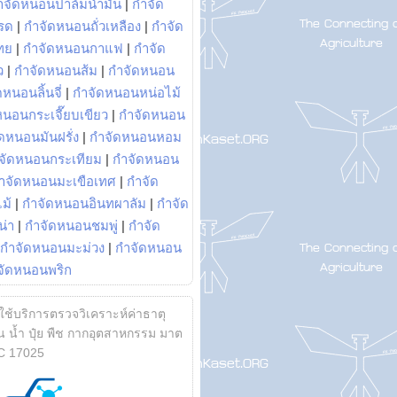
ำจัดหนอนปาล์มน้ำมัน
|
กำจัด
รด
|
กำจัดหนอนถั่วเหลือง
|
กำจัด
ทย
|
กำจัดหนอนกาแฟ
|
กำจัด
ว
|
กำจัดหนอนส้ม
|
กำจัดหนอน
หนอนลิ้นจี่
|
กำจัดหนอนหน่อไม้
หนอนกระเจี๊ยบเขียว
|
กำจัดหนอน
ดหนอนมันฝรั่ง
|
กำจัดหนอนหอม
จัดหนอนกระเทียม
|
กำจัดหนอน
ำจัดหนอนมะเขือเทศ
|
กำจัด
ม้
|
กำจัดหนอนอินทผาลัม
|
กำจัด
น่า
|
กำจัดหนอนชมพู่
|
กำจัด
กำจัดหนอนมะม่วง
|
กำจัดหนอน
จัดหนอนพริก
้ใช้บริการตรวจวิเคราะห์ค่าธาตุ
 น้ำ ปุ๋ย พืช กากอุตสาหกรรม มาต
C 17025