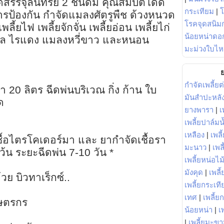
สรรจุลินทรีย์ 2 ชนิดมี คุณสมบัติโดด
กระเทียม
|
ป้องกัน กำจัดแมลงศัตรูพืช ด้วงหนวด
โรคจุดสนิมก
้ยไฟ เพลี้ยจักจั่น เพลี้ยอ่อน เพลี้ยไก่
น้อยหน่าดอก
ตาล ไรแดง แมลงหวี่ขาว และหนอน
มะม่วงใบไห
ย
?
กำจัดเพลี้ยต
้ำ 20 ลิตร ฉีดพ่นบริเวณ กิ่ง ก้าน ใบ
มันสำปะหลั
ด
ยางพารา
|
เ
เพลี้ยปาล์มน
เหลือง
|
เพลี
ชื้อไตรโคเดอร์มา และ ยากำจัดเชื้อรา
มะนาว
|
เพล
้น ระยะฉีดพ่น 7-10 วัน *
เพลี้ยหน่อไม้
มังคุด
|
เพลี้
ย บิวทาเร็กซ์..
เพลี้ยกระเที
เทศ
|
เพลี้ย
กษตรกร
น้อยหน่า
|
เ
ล
|
เพลี้ยมะข