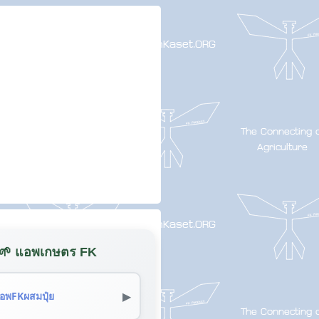
🌱 แอพเกษตร FK
▶
อพFKผสมปุ๋ย