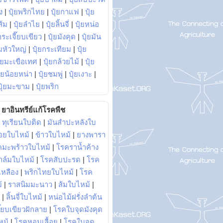
ง
|
ปุ๋ยพริกไทย
|
ปุ๋ยกาแฟ
|
ปุ๋ย
ส้ม
|
ปุ๋ยลำไย
|
ปุ๋ยลิ้นจี่
|
ปุ๋ยหน่อ
กระเจี๊ยบเขียว
|
ปุ๋ยมังคุด
|
ปุ๋ยมัน
มหัวใหญ่
|
ปุ๋ยกระเทียม
|
ปุ๋ย
ุ๋ยมะเขือเทศ
|
ปุ๋ยกล้วยไม้
|
ปุ๋ย
ุ๋ยน้อยหน่า
|
ปุ๋ยชมพู่
|
ปุ๋ยเงาะ
|
ปุ๋ยมะขาม
|
ปุ๋ยพริก
ยาอินทรีย์แก้โรคพืช
|
ทุเรียนใบติด
|
มันสำปะหลังใบ
อยใบไหม้
|
ข้าวใบไหม้
|
ยางพารา
คมะพร้าวใบไหม้
|
โรคราน้ำค้าง
าล์มใบไหม้
|
โรคสับปะรด
|
โรค
วเหลือง
|
พริกไทยใบไหม้
|
โรค
้
|
ราสนิมมะนาว
|
ส้มใบไหม้
|
|
ลิ้นจี่ใบไหม้
|
หน่อไม้ฝรั่งลำต้น
ี๊ยบเขียวฝักลาย
|
โรคใบจุดมังคุด
หม้
|
โรคหอมเลื้อย
|
โรคใบจุด