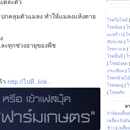
แต่ละตัว
ง ปกคลุมตัวแมลง ทำให้แมลงแห้งตาย
โรคใบไหม้
โรคอ้อย
|
โ
มะพร้าว
|
โ
อง
สับปะรด
|
โ
 และทุกช่วงอายุของพืช
โรคกาแฟ
|
โรคลิ้นจี่
|
โร
|
โรคมังคุด
กระเทียม
|
โรคกล้วยไม้
ด้า
http://ไปที่..link..
โรคชมพู่
|
โ
|
โรคพริก
ยา
กำจัดเพลี้ยต
เพลี้ยแป้งม
ข้าว
|
เพลี้