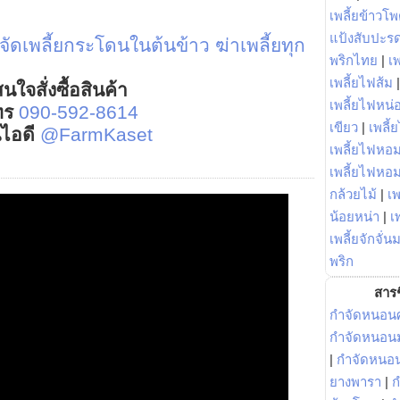
เพลี้ยข้าวโ
แป้งสับปะร
จัดเพลี้ยกระโดนในต้นข้าว
ฆ่าเพลี้ยทุก
พริกไทย
|
เ
เพลี้ยไฟส้ม
นใจสั่งซื้อสินค้า
เพลี้ยไฟหน่อ
ทร
090-592-8614
เขียว
|
เพลี้
์ไอดี
@FarmKaset
เพลี้ยไฟหอม
เพลี้ยไฟหอ
กล้วยไม้
|
เพ
น้อยหน่า
|
เ
เพลี้ยจักจั่น
พริก
สารช
กำจัดหนอนศ
กำจัดหนอนม
|
กำจัดหนอ
ยางพารา
|
ก