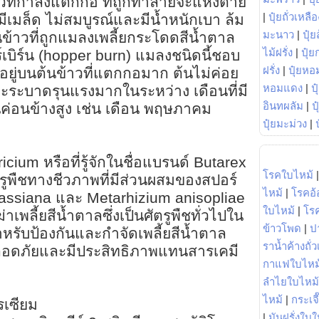
้าวที่กำลังแตกกอ ที่ถูกทำลายจะแห้งตาย
|
ปุ๋ยถั่วเหลือ
มีเมล็ด ไม่สมบูรณ์และมีน้ำหนักเบา ล้ม
มะนาว
|
ปุ๋ย
นข้าวที่ถูกแมลงเพลี้ยกระโดดสีน้ำตาล
ไม้ฝรั่ง
|
ปุ๋ย
เบิร์น (hopper burn) แมลงชนิดนี้ชอบ
ฝรั่ง
|
ปุ๋ยหอ
ยอยู่บนต้นข้าวที่แตกกอมาก ต้นไม่ค่อย
หอมแดง
|
ป
ะจะระบาดรุนแรงมากในระหว่าง เดือนที่มี
อินทผลัม
|
ป
่อนข้างสูง เช่น เดือน พฤษภาคม
ปุ๋ยมะม่วง
|
ium หรือที่รู้จักในชื่อแบรนด์ Butarex
โรคใบไหม้
รูพืชทางชีวภาพที่มีส่วนผสมของสปอร์
ไหม้
|
โรคอ้
bassiana และ Metarhizium anisopliae
ใบไหม้
|
โร
่าเพลี้ยสีน้ำตาลซึ่งเป็นศัตรูพืชทั่วไปใน
ข้าวโพด
|
ป
ำหรับป้องกันและกำจัดเพลี้ยสีน้ำตาล
ราน้ำค้างถั่
ปลอดภัยและมีประสิทธิภาพแทนสารเคมี
กาแฟใบไหม
ลำไยใบไหม้
ไหม้
|
กระเจ
ไรเซียม
|
มันฝรั่งใบใ