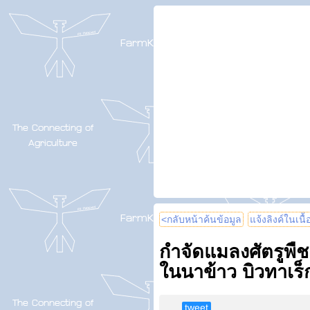
<กลับหน้าค้นข้อมูล
แจ้งลิงค์ในเนื
กำจัดแมลงศัตรูพืช
ในนาข้าว บิวทาเร็
tweet