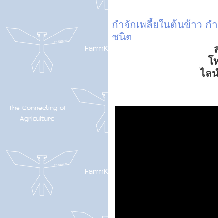
กำจักเพลี้ยในต้นข้าว
กำ
ชนิด
ส
โ
ไลน