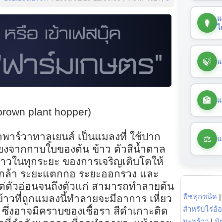
แ
🐛
ไ
🍃
แ
🏦
แ
brown plant hopper)
ลาพาร์วาทาลูเยนส์ เป็นแมลงที่ ใช้ปาก
⚖️
แ
้ยงจากกาบใบของต้น ข้าว ตัวสีน้ำตาล
วในทุกระยะ ของการเจริญเติบโตให้
้นกล้า ระยะแตกกอ ระยะออกรวง และ
แต่ตัวอ่อนจนถึงตัวแก่ สามารถทำลายต้น
พืชทุกชนิด
ข้าวที่ถูกแมลงนี้ทำลายจะมีอาการ เหี่ยว
สำหรับไร่อ้
 ซึ่งอาจมีคราบของเชื้อรา สีดำเกาะติด
มะพร้าว
|
ปุ