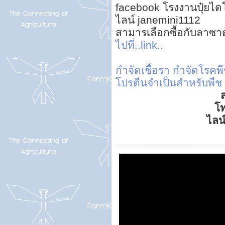
facebook โรงงานปุ๋ยไดโ
ไลน์ janemini1112
สามารเลือกซื้อกับลาซา
ไปที่..link..
กำจัดเชื้อรา
กำจัดโรคพืช
โปรตีนจำเป็นสำหรับพืช
ส
โ
ไลน