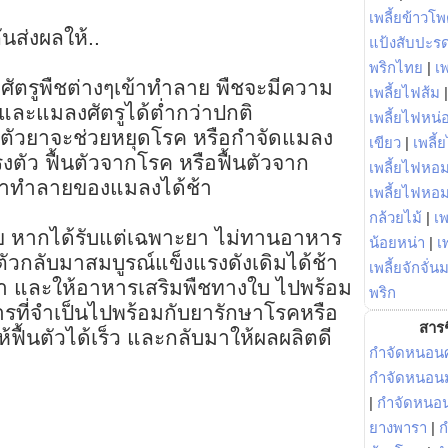
เพลี้ยข้าวโ
นส่งผลให้..
แป้งสับปะร
พริกไทย
|
เ
งศัตรูพืชต่างๆเข้าทำลาย พืชจะมีความ
เพลี้ยไฟส้ม
ละแมลงศัตรูได้ต่ำกว่าปกติ
เพลี้ยไฟหน่อ
า ตัวยาจะช่วยหยุดโรค หรือกำจัดแมลง
เขียว
|
เพลี้
งตัว ฟื้นตัวจากโรค หรือฟื้นตัวจาก
เพลี้ยไฟหอม
้าทำลายของแมลงได้ช้า
เพลี้ยไฟหอ
กล้วยไม้
|
เพ
วย หากได้รับแต่เฉพาะยา ไม่ทานอาหาร
น้อยหน่า
|
เ
นตัวกลับมาสมบูรณ์แข็งแรงดังเดิมได้ช้า
เพลี้ยจักจั่น
้ยา และให้อาหารเสริมพืชทางใบ ไปพร้อม
พริก
ารที่จำเป็นไปพร้อมกับยารักษาโรคหรือ
สารช
ห้ฟื้นตัวได้เร็ว และกลับมาให้ผลผลิตดี
กำจัดหนอนศ
กำจัดหนอนม
|
กำจัดหนอ
ยางพารา
|
ก