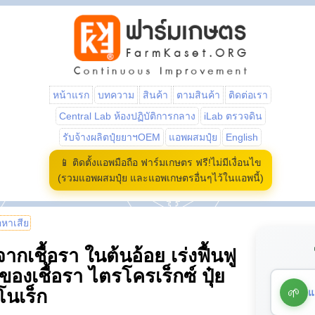
หน้าแรก
บทความ
สินค้า
ตามสินค้า
ติดต่อเรา
Central Lab ห้องปฏิบัติการกลาง
iLab ตรวจดิน
รับจ้างผลิตปุ๋ยยาฯOEM
แอพผสมปุ๋ย
English
📱 ติดตั้งแอพมือถือ ฟาร์มเกษตร ฟรี!ไม่มีเงื่อนไข
(รวมแอพผสมปุ๋ย และแอพเกษตรอื่นๆไว้ในแอพนี้)
้อหาเสีย
ากเชื้อรา ในต้นอ้อย เร่งฟื้นฟู
งเชื้อรา ไตรโครเร็กซ์ ปุ๋ย
🌱
แ
โนเร็ก