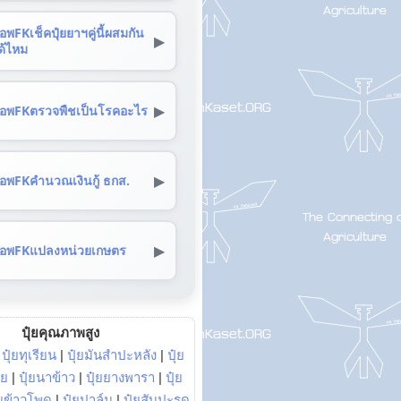
อพFKเช็คปุ๋ยยาฯคู่นี้ผสมกัน
▶
ด้ไหม
▶
อพFKตรวจพืชเป็นโรคอะไร
▶
อพFKคำนวณเงินกู้ ธกส.
▶
อพFKแปลงหน่วยเกษตร
ปุ๋ยคุณภาพสูง
|
ปุ๋ยทุเรียน
|
ปุ๋ยมันสำปะหลัง
|
ปุ๋ย
อย
|
ปุ๋ยนาข้าว
|
ปุ๋ยยางพารา
|
ปุ๋ย
๋ยข้าวโพด
|
ปุ๋ยปาล์ม
|
ปุ๋ยสับปะรด