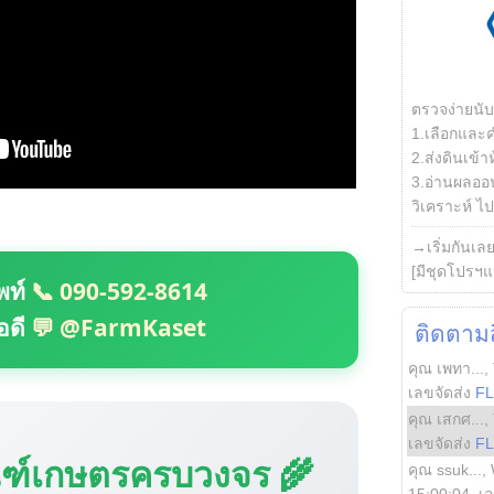
ตรวจง่ายนั
1.เลือกและ
2.ส่งดินเข้า
3.อ่านผลออน
วิเคราะห์ ไปต
→เริ่มกันเล
[มีชุดโปรฯแ
พท์
📞 090-592-8614
อดี
💬 @FarmKaset
ติดตามสิ
คุณ เพทา...
,
เลขจัดส่ง
F
คุณ เสกศ...
,
เลขจัดส่ง
F
ณฑ์เกษตรครบวงจร 🌾
คุณ ssuk...
,
15:00:04
, เ