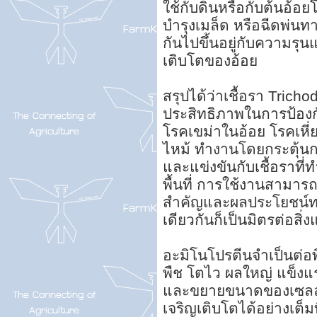
ใช้กับดินหรือกับต้นอ้อย
บำรุงเมล็ด หรือฉีดพ่น
กันไปขึ้นอยู่กับความร
เติบโตของอ้อย
สรุปได้ว่าเชื้อรา Tricho
ประสิทธิภาพในการป้องก
โรคเขม่าในอ้อย โรคเหี
ไหม้ ทำงานโดยกระตุ้น
และแข่งขันกับเชื้อราที
พื้นที่ การใช้งานสามารถ
สำคัญและผลประโยชน์ท
เดียวกันก็เป็นมิตรต่อสิ่
อะมิโนโปรตีนจำเป็นต่อ
พืช โตไว ผลใหญ่ แข็งแ
และขยายขนาดของเซลล์เน
เจริญเติบโตได้อย่างเต็มท