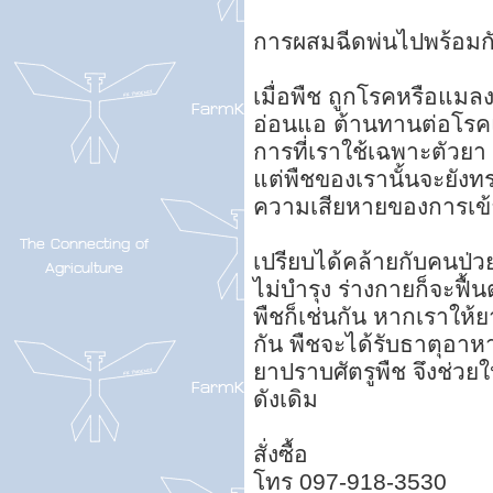
การผสมฉีดพ่นไปพร้อมกั
เมื่อพืช ถูกโรคหรือแมล
อ่อนแอ ต้านทานต่อโรคแ
การที่เราใช้เฉพาะตัวย
แต่พืชของเรานั้นจะยังทร
ความเสียหายของการเข
เปรียบได้คล้ายกับคนป่
ไม่บำรุง ร่างกายก็จะฟื้
พืชก็เช่นกัน หากเราให
กัน พืชจะได้รับธาตุอาห
ยาปราบศัตรูพืช จึงช่วยใ
ดังเดิม
สั่งซื้อ
โทร 097-918-3530