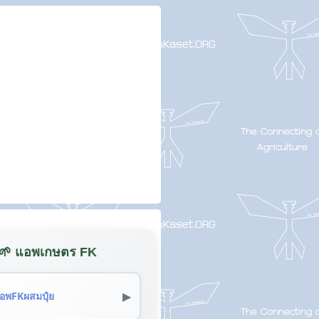
🌱 แอพเกษตร FK
▶
อพFKผสมปุ๋ย