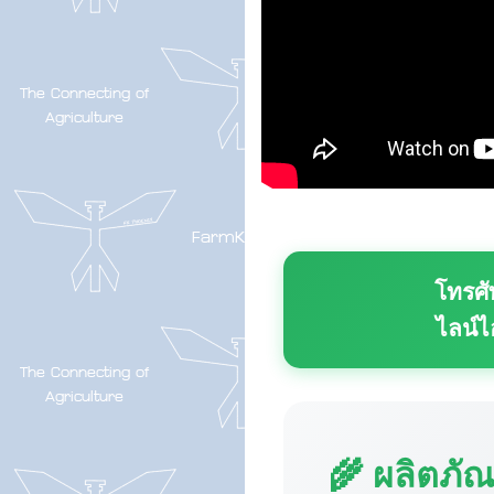
โทรศั
ไลน์ไ
🌾 ผลิตภั