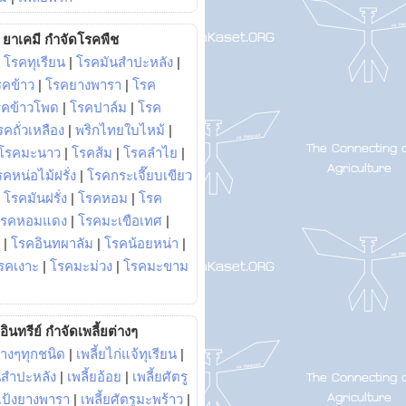
ยาเคมี กำจัดโรคพืช
|
โรคทุเรียน
|
โรคมันสำปะหลัง
|
รคข้าว
|
โรคยางพารา
|
โรค
รคข้าวโพด
|
โรคปาล์ม
|
โรค
รคถั่วเหลือง
|
พริกไทยใบไหม้
|
โรคมะนาว
|
โรคส้ม
|
โรคลำไย
|
คหน่อไม้ฝรั่ง
|
โรคกระเจี๊ยบเขียว
|
โรคมันฝรั่ง
|
โรคหอม
|
โรค
โรคหอมแดง
|
โรคมะเขือเทศ
|
|
โรคอินทผาลัม
|
โรคน้อยหน่า
|
รคเงาะ
|
โรคมะม่วง
|
โรคมะขาม
อินทรีย์ กำจัดเพลี้ยต่างๆ
่างๆทุกชนิด
|
เพลี้ยไก่แจ้ทุเรียน
|
ันสำปะหลัง
|
เพลี้ยอ้อย
|
เพลี้ยศัตรู
ยแป้งยางพารา
|
เพลี้ยศัตรูมะพร้าว
|