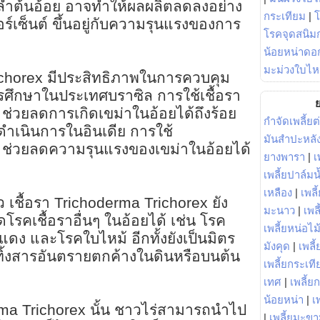
นลำต้นอ้อย อาจทำให้ผลผลิตลดลงอย่าง
กระเทียม
|
ปอร์เซ็นต์ ขึ้นอยู่กับความรุนแรงของการ
โรคจุดสนิมก
น้อยหน่าดอก
มะม่วงใบไห
richorex มีประสิทธิภาพในการควบคุม
ศึกษาในประเทศบราซิล การใช้เชื้อรา
ย
ช่วยลดการเกิดเขม่าในอ้อยได้ถึงร้อย
กำจัดเพลี้ยต
่ดำเนินการในอินเดีย การใช้
มันสำปะหลั
 ช่วยลดความรุนแรงของเขม่าในอ้อยได้
ยางพารา
|
เ
เพลี้ยปาล์มน
เหลือง
|
เพลี
เชื้อรา Trichoderma Trichorex ยัง
มะนาว
|
เพล
รคเชื้อราอื่นๆ ในอ้อยได้ เช่น โรค
เพลี้ยหน่อไม้
แดง และโรคใบไหม้ อีกทั้งยังเป็นมิตร
มังคุด
|
เพลี้
ทิ้งสารอันตรายตกค้างในดินหรือบนต้น
เพลี้ยกระเที
เทศ
|
เพลี้ย
น้อยหน่า
|
เ
rma Trichorex นั้น ชาวไร่สามารถนำไป
|
เพลี้ยมะข