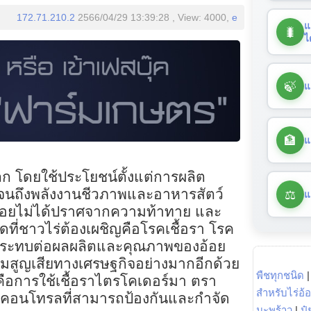
172.71.210.2
2566/04/29 13:39:28 , View: 4000,
e
แ
🐛
ไ
🍃
แ
🏦
แ
โลก โดยใช้ประโยชน์ตั้งแต่การผลิต
⚖️
นถึงพลังงานชีวภาพและอาหารสัตว์
แ
อ้อยไม่ได้ปราศจากความท้าทาย และ
สุดที่ชาวไร่ต้องเผชิญคือโรคเชื้อรา โรค
งผลกระทบต่อผลผลิตและคุณภาพของอ้อย
ความสูญเสียทางเศรษฐกิจอย่างมากอีกด้วย
พืชทุกชนิด
ผลคือการใช้เชื้อราไตรโคเดอร์มา ตรา
สำหรับไร่อ้
บโอคอนโทรลที่สามารถป้องกันและกำจัด
มะพร้าว
|
ปุ