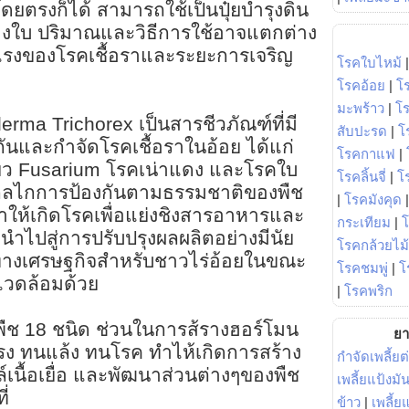
โดยตรงก็ได้ สามารถใช้เป็นปุ๋ยบำรุงดิน
ทางใบ ปริมาณและวิธีการใช้อาจแตกต่าง
ุนแรงของโรคเชื้อราและระยะการเจริญ
โรคใบไหม้
โรคอ้อย
|
โ
มะพร้าว
|
โ
derma Trichorex เป็นสารชีวภัณฑ์ที่มี
สับปะรด
|
โ
ันและกำจัดโรคเชื้อราในอ้อย ได้แก่
โรคกาแฟ
|
่ยว Fusarium โรคเน่าแดง และโรคใบ
โรคลิ้นจี่
|
โร
กลไกการป้องกันตามธรรมชาติของพืช
|
โรคมังคุด
่ทำให้เกิดโรคเพื่อแย่งชิงสารอาหารและ
กระเทียม
|
นำไปสู่การปรับปรุงผลผลิตอย่างมีนัย
โรคกล้วยไม้
างเศรษฐกิจสำหรับชาวไร่อ้อยในขณะ
โรคชมพู่
|
โ
งแวดล้อมด้วย
|
โรคพริก
พืช 18 ชนิด ช่วนในการส้รางฮอร์โมน
ยา
รง ทนแล้ง ทนโรค ทำไห้เกิดการสร้าง
กำจัดเพลี้ยต
ื้อเยื่อ และพัฒนาส่วนต่างๆของพืช
เพลี้ยแป้งม
ี่
ข้าว
|
เพลี้