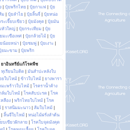
ง
|
ปุ๋ยพริกไทย
|
ปุ๋ยกาแฟ
|
ปุ๋ย
ส้ม
|
ปุ๋ยลำไย
|
ปุ๋ยลิ้นจี่
|
ปุ๋ยหน่อ
กระเจี๊ยบเขียว
|
ปุ๋ยมังคุด
|
ปุ๋ยมัน
มหัวใหญ่
|
ปุ๋ยกระเทียม
|
ปุ๋ย
ุ๋ยมะเขือเทศ
|
ปุ๋ยกล้วยไม้
|
ปุ๋ย
ุ๋ยน้อยหน่า
|
ปุ๋ยชมพู่
|
ปุ๋ยเงาะ
|
ปุ๋ยมะขาม
|
ปุ๋ยพริก
ยาอินทรีย์แก้โรคพืช
|
ทุเรียนใบติด
|
มันสำปะหลังใบ
อยใบไหม้
|
ข้าวใบไหม้
|
ยางพารา
คมะพร้าวใบไหม้
|
โรคราน้ำค้าง
าล์มใบไหม้
|
โรคสับปะรด
|
โรค
วเหลือง
|
พริกไทยใบไหม้
|
โรค
้
|
ราสนิมมะนาว
|
ส้มใบไหม้
|
|
ลิ้นจี่ใบไหม้
|
หน่อไม้ฝรั่งลำต้น
ี๊ยบเขียวฝักลาย
|
โรคใบจุดมังคุด
หม้
|
โรคหอมเลื้อย
|
โรคใบจุด