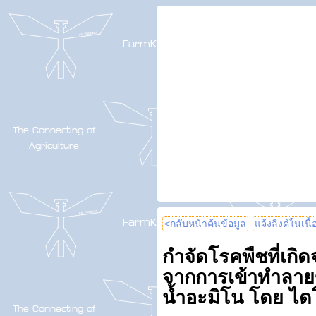
<กลับหน้าค้นข้อมูล
แจ้งลิงค์ในเนื
กำจัดโรคพืชที่เกิดจ
จากการเข้าทำลายขอ
น้ำอะมิโน โดย ได