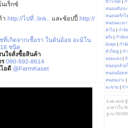
ข้าวโพด
|
ก
นเร็กซ์
หนอนสับปะ
หนอนพริกไ
ด้า
http://ไปที่..link..
และช้อปปี้
http://
หนอนมะนา
ลำไย
|
กำจัด
ฝรั่ง
|
กำจัด
ที่เกิดจากเชื้อรา ในต้นอ้อย
อะมิโน
มังคุด
|
กำจั
 18 ชนิด
หัวใหญ่
|
กำ
นใจสั่งซื้อสินค้า
หอมแดง
|
ก
ทร
090-592-8614
หนอนกล้วยไ
์ไอดี
@FarmKaset
หนอนน้อยห
หนอนเงาะ
|
มะขาม
|
กำ
iLab.work ผู
อาหารใน ดิน
ฐาน ISO/IE