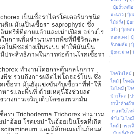
|
ปุ๋ยถั่วเหลือ
มะนาว
|
ปุ๋ย
ichorex เป็นเชื้อราไตรโคเดอร์มาชนิด
ไม้ฝรั่ง
|
ปุ๋ย
ดิน มันเป็นเชื้อรา saprophytic ซึ่ง
ฝรั่ง
|
ปุ๋ยหอ
นทรีย์ที่ตายแล้วและเน่าเปื่อย อย่างไร
หอมแดง
|
ป
ในการเพิ่มจำนวนรากพืชที่มีชีวิตและ
อินทผลัม
|
ป
โรคในพืชอย่างเป็นระบบ ทำให้มันเป็น
ปุ๋ยมะม่วง
|
มีประสิทธิภาพในการต่อต้านโรคเชื้อรา
richorex ทำงานโดยกระตุ้นกลไกการ
โรคใบไหม้
พืช รวมถึงการผลิตไฟโตฮอร์โมน ซึ่ง
ไหม้
|
โรคอ้
ชื้อรา มันยังแข่งขันกับเชื้อราที่ทำให้
ใบไหม้
|
โร
หารและพื้นที่ ด้วยเหตุนี้จึงช่วยลด
ข้าวโพด
|
ป
วางการเจริญเติบโตของพวกมัน
ราน้ำค้างถั่
กาแฟใบไหม
่เชื้อรา Trichoderma Trichorex สามารถ
ลำไยใบไหม้
ม่าอ้อย โรคเขม่าในอ้อยเป็นโรคที่เกิด
ไหม้
|
กระเจ
m scitamineum และมีลักษณะเป็นก้อนส
|
มันฝรั่งใบใ