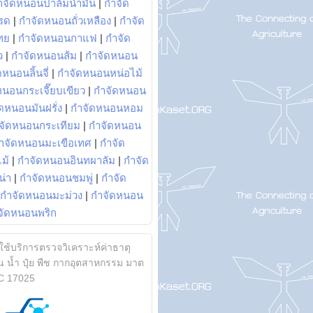
ำจัดหนอนปาล์มน้ำมัน
|
กำจัด
รด
|
กำจัดหนอนถั่วเหลือง
|
กำจัด
ทย
|
กำจัดหนอนกาแฟ
|
กำจัด
ว
|
กำจัดหนอนส้ม
|
กำจัดหนอน
หนอนลิ้นจี่
|
กำจัดหนอนหน่อไม้
หนอนกระเจี๊ยบเขียว
|
กำจัดหนอน
ดหนอนมันฝรั่ง
|
กำจัดหนอนหอม
จัดหนอนกระเทียม
|
กำจัดหนอน
ำจัดหนอนมะเขือเทศ
|
กำจัด
ม้
|
กำจัดหนอนอินทผาลัม
|
กำจัด
น่า
|
กำจัดหนอนชมพู่
|
กำจัด
กำจัดหนอนมะม่วง
|
กำจัดหนอน
จัดหนอนพริก
้ใช้บริการตรวจวิเคราะห์ค่าธาตุ
 น้ำ ปุ๋ย พืช กากอุตสาหกรรม มาต
C 17025