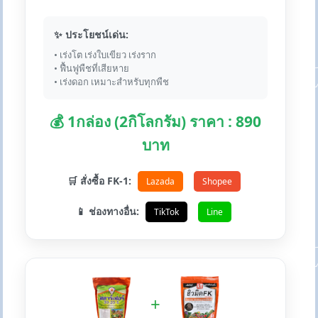
✨ ประโยชน์เด่น:
• เร่งโต เร่งใบเขียว เร่งราก
• ฟื้นฟูพืชที่เสียหาย
• เร่งดอก เหมาะสำหรับทุกพืช
💰 1กล่อง (2กิโลกรัม) ราคา : 890
บาท
🛒 สั่งซื้อ FK-1:
Lazada
Shopee
📱 ช่องทางอื่น:
TikTok
Line
+