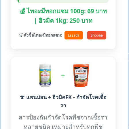
💰 ไทอะมีทอกแซม 100g: 69 บาท
| ฮิวมิค 1kg: 250 บาท
🛒 สั่งซื้อไทอะมีทอกแซม:
Lazada
Shopee
+
🍄 แพนน่อน + ฮิวมิคFK - กำจัดโรคเชื้อ
รา
สารป้องกันกำจัดโรคพืชจากเชื้อรา
หลายชนิด เหมาะสำหรับทุกพืช