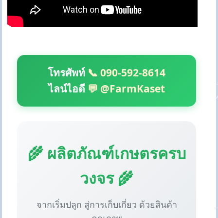
โทรศัพท์
📞 090-592-8614
ไลน์ไอดี
💬 @FarmKaset
🌾 ผลิตภัณฑ์เกษตรครบ
วงจร 🌾
จากเริ่มปลูก สู่การเก็บเกี่ยว ด้วยสินค้า