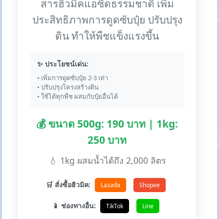
สารฮิวมิคแอซิดธรรมชาติ เพิ่ม
ประสิทธิภาพการดูดซับปุ๋ย ปรับปรุง
ดิน ทำให้พืชแข็งแรงขึ้น
✨ ประโยชน์เด่น:
• เพิ่มการดูดซับปุ๋ย 2-3 เท่า
• ปรับปรุงโครงสร้างดิน
• ใช้ได้ทุกพืช ผสมกับปุ๋ยอื่นได้
💰 ขนาด 500g: 190 บาท | 1kg:
250 บาท
💧 1kg ผสมน้ำได้ถึง 2,000 ลิตร
🛒 สั่งซื้อฮิวมิค:
Lazada
Shopee
📱 ช่องทางอื่น:
TikTok
Line