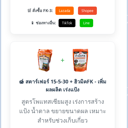
🛒 สั่งซื้อ FK-3:
Lazada
Shopee
📱 ช่องทางอื่น:
TikTok
Line
+
🍯 สตาร์เฟอร์ 15-5-30 + ฮิวมิคFK - เพิ่ม
ผลผลิต เร่งแป้ง
สูตรโพแทสเซียมสูง เร่งการสร้าง
แป้ง น้ำตาล ขยายขนาดผล เหมาะ
สำหรับช่วงเก็บเกี่ยว