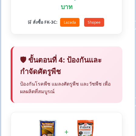
บาท
🛒 สั่งซื้อ FK-3C:
Lazada
Shopee
🛡️ ขั้นตอนที่ 4: ป้องกันและ
กำจัดศัตรูพืช
ป้องกันโรคพืช แมลงศัตรูพืช และวัชพืช เพื่อ
ผลผลิตที่สมบูรณ์
+