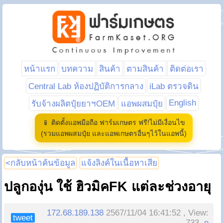
หน้าแรก
บทความ
สินค้า
ตามสินค้า
ติดต่อเรา
Central Lab ห้องปฏิบัติการกลาง
iLab ตรวจดิน
English
รับจ้างผลิตปุ๋ยยาฯOEM
แอพผสมปุ๋ย
📱 ติดตั้งแอพมือถือ ฟาร์มเกษตร ฟรี!ไม่มีเงื่อนไข
(รวมแอพผสมปุ๋ย และแอพเกษตรอื่นๆไว้ในแอพนี้)
<กลับหน้าค้นข้อมูล
แจ้งลิงค์ในเนื้อหาเสีย
ปลูกองุ่น ใช้ ฮิวมิคFK แต่ละช่วงอายุ
172.68.189.138
2567/11/04 16:41:52 , View:
tweet
733,
e