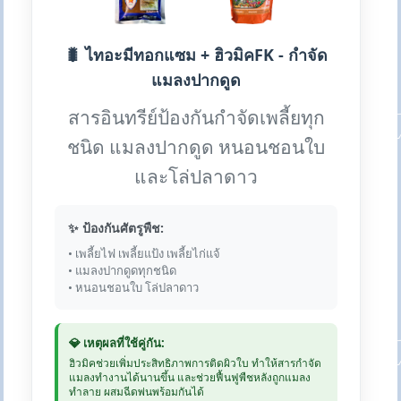
🐛 ไทอะมีทอกแซม + ฮิวมิคFK - กำจัด
แมลงปากดูด
สารอินทรีย์ป้องกันกำจัดเพลี้ยทุก
ชนิด แมลงปากดูด หนอนชอนใบ
และโล่ปลาดาว
✨ ป้องกันศัตรูพืช:
• เพลี้ยไฟ เพลี้ยแป้ง เพลี้ยไก่แจ้
• แมลงปากดูดทุกชนิด
• หนอนชอนใบ โล่ปลาดาว
💎 เหตุผลที่ใช้คู่กัน:
ฮิวมิคช่วยเพิ่มประสิทธิภาพการติดผิวใบ ทำให้สารกำจัด
แมลงทำงานได้นานขึ้น และช่วยฟื้นฟูพืชหลังถูกแมลง
ทำลาย ผสมฉีดพ่นพร้อมกันได้