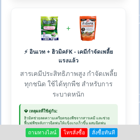
+
⚡ อินเวท + ฮิวมิคFK - เคมีกำจัดเพลี้ย
แรงแล้ว
สารเคมีประสิทธิภาพสูง กำจัดเพลี้ย
ทุกชนิด ใช้ได้ทุกพืช สำหรับการ
ระบาดหนัก
💎 เหตุผลที่ใช้คู่กัน:
ฮิวมิคช่วยลดความเครียดของพืชจากสารเคมี และช่วย
ฟื้นฟูพืชหลังการฉีดพ่นให้แข็งแรงเร็วขึ้น ผสมฉีดพ่น
พร้อมกันได้
ถามทางไลน์
โทรสั่งซื้อ
สั่งซื้อทันที