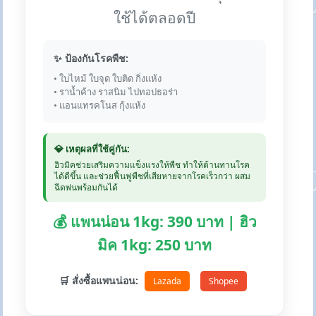
ใช้ได้ตลอดปี
✨ ป้องกันโรคพืช:
• ใบไหม้ ใบจุด ใบติด กิ่งแห้ง
• ราน้ำค้าง ราสนิม ไปทอปธอร่า
• แอนแทรคโนส กุ้งแห้ง
💎 เหตุผลที่ใช้คู่กัน:
ฮิวมิคช่วยเสริมความแข็งแรงให้พืช ทำให้ต้านทานโรค
ได้ดีขึ้น และช่วยฟื้นฟูพืชที่เสียหายจากโรคเร็วกว่า ผสม
ฉีดพ่นพร้อมกันได้
💰 แพนน่อน 1kg: 390 บาท | ฮิว
มิค 1kg: 250 บาท
🛒 สั่งซื้อแพนน่อน:
Lazada
Shopee