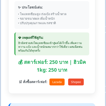
✨ ประโยชน์เด่น:
• โพแทสเซียมสูง เร่งแป้ง สร้างน้ำตาล
• ขยายขนาดผล เพิ่มน้ำหนัก
• ปรับปรุงคุณภาพและรสชาติ
💎 เหตุผลที่ใช้คู่กัน:
ฮิวมิคช่วยส่งโพแทสเซียมเข้าสู่ผลได้เร็วขึ้น เพิ่มความ
หวาน แป้ง และน้ำหนักผลมากกว่าใช้เดี่ยว ผสมฉีดพ่น
พร้อมกันได้ทุกครั้ง
💰 สตาร์เฟอร์: 250 บาท | ฮิวมิค
1kg: 250 บาท
🛒 สั่งซื้อสตาร์เฟอร์:
Lazada
Shopee