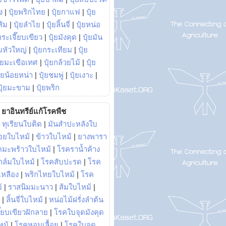
ง
|
ปุ๋ยพริกไทย
|
ปุ๋ยกาแฟ
|
ปุ๋ย
ส้ม
|
ปุ๋ยลำไย
|
ปุ๋ยลิ้นจี่
|
ปุ๋ยหน่อ
กระเจี๊ยบเขียว
|
ปุ๋ยมังคุด
|
ปุ๋ยมัน
มหัวใหญ่
|
ปุ๋ยกระเทียม
|
ปุ๋ย
ุ๋ยมะเขือเทศ
|
ปุ๋ยกล้วยไม้
|
ปุ๋ย
ุ๋ยน้อยหน่า
|
ปุ๋ยชมพู่
|
ปุ๋ยเงาะ
|
ปุ๋ยมะขาม
|
ปุ๋ยพริก
ยาอินทรีย์แก้โรคพืช
|
ทุเรียนใบติด
|
มันสำปะหลังใบ
อยใบไหม้
|
ข้าวใบไหม้
|
ยางพารา
คมะพร้าวใบไหม้
|
โรคราน้ำค้าง
าล์มใบไหม้
|
โรคสับปะรด
|
โรค
วเหลือง
|
พริกไทยใบไหม้
|
โรค
้
|
ราสนิมมะนาว
|
ส้มใบไหม้
|
|
ลิ้นจี่ใบไหม้
|
หน่อไม้ฝรั่งลำต้น
ี๊ยบเขียวฝักลาย
|
โรคใบจุดมังคุด
หม้
|
โรคหอมเลื้อย
|
โรคใบจุด