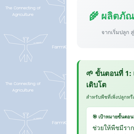
🌾 ผลิตภั
จากเริ่มปลูก ส
🌱 ขั้นตอนที่ 1:
เติบโต
สำหรับพืชที่เพิ่งปลูกหร
🎯 เป้าหมายขั้นตอนน
ช่วยให้พืชมีรา