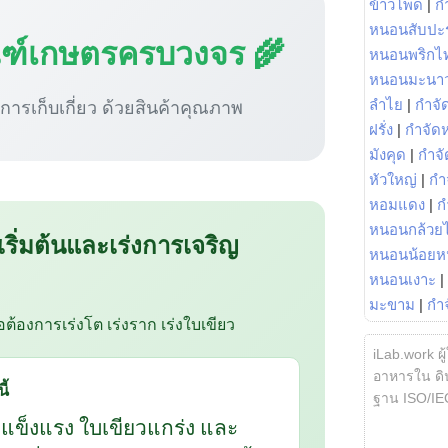
ข้าวโพด
|
ก
หนอนสับปะ
ณฑ์เกษตรครบวงจร 🌾
หนอนพริกไ
หนอนมะนา
ู่การเก็บเกี่ยว ด้วยสินค้าคุณภาพ
ลำไย
|
กำจัด
ฝรั่ง
|
กำจัด
มังคุด
|
กำจั
หัวใหญ่
|
กำ
หอมแดง
|
ก
หนอนกล้วยไ
 เริ่มต้นและเร่งการเจริญ
หนอนน้อยห
หนอนเงาะ
|
มะขาม
|
กำ
ือต้องการเร่งโต เร่งราก เร่งใบเขียว
iLab.work ผู
อาหารใน ดิน
ี้
ฐาน ISO/IE
กแข็งแรง ใบเขียวแกร่ง และ