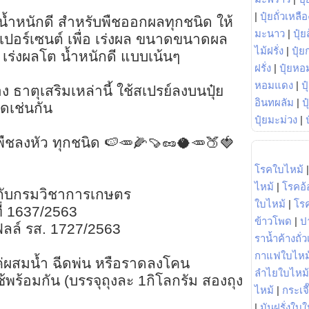
|
ปุ๋ยถั่วเหลือ
น้ำหนักดี สำหรับพืชออกผลทุกชนิด ให้
มะนาว
|
ปุ๋ย
เปอร์เซนต์ เพื่อ เร่งผล ขนาดขนาดผล
ไม้ฝรั่ง
|
ปุ๋ย
พ เร่งผลโต น้ำหนักดี แบบเน้นๆ
ฝรั่ง
|
ปุ๋ยหอ
หอมแดง
|
ป
อง ธาตุเสริมเหล่านี้ ใช้สเปรย์ลงบนปุ๋ย
อินทผลัม
|
ป
็ดเช่นกัน
ปุ๋ยมะม่วง
|
พืชลงหัว ทุกชนิด 🍉🥕🌽🍠🥜🥥🥕🍑🍓
โรคใบไหม้
ไหม้
|
โรคอ้
ียนกับกรมวิชาการเกษตร
ใบไหม้
|
โร
ี่ 1637/2563
ข้าวโพด
|
ป
ิลล์ รส. 1727/2563
ราน้ำค้างถั่
กาแฟใบไหม
งแค่ผสมน้ำ ฉีดพ่น หรือราดลงโคน
ลำไยใบไหม้
ช้พร้อมกัน (บรรจุถุงละ 1กิโลกรัม สองถุง
ไหม้
|
กระเจ
|
มันฝรั่งใบใ