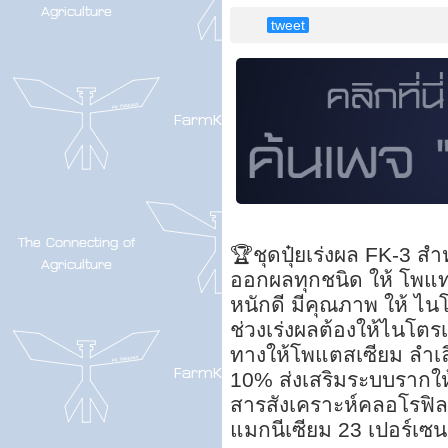
tweet
🏆ชุดปุ๋ยเร่งผล FK-3 ส
ออกผลทุกชนิด ให้ โพแทส
หนักดี มีคุณภาพ ให้ ไน
ช่วงเร่งผลต้องให้ไนโตรเจ
ทางให้โพแตสเซียม ลำเ
10% ส่งเสริมระบบรากให้
สารสังเคราะห์คลอโรฟิลล
แมกนีเซียม 23 เปอร์เซนต