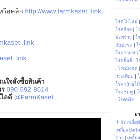
หรือคลิก
http://www.farmkaset..link..
โรคใบไหม้
โรคอ้อย
|
โ
มะพร้าว
|
โ
mkaset..link..
สับปะรด
|
โ
โรคกาแฟ
|
set..link..
โรคลิ้นจี่
|
โร
|
โรคมังคุด
กระเทียม
|
นใจสั่งซื้อสินค้า
โรคกล้วยไม้
ทร
090-592-8614
โรคชมพู่
|
โ
์ไอดี
@FarmKaset
|
โรคพริก
ยา
กำจัดเพลี้ยต
เพลี้ยแป้งม
ข้าว
|
เพลี้