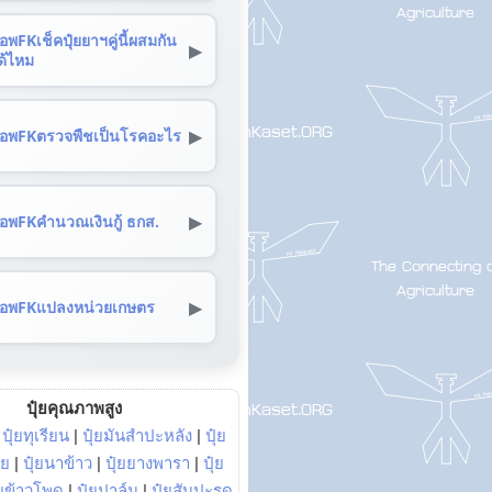
อพFKเช็คปุ๋ยยาฯคู่นี้ผสมกัน
▶
ด้ไหม
▶
อพFKตรวจพืชเป็นโรคอะไร
▶
อพFKคำนวณเงินกู้ ธกส.
▶
อพFKแปลงหน่วยเกษตร
ปุ๋ยคุณภาพสูง
|
ปุ๋ยทุเรียน
|
ปุ๋ยมันสำปะหลัง
|
ปุ๋ย
อย
|
ปุ๋ยนาข้าว
|
ปุ๋ยยางพารา
|
ปุ๋ย
๋ยข้าวโพด
|
ปุ๋ยปาล์ม
|
ปุ๋ยสับปะรด