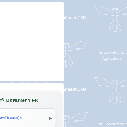
🌱 แอพเกษตร FK
▶
อพFKผสมปุ๋ย