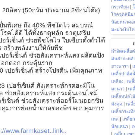
กระเทียม
|
้ำ 20ลิตร (50กรัม ประมาณ 2ช้อนโต๊ะ)
โรคจุดสนิมก
น้อยหน่าดอก
็นพิเศษ ถึง 40% พืชโตไว สมบรณ์
มะม่วงใบไห
โรคได้ดี ได้ทั้งธาตุหลัก ธาตุเสริม
ร์เซ็นต์ ช่วยพืชโตไว ใบเขียวตั้งตัวได้
ย
 สร้างพลังงานให้กับพืช
กำจัดเพลี้ยต
ปอร์เซ็นต์ ช่วยสังเคราะห์แสง ผลิตแป้ง
มันสำปะหลั
ออกดอก กระตุ้นราก
ยางพารา
|
เ
 เปอร์เซ็นต์ สร้างโปรตีน เพิ่มคุณภาพ
เพลี้ยปาล์มน
เหลือง
|
เพลี
3 เปอร์เซ็นต์ สังเคราะห์กรดอะมิโน
มะนาว
|
เพล
 ช่วยสังเคราะห์แสง กระตุ้นเอนไซม์
เพลี้ยหน่อไม้
อร์เซ็นต์ ช่วยสังเคราะห์ฮอร์โมนออกซิน
มังคุด
|
เพลี้
บคุมการย่อยน้ำตาลของพืช ควบคุมการ
เพลี้ยกระเที
เทศ
|
เพลี้ย
น้อยหน่า
|
เ
p://www.farmkaset..link..
|
เพลี้ยมะข