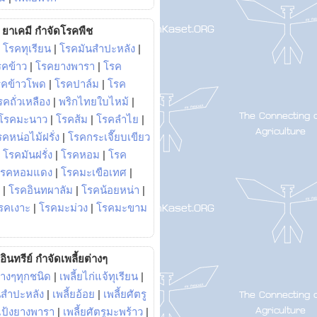
ยาเคมี กำจัดโรคพืช
|
โรคทุเรียน
|
โรคมันสำปะหลัง
|
รคข้าว
|
โรคยางพารา
|
โรค
รคข้าวโพด
|
โรคปาล์ม
|
โรค
รคถั่วเหลือง
|
พริกไทยใบไหม้
|
โรคมะนาว
|
โรคส้ม
|
โรคลำไย
|
คหน่อไม้ฝรั่ง
|
โรคกระเจี๊ยบเขียว
|
โรคมันฝรั่ง
|
โรคหอม
|
โรค
โรคหอมแดง
|
โรคมะเขือเทศ
|
|
โรคอินทผาลัม
|
โรคน้อยหน่า
|
รคเงาะ
|
โรคมะม่วง
|
โรคมะขาม
อินทรีย์ กำจัดเพลี้ยต่างๆ
่างๆทุกชนิด
|
เพลี้ยไก่แจ้ทุเรียน
|
ันสำปะหลัง
|
เพลี้ยอ้อย
|
เพลี้ยศัตรู
ยแป้งยางพารา
|
เพลี้ยศัตรูมะพร้าว
|