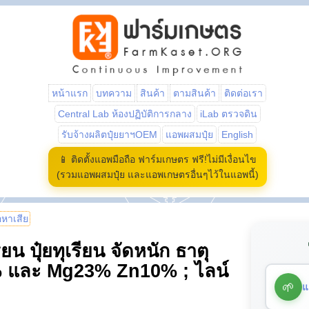
หน้าแรก
บทความ
สินค้า
ตามสินค้า
ติดต่อเรา
Central Lab ห้องปฏิบัติการกลาง
iLab ตรวจดิน
รับจ้างผลิตปุ๋ยยาฯOEM
แอพผสมปุ๋ย
English
📱 ติดตั้งแอพมือถือ ฟาร์มเกษตร ฟรี!ไม่มีเงื่อนไข
(รวมแอพผสมปุ๋ย และแอพเกษตรอื่นๆไว้ในแอพนี้)
้อหาเสีย
เรียน ปุ๋ยทุเรียน จัดหนัก ธาตุ
และ Mg23% Zn10% ; ไลน์
🌱
แ