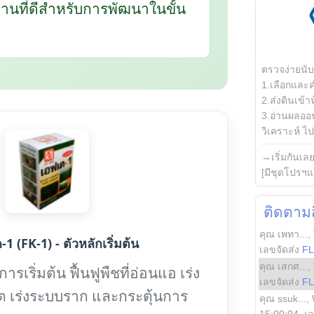
นฐานที่ดีสำหรับการพัฒนาในขั้น
ตรวจง่ายนั
1.เลือกและ
2.ส่งดินเข้า
3.อ่านผลออน
วิเคราะห์ ไปต
→เริ่มกันเล
[มีชุดโปรฯแ
ติดตามสิ
คุณ เพทา...
,
1 (FK-1) - ตัวหลักเริ่มต้น
เลขจัดส่ง
F
คุณ เสกศ...
,
รเริ่มต้น ฟื้นฟูพืชที่อ่อนแอ เร่ง
เลขจัดส่ง
F
ต เร่งระบบราก และกระตุ้นการ
คุณ ssuk...
,
15:00:04
, เ