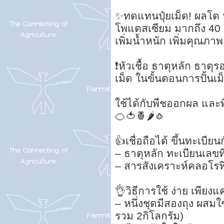
✨ทดแทนปุ๋ยเม็ด! ผลโต 
โพแตสเซียม มากถึง 40 
เพิ่มน้ำหนัก เพิ่มคุณภา
❗หัวเชื้อ ธาตุหลัก ธาตุร
เม็ด ในขั้นตอนการปั้นเม
ใช้ได้กับพืชออกผล และ
🍊🍅🍍🌶🧄
👍เชื่อถือได้ ขึ้นทะเบ
– ธาตุหลัก ทะเบียนเลขท
– สารสังเคราะห์คลอโรฟ
👌วิธีการใช้ ง่าย เพีย
– หนึ่งชุดมีสองถุง ผสมใ
รวม 2กิโลกรัม)