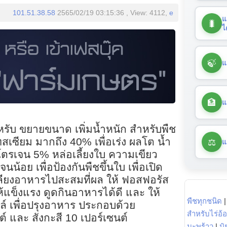
101.51.38.58
2565/02/19 03:15:36 , View: 4112,
e
แ
🐛
ไ
🍃
แ
🏦
แ
ำหรับ ขยายขนาด เพิ่มน้ำหนัก สำหรับพืช
⚖️
เซียม มากถึง 40% เพื่อเร่ง ผลโต น้ำ
แ
โตรเจน 5% หล่อเลี้ยงใบ ความเขียว
นน้อย เพื่อป้องกันพืชขึ้นใบ เพื่อเปิด
ลียงอาหารไปสะสมที่ผล ให้ ฟอสฟอรัส
แข็งแรง ดูดกินอาหารได้ดี และ ให้
พืชทุกชนิด
์ เพื่อปรุงอาหาร ประกอบด้วย
สำหรับไร่อ้
์ และ สังกะสี 10 เปอร์เซนต์
มะพร้าว
|
ปุ