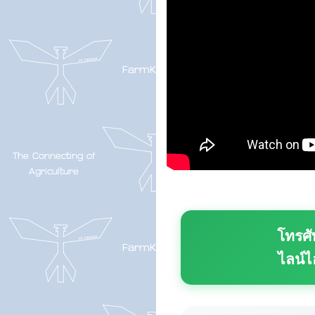
โทรศั
ไลน์ไ