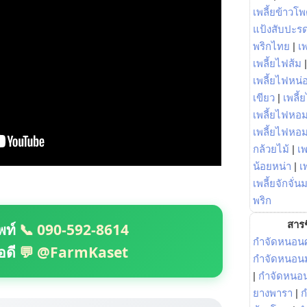
เพลี้ยข้าวโ
แป้งสับปะร
พริกไทย
|
เ
เพลี้ยไฟส้ม
เพลี้ยไฟหน่อ
เขียว
|
เพลี้
เพลี้ยไฟหอม
เพลี้ยไฟหอ
กล้วยไม้
|
เพ
น้อยหน่า
|
เ
เพลี้ยจักจั่น
พริก
สารช
พท์
📞 090-592-8614
กำจัดหนอนศ
อดี
💬 @FarmKaset
กำจัดหนอนม
|
กำจัดหนอ
ยางพารา
|
ก