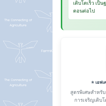
เติบโตเร็ว เป็
ตอนต่อไป
⭐ เอฟเค-
สูตรพิเศษสำหรับกา
การเจริญเติบโ