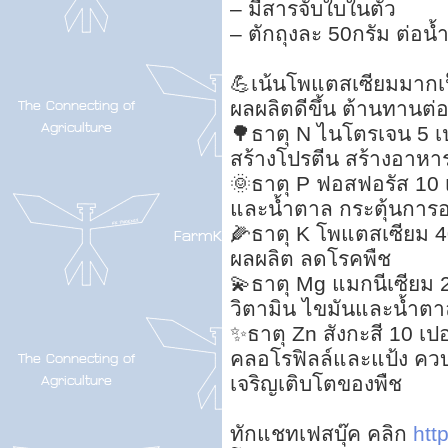
– มีสารจับใบในตัว
– ตักถุงละ 50กรัม ต่อน
💪เน้นโพแตสเซียมมากเป
ผลผลิตดีขึ้น ต้านทานต่อ
🌳ธาตุ N ไนโตรเจน 5 เปอ
สร้างโปรตีน สร้างอาหาร
🌞ธาตุ P ฟอสฟอรัส 10 เ
และน้ำตาล กระตุ้นการ
🌽ธาตุ K โพแตสเซียม 40
ผลผลิต ลดโรคพืช
💫ธาตุ Mg แมกนีเซียม 2
วิตามิน ไขมันและน้ำตาล
✨ธาตุ Zn สังกะสี 10 เป
คลอโรฟิลล์และแป้ง คว
เจริญเติบโตของพืช
ทักแชทเฟสบุ๊ค คลิก
htt