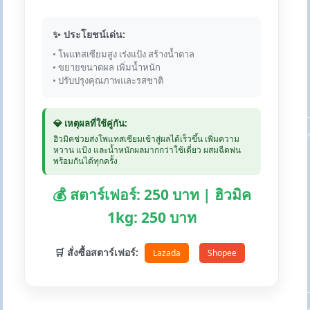
✨ ประโยชน์เด่น:
• โพแทสเซียมสูง เร่งแป้ง สร้างน้ำตาล
• ขยายขนาดผล เพิ่มน้ำหนัก
• ปรับปรุงคุณภาพและรสชาติ
💎 เหตุผลที่ใช้คู่กัน:
ฮิวมิคช่วยส่งโพแทสเซียมเข้าสู่ผลได้เร็วขึ้น เพิ่มความ
หวาน แป้ง และน้ำหนักผลมากกว่าใช้เดี่ยว ผสมฉีดพ่น
พร้อมกันได้ทุกครั้ง
💰 สตาร์เฟอร์: 250 บาท | ฮิวมิค
1kg: 250 บาท
🛒 สั่งซื้อสตาร์เฟอร์:
Lazada
Shopee