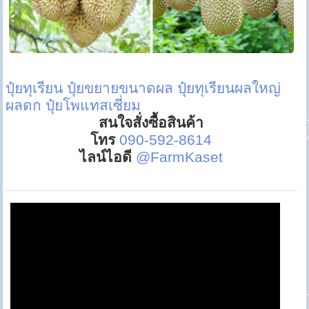
ปุ๋ยทุเรียน
ปุ๋ยขยายขนาดผล
ปุ๋ยทุเรียนผลใหญ่
ผลดก
ปุ๋ยโพแทสเซี่ยม
สนใจสั่งซื้อสินค้า
โทร
090-592-8614
ไลน์ไอดี
@FarmKaset