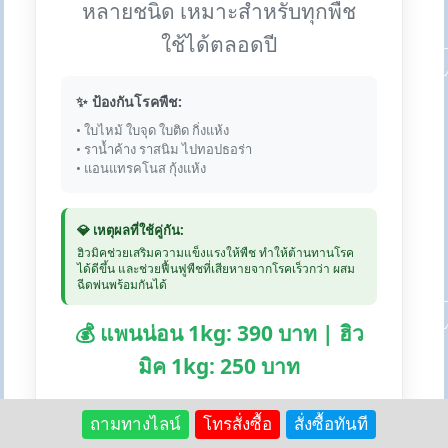
หลายชนิด เหมาะสำหรับทุกพืช
ใช้ได้ตลอดปี
✨ ป้องกันโรคพืช:
• ใบไหม้ ใบจุด ใบติด กิ่งแห้ง
• ราน้ำค้าง ราสนิม ไปทอปธอร่า
• แอนแทรคโนส กุ้งแห้ง
💎 เหตุผลที่ใช้คู่กัน:
ฮิวมิคช่วยเสริมความแข็งแรงให้พืช ทำให้ต้านทานโรค
ได้ดีขึ้น และช่วยฟื้นฟูพืชที่เสียหายจากโรคเร็วกว่า ผสม
ฉีดพ่นพร้อมกันได้
💰 แพนน่อน 1kg: 390 บาท | ฮิว
มิค 1kg: 250 บาท
🛒 สั่งซื้อแพนน่อน:
Lazada
Shopee
ถามทางไลน์
โทรสั่งซื้อ
สั่งซื้อทันที