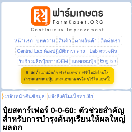
หน้าแรก
บทความ
สินค้า
ตามสินค้า
ติดต่อเรา
Central Lab ห้องปฏิบัติการกลาง
iLab ตรวจดิน
English
รับจ้างผลิตปุ๋ยยาฯOEM
แอพผสมปุ๋ย
📱 ติดตั้งแอพมือถือ ฟาร์มเกษตร ฟรี!ไม่มีเงื่อนไข
(รวมแอพผสมปุ๋ย และแอพเกษตรอื่นๆไว้ในแอพนี้)
<กลับหน้าค้นข้อมูล
แจ้งลิงค์ในเนื้อหาเสีย
ปุ๋ยสตาร์เฟอร์ 0-0-60: ตัวช่วยสำคัญ
สำหรับการบำรุงต้นทุเรียนให้ผลใหญ่
ผลดก