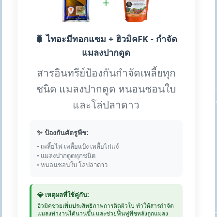
+
🐛 ไทอะมีทอกแซม + ฮิวมิคFK - กำจัด
แมลงปากดูด
สารอินทรีย์ป้องกันกำจัดเพลี้ยทุก
ชนิด แมลงปากดูด หนอนชอนใบ
และโล่ปลาดาว
✨ ป้องกันศัตรูพืช:
• เพลี้ยไฟ เพลี้ยแป้ง เพลี้ยไก่แจ้
• แมลงปากดูดทุกชนิด
• หนอนชอนใบ โล่ปลาดาว
💎 เหตุผลที่ใช้คู่กัน:
ฮิวมิคช่วยเพิ่มประสิทธิภาพการติดผิวใบ ทำให้สารกำจัด
แมลงทำงานได้นานขึ้น และช่วยฟื้นฟูพืชหลังถูกแมลง