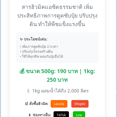
สารฮิวมิคแอซิดธรรมชาติ เพิ่ม
ประสิทธิภาพการดูดซับปุ๋ย ปรับปรุง
ดิน ทำให้พืชแข็งแรงขึ้น
✨ ประโยชน์เด่น:
• เพิ่มการดูดซับปุ๋ย 2-3 เท่า
• ปรับปรุงโครงสร้างดิน
• ใช้ได้ทุกพืช ผสมกับปุ๋ยอื่นได้
💰 ขนาด 500g: 190 บาท | 1kg:
250 บาท
💧 1kg ผสมน้ำได้ถึง 2,000 ลิตร
🛒 สั่งซื้อฮิวมิค:
Lazada
Shopee
📱 ช่องทางอื่น:
TikTok
Line