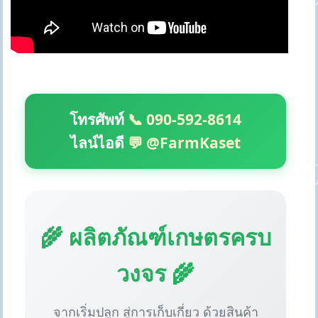
โทรศัพท์
📞 090-592-8614
ไลน์ไอดี
💬 @FarmKaset
🌾 ผลิตภัณฑ์เกษตรครบ
วงจร 🌾
จากเริ่มปลูก สู่การเก็บเกี่ยว ด้วยสินค้า