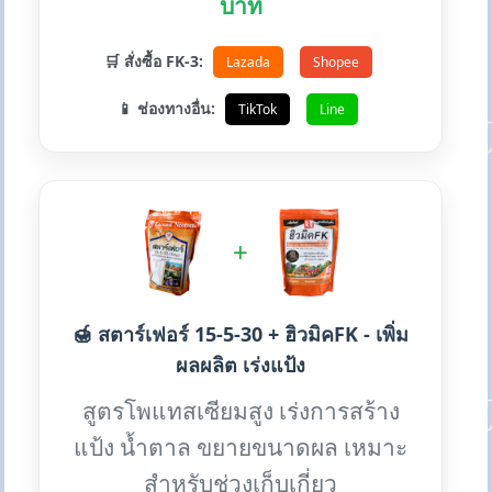
บาท
🛒 สั่งซื้อ FK-3:
Lazada
Shopee
📱 ช่องทางอื่น:
TikTok
Line
+
🍯 สตาร์เฟอร์ 15-5-30 + ฮิวมิคFK - เพิ่ม
ผลผลิต เร่งแป้ง
สูตรโพแทสเซียมสูง เร่งการสร้าง
แป้ง น้ำตาล ขยายขนาดผล เหมาะ
สำหรับช่วงเก็บเกี่ยว