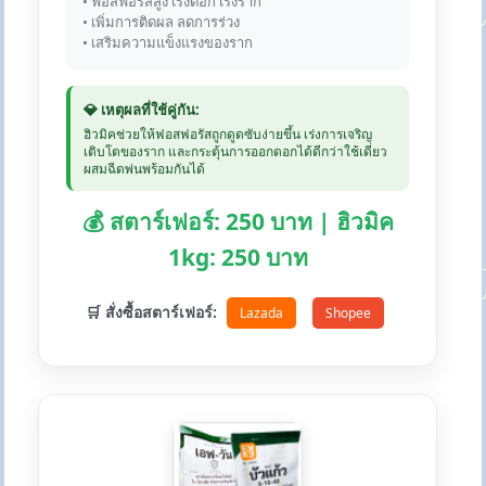
• ฟอสฟอรัสสูง เร่งดอก เร่งราก
• เพิ่มการติดผล ลดการร่วง
• เสริมความแข็งแรงของราก
💎 เหตุผลที่ใช้คู่กัน:
ฮิวมิคช่วยให้ฟอสฟอรัสถูกดูดซับง่ายขึ้น เร่งการเจริญ
เติบโตของราก และกระตุ้นการออกดอกได้ดีกว่าใช้เดี่ยว
ผสมฉีดพ่นพร้อมกันได้
💰 สตาร์เฟอร์: 250 บาท | ฮิวมิค
1kg: 250 บาท
🛒 สั่งซื้อสตาร์เฟอร์:
Lazada
Shopee