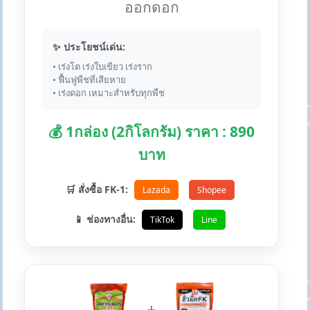
ออกดอก
✨ ประโยชน์เด่น:
• เร่งโต เร่งใบเขียว เร่งราก
• ฟื้นฟูพืชที่เสียหาย
• เร่งดอก เหมาะสำหรับทุกพืช
💰 1กล่อง (2กิโลกรัม) ราคา : 890
บาท
🛒 สั่งซื้อ FK-1:
Lazada
Shopee
📱 ช่องทางอื่น:
TikTok
Line
+