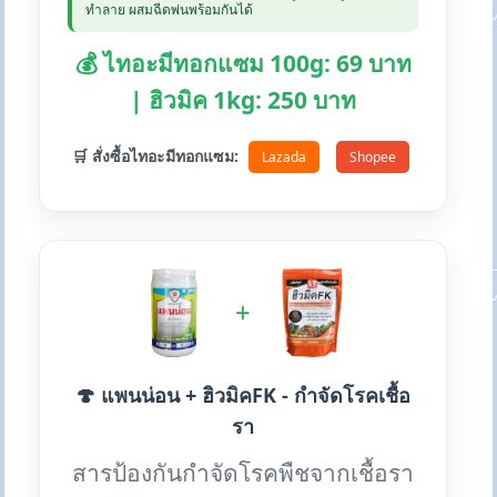
ทำลาย ผสมฉีดพ่นพร้อมกันได้
💰 ไทอะมีทอกแซม 100g: 69 บาท
| ฮิวมิค 1kg: 250 บาท
🛒 สั่งซื้อไทอะมีทอกแซม:
Lazada
Shopee
+
🍄 แพนน่อน + ฮิวมิคFK - กำจัดโรคเชื้อ
รา
สารป้องกันกำจัดโรคพืชจากเชื้อรา