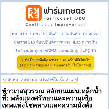
หน้าแรก
บทความ
สินค้า
ตามสินค้า
ติดต่อเรา
Central Lab ห้องปฏิบัติการกลาง
iLab ตรวจดิน
English
รับจ้างผลิตปุ๋ยยาฯOEM
แอพผสมปุ๋ย
📱 ติดตั้งแอพมือถือ ฟาร์มเกษตร ฟรี!ไม่มีเงื่อนไข
(รวมแอพผสมปุ๋ย และแอพเกษตรอื่นๆไว้ในแอพนี้)
<กลับหน้าค้นข้อมูล
แจ้งลิงค์ในเนื้อหาเสีย
ท้าวเวสสุวรรณ สลักบนแผ่นเหล็กน้ำ
พี้: พลังแห่งศรัทธาและความเชื่อ
เทพแห่งโชคลาภและความมั่งคั่ง