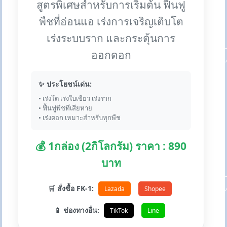
สูตรพิเศษสำหรับการเริ่มต้น ฟื้นฟู
พืชที่อ่อนแอ เร่งการเจริญเติบโต
เร่งระบบราก และกระตุ้นการ
ออกดอก
✨ ประโยชน์เด่น:
• เร่งโต เร่งใบเขียว เร่งราก
• ฟื้นฟูพืชที่เสียหาย
• เร่งดอก เหมาะสำหรับทุกพืช
💰 1กล่อง (2กิโลกรัม) ราคา : 890
บาท
🛒 สั่งซื้อ FK-1:
Lazada
Shopee
📱 ช่องทางอื่น:
TikTok
Line