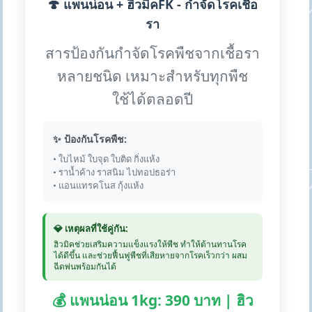
🍄 แพนน่อน + ฮิวมิคFK - กำจัดโรคเชื้อ
รา
สารป้องกันกำจัดโรคพืชจากเชื้อรา
หลายชนิด เหมาะสำหรับทุกพืช
ใช้ได้ตลอดปี
✨ ป้องกันโรคพืช:
• ใบไหม้ ใบจุด ใบติด กิ่งแห้ง
• ราน้ำค้าง ราสนิม ไปทอปธอร่า
• แอนแทรคโนส กุ้งแห้ง
💎 เหตุผลที่ใช้คู่กัน:
ฮิวมิคช่วยเสริมความแข็งแรงให้พืช ทำให้ต้านทานโรค
ได้ดีขึ้น และช่วยฟื้นฟูพืชที่เสียหายจากโรคเร็วกว่า ผสม
ฉีดพ่นพร้อมกันได้
💰 แพนน่อน 1kg: 390 บาท | ฮิว