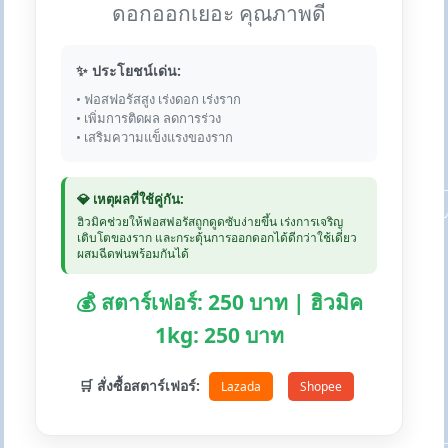
ดอกออกเยอะ คุณภาพดี
✨ ประโยชน์เด่น:
• ฟอสฟอรัสสูง เร่งดอก เร่งราก
• เพิ่มการติดผล ลดการร่วง
• เสริมความแข็งแรงของราก
💎 เหตุผลที่ใช้คู่กัน:
ฮิวมิคช่วยให้ฟอสฟอรัสถูกดูดซับง่ายขึ้น เร่งการเจริญ
เติบโตของราก และกระตุ้นการออกดอกได้ดีกว่าใช้เดี่ยว
ผสมฉีดพ่นพร้อมกันได้
💰 สตาร์เฟอร์: 250 บาท | ฮิวมิค
1kg: 250 บาท
🛒 สั่งซื้อสตาร์เฟอร์:
Lazada
Shopee