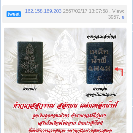
162.158.189.203
2567/02/17 13:07:58 , View:
tweet
3957,
e