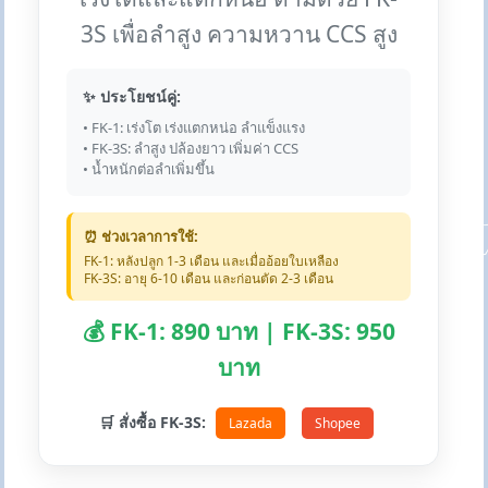
3S เพื่อลำสูง ความหวาน CCS สูง
✨ ประโยชน์คู่:
• FK-1: เร่งโต เร่งแตกหน่อ ลำแข็งแรง
• FK-3S: ลำสูง ปล้องยาว เพิ่มค่า CCS
• น้ำหนักต่อลำเพิ่มขึ้น
⏰ ช่วงเวลาการใช้:
FK-1: หลังปลูก 1-3 เดือน และเมื่ออ้อยใบเหลือง
FK-3S: อายุ 6-10 เดือน และก่อนตัด 2-3 เดือน
💰 FK-1: 890 บาท | FK-3S: 950
บาท
🛒 สั่งซื้อ FK-3S:
Lazada
Shopee