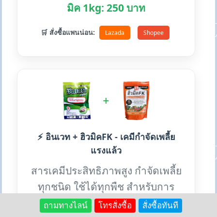
มิค 1kg: 250 บาท
🛒 สั่งซื้อแพนน่อน:
Lazada
Shopee
+
⚡ อินเวท + ฮิวมิคFK - เคมีกำจัดเพลี้ย
แรงแล้ว
สารเคมีประสิทธิภาพสูง กำจัดเพลี้ย
ทุกชนิด ใช้ได้ทุกพืช สำหรับการ
ระบาดหนัก
ถามทางไลน์
โทรสั่งซื้อ
สั่งซื้อทันที