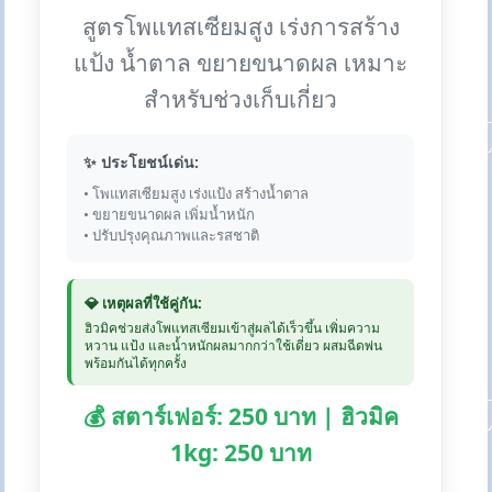
สูตรโพแทสเซียมสูง เร่งการสร้าง
แป้ง น้ำตาล ขยายขนาดผล เหมาะ
สำหรับช่วงเก็บเกี่ยว
✨ ประโยชน์เด่น:
• โพแทสเซียมสูง เร่งแป้ง สร้างน้ำตาล
• ขยายขนาดผล เพิ่มน้ำหนัก
• ปรับปรุงคุณภาพและรสชาติ
💎 เหตุผลที่ใช้คู่กัน:
ฮิวมิคช่วยส่งโพแทสเซียมเข้าสู่ผลได้เร็วขึ้น เพิ่มความ
หวาน แป้ง และน้ำหนักผลมากกว่าใช้เดี่ยว ผสมฉีดพ่น
พร้อมกันได้ทุกครั้ง
💰 สตาร์เฟอร์: 250 บาท | ฮิวมิค
1kg: 250 บาท