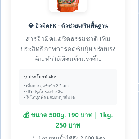
💎 ฮิวมิคFK - ตัวช่วยเสริมพื้นฐาน
สารฮิวมิคแอซิดธรรมชาติ เพิ่ม
ประสิทธิภาพการดูดซับปุ๋ย ปรับปรุง
ดิน ทำให้พืชแข็งแรงขึ้น
✨ ประโยชน์เด่น:
• เพิ่มการดูดซับปุ๋ย 2-3 เท่า
• ปรับปรุงโครงสร้างดิน
• ใช้ได้ทุกพืช ผสมกับปุ๋ยอื่นได้
💰 ขนาด 500g: 190 บาท | 1kg:
250 บาท
💧 1kg ผสมน้ำได้ถึง 2,000 ลิตร