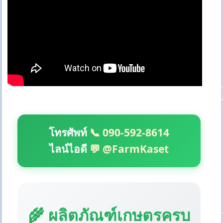
โทรศัพท์
📞 090-592-8614
ไลน์ไอดี
💬 @FarmKaset
🌾 ผลิตภัณฑ์เกษตรครบ