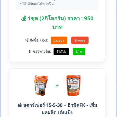
• ใช้ได้กับผลไม้ทุกชนิด
💰 1ชุด (2กิโลกรัม) ราคา : 950
บาท
🛒 สั่งซื้อ FK-3:
Lazada
Shopee
📱 ช่องทางอื่น:
TikTok
Line
+
🍯 สตาร์เฟอร์ 15-5-30 + ฮิวมิคFK - เพิ่ม
ผลผลิต เร่งแป้ง