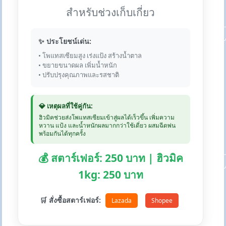
สำหรับช่วงเก็บเกี่ยว
✨ ประโยชน์เด่น:
• โพแทสเซียมสูง เร่งแป้ง สร้างน้ำตาล
• ขยายขนาดผล เพิ่มน้ำหนัก
• ปรับปรุงคุณภาพและรสชาติ
💎 เหตุผลที่ใช้คู่กัน:
ฮิวมิคช่วยส่งโพแทสเซียมเข้าสู่ผลได้เร็วขึ้น เพิ่มความ
หวาน แป้ง และน้ำหนักผลมากกว่าใช้เดี่ยว ผสมฉีดพ่น
พร้อมกันได้ทุกครั้ง
💰 สตาร์เฟอร์: 250 บาท | ฮิวมิค
1kg: 250 บาท
🛒 สั่งซื้อสตาร์เฟอร์:
Lazada
Shopee