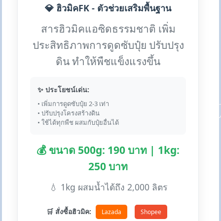
💎 ฮิวมิคFK - ตัวช่วยเสริมพื้นฐาน
สารฮิวมิคแอซิดธรรมชาติ เพิ่ม
ประสิทธิภาพการดูดซับปุ๋ย ปรับปรุง
ดิน ทำให้พืชแข็งแรงขึ้น
✨ ประโยชน์เด่น:
• เพิ่มการดูดซับปุ๋ย 2-3 เท่า
• ปรับปรุงโครงสร้างดิน
• ใช้ได้ทุกพืช ผสมกับปุ๋ยอื่นได้
💰 ขนาด 500g: 190 บาท | 1kg:
250 บาท
💧 1kg ผสมน้ำได้ถึง 2,000 ลิตร
🛒 สั่งซื้อฮิวมิค:
Lazada
Shopee