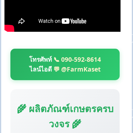
โทรศัพท์
📞 090-592-8614
ไลน์ไอดี
💬 @FarmKaset
🌾 ผลิตภัณฑ์เกษตรครบ
วงจร 🌾