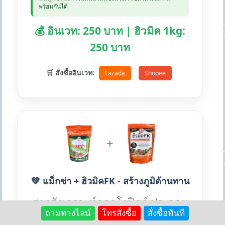
พร้อมกันได้
💰 อินเวท: 250 บาท | ฮิวมิค 1kg:
250 บาท
🛒 สั่งซื้ออินเวท:
Lazada
Shopee
+
💚 แม็กซ่า + ฮิวมิคFK - สร้างภูมิต้านทาน
สารสังเคราะห์คลอโรฟิลล์ ประกอบ
ถามทางไลน์
โทรสั่งซื้อ
สั่งซื้อทันที
ด้วยแมกนีเซียม ซิงค์ เร่งเขียว สร้าง