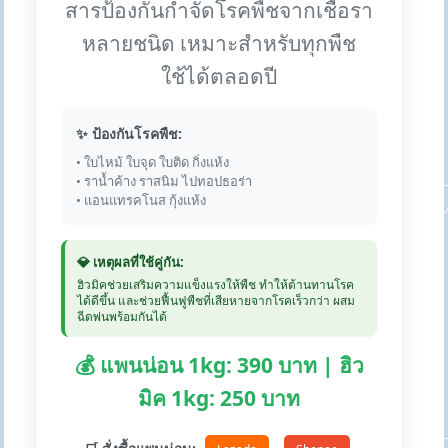
สารป้องกันกำจัดโรคพืชจากเชื้อรา
หลายชนิด เหมาะสำหรับทุกพืช
ใช้ได้ตลอดปี
✨ ป้องกันโรคพืช:
• ใบไหม้ ใบจุด ใบติด กิ่งแห้ง
• ราน้ำค้าง ราสนิม ไปทอปธอร่า
• แอนแทรคโนส กุ้งแห้ง
💎 เหตุผลที่ใช้คู่กัน:
ฮิวมิคช่วยเสริมความแข็งแรงให้พืช ทำให้ต้านทานโรค
ได้ดีขึ้น และช่วยฟื้นฟูพืชที่เสียหายจากโรคเร็วกว่า ผสม
ฉีดพ่นพร้อมกันได้
💰 แพนน่อน 1kg: 390 บาท | ฮิว
มิค 1kg: 250 บาท