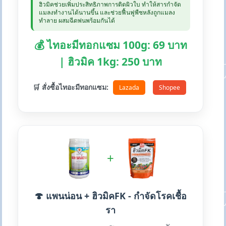
ฮิวมิคช่วยเพิ่มประสิทธิภาพการติดผิวใบ ทำให้สารกำจัด
แมลงทำงานได้นานขึ้น และช่วยฟื้นฟูพืชหลังถูกแมลง
ทำลาย ผสมฉีดพ่นพร้อมกันได้
💰 ไทอะมีทอกแซม 100g: 69 บาท
| ฮิวมิค 1kg: 250 บาท
🛒 สั่งซื้อไทอะมีทอกแซม:
Lazada
Shopee
+
🍄 แพนน่อน + ฮิวมิคFK - กำจัดโรคเชื้อ
รา