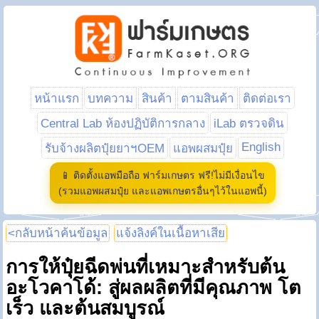
หน้าแรก
บทความ
สินค้า
ตามสินค้า
ติดต่อเรา
Central Lab ห้องปฏิบัติการกลาง
iLab ตรวจดิน
English
รับจ้างผลิตปุ๋ยยาฯOEM
แอพผสมปุ๋ย
📱 ติดตั้งแอพมือถือ ฟาร์มเกษตร ฟรี!ไม่มีเงื่อนไข
(รวมแอพผสมปุ๋ย และแอพเกษตรอื่นๆไว้ในแอพนี้)
<กลับหน้าค้นข้อมูล
แจ้งลิงค์ในเนื้อหาเสีย
การให้ปุ๋ยฉีดพ่นที่เหมาะสำหรับต้น
อะโวคาโด้: สู่ผลผลิตที่มีคุณภาพ โต
เร็ว และต้นสมบูรณ์