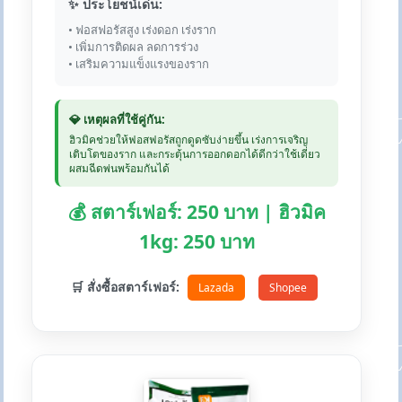
✨ ประโยชน์เด่น:
• ฟอสฟอรัสสูง เร่งดอก เร่งราก
• เพิ่มการติดผล ลดการร่วง
• เสริมความแข็งแรงของราก
💎 เหตุผลที่ใช้คู่กัน:
ฮิวมิคช่วยให้ฟอสฟอรัสถูกดูดซับง่ายขึ้น เร่งการเจริญ
เติบโตของราก และกระตุ้นการออกดอกได้ดีกว่าใช้เดี่ยว
ผสมฉีดพ่นพร้อมกันได้
💰 สตาร์เฟอร์: 250 บาท | ฮิวมิค
1kg: 250 บาท
🛒 สั่งซื้อสตาร์เฟอร์:
Lazada
Shopee