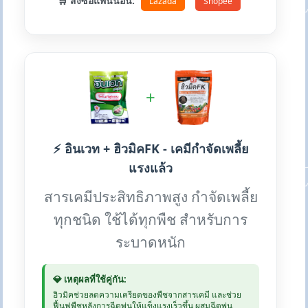
🛒 สั่งซื้อแพนน่อน:
Lazada
Shopee
+
⚡ อินเวท + ฮิวมิคFK - เคมีกำจัดเพลี้ย
แรงแล้ว
สารเคมีประสิทธิภาพสูง กำจัดเพลี้ย
ทุกชนิด ใช้ได้ทุกพืช สำหรับการ
ระบาดหนัก
💎 เหตุผลที่ใช้คู่กัน:
ฮิวมิคช่วยลดความเครียดของพืชจากสารเคมี และช่วย
ฟื้นฟูพืชหลังการฉีดพ่นให้แข็งแรงเร็วขึ้น ผสมฉีดพ่น