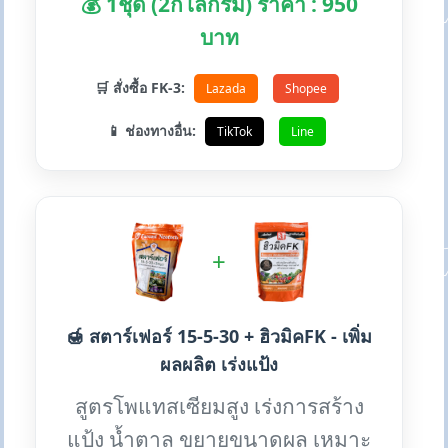
💰 1ชุด (2กิโลกรัม) ราคา : 950
บาท
🛒 สั่งซื้อ FK-3:
Lazada
Shopee
📱 ช่องทางอื่น:
TikTok
Line
+
🍯 สตาร์เฟอร์ 15-5-30 + ฮิวมิคFK - เพิ่ม
ผลผลิต เร่งแป้ง
สูตรโพแทสเซียมสูง เร่งการสร้าง
แป้ง น้ำตาล ขยายขนาดผล เหมาะ