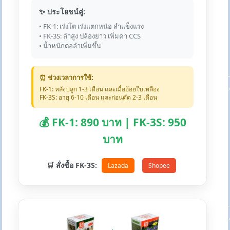
✨ ประโยชน์คู่:
• FK-1: เร่งโต เร่งแตกหน่อ ลำแข็งแรง
• FK-3S: ลำสูง ปล้องยาว เพิ่มค่า CCS
• น้ำหนักต่อลำเพิ่มขึ้น
⏰ ช่วงเวลาการใช้:
FK-1: หลังปลูก 1-3 เดือน และเมื่ออ้อยใบเหลือง
FK-3S: อายุ 6-10 เดือน และก่อนตัด 2-3 เดือน
💰 FK-1: 890 บาท | FK-3S: 950
บาท
🛒 สั่งซื้อ FK-3S:
Lazada
Shopee