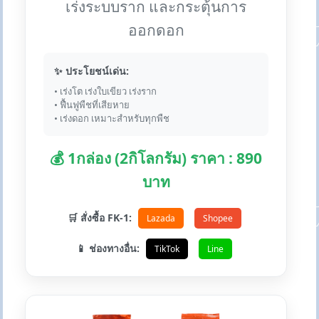
เร่งระบบราก และกระตุ้นการ
ออกดอก
✨ ประโยชน์เด่น:
• เร่งโต เร่งใบเขียว เร่งราก
• ฟื้นฟูพืชที่เสียหาย
• เร่งดอก เหมาะสำหรับทุกพืช
💰 1กล่อง (2กิโลกรัม) ราคา : 890
บาท
🛒 สั่งซื้อ FK-1:
Lazada
Shopee
📱 ช่องทางอื่น:
TikTok
Line