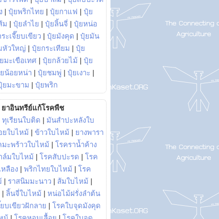
ง
|
ปุ๋ยพริกไทย
|
ปุ๋ยกาแฟ
|
ปุ๋ย
ส้ม
|
ปุ๋ยลำไย
|
ปุ๋ยลิ้นจี่
|
ปุ๋ยหน่อ
กระเจี๊ยบเขียว
|
ปุ๋ยมังคุด
|
ปุ๋ยมัน
มหัวใหญ่
|
ปุ๋ยกระเทียม
|
ปุ๋ย
ุ๋ยมะเขือเทศ
|
ปุ๋ยกล้วยไม้
|
ปุ๋ย
ุ๋ยน้อยหน่า
|
ปุ๋ยชมพู่
|
ปุ๋ยเงาะ
|
ปุ๋ยมะขาม
|
ปุ๋ยพริก
ยาอินทรีย์แก้โรคพืช
|
ทุเรียนใบติด
|
มันสำปะหลังใบ
อยใบไหม้
|
ข้าวใบไหม้
|
ยางพารา
คมะพร้าวใบไหม้
|
โรคราน้ำค้าง
าล์มใบไหม้
|
โรคสับปะรด
|
โรค
วเหลือง
|
พริกไทยใบไหม้
|
โรค
้
|
ราสนิมมะนาว
|
ส้มใบไหม้
|
|
ลิ้นจี่ใบไหม้
|
หน่อไม้ฝรั่งลำต้น
ี๊ยบเขียวฝักลาย
|
โรคใบจุดมังคุด
หม้
|
โรคหอมเลื้อย
|
โรคใบจุด