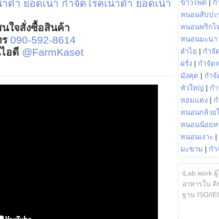
่าดำ ยอดเน่า
กำจัดโรคเน่าดำ ยอดเน่า
ข้าวโพด
|
ก
หนอนสับปะ
นใจสั่งซื้อสินค้า
หนอนพริกไ
ทร
090-592-8614
หนอนมะนา
์ไอดี
@FarmKaset
ลำไย
|
กำจัด
ฝรั่ง
|
กำจัด
มังคุด
|
กำจั
หัวใหญ่
|
กำ
หอมแดง
|
ก
หนอนกล้วยไ
หนอนน้อยห
หนอนเงาะ
|
มะขาม
|
กำ
iLab.work ผู
อาหารใน ดิน
ฐาน ISO/IE