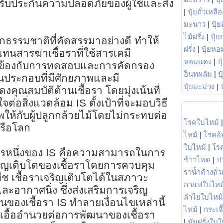
็รับประกันความปลอดภัยของผู้ใช้และสิ่ง
|
ปุ๋ยถั่วเหลือ
มะนาว
|
ปุ๋ย
ไม้ฝรั่ง
|
ปุ๋ย
ธรรมชาติที่คัดสรรมาอย่างดี ทำให้
ฝรั่ง
|
ปุ๋ยหอ
ทนสารฆ่าเชื้อราที่ใช้สารเคมี
หอมแดง
|
ป
วข้องกับการทดสอบและการคัดกรอง
อินทผลัม
|
ป
่วนประกอบที่มีศักยภาพและมี
ปุ๋ยมะม่วง
|
งคุณสมบัติต้านเชื้อรา โดยมุ่งเน้นที่
ต่อสิ่งแวดล้อม IS ตั้งเป้าที่จะมอบวิธี
พให้กับผู้ปลูกกล้วยไม้โดยไม่กระทบต่อ
โรคใบไหม้
หรือโลก
ไหม้
|
โรคอ้
ใบไหม้
|
โร
ารหนึ่งของ IS คือความสามารถในการ
ข้าวโพด
|
ป
ริญเติบโตของเชื้อราโดยการควบคุม
ราน้ำค้างถั่
 เชื้อราเจริญเติบโตได้ในสภาวะ
กาแฟใบไหม
ละอากาศนิ่ง ซึ่งส่งเสริมการเจริญ
ลำไยใบไหม้
ของเชื้อรา IS ทำลายเงื่อนไขเหล่านี้
ไหม้
|
กระเจ
่เอื้ออำนวยต่อการพัฒนาของเชื้อรา
|
มันฝรั่งใบใ