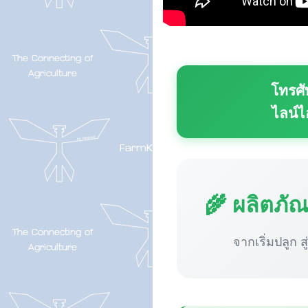
โทรศั
ไลน์ไ
🌾 ผลิตภั
จากเริ่มปลูก ส