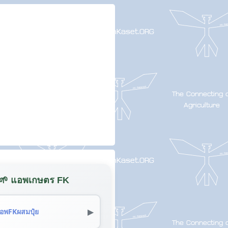
🌱 แอพเกษตร FK
▶
อพFKผสมปุ๋ย