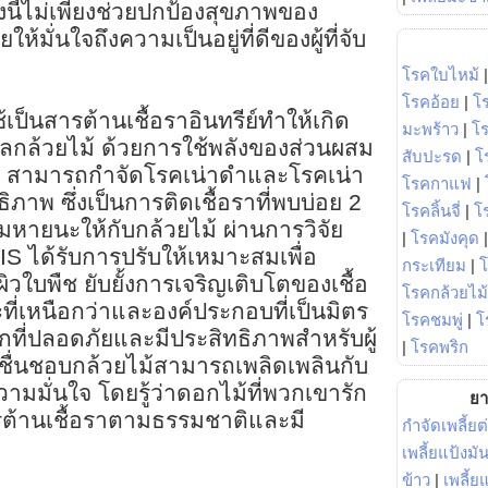
ิ่งนี้ไม่เพียงช่วยปกป้องสุขภาพของ
ยให้มั่นใจถึงความเป็นอยู่ที่ดีของผู้ที่จับ
โรคใบไหม้
โรคอ้อย
|
โ
ป็นสารต้านเชื้อราอินทรีย์ทำให้เกิด
มะพร้าว
|
โ
ลกล้วยไม้ ด้วยการใช้พลังของส่วนผสม
สับปะรด
|
โ
S สามารถกำจัดโรคเน่าดำและโรคเน่า
โรคกาแฟ
|
ิภาพ ซึ่งเป็นการติดเชื้อราที่พบบ่อย 2
โรคลิ้นจี่
|
โร
หายนะให้กับกล้วยไม้ ผ่านการวิจัย
|
โรคมังคุด
IS ได้รับการปรับให้เหมาะสมเพื่อ
กระเทียม
|
วใบพืช ยับยั้งการเจริญเติบโตของเชื้อ
โรคกล้วยไม้
ที่เหนือกว่าและองค์ประกอบที่เป็นมิตร
โรคชมพู่
|
โ
ือกที่ปลอดภัยและมีประสิทธิภาพสำหรับผู้
|
โรคพริก
้ที่ชื่นชอบกล้วยไม้สามารถเพลิดเพลินกับ
มมั่นใจ โดยรู้ว่าดอกไม้ที่พวกเขารัก
ยา
ต้านเชื้อราตามธรรมชาติและมี
กำจัดเพลี้ยต
เพลี้ยแป้งม
ข้าว
|
เพลี้