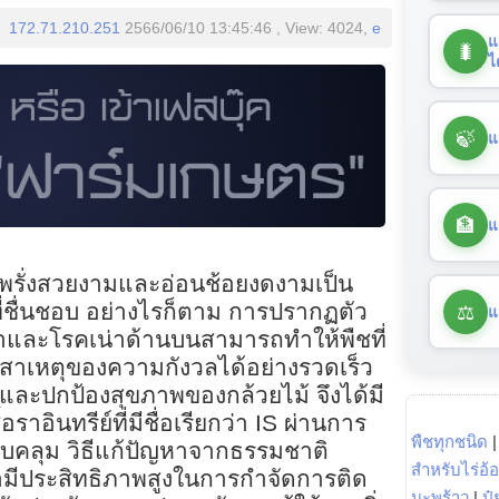
172.71.210.251
2566/06/10 13:45:46 , View: 4024,
e
แ
🐛
ไ
🍃
แ
🏦
แ
ะพรั่งสวยงามและอ่อนช้อยงดงามเป็น
⚖️
้ที่ชื่นชอบ อย่างไรก็ตาม การปรากฏตัว
แ
ดำและโรคเน่าด้านบนสามารถทำให้พืชที่
นสาเหตุของความกังวลได้อย่างรวดเร็ว
นี้และปกป้องสุขภาพของกล้วยไม้ จึงได้มี
าอินทรีย์ที่มีชื่อเรียกว่า IS ผ่านการ
พืชทุกชนิด
บคลุม วิธีแก้ปัญหาจากธรรมชาติ
สำหรับไร่อ้
วว่ามีประสิทธิภาพสูงในการกำจัดการติด
มะพร้าว
|
ปุ