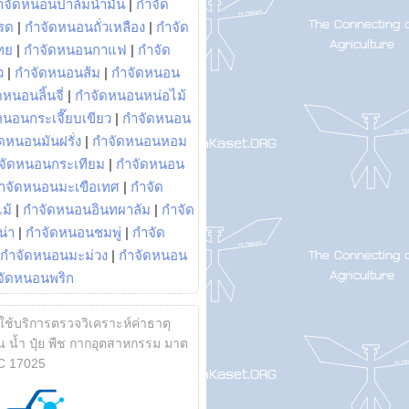
ำจัดหนอนปาล์มน้ำมัน
|
กำจัด
รด
|
กำจัดหนอนถั่วเหลือง
|
กำจัด
ทย
|
กำจัดหนอนกาแฟ
|
กำจัด
ว
|
กำจัดหนอนส้ม
|
กำจัดหนอน
หนอนลิ้นจี่
|
กำจัดหนอนหน่อไม้
หนอนกระเจี๊ยบเขียว
|
กำจัดหนอน
ดหนอนมันฝรั่ง
|
กำจัดหนอนหอม
จัดหนอนกระเทียม
|
กำจัดหนอน
ำจัดหนอนมะเขือเทศ
|
กำจัด
ม้
|
กำจัดหนอนอินทผาลัม
|
กำจัด
น่า
|
กำจัดหนอนชมพู่
|
กำจัด
กำจัดหนอนมะม่วง
|
กำจัดหนอน
จัดหนอนพริก
้ใช้บริการตรวจวิเคราะห์ค่าธาตุ
 น้ำ ปุ๋ย พืช กากอุตสาหกรรม มาต
C 17025