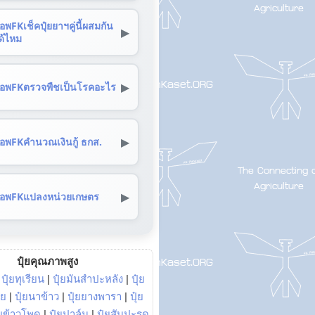
อพFKเช็คปุ๋ยยาฯคู่นี้ผสมกัน
▶
ด้ไหม
▶
อพFKตรวจพืชเป็นโรคอะไร
▶
อพFKคำนวณเงินกู้ ธกส.
▶
อพFKแปลงหน่วยเกษตร
ปุ๋ยคุณภาพสูง
|
ปุ๋ยทุเรียน
|
ปุ๋ยมันสำปะหลัง
|
ปุ๋ย
อย
|
ปุ๋ยนาข้าว
|
ปุ๋ยยางพารา
|
ปุ๋ย
๋ยข้าวโพด
|
ปุ๋ยปาล์ม
|
ปุ๋ยสับปะรด