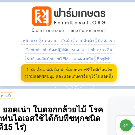
หน้าแรก
บทความ
สินค้า
ตามสินค้า
ติดต่อเรา
Central Lab ห้องปฏิบัติการกลาง
iLab ตรวจดิน
รับจ้างผลิตปุ๋ยยาฯOEM
แอพผสมปุ๋ย
English
📱 ติดตั้งแอพมือถือ ฟาร์มเกษตร ฟรี!ไม่มีเงื่อนไข
(รวมแอพผสมปุ๋ย และแอพเกษตรอื่นๆไว้ในแอพนี้)
้อหาเสีย
 ยอดเน่า ในดอกกล้วยไม้ โรค
ฉีดพ่นไอเอสใช้ได้กับพืชทุกชนิด
🌱
แ
้15 ไร่)