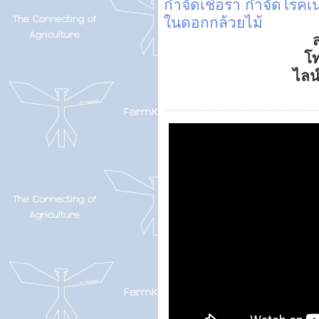
กำจัดเชื้อรา
กำจัดโรคเน
ในดอกกล้วยไม้
ส
โ
ไลน