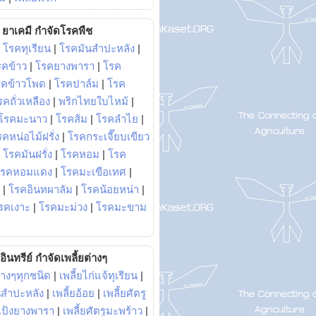
ยาเคมี กำจัดโรคพืช
|
โรคทุเรียน
|
โรคมันสำปะหลัง
|
รคข้าว
|
โรคยางพารา
|
โรค
รคข้าวโพด
|
โรคปาล์ม
|
โรค
รคถั่วเหลือง
|
พริกไทยใบไหม้
|
โรคมะนาว
|
โรคส้ม
|
โรคลำไย
|
คหน่อไม้ฝรั่ง
|
โรคกระเจี๊ยบเขียว
|
โรคมันฝรั่ง
|
โรคหอม
|
โรค
โรคหอมแดง
|
โรคมะเขือเทศ
|
|
โรคอินทผาลัม
|
โรคน้อยหน่า
|
รคเงาะ
|
โรคมะม่วง
|
โรคมะขาม
อินทรีย์ กำจัดเพลี้ยต่างๆ
่างๆทุกชนิด
|
เพลี้ยไก่แจ้ทุเรียน
|
ันสำปะหลัง
|
เพลี้ยอ้อย
|
เพลี้ยศัตรู
ยแป้งยางพารา
|
เพลี้ยศัตรูมะพร้าว
|