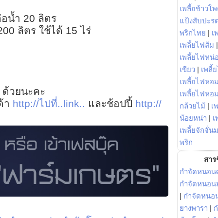
เพลี้ยข้าวโ
่อน้ำ 20 ลิตร
แป้งสับปะร
0 ลิตร ใช้ได้ 15 ไร่
พริกไทย
|
เ
เพลี้ยไฟส้ม
เพลี้ยไฟหน่อ
เขียว
|
เพลี้
เพลี้ยไฟหอม
 ด้วยนะคะ
เพลี้ยไฟหอ
ด้า
http://ไปที่..link..
และช้อปปี้
http://
กล้วยไม้
|
เพ
น้อยหน่า
|
เ
เพลี้ยจักจั่น
พริก
สารช
กำจัดหนอนศ
กำจัดหนอนม
|
กำจัดหนอ
ยางพารา
|
ก