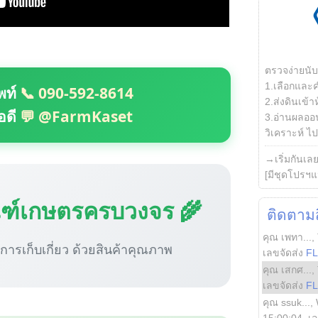
ตรวจง่ายนั
1.เลือกและ
พท์
📞 090-592-8614
2.ส่งดินเข้า
อดี
💬 @FarmKaset
3.อ่านผลออน
วิเคราะห์ ไปต
→เริ่มกันเล
[มีชุดโปรฯแ
ณฑ์เกษตรครบวงจร 🌾
ติดตามสิ
คุณ เพทา...
,
ู่การเก็บเกี่ยว ด้วยสินค้าคุณภาพ
เลขจัดส่ง
F
คุณ เสกศ...
,
เลขจัดส่ง
F
คุณ ssuk...
,
15:00:04
, เ