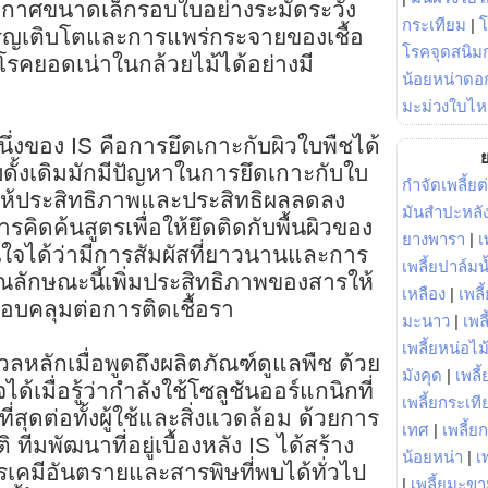
าศขนาดเล็กรอบใบอย่างระมัดระวัง
กระเทียม
|
ริญเติบโตและการแพร่กระจายของเชื้อ
โรคจุดสนิมก
รคยอดเน่าในกล้วยไม้ได้อย่างมี
น้อยหน่าดอก
มะม่วงใบไห
่งของ IS คือการยึดเกาะกับผิวใบพืชได้
ย
บดั้งเดิมมักมีปัญหาในการยึดเกาะกับใบ
กำจัดเพลี้ยต
ให้ประสิทธิภาพและประสิทธิผลลดลง
มันสำปะหลั
รคิดค้นสูตรเพื่อให้ยึดติดกับพื้นผิวของ
ยางพารา
|
เ
่นใจได้ว่ามีการสัมผัสที่ยาวนานและการ
เพลี้ยปาล์มน
ณลักษณะนี้เพิ่มประสิทธิภาพของสารให้
เหลือง
|
เพลี
ครอบคลุมต่อการติดเชื้อรา
มะนาว
|
เพล
เพลี้ยหน่อไม้
ลหลักเมื่อพูดถึงผลิตภัณฑ์ดูแลพืช ด้วย
มังคุด
|
เพลี้
้เมื่อรู้ว่ากำลังใช้โซลูชันออร์แกนิกที่
เพลี้ยกระเที
ี่สุดต่อทั้งผู้ใช้และสิ่งแวดล้อม ด้วยการ
เทศ
|
เพลี้ย
ีมพัฒนาที่อยู่เบื้องหลัง IS ได้สร้าง
น้อยหน่า
|
เ
เคมีอันตรายและสารพิษที่พบได้ทั่วไป
|
เพลี้ยมะข