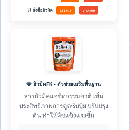
🛒 สั่งซื้อฮิวมิค:
Lazada
Shopee
💎 ฮิวมิคFK - ตัวช่วยเสริมพื้นฐาน
สารฮิวมิคแอซิดธรรมชาติ เพิ่ม
ประสิทธิภาพการดูดซับปุ๋ย ปรับปรุง
ดิน ทำให้พืชแข็งแรงขึ้น