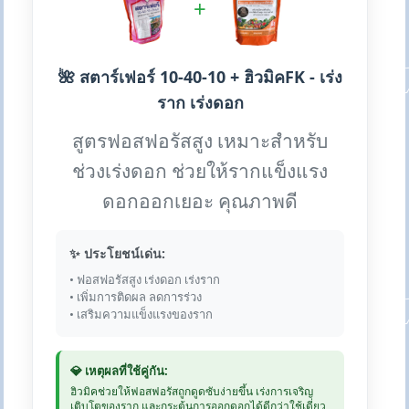
+
🌺 สตาร์เฟอร์ 10-40-10 + ฮิวมิคFK - เร่ง
ราก เร่งดอก
สูตรฟอสฟอรัสสูง เหมาะสำหรับ
ช่วงเร่งดอก ช่วยให้รากแข็งแรง
ดอกออกเยอะ คุณภาพดี
✨ ประโยชน์เด่น:
• ฟอสฟอรัสสูง เร่งดอก เร่งราก
• เพิ่มการติดผล ลดการร่วง
• เสริมความแข็งแรงของราก
💎 เหตุผลที่ใช้คู่กัน:
ฮิวมิคช่วยให้ฟอสฟอรัสถูกดูดซับง่ายขึ้น เร่งการเจริญ
เติบโตของราก และกระตุ้นการออกดอกได้ดีกว่าใช้เดี่ยว