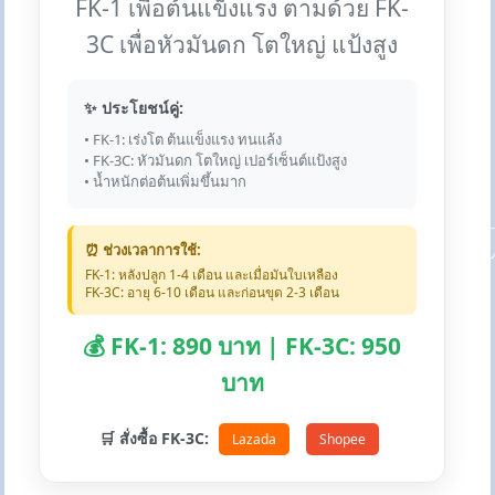
FK-1 เพื่อต้นแข็งแรง ตามด้วย FK-
3C เพื่อหัวมันดก โตใหญ่ แป้งสูง
✨ ประโยชน์คู่:
• FK-1: เร่งโต ต้นแข็งแรง ทนแล้ง
• FK-3C: หัวมันดก โตใหญ่ เปอร์เซ็นต์แป้งสูง
• น้ำหนักต่อต้นเพิ่มขึ้นมาก
⏰ ช่วงเวลาการใช้:
FK-1: หลังปลูก 1-4 เดือน และเมื่อมันใบเหลือง
FK-3C: อายุ 6-10 เดือน และก่อนขุด 2-3 เดือน
💰 FK-1: 890 บาท | FK-3C: 950
บาท
🛒 สั่งซื้อ FK-3C:
Lazada
Shopee