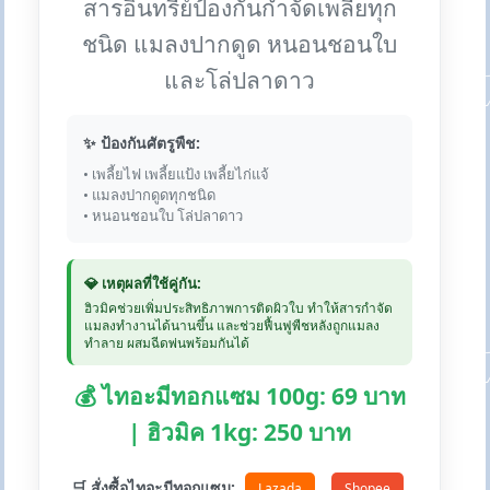
สารอินทรีย์ป้องกันกำจัดเพลี้ยทุก
ชนิด แมลงปากดูด หนอนชอนใบ
และโล่ปลาดาว
✨ ป้องกันศัตรูพืช:
• เพลี้ยไฟ เพลี้ยแป้ง เพลี้ยไก่แจ้
• แมลงปากดูดทุกชนิด
• หนอนชอนใบ โล่ปลาดาว
💎 เหตุผลที่ใช้คู่กัน:
ฮิวมิคช่วยเพิ่มประสิทธิภาพการติดผิวใบ ทำให้สารกำจัด
แมลงทำงานได้นานขึ้น และช่วยฟื้นฟูพืชหลังถูกแมลง
ทำลาย ผสมฉีดพ่นพร้อมกันได้
💰 ไทอะมีทอกแซม 100g: 69 บาท
| ฮิวมิค 1kg: 250 บาท
🛒 สั่งซื้อไทอะมีทอกแซม:
Lazada
Shopee