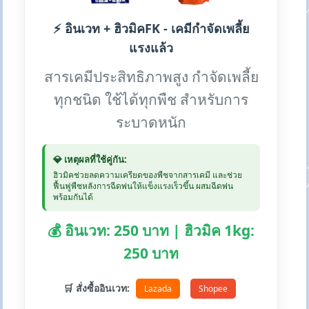
⚡ อินเวท + ฮิวมิคFK - เคมีกำจัดเพลี้ย
แรงแล้ว
สารเคมีประสิทธิภาพสูง กำจัดเพลี้ย
ทุกชนิด ใช้ได้ทุกพืช สำหรับการ
ระบาดหนัก
💎 เหตุผลที่ใช้คู่กัน:
ฮิวมิคช่วยลดความเครียดของพืชจากสารเคมี และช่วย
ฟื้นฟูพืชหลังการฉีดพ่นให้แข็งแรงเร็วขึ้น ผสมฉีดพ่น
พร้อมกันได้
💰 อินเวท: 250 บาท | ฮิวมิค 1kg:
250 บาท
🛒 สั่งซื้ออินเวท:
Lazada
Shopee