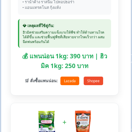
• ราน้ำค้าง ราสนิม ไปทอปธอร่า
• แอนแทรคโนส กุ้งแห้ง
💎 เหตุผลที่ใช้คู่กัน:
ฮิวมิคช่วยเสริมความแข็งแรงให้พืช ทำให้ต้านทานโรค
ได้ดีขึ้น และช่วยฟื้นฟูพืชที่เสียหายจากโรคเร็วกว่า ผสม
ฉีดพ่นพร้อมกันได้
💰 แพนน่อน 1kg: 390 บาท | ฮิว
มิค 1kg: 250 บาท
🛒 สั่งซื้อแพนน่อน:
Lazada
Shopee
+