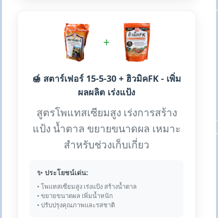
+
🍯 สตาร์เฟอร์ 15-5-30 + ฮิวมิคFK - เพิ่ม
ผลผลิต เร่งแป้ง
สูตรโพแทสเซียมสูง เร่งการสร้าง
แป้ง น้ำตาล ขยายขนาดผล เหมาะ
สำหรับช่วงเก็บเกี่ยว
✨ ประโยชน์เด่น:
• โพแทสเซียมสูง เร่งแป้ง สร้างน้ำตาล
• ขยายขนาดผล เพิ่มน้ำหนัก
• ปรับปรุงคุณภาพและรสชาติ