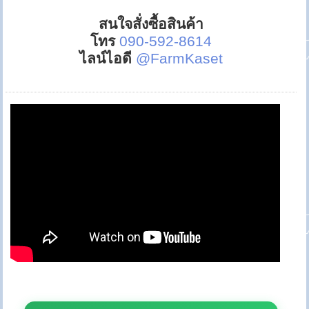
สนใจสั่งซื้อสินค้า
โทร
090-592-8614
ไลน์ไอดี
@FarmKaset