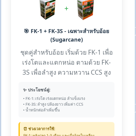
+
🎯 FK-1 + FK-3S - เฉพาะสำหรับอ้อย
(Sugarcane)
ชุดคู่สำหรับอ้อย เริ่มด้วย FK-1 เพื่อ
เร่งโตและแตกหน่อ ตามด้วย FK-
3S เพื่อลำสูง ความหวาน CCS สูง
✨ ประโยชน์คู่:
• FK-1: เร่งโต เร่งแตกหน่อ ลำแข็งแรง
• FK-3S: ลำสูง ปล้องยาว เพิ่มค่า CCS
• น้ำหนักต่อลำเพิ่มขึ้น
⏰ ช่วงเวลาการใช้:
FK-1: หลังปลูก 1-3 เดือน และเมื่ออ้อยใบเหลือง