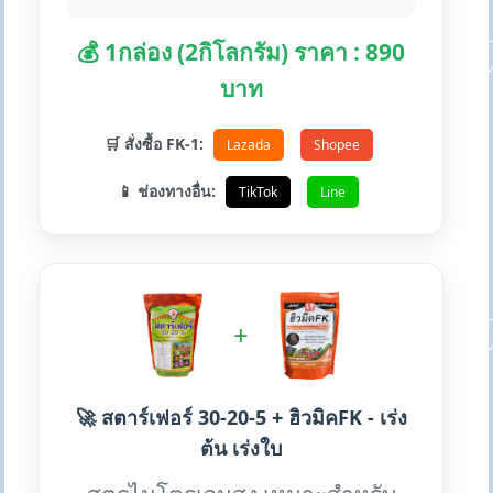
💰 1กล่อง (2กิโลกรัม) ราคา : 890
บาท
🛒 สั่งซื้อ FK-1:
Lazada
Shopee
📱 ช่องทางอื่น:
TikTok
Line
+
🚀 สตาร์เฟอร์ 30-20-5 + ฮิวมิคFK - เร่ง
ต้น เร่งใบ