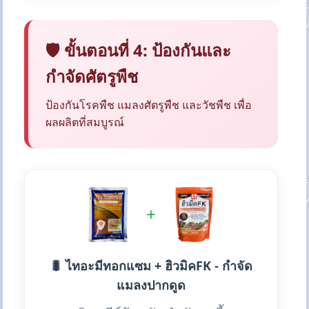
🛡️ ขั้นตอนที่ 4: ป้องกันและ
กำจัดศัตรูพืช
ป้องกันโรคพืช แมลงศัตรูพืช และวัชพืช เพื่อ
ผลผลิตที่สมบูรณ์
+
🐛 ไทอะมีทอกแซม + ฮิวมิคFK - กำจัด
แมลงปากดูด