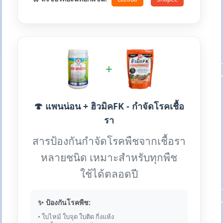
+
🍄 แพนน่อน + ฮิวมิคFK - กำจัดโรคเชื้อ
รา
สารป้องกันกำจัดโรคพืชจากเชื้อรา
หลายชนิด เหมาะสำหรับทุกพืช
ใช้ได้ตลอดปี
✨ ป้องกันโรคพืช:
• ใบไหม้ ใบจุด ใบติด กิ่งแห้ง