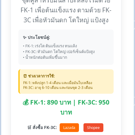
ชุดคู่สำหรับมันสำปะหลัง เริ่มด้วย
FK-1 เพื่อต้นแข็งแรง ตามด้วย FK-
3C เพื่อหัวมันดก โตใหญ่ แป้งสูง
✨ ประโยชน์คู่:
• FK-1: เร่งโต ต้นแข็งแรง ทนแล้ง
• FK-3C: หัวมันดก โตใหญ่ เปอร์เซ็นต์แป้งสูง
• น้ำหนักต่อต้นเพิ่มขึ้นมาก
⏰ ช่วงเวลาการใช้:
FK-1: หลังปลูก 1-4 เดือน และเมื่อมันใบเหลือง
FK-3C: อายุ 6-10 เดือน และก่อนขุด 2-3 เดือน
💰 FK-1: 890 บาท | FK-3C: 950
บาท
🛒 สั่งซื้อ FK-3C:
Lazada
Shopee