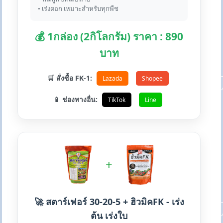
• เร่งดอก เหมาะสำหรับทุกพืช
💰 1กล่อง (2กิโลกรัม) ราคา : 890
บาท
🛒 สั่งซื้อ FK-1:
Lazada
Shopee
📱 ช่องทางอื่น:
TikTok
Line
+
🚀 สตาร์เฟอร์ 30-20-5 + ฮิวมิคFK - เร่ง
ต้น เร่งใบ