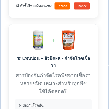
🛒 สั่งซื้อไทอะมีทอกแซม:
Lazada
Shopee
+
🍄 แพนน่อน + ฮิวมิคFK - กำจัดโรคเชื้อ
รา
สารป้องกันกำจัดโรคพืชจากเชื้อรา
หลายชนิด เหมาะสำหรับทุกพืช
ใช้ได้ตลอดปี
✨ ป้องกันโรคพืช: