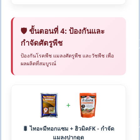
🛡️ ขั้นตอนที่ 4: ป้องกันและ
กำจัดศัตรูพืช
ป้องกันโรคพืช แมลงศัตรูพืช และวัชพืช เพื่อ
ผลผลิตที่สมบูรณ์
+
🐛 ไทอะมีทอกแซม + ฮิวมิคFK - กำจัด
แมลงปากดูด