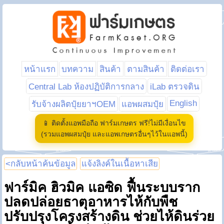
หน้าแรก
บทความ
สินค้า
ตามสินค้า
ติดต่อเรา
Central Lab ห้องปฏิบัติการกลาง
iLab ตรวจดิน
English
รับจ้างผลิตปุ๋ยยาฯOEM
แอพผสมปุ๋ย
📱 ติดตั้งแอพมือถือ ฟาร์มเกษตร ฟรี!ไม่มีเงื่อนไข
(รวมแอพผสมปุ๋ย และแอพเกษตรอื่นๆไว้ในแอพนี้)
<กลับหน้าค้นข้อมูล
แจ้งลิงค์ในเนื้อหาเสีย
ฟาร์มิค ฮิวมิค แอซิด ฟื้นระบบราก
ปลดปล่อยธาตุอาหารไห้กับพืช
ปรับปรุงโครงสร้างดิน ช่วยไห้ดินร่วย