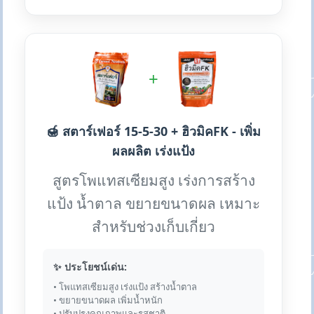
+
🍯 สตาร์เฟอร์ 15-5-30 + ฮิวมิคFK - เพิ่ม
ผลผลิต เร่งแป้ง
สูตรโพแทสเซียมสูง เร่งการสร้าง
แป้ง น้ำตาล ขยายขนาดผล เหมาะ
สำหรับช่วงเก็บเกี่ยว
✨ ประโยชน์เด่น:
• โพแทสเซียมสูง เร่งแป้ง สร้างน้ำตาล
• ขยายขนาดผล เพิ่มน้ำหนัก
• ปรับปรุงคุณภาพและรสชาติ