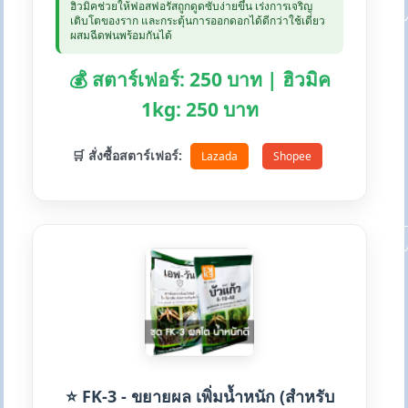
ฮิวมิคช่วยให้ฟอสฟอรัสถูกดูดซับง่ายขึ้น เร่งการเจริญ
เติบโตของราก และกระตุ้นการออกดอกได้ดีกว่าใช้เดี่ยว
ผสมฉีดพ่นพร้อมกันได้
💰 สตาร์เฟอร์: 250 บาท | ฮิวมิค
1kg: 250 บาท
🛒 สั่งซื้อสตาร์เฟอร์:
Lazada
Shopee
⭐ FK-3 - ขยายผล เพิ่มน้ำหนัก (สำหรับ