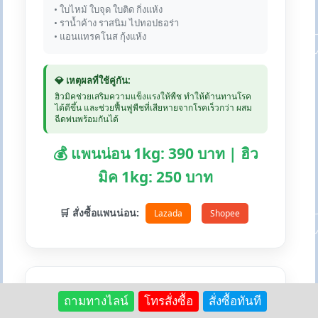
• ใบไหม้ ใบจุด ใบติด กิ่งแห้ง
• ราน้ำค้าง ราสนิม ไปทอปธอร่า
• แอนแทรคโนส กุ้งแห้ง
💎 เหตุผลที่ใช้คู่กัน:
ฮิวมิคช่วยเสริมความแข็งแรงให้พืช ทำให้ต้านทานโรค
ได้ดีขึ้น และช่วยฟื้นฟูพืชที่เสียหายจากโรคเร็วกว่า ผสม
ฉีดพ่นพร้อมกันได้
💰 แพนน่อน 1kg: 390 บาท | ฮิว
มิค 1kg: 250 บาท
🛒 สั่งซื้อแพนน่อน:
Lazada
Shopee
ถามทางไลน์
โทรสั่งซื้อ
สั่งซื้อทันที
+