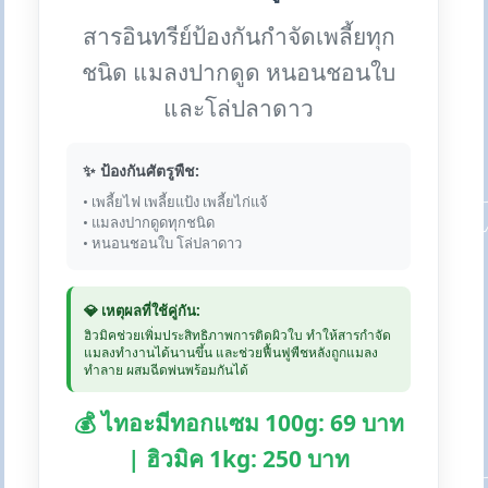
สารอินทรีย์ป้องกันกำจัดเพลี้ยทุก
ชนิด แมลงปากดูด หนอนชอนใบ
และโล่ปลาดาว
✨ ป้องกันศัตรูพืช:
• เพลี้ยไฟ เพลี้ยแป้ง เพลี้ยไก่แจ้
• แมลงปากดูดทุกชนิด
• หนอนชอนใบ โล่ปลาดาว
💎 เหตุผลที่ใช้คู่กัน:
ฮิวมิคช่วยเพิ่มประสิทธิภาพการติดผิวใบ ทำให้สารกำจัด
แมลงทำงานได้นานขึ้น และช่วยฟื้นฟูพืชหลังถูกแมลง
ทำลาย ผสมฉีดพ่นพร้อมกันได้
💰 ไทอะมีทอกแซม 100g: 69 บาท
| ฮิวมิค 1kg: 250 บาท