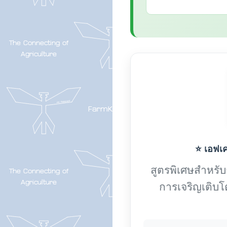
⭐ เอฟเค-
สูตรพิเศษสำหรับกา
การเจริญเติบโ