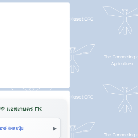
🌱 แอพเกษตร FK
▶
อพFKผสมปุ๋ย