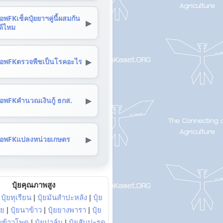
อพFKเช็คปุ๋ยยาฯคู่นี้ผสมกัน
▶
ด้ไหม
▶
อพFKตรวจพืชเป็นโรคอะไร
▶
อพFKคำนวณเงินกู้ ธกส.
▶
อพFKแปลงหน่วยเกษตร
ปุ๋ยคุณภาพสูง
|
ปุ๋ยทุเรียน
|
ปุ๋ยมันสำปะหลัง
|
ปุ๋ย
อย
|
ปุ๋ยนาข้าว
|
ปุ๋ยยางพารา
|
ปุ๋ย
๋ยข้าวโพด
|
ปุ๋ยปาล์ม
|
ปุ๋ยสับปะรด