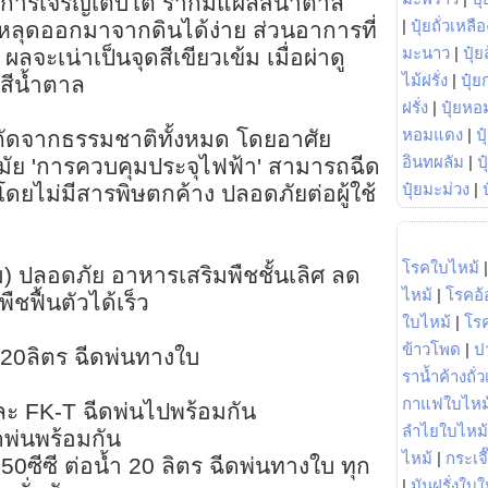
การเจริญเติบโต รากมีแผลสีน้ำตาล
|
ปุ๋ยถั่วเหลือ
ะหลุดออกมาจากดินได้ง่าย ส่วนอาการที่
มะนาว
|
ปุ๋ย
ลจะเน่าเป็นจุดสีเขียวเข้ม เมื่อผ่าดู
ไม้ฝรั่ง
|
ปุ๋ย
นสีน้ำตาล
ฝรั่ง
|
ปุ๋ยหอ
หอมแดง
|
ป
สกัดจากธรรมชาติทั้งหมด โดยอาศัย
อินทผลัม
|
ป
สมัย 'การควบคุมประจุไฟฟ้า' สามารถฉีด
ปุ๋ยมะม่วง
|
 โดยไม่มีสารพิษตกค้าง ปลอดภัยต่อผู้ใช้
โรคใบไหม้
) ปลอดภัย อาหารเสริมพืชชั้นเลิศ ลด
ไหม้
|
โรคอ้
พืชฟื้นตัวได้เร็ว
ใบไหม้
|
โร
ข้าวโพด
|
ป
ำ 20ลิตร ฉีดพ่นทางใบ
ราน้ำค้างถั่
กาแฟใบไหม
ะ FK-T ฉีดพ่นไปพร้อมกัน
ลำไยใบไหม้
พ่นพร้อมกัน
ไหม้
|
กระเจ
0ซีซี ต่อน้ำ 20 ลิตร ฉีดพ่นทางใบ ทุก
|
มันฝรั่งใบใ