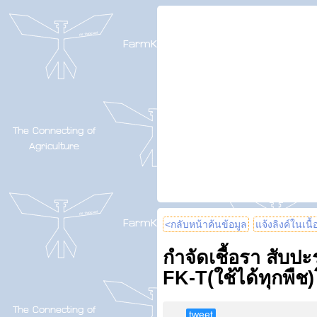
<กลับหน้าค้นข้อมูล
แจ้งลิงค์ในเนื
กำจัดเชื้อรา สับ
FK-T(ใช้ได้ทุกพื
tweet