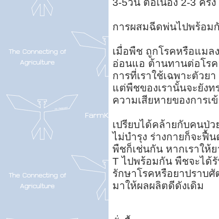
3-5วัน ต่อเนื่อง 2-3 ครั้
การผสมฉีดพ่นไปพร้อมกั
เมื่อพืช ถูกโรคหรือแมล
อ่อนแอ ต้านทานต่อโรคแ
การที่เราใช้เฉพาะตัวย
แต่พืชของเรานั้นจะยังทร
ความเสียหายของการเข
เปรียบได้คล้ายกับคนป่
ไม่บำรุง ร่างกายก็จะฟื้
พืชก็เช่นกัน หากเราให
T ไปพร้อมกัน พืชจะได้ร
รักษาโรคหรือยาปราบศัตรู
มาให้ผลผลิตดีดังเดิม