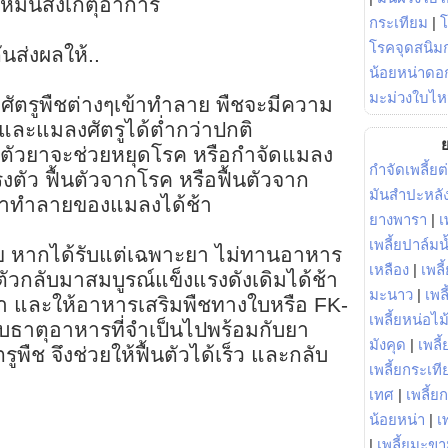
ง หมั่นสังเกตุอาการ
กระเทียม
|
โรคจุดสนิมก
นส่งผลให้..
น้อยหน่าดอก
มะม่วงใบไห
งศัตรูพืชต่างๆเข้าทำลาย พืชจะมีความ
ละแมลงศัตรูได้ต่ำกว่าปกติ
ย
า ตัวยาจะช่วยหยุดโรค หรือกำจัดแมลง
กำจัดเพลี้ยต
งตัว ฟื้นตัวจากโรค หรือฟื้นตัวจาก
มันสำปะหลั
้าทำลายของแมลงได้ช้า
ยางพารา
|
เ
เพลี้ยปาล์มน
วย หากได้รับแต่เฉพาะยา ไม่ทานอาหาร
เหลือง
|
เพลี
นตัวกลับมาสมบูรณ์แข็งแรงดังเดิมได้ช้า
มะนาว
|
เพล
้ยา และให้อาหารเสริมพืชทางใบหรือ FK-
เพลี้ยหน่อไม้
ับธาตุอาหารที่จำเป็นไปพร้อมกับยา
มังคุด
|
เพลี้
พืช จึงช่วยให้ฟื้นตัวได้เร็ว และกลับ
เพลี้ยกระเที
เทศ
|
เพลี้ย
น้อยหน่า
|
เ
|
เพลี้ยมะข