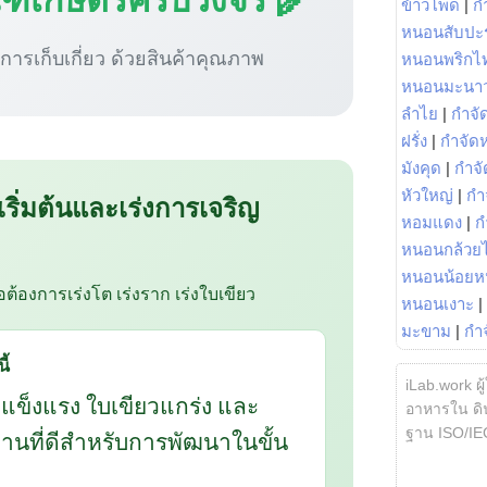
ข้าวโพด
|
ก
หนอนสับปะ
ู่การเก็บเกี่ยว ด้วยสินค้าคุณภาพ
หนอนพริกไ
หนอนมะนา
ลำไย
|
กำจัด
ฝรั่ง
|
กำจัด
มังคุด
|
กำจั
หัวใหญ่
|
กำ
 เริ่มต้นและเร่งการเจริญ
หอมแดง
|
ก
หนอนกล้วยไ
หนอนน้อยห
ือต้องการเร่งโต เร่งราก เร่งใบเขียว
หนอนเงาะ
|
มะขาม
|
กำ
ี้
iLab.work ผู
กแข็งแรง ใบเขียวแกร่ง และ
อาหารใน ดิน
ฐาน ISO/IE
นฐานที่ดีสำหรับการพัฒนาในขั้น