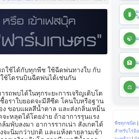
แ
🐛
ไ
🍃
แ
🏦
แ
ช้ได้กับทุกพืช ใช้ฉีดพ่นทางใบ กับ
ใช้โดรนบินฉีดพ่นได้เช่นกัน
⚖️
แ
มารถพบได้ในทุกระยะการเจริญเติบโต
ชื้อราใบยอดจะมีสีซีด โคนใบหรือฐาน
ือง ขอบแผลสีน้ำตาล และส่งกลิ่นเหม็น
อดจะหลุดได้โดยง่าย ถ้าอาการรุนแรง
พืชทุกชนิด
กล้มพับลงมา อาการรากเน่า สังเกตได้
สำหรับไร่อ้
างจะนิ่มกว่าปกติ และแห้งตายลามเข้า
มะพร้าว
|
ปุ