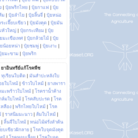
ง
|
ปุ๋ยพริกไทย
|
ปุ๋ยกาแฟ
|
ปุ๋ย
ส้ม
|
ปุ๋ยลำไย
|
ปุ๋ยลิ้นจี่
|
ปุ๋ยหน่อ
กระเจี๊ยบเขียว
|
ปุ๋ยมังคุด
|
ปุ๋ยมัน
มหัวใหญ่
|
ปุ๋ยกระเทียม
|
ปุ๋ย
ุ๋ยมะเขือเทศ
|
ปุ๋ยกล้วยไม้
|
ปุ๋ย
ุ๋ยน้อยหน่า
|
ปุ๋ยชมพู่
|
ปุ๋ยเงาะ
|
ปุ๋ยมะขาม
|
ปุ๋ยพริก
ยาอินทรีย์แก้โรคพืช
|
ทุเรียนใบติด
|
มันสำปะหลังใบ
อยใบไหม้
|
ข้าวใบไหม้
|
ยางพารา
คมะพร้าวใบไหม้
|
โรคราน้ำค้าง
าล์มใบไหม้
|
โรคสับปะรด
|
โรค
วเหลือง
|
พริกไทยใบไหม้
|
โรค
้
|
ราสนิมมะนาว
|
ส้มใบไหม้
|
|
ลิ้นจี่ใบไหม้
|
หน่อไม้ฝรั่งลำต้น
ี๊ยบเขียวฝักลาย
|
โรคใบจุดมังคุด
หม้
|
โรคหอมเลื้อย
|
โรคใบจุด