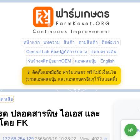
หน้าแรก
บทความ
สินค้า
ตามสินค้า
ติดต่อเรา
Central Lab ห้องปฏิบัติการกลาง
iLab ตรวจดิน
รับจ้างผลิตปุ๋ยยาฯOEM
แอพผสมปุ๋ย
English
📱 ติดตั้งแอพมือถือ ฟาร์มเกษตร ฟรี!ไม่มีเงื่อนไข
(รวมแอพผสมปุ๋ย และแอพเกษตรอื่นๆไว้ในแอพนี้)
้อหาเสีย
ปะรด ปลอดสารพิษ ไอเอส และ
ช)โดย FK
🌱
แ
172.68.254.129
2565/09/19 10:38:22 , View: 4022,
e