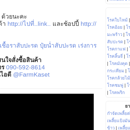
 ด้วยนะคะ
โรคใบไหม้
ด้า
http://ไปที่..link..
และช้อปปี้
http://
โรคอ้อย
|
โ
มะพร้าว
|
โ
สับปะรด
|
โ
เชื้อราสับปะรด
ปุ๋ยน่ำสับปะรด
เร่งการ
โรคกาแฟ
|
โรคลิ้นจี่
|
โร
นใจสั่งซื้อสินค้า
|
โรคมังคุด
ทร
090-592-8614
กระเทียม
|
์ไอดี
@FarmKaset
โรคกล้วยไม้
โรคชมพู่
|
โ
|
โรคพริก
ยา
กำจัดเพลี้ยต
เพลี้ยแป้งม
ข้าว
|
เพลี้