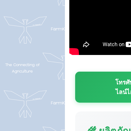
โทรศั
ไลน์ไ
🌾 ผลิตภั