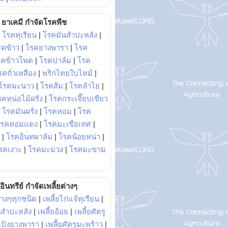
ยาเคมี กำจัดโรคพืช
|
โรคทุเรียน
|
โรคมันสำปะหลัง
|
รคข้าว
|
โรคยางพารา
|
โรค
รคข้าวโพด
|
โรคปาล์ม
|
โรค
รคถั่วเหลือง
|
พริกไทยใบไหม้
|
โรคมะนาว
|
โรคส้ม
|
โรคลำไย
|
คหน่อไม้ฝรั่ง
|
โรคกระเจี๊ยบเขียว
|
โรคมันฝรั่ง
|
โรคหอม
|
โรค
โรคหอมแดง
|
โรคมะเขือเทศ
|
|
โรคอินทผาลัม
|
โรคน้อยหน่า
|
รคเงาะ
|
โรคมะม่วง
|
โรคมะขาม
อินทรีย์ กำจัดเพลี้ยต่างๆ
่างๆทุกชนิด
|
เพลี้ยไก่แจ้ทุเรียน
|
ันสำปะหลัง
|
เพลี้ยอ้อย
|
เพลี้ยศัตรู
ยแป้งยางพารา
|
เพลี้ยศัตรูมะพร้าว
|