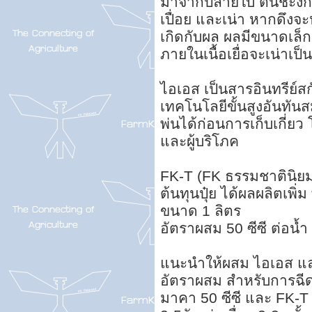
มาจากปลายใบ ต้นชะงัก
เปื่อย และเน่า หากดึงจ
เกิดกับผล ผลมีขนาดเล็ก ผ
ภายในเนื้อเยื่อจะเน่าเป็
ไอเอส เป็นสารอินทรีย์
เทคโนโลยีขั้นสูงอันทัน
พ่นได้ก่อนการเก็บเกี่ยว
และผู้บริโภค
FK-T (FK ธรรมชาตินิยม
ต้นทุนปุ๋ย ได้ผลผลิตเพิ่ม 
ขนาด 1 ลิตร
อัตราผสม 50 ซีซี ต่อน้
แนะนำให้ผสม ไอเอส แล
อัตราผสม สำหรับการฉีด
มาคา 50 ซีซี และ FK-T 5