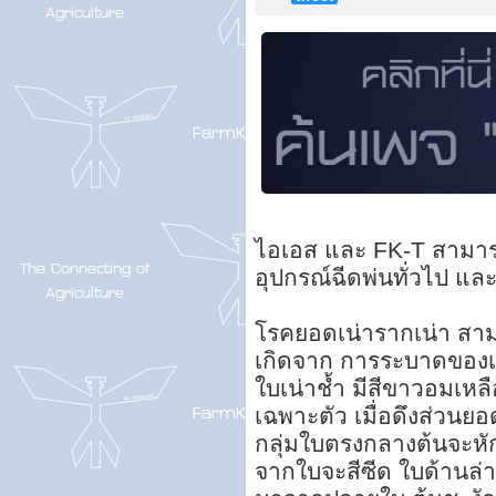
ไอเอส และ FK-T สามารถใ
อุปกรณ์ฉีดพ่นทั่วไป และ
โรคยอดเน่ารากเน่า สา
เกิดจาก การระบาดของเ
ใบเน่าช้ำ มีสีขาวอมเหล
เฉพาะตัว เมื่อดึงส่วนย
กลุ่มใบตรงกลางต้นจะหั
จากใบจะสีซีด ใบด้านล่