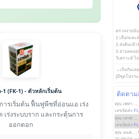
ตรวจง่ายนั
1.เลือกและ
2.ส่งดินเข้า
3.อ่านผลออน
วิเคราะห์ ไปต
→เริ่มกันเล
[มีชุดโปรฯแ
1 (FK-1) - ตัวหลักเริ่มต้น
ติดตามสิ
รเริ่มต้น ฟื้นฟูพืชที่อ่อนแอ เร่ง
คุณ เพทา...
,
เลขจัดส่ง
F
ต เร่งระบบราก และกระตุ้นการ
คุณ เสกศ...
,
ออกดอก
เลขจัดส่ง
F
คุณ ssuk...
,
15:00:04
, เ