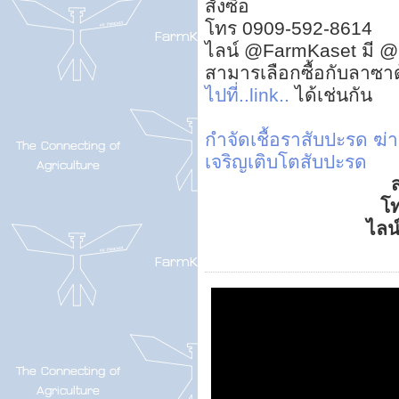
สั่งซื้อ
โทร 0909-592-8614
ไลน์ @FarmKaset มี @
สามารเลือกซื้อกับลาซา
ไปที่..link..
ได้เช่นกัน
กำจัดเชื้อราสับปะรด
ฆ่า
เจริญเติบโตสับปะรด
ส
โ
ไลน