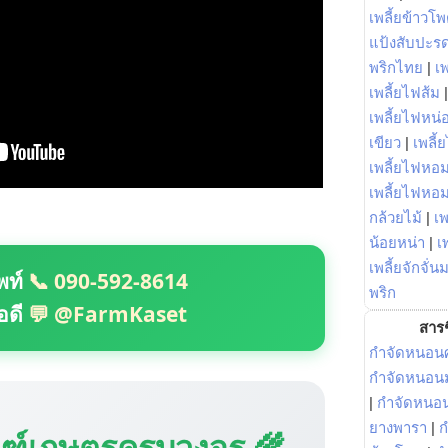
เพลี้ยข้าวโ
แป้งสับปะร
พริกไทย
|
เ
เพลี้ยไฟส้ม
เพลี้ยไฟหน่อ
เขียว
|
เพลี้
เพลี้ยไฟหอม
เพลี้ยไฟหอ
กล้วยไม้
|
เพ
น้อยหน่า
|
เ
เพลี้ยจักจั่น
พท์
📞 090-592-8614
พริก
อดี
💬 @FarmKaset
สารช
กำจัดหนอนศ
กำจัดหนอนม
|
กำจัดหนอ
ยางพารา
|
ก
ณฑ์เกษตรครบวงจร 🌾