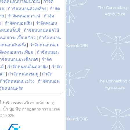
ำจัดหนอนปาล์มน้ำมัน
|
กำจัด
รด
|
กำจัดหนอนถั่วเหลือง
|
กำจัด
ทย
|
กำจัดหนอนกาแฟ
|
กำจัด
ว
|
กำจัดหนอนส้ม
|
กำจัดหนอน
หนอนลิ้นจี่
|
กำจัดหนอนหน่อไม้
หนอนกระเจี๊ยบเขียว
|
กำจัดหนอน
ดหนอนมันฝรั่ง
|
กำจัดหนอนหอม
จัดหนอนกระเทียม
|
กำจัดหนอน
ำจัดหนอนมะเขือเทศ
|
กำจัด
ม้
|
กำจัดหนอนอินทผาลัม
|
กำจัด
น่า
|
กำจัดหนอนชมพู่
|
กำจัด
กำจัดหนอนมะม่วง
|
กำจัดหนอน
จัดหนอนพริก
้ใช้บริการตรวจวิเคราะห์ค่าธาตุ
 น้ำ ปุ๋ย พืช กากอุตสาหกรรม มาต
C 17025