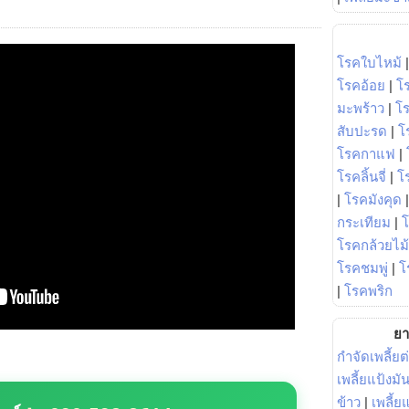
โรคใบไหม้
โรคอ้อย
|
โ
มะพร้าว
|
โ
สับปะรด
|
โ
โรคกาแฟ
|
โรคลิ้นจี่
|
โร
|
โรคมังคุด
กระเทียม
|
โรคกล้วยไม้
โรคชมพู่
|
โ
|
โรคพริก
ยา
กำจัดเพลี้ยต
เพลี้ยแป้งม
ข้าว
|
เพลี้