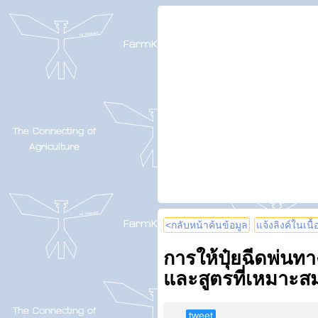
<กลับหน้าค้นข้อมูล
แจ้งลิงค์ในเนื
การให้ปุ๋ยฉีดพ่นท
และสูตรที่เหมาะส
tweet