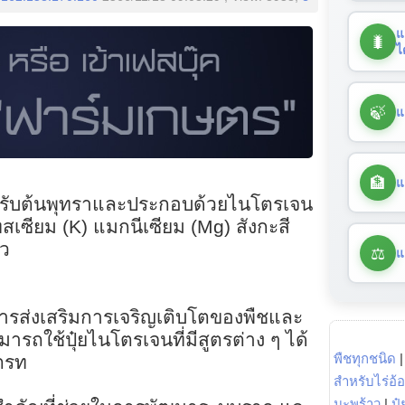
แ
🐛
ไ
🍃
แ
🏦
แ
สำหรับต้นพุทราและประกอบด้วยไนโตรเจน
เซียม (K) แมกนีเซียม (Mg) สังกะสี
ิว
⚖️
แ
ารส่งเสริมการเจริญเติบโตของพืชและ
ถใช้ปุ๋ยไนโตรเจนที่มีสูตรต่าง ๆ ได้
พืชทุกชนิด
เตรท
สำหรับไร่อ้
มะพร้าว
|
ปุ