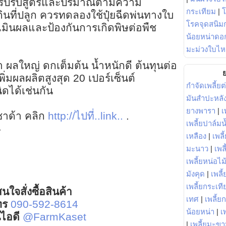
วรปรับสูตรและปริมาณตามความ
กระเทียม
|
ินที่ปลูก ควรทดลองใช้ปุ๋ยฉีดพ่นทางใบ
โรคจุดสนิมก
ระเมินผลและป้องกันการเกิดพิษต่อพืช
น้อยหน่าดอก
มะม่วงใบไห
รา ผลใหญ่ ดกเต็มต้น น้ำหนักดี ต้นทุนต่อ
ย
เพิ่มผลผลิตสูงสุด 20 เปอร์เซ็นต์
กำจัดเพลี้ยต
ิดได้เช่นกัน
มันสำปะหลั
ยางพารา
|
เ
ลาซาด้า คลิก
http://ไปที่..link..
.
เพลี้ยปาล์มน
4
เหลือง
|
เพลี
มะนาว
|
เพล
เพลี้ยหน่อไม้
มังคุด
|
เพลี้
เพลี้ยกระเที
นใจสั่งซื้อสินค้า
เทศ
|
เพลี้ย
ทร
090-592-8614
น้อยหน่า
|
เ
์ไอดี
@FarmKaset
|
เพลี้ยมะข