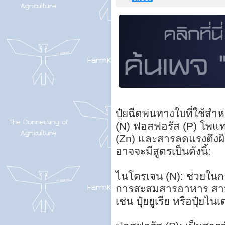
ปุ๋ยฉีดพ่นทางใบที่ใช้
(N) ฟอสฟอรัส (P) โพแทส
(Zn) และสารลดแรงตึงผ
อาจจะมีสูตรเป็นดังนี้:
ไนโตรเจน (N): ช่วยในก
การสะสมสารอาหาร สามาร
เช่น ปุ๋ยยูเรีย หรือปุ๋ยไน