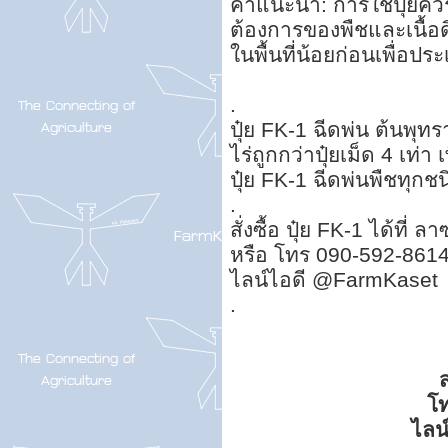
คำแนะนำ: การใช้ปุ๋ยค
ต้องการของพืชและเนื้อด
ในพื้นที่น้อยก่อนเพื่อป
.
ปุ๋ย FK-1 ฉีดพ่น ต้นพุท
ไร่ถูกกว่าปุ๋ยเม็ด 4 เท่า 
ปุ๋ย FK-1 ฉีดพ่นพืชทุกชน
.
สั่งซื้อ ปุ๋ย FK-1 ได้ที่ 
หรือ โทร 090-592-861
ไลน์ไอดี @FarmKaset
.
ส
โ
ไลน