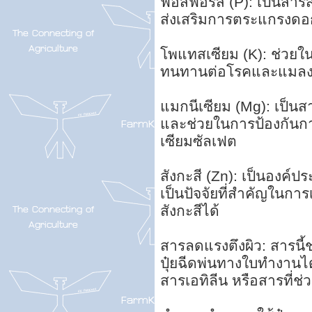
ฟอสฟอรัส (P): เป็นสา
ส่งเสริมการตระแกรงด
โพแทสเซียม (K): ช่วย
ทนทานต่อโรคและแมล
แมกนีเซียม (Mg): เป็น
และช่วยในการป้องกันการ
เซียมซัลเฟต
สังกะสี (Zn): เป็นองค
เป็นปัจจัยที่สำคัญในกา
สังกะสีได้
สารลดแรงตึงผิว: สารนี
ปุ๋ยฉีดพ่นทางใบทำงานได้
สารเอทิลีน หรือสารที่ช