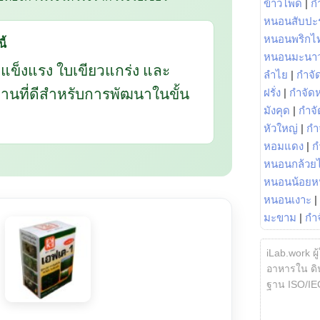
ข้าวโพด
|
ก
หนอนสับปะ
หนอนพริกไ
ี้
หนอนมะนา
กแข็งแรง ใบเขียวแกร่ง และ
ลำไย
|
กำจัด
นฐานที่ดีสำหรับการพัฒนาในขั้น
ฝรั่ง
|
กำจัด
มังคุด
|
กำจั
หัวใหญ่
|
กำ
หอมแดง
|
ก
หนอนกล้วยไ
หนอนน้อยห
หนอนเงาะ
|
มะขาม
|
กำ
iLab.work ผู
อาหารใน ดิน
ฐาน ISO/IE