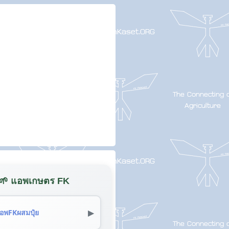
🌱 แอพเกษตร FK
▶
อพFKผสมปุ๋ย