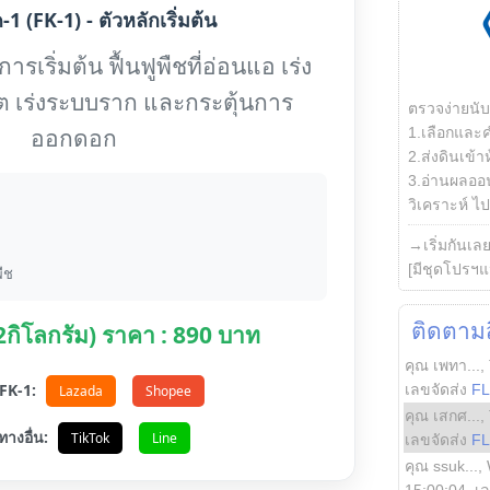
1 (FK-1) - ตัวหลักเริ่มต้น
รเริ่มต้น ฟื้นฟูพืชที่อ่อนแอ เร่ง
ต เร่งระบบราก และกระตุ้นการ
ตรวจง่ายนั
ออกดอก
1.เลือกและ
2.ส่งดินเข้า
3.อ่านผลออน
วิเคราะห์ ไปต
→เริ่มกันเล
[มีชุดโปรฯแ
ืช
ติดตามสิ
(2กิโลกรัม) ราคา : 890 บาท
คุณ เพทา...
,
อ FK-1:
เลขจัดส่ง
F
Lazada
Shopee
คุณ เสกศ...
,
ทางอื่น:
TikTok
Line
เลขจัดส่ง
F
คุณ ssuk...
,
15:00:04
, เ