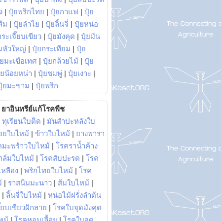
ง
|
ปุ๋ยพริกไทย
|
ปุ๋ยกาแฟ
|
ปุ๋ย
ส้ม
|
ปุ๋ยลำไย
|
ปุ๋ยลิ้นจี่
|
ปุ๋ยหน่อ
กระเจี๊ยบเขียว
|
ปุ๋ยมังคุด
|
ปุ๋ยมัน
มหัวใหญ่
|
ปุ๋ยกระเทียม
|
ปุ๋ย
ุ๋ยมะเขือเทศ
|
ปุ๋ยกล้วยไม้
|
ปุ๋ย
ุ๋ยน้อยหน่า
|
ปุ๋ยชมพู่
|
ปุ๋ยเงาะ
|
ปุ๋ยมะขาม
|
ปุ๋ยพริก
ยาอินทรีย์แก้โรคพืช
|
ทุเรียนใบติด
|
มันสำปะหลังใบ
อยใบไหม้
|
ข้าวใบไหม้
|
ยางพารา
คมะพร้าวใบไหม้
|
โรคราน้ำค้าง
าล์มใบไหม้
|
โรคสับปะรด
|
โรค
วเหลือง
|
พริกไทยใบไหม้
|
โรค
้
|
ราสนิมมะนาว
|
ส้มใบไหม้
|
|
ลิ้นจี่ใบไหม้
|
หน่อไม้ฝรั่งลำต้น
ี๊ยบเขียวฝักลาย
|
โรคใบจุดมังคุด
หม้
|
โรคหอมเลื้อย
|
โรคใบจุด