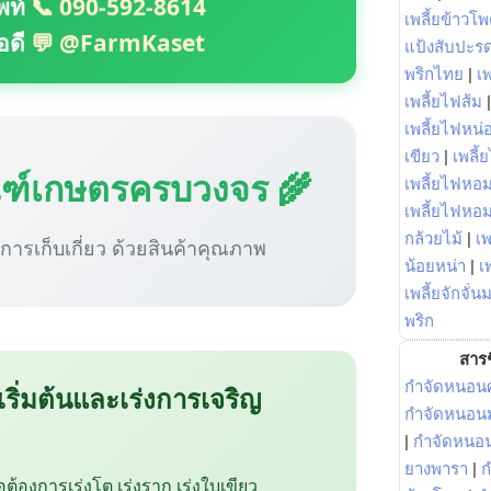
พท์
📞 090-592-8614
เพลี้ยข้าวโ
อดี
💬 @FarmKaset
แป้งสับปะร
พริกไทย
|
เ
เพลี้ยไฟส้ม
เพลี้ยไฟหน่อ
เขียว
|
เพลี้
ณฑ์เกษตรครบวงจร 🌾
เพลี้ยไฟหอม
เพลี้ยไฟหอ
กล้วยไม้
|
เพ
ู่การเก็บเกี่ยว ด้วยสินค้าคุณภาพ
น้อยหน่า
|
เ
เพลี้ยจักจั่น
พริก
สารช
กำจัดหนอนศ
 เริ่มต้นและเร่งการเจริญ
กำจัดหนอนม
|
กำจัดหนอ
ยางพารา
|
ก
ือต้องการเร่งโต เร่งราก เร่งใบเขียว