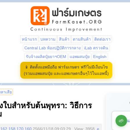
หน้าแรก
บทความ
สินค้า
ตามสินค้า
ติดต่อเรา
Central Lab ห้องปฏิบัติการกลาง
iLab ตรวจดิน
รับจ้างผลิตปุ๋ยยาฯOEM
แอพผสมปุ๋ย
English
📱 ติดตั้งแอพมือถือ ฟาร์มเกษตร ฟรี!ไม่มีเงื่อนไข
(รวมแอพผสมปุ๋ย และแอพเกษตรอื่นๆไว้ในแอพนี้)
้อหาเสีย
างใบสำหรับต้นพุทรา: วิธีการ
ม
🌱
แ
162.158.170.160
2566/11/18 09:03:29 , View: 3958,
e