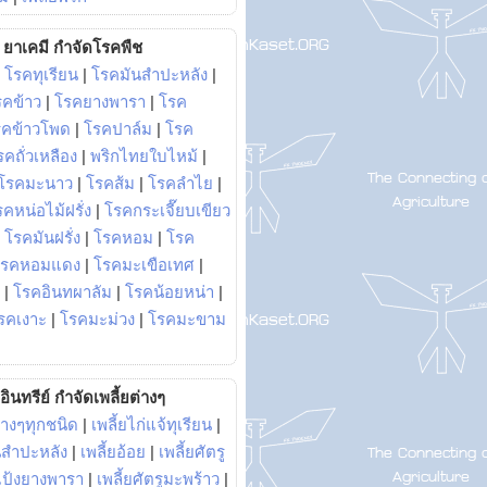
ยาเคมี กำจัดโรคพืช
|
โรคทุเรียน
|
โรคมันสำปะหลัง
|
รคข้าว
|
โรคยางพารา
|
โรค
รคข้าวโพด
|
โรคปาล์ม
|
โรค
รคถั่วเหลือง
|
พริกไทยใบไหม้
|
โรคมะนาว
|
โรคส้ม
|
โรคลำไย
|
คหน่อไม้ฝรั่ง
|
โรคกระเจี๊ยบเขียว
|
โรคมันฝรั่ง
|
โรคหอม
|
โรค
โรคหอมแดง
|
โรคมะเขือเทศ
|
|
โรคอินทผาลัม
|
โรคน้อยหน่า
|
รคเงาะ
|
โรคมะม่วง
|
โรคมะขาม
อินทรีย์ กำจัดเพลี้ยต่างๆ
่างๆทุกชนิด
|
เพลี้ยไก่แจ้ทุเรียน
|
ันสำปะหลัง
|
เพลี้ยอ้อย
|
เพลี้ยศัตรู
ยแป้งยางพารา
|
เพลี้ยศัตรูมะพร้าว
|