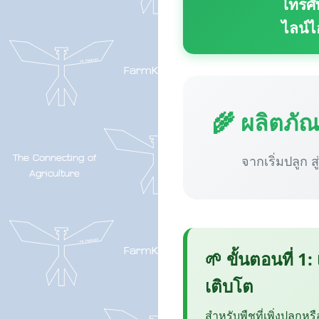
โทรศั
ไลน์ไ
🌾 ผลิตภั
จากเริ่มปลูก ส
🌱 ขั้นตอนที่ 1:
เติบโต
สำหรับพืชที่เพิ่งปลูกหร