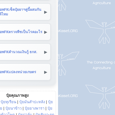
อพFKเช็คปุ๋ยยาฯคู่นี้ผสมกัน
▶
ด้ไหม
▶
อพFKตรวจพืชเป็นโรคอะไร
▶
อพFKคำนวณเงินกู้ ธกส.
▶
อพFKแปลงหน่วยเกษตร
ปุ๋ยคุณภาพสูง
|
ปุ๋ยทุเรียน
|
ปุ๋ยมันสำปะหลัง
|
ปุ๋ย
อย
|
ปุ๋ยนาข้าว
|
ปุ๋ยยางพารา
|
ปุ๋ย
๋ยข้าวโพด
|
ปุ๋ยปาล์ม
|
ปุ๋ยสับปะรด