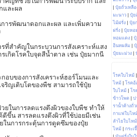
รสำคัญที่ช่วยในการพัฒนาระบบราก และ
|
ปุ๋ยถั่วเหลือ
อกและผล
มะนาว
|
ปุ๋ย
ไม้ฝรั่ง
|
ปุ๋ย
ในการพัฒนาดอกและผล และเพิ่มความ
ฝรั่ง
|
ปุ๋ยหอ
ง
หอมแดง
|
ป
อินทผลัม
|
ป
สารที่สำคัญในกระบวนการสังเคราะห์แสง
ปุ๋ยมะม่วง
|
เกิดโรคใบจุดสีน้ำตาล เช่น ปุ๋ยมากนี
โรคใบไหม้
์ประกอบของการสังเคราะห์ฮอร์โมนและ
ไหม้
|
โรคอ้
รเจริญเติบโตของพืช สามารถใช้ปุ๋ย
ใบไหม้
|
โร
ข้าวโพด
|
ป
ราน้ำค้างถั่
้ช่วยในการลดแรงตึงผิวของใบพืช ทำให้
กาแฟใบไหม
ดีขึ้น สารลดแรงตึงผิวที่ใช้บ่อยมีเช่น
ลำไยใบไหม้
่วยในการกระตุ้นการดูดซึมของปุ๋ย
ไหม้
|
กระเจ
|
มันฝรั่งใบใ