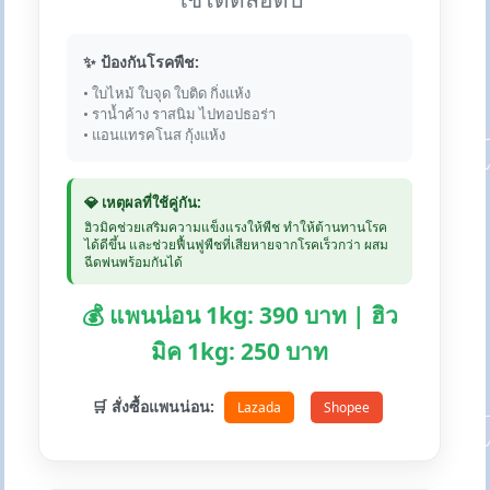
✨ ป้องกันโรคพืช:
• ใบไหม้ ใบจุด ใบติด กิ่งแห้ง
• ราน้ำค้าง ราสนิม ไปทอปธอร่า
• แอนแทรคโนส กุ้งแห้ง
💎 เหตุผลที่ใช้คู่กัน:
ฮิวมิคช่วยเสริมความแข็งแรงให้พืช ทำให้ต้านทานโรค
ได้ดีขึ้น และช่วยฟื้นฟูพืชที่เสียหายจากโรคเร็วกว่า ผสม
ฉีดพ่นพร้อมกันได้
💰 แพนน่อน 1kg: 390 บาท | ฮิว
มิค 1kg: 250 บาท
🛒 สั่งซื้อแพนน่อน:
Lazada
Shopee