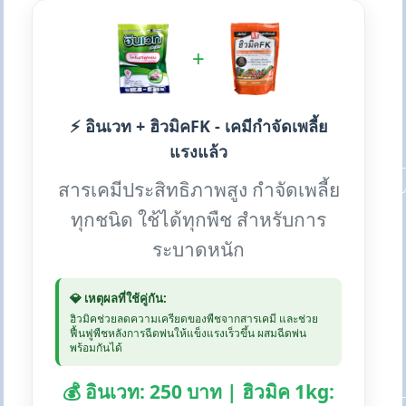
+
⚡ อินเวท + ฮิวมิคFK - เคมีกำจัดเพลี้ย
แรงแล้ว
สารเคมีประสิทธิภาพสูง กำจัดเพลี้ย
ทุกชนิด ใช้ได้ทุกพืช สำหรับการ
ระบาดหนัก
💎 เหตุผลที่ใช้คู่กัน:
ฮิวมิคช่วยลดความเครียดของพืชจากสารเคมี และช่วย
ฟื้นฟูพืชหลังการฉีดพ่นให้แข็งแรงเร็วขึ้น ผสมฉีดพ่น
พร้อมกันได้
💰 อินเวท: 250 บาท | ฮิวมิค 1kg: