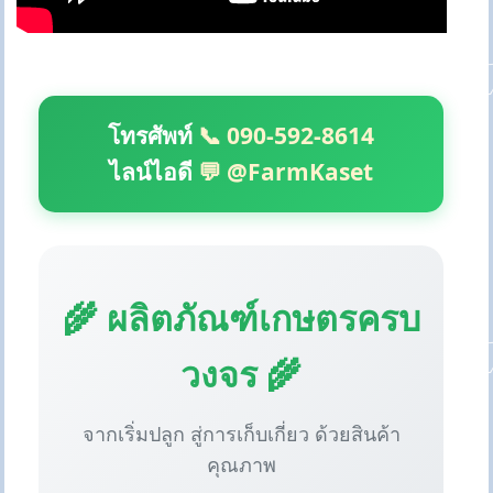
โทรศัพท์
📞 090-592-8614
ไลน์ไอดี
💬 @FarmKaset
🌾 ผลิตภัณฑ์เกษตรครบ
วงจร 🌾
จากเริ่มปลูก สู่การเก็บเกี่ยว ด้วยสินค้า
คุณภาพ