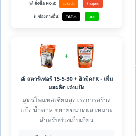
🛒 สั่งซื้อ FK-3:
Lazada
Shopee
📱 ช่องทางอื่น:
TikTok
Line
+
🍯 สตาร์เฟอร์ 15-5-30 + ฮิวมิคFK - เพิ่ม
ผลผลิต เร่งแป้ง
สูตรโพแทสเซียมสูง เร่งการสร้าง
แป้ง น้ำตาล ขยายขนาดผล เหมาะ
สำหรับช่วงเก็บเกี่ยว