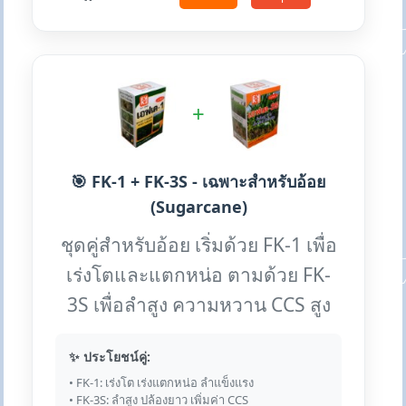
+
🎯 FK-1 + FK-3S - เฉพาะสำหรับอ้อย
(Sugarcane)
ชุดคู่สำหรับอ้อย เริ่มด้วย FK-1 เพื่อ
เร่งโตและแตกหน่อ ตามด้วย FK-
3S เพื่อลำสูง ความหวาน CCS สูง
✨ ประโยชน์คู่:
• FK-1: เร่งโต เร่งแตกหน่อ ลำแข็งแรง
• FK-3S: ลำสูง ปล้องยาว เพิ่มค่า CCS