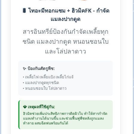
🐛 ไทอะมีทอกแซม + ฮิวมิคFK - กำจัด
แมลงปากดูด
สารอินทรีย์ป้องกันกำจัดเพลี้ยทุก
ชนิด แมลงปากดูด หนอนชอนใบ
และโล่ปลาดาว
✨ ป้องกันศัตรูพืช:
• เพลี้ยไฟ เพลี้ยแป้ง เพลี้ยไก่แจ้
• แมลงปากดูดทุกชนิด
• หนอนชอนใบ โล่ปลาดาว
💎 เหตุผลที่ใช้คู่กัน:
ฮิวมิคช่วยเพิ่มประสิทธิภาพการติดผิวใบ ทำให้สารกำจัด
แมลงทำงานได้นานขึ้น และช่วยฟื้นฟูพืชหลังถูกแมลง
ทำลาย ผสมฉีดพ่นพร้อมกันได้