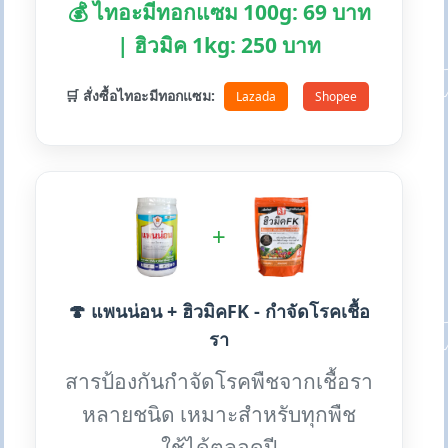
💰 ไทอะมีทอกแซม 100g: 69 บาท
| ฮิวมิค 1kg: 250 บาท
🛒 สั่งซื้อไทอะมีทอกแซม:
Lazada
Shopee
+
🍄 แพนน่อน + ฮิวมิคFK - กำจัดโรคเชื้อ
รา
สารป้องกันกำจัดโรคพืชจากเชื้อรา
หลายชนิด เหมาะสำหรับทุกพืช
ใช้ได้ตลอดปี