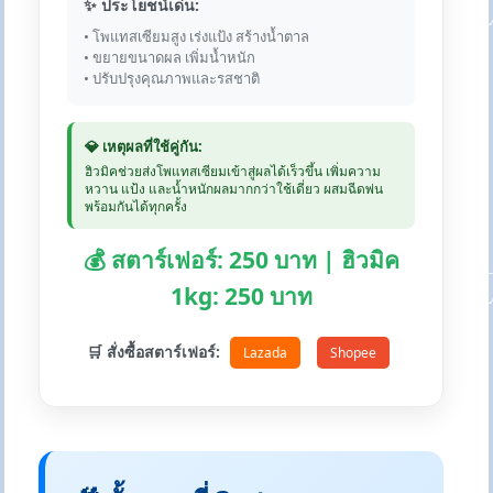
✨ ประโยชน์เด่น:
• โพแทสเซียมสูง เร่งแป้ง สร้างน้ำตาล
• ขยายขนาดผล เพิ่มน้ำหนัก
• ปรับปรุงคุณภาพและรสชาติ
💎 เหตุผลที่ใช้คู่กัน:
ฮิวมิคช่วยส่งโพแทสเซียมเข้าสู่ผลได้เร็วขึ้น เพิ่มความ
หวาน แป้ง และน้ำหนักผลมากกว่าใช้เดี่ยว ผสมฉีดพ่น
พร้อมกันได้ทุกครั้ง
💰 สตาร์เฟอร์: 250 บาท | ฮิวมิค
1kg: 250 บาท
🛒 สั่งซื้อสตาร์เฟอร์:
Lazada
Shopee