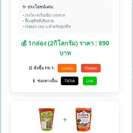
✨ ประโยชน์เด่น:
• เร่งโต เร่งใบเขียว เร่งราก
• ฟื้นฟูพืชที่เสียหาย
• เร่งดอก เหมาะสำหรับทุกพืช
💰 1กล่อง (2กิโลกรัม) ราคา : 890
บาท
🛒 สั่งซื้อ FK-1:
Lazada
Shopee
📱 ช่องทางอื่น:
TikTok
Line
+