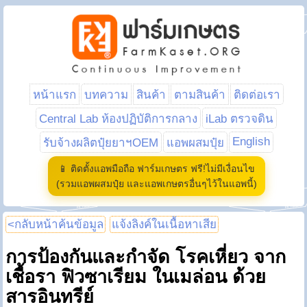
หน้าแรก
บทความ
สินค้า
ตามสินค้า
ติดต่อเรา
Central Lab ห้องปฏิบัติการกลาง
iLab ตรวจดิน
English
รับจ้างผลิตปุ๋ยยาฯOEM
แอพผสมปุ๋ย
📱 ติดตั้งแอพมือถือ ฟาร์มเกษตร ฟรี!ไม่มีเงื่อนไข
(รวมแอพผสมปุ๋ย และแอพเกษตรอื่นๆไว้ในแอพนี้)
<กลับหน้าค้นข้อมูล
แจ้งลิงค์ในเนื้อหาเสีย
การป้องกันและกำจัด โรคเหี่ยว จาก
เชื้อรา ฟิวซาเรียม ในเมล่อน ด้วย
สารอินทรีย์