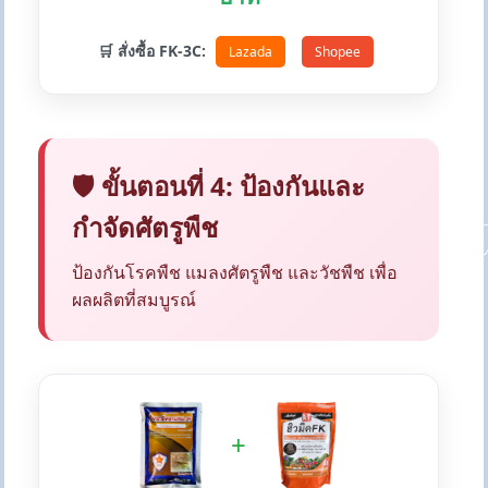
🛒 สั่งซื้อ FK-3C:
Lazada
Shopee
🛡️ ขั้นตอนที่ 4: ป้องกันและ
กำจัดศัตรูพืช
ป้องกันโรคพืช แมลงศัตรูพืช และวัชพืช เพื่อ
ผลผลิตที่สมบูรณ์
+