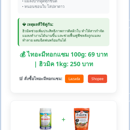
• แมลงปากดูดทุกชนิด
• หนอนชอนใบ โล่ปลาดาว
💎 เหตุผลที่ใช้คู่กัน:
ฮิวมิคช่วยเพิ่มประสิทธิภาพการติดผิวใบ ทำให้สารกำจัด
แมลงทำงานได้นานขึ้น และช่วยฟื้นฟูพืชหลังถูกแมลง
ทำลาย ผสมฉีดพ่นพร้อมกันได้
💰 ไทอะมีทอกแซม 100g: 69 บาท
| ฮิวมิค 1kg: 250 บาท
🛒 สั่งซื้อไทอะมีทอกแซม:
Lazada
Shopee
+