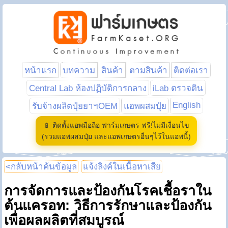
หน้าแรก
บทความ
สินค้า
ตามสินค้า
ติดต่อเรา
Central Lab ห้องปฏิบัติการกลาง
iLab ตรวจดิน
English
รับจ้างผลิตปุ๋ยยาฯOEM
แอพผสมปุ๋ย
📱 ติดตั้งแอพมือถือ ฟาร์มเกษตร ฟรี!ไม่มีเงื่อนไข
(รวมแอพผสมปุ๋ย และแอพเกษตรอื่นๆไว้ในแอพนี้)
<กลับหน้าค้นข้อมูล
แจ้งลิงค์ในเนื้อหาเสีย
การจัดการและป้องกันโรคเชื้อราใน
ต้นแครอท: วิธีการรักษาและป้องกัน
เพื่อผลผลิตที่สมบูรณ์