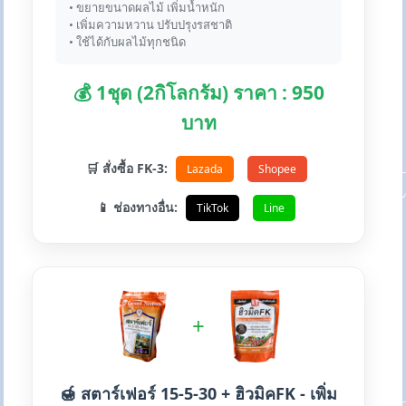
• ขยายขนาดผลไม้ เพิ่มน้ำหนัก
• เพิ่มความหวาน ปรับปรุงรสชาติ
• ใช้ได้กับผลไม้ทุกชนิด
💰 1ชุด (2กิโลกรัม) ราคา : 950
บาท
🛒 สั่งซื้อ FK-3:
Lazada
Shopee
📱 ช่องทางอื่น:
TikTok
Line
+
🍯 สตาร์เฟอร์ 15-5-30 + ฮิวมิคFK - เพิ่ม