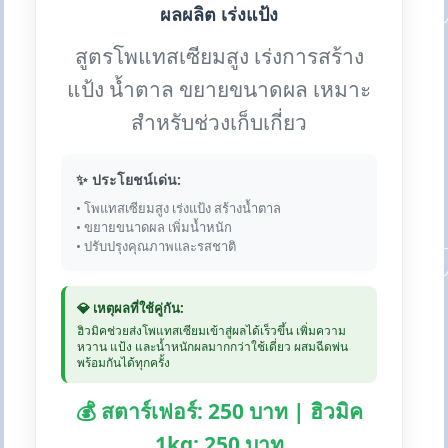
ผลผลิต เร่งแป้ง
สูตรโพแทสเซียมสูง เร่งการสร้าง
แป้ง น้ำตาล ขยายขนาดผล เหมาะ
สำหรับช่วงเก็บเกี่ยว
✨ ประโยชน์เด่น:
• โพแทสเซียมสูง เร่งแป้ง สร้างน้ำตาล
• ขยายขนาดผล เพิ่มน้ำหนัก
• ปรับปรุงคุณภาพและรสชาติ
💎 เหตุผลที่ใช้คู่กัน:
ฮิวมิคช่วยส่งโพแทสเซียมเข้าสู่ผลได้เร็วขึ้น เพิ่มความ
หวาน แป้ง และน้ำหนักผลมากกว่าใช้เดี่ยว ผสมฉีดพ่น
พร้อมกันได้ทุกครั้ง
💰 สตาร์เฟอร์: 250 บาท | ฮิวมิค
1kg: 250 บาท